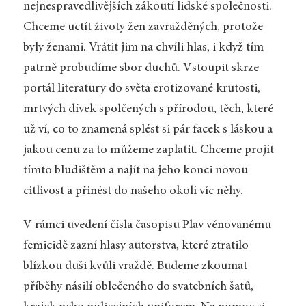
nejnespravedlivějších zákoutí lidské společnosti.
Chceme uctít životy žen zavražděných, protože
byly ženami. Vrátit jim na chvíli hlas, i když tím
patrně probudíme sbor duchů. Vstoupit skrze
portál literatury do světa erotizované krutosti,
mrtvých dívek spolčených s přírodou, těch, které
už ví, co to znamená splést si pár facek s láskou a
jakou cenu za to můžeme zaplatit. Chceme projít
tímto bludištěm a najít na jeho konci novou
citlivost a přinést do našeho okolí víc něhy.
V rámci uvedení čísla časopisu Plav věnovanému
femicidě zazní hlasy autorstva, které ztratilo
blízkou duši kvůli vraždě. Budeme zkoumat
příběhy násilí oblečeného do svatebních šatů,