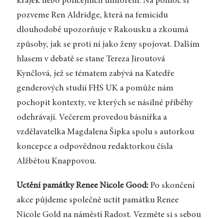
krajek nebo policejních uniforem. Na pomoc si
pozveme Ren Aldridge, která na femicidu
dlouhodobě upozorňuje v Rakousku a zkoumá
způsoby, jak se proti ní jako ženy spojovat. Dalším
hlasem v debatě se stane Tereza Jiroutová
Kynčlová, jež se tématem zabývá na Katedře
genderových studií FHS UK a pomůže nám
pochopit kontexty, ve kterých se násilné příběhy
odehrávají. Večerem provedou básnířka a
vzdělavatelka Magdalena Šipka spolu s autorkou
koncepce a odpovědnou redaktorkou čísla
Alžbětou Knappovou.
Uctění památky Renee Nicole Good:
Po skončení
akce půjdeme společně uctít památku Renee
Nicole Gold na náměstí Radost. Vezměte si s sebou