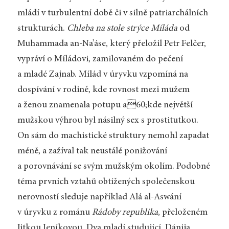
mládí v turbulentní době či v silně patriar­chálních
strukturách.
Chleba na stole strýce Míláda
od
Muhammada an-Na’áse, který přeložil Petr Felčer,
vypráví o Míládovi, zamilovaném do pečení
a mladé Zajnab. Mílád v úryvku vzpomíná na
dospívání v rodině, kde rovnost mezi mužem
a ženou znamenala potupu a60;kde největší
mužskou výhrou byl násilný sex s prostitutkou.
On sám do machistické struktury nemohl zapadat
méně, a zažíval tak neustálé ponižování
a porovnávání se svým mužským okolím. Podobné
téma prvních vztahů obtížených společenskou
nerovností sleduje například Alá al-Aswání
v úryvku z románu
Rádoby republika
, přeloženém
Jitkou Jeníkovou. Dva mladí studující, Dánija