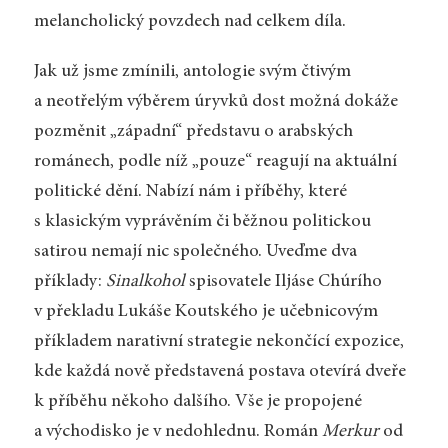
melancholický povzdech nad celkem díla.
Jak už jsme zmínili, antologie svým čtivým
a neotřelým výběrem úryvků dost možná dokáže
pozměnit „západní“ představu o arabských
románech, podle níž „pouze“ reagují na aktuální
politické dění. Nabízí nám i příběhy, které
s klasickým vyprávěním či běžnou politickou
satirou nemají nic společného. Uveďme dva
příklady:
Sinalkohol
spisovatele Iljáse Chúrího
v překladu Lukáše Koutského je učebnicovým
příkladem narativní strategie nekončící expozice,
kde kaž­dá nově představená postava otevírá dveře
k příběhu někoho dalšího. Vše je propojené
a východisko je v nedohlednu. Román
Merkur
od