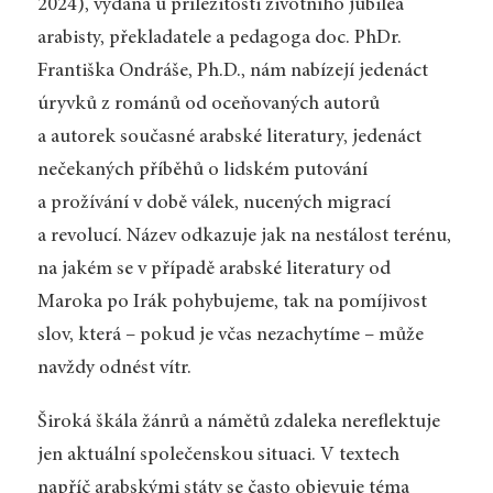
2024), vydaná u příležitosti životního jubilea
arabisty, překladatele a pedagoga doc. PhDr.
Františka Ondráše, Ph.D., nám nabízejí jedenáct
úryvků z románů od oceňovaných autorů
a autorek současné arabské literatury, jedenáct
nečekaných příběhů o lidském putování
a prožívání v době válek, nucených migrací
a revolucí. Název odkazuje jak na nestálost terénu,
na jakém se v případě arabské literatury od
Maroka po Irák pohybujeme, tak na pomíjivost
slov, která – pokud je včas nezachytíme – může
navždy odnést vítr.
Široká škála žánrů a námětů zdaleka nereflektuje
jen aktuální společenskou situaci. V textech
napříč arabskými státy se často objevuje téma