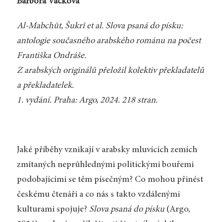
Barbora Vacková
Al-Mabchūt, Šukrī et al. Slova psaná do písku:
antologie současného arabského románu na počest
Františka Ondráše.
Z arabských originálů přeložil kolektiv překladatelů
a překladatelek.
1. vydání. Praha: Argo, 2024. 218 stran.
Jaké příběhy vznikají v arabsky mluvících zemích
zmítaných neprůhlednými politickými bouřemi
podobajícími se těm písečným? Co mohou přinést
českému čtenáři a co nás s takto vzdálenými
kulturami spojuje?
Slova psaná do písku
(Argo,