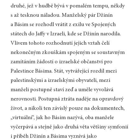
druhé, jež v hudbě bývá v pomalém tempu, někdy
s až tesknou náladou. Manželský pár Džinín
a Básim se rozhodl vrátit z exilu ve Spojených
státech do Jaffy v Izraeli, kde se Džinín narodila.
Vlivem tohoto rozhodnutí jejich vztah čelí
nekonečným zkouškám spojeným se soustavným
zamítáním žádostí o izraelské občanství pro
Palestince Básima. Stát, vytvářející rozdíl mezi
palestinskými a izraelskými obyvateli, mezi
manželi postupně staví zeď a uměle vyvolává
nerovnosti. Postupná ztráta naděje na opravdový
život, a nikoli ten závislý pouze na dokumentech,
„virtuální“, jak ho Básim nazývá, oba manžele
vyčerpává a stejně jako druhá věta většiny symfonií
i příběh Džinín a Básima vyznívá jako