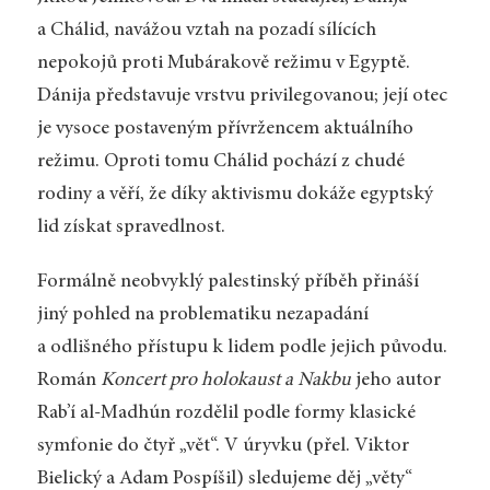
a Chálid, navážou vztah na pozadí sílících
nepokojů proti Mubárakově režimu v Egyptě.
Dánija představuje vrstvu privilegovanou; její otec
je vysoce postaveným přívržencem aktuálního
režimu. Oproti tomu Chálid pochází z chudé
rodiny a věří, že díky aktivismu dokáže egyptský
lid získat spravedlnost.
Formálně neobvyklý palestinský příběh přináší
jiný pohled na problematiku nezapadání
a odlišného přístupu k lidem podle jejich původu.
Román
Koncert pro holokaust a Nakbu
jeho autor
Rab’í al-Madhún rozdělil podle formy klasické
symfonie do čtyř „vět“. V úryvku (přel. Viktor
Bielický a Adam Pospíšil) sledujeme děj „věty“