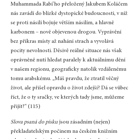
Muhammada Rabí’ho přeložený Jakubem Koláčem
nás zavádí do blízké dystopické budoucnosti, v níž
se proti násilí bojuje větším násilím, a hlavně
karbonem – nově objevenou drogou. Vyprávění
bez příkras místy až nahání strach a vyvolává
pocity nevolnosti. Děsivě reálné situace nás však
oprávněně nutí hledat paralely k aktuálnímu dění
v našem regionu, geograficky natolik vzdálenému
tomu arabskému. „Máš pravdu, že ztratil věčný
život, ale přišel opravdu o život zdejší? Dá se vůbec
říct, že o ty sračky, ve kterých tady jsme, můžeme
přijít?“ (115)
Slova psaná do písku
jsou zásadním (nejen)
překladatelským počinem na českém knižním