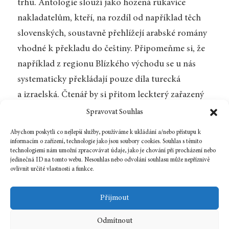
trhu. Antologie slouží jako hozená rukavice
nakladatelům, kteří, na rozdíl od například těch
slovenských, soustavně přehlížejí arabské romány
vhodné k překladu do češtiny. Připomeňme si, že
například z regionu Blízkého východu se u nás
systematicky překládají pouze díla turecká
a izraelská. Čtenář by si přitom leckterý zařazený
román jistě raději přečetl v jeho plném rozsahu.
Spravovat Souhlas
Kniha názorně ukazuje, jak nás literatura dokáže
Abychom poskytli co nejlepší služby, používáme k ukládání a/nebo přístupu k
přiblížit „jinému“ a zbavit nás propasti, jež se mezi
informacím o zařízení, technologie jako jsou soubory cookies. Souhlas s těmito
technologiemi nám umožní zpracovávat údaje, jako je chování při procházení nebo
námi vlivem politických tlaků nadále rozevírá.
jedinečná ID na tomto webu. Nesouhlas nebo odvolání souhlasu může nepříznivě
ovlivnit určité vlastnosti a funkce.
Zpět na číslo
Přijmout
Odmítnout
15 prosince, 2025