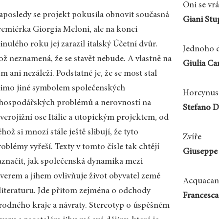
Oni se vrá
aposledy se projekt pokusila obnovit současná
Giani Stu
remiérka Giorgia Meloni, ale na konci
nulého roku jej zarazil italský Účetní dvůr.
Jednoho d
ož neznamená, že se stavět nebude. A vlastně na
Giulia Ca
m ani nezáleží. Podstatné je, že se most stal
imo jiné symbolem společenských
Horcynus
 hospodářských problémů a nerovností na
Stefano D’
everojižní ose Itálie a utopickým projektem, od
hož si mnozí stále ještě slibují, že tyto
Zvíře
oblémy vyřeší. Texty v tomto čísle tak chtějí
Giuseppe 
aznačit, jak společenská dynamika mezi
everem a jihem ovlivňuje život obyvatel země
Acquacan
 literaturu. Jde přitom zejména o odchody
Francesca
 rodného kraje a návraty. Stereotyp o úspěšném