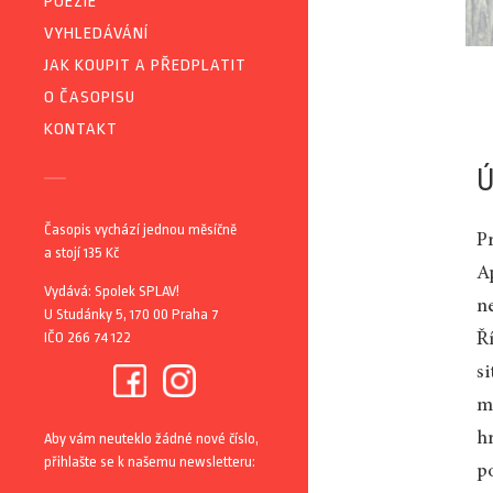
POEZIE
VYHLEDÁVÁNÍ
JAK KOUPIT A PŘEDPLATIT
O ČASOPISU
KONTAKT
Ú
Časopis vychází jednou měsíčně
Pr
a stojí 135 Kč
A
Vydává: Spolek SPLAV!
ne
U Studánky 5, 170 00 Praha 7
IČO 266 74 122
Ří
si
m
h
Aby vám neuteklo žádné nové číslo,
přihlašte se k našemu newsletteru:
p