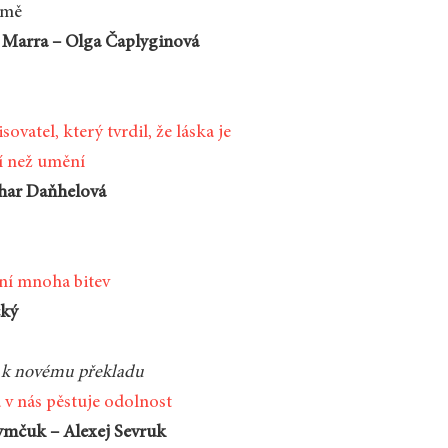
emě
 Marra – Olga Čaplyginová
sovatel, který tvrdil, že láska je
ší než umění
har Daňhelová
ní mnoha bitev
cký
 k novému překladu
a v nás pěstuje odolnost
ymčuk – Alexej Sevruk