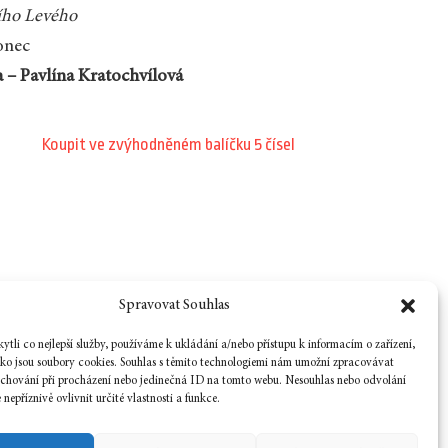
řího Levého
onec
a – Pavlína Kratochvílová
Koupit ve zvýhodněném balíčku 5 čísel
Spravovat Souhlas
tli co nejlepší služby, používáme k ukládání a/nebo přístupu k informacím o zařízení,
ako jsou soubory cookies. Souhlas s těmito technologiemi nám umožní zpracovávat
e chování při procházení nebo jedinečná ID na tomto webu. Nesouhlas nebo odvolání
nepříznivě ovlivnit určité vlastnosti a funkce.