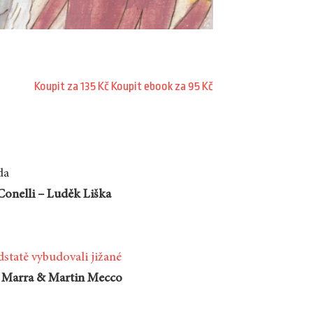
Koupit za 135 Kč
Koupit ebook za 95 Kč
da
onelli – Luděk Liška
odstatě vybudovali jižané
 Marra & Martin Mecco