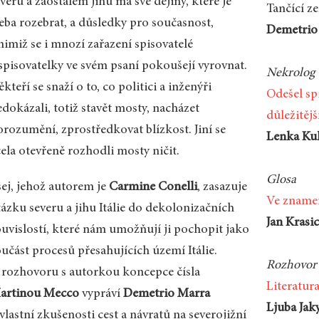
veru a zaostalém jihu má své dějiny, které je
Tančící z
řeba rozebrat, a důsledky pro současnost,
Demetrio
nimiž se i mnozí zařazení spisovatelé
 spisovatelky ve svém psaní pokoušejí vyrovnat.
Nekrolog
kteří se snaží o to, co politici a inženýři
Odešel spi
dokázali, totiž stavět mosty, nacházet
důležitěj
orozumění, zprostředkovat blízkost. Jiní se
Lenka Ku
ela otevřeně rozhodli mosty ničit.
Glosa
sej, jehož autorem je
Carmine Conelli
, zasazuje
Ve zname
tázku severu a jihu Itálie do dekolonizačních
Jan Krasi
ouvislostí, které nám umožňují ji pochopit jako
učást procesů přesahujících území Itálie.
Rozhovor
 rozhovoru s autorkou koncepce čísla
Literatur
artinou Mecco
vypráví
Demetrio Marra
Ljuba Jak
vlastní zkušenosti cest a návratů na severojižní