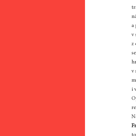
t
ná
a
v
z 
se
h
v
m
i
O
r
N
F
t