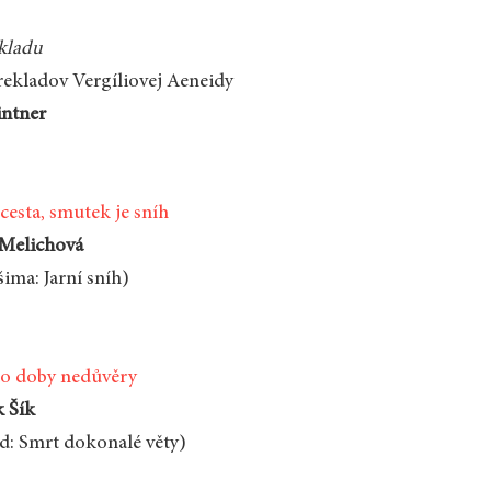
ekladu
rekladov Vergíliovej Aeneidy
intner
 cesta, smutek je sníh
 Melichová
ima: Jarní sníh)
do doby nedůvěry
 Šík
d: Smrt dokonalé věty)