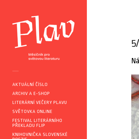
5
Ná
AKTUÁLNÍ ČÍSLO
ARCHIV A E-SHOP
LITERÁRNÍ VEČERY PLAVU
SVĚTOVKA ONLINE
FESTIVAL LITERÁRNÍHO
PŘEKLADU FLIP
KNIHOVNIČKA SLOVENSKÉ