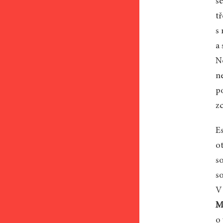
se
t
s 
a
Ně
ne
p
zc
E
o
s
so
V
M
o 