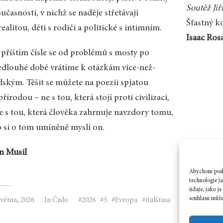
Soutěž Ji
učasnosti, v nichž se naděje střetávají
Šťastný k
realitou, děti s rodiči a politické s intimním.
Isaac Ros
 příštím čísle se od problémů s mosty po
edlouhé době vrátíme k otázkám více-než-
idským. Těšit se můžete na poezii spjatou
přírodou – ne s tou, která stojí proti civilizaci,
le s tou, která člověka zahrnuje navzdory tomu,
o si o tom umíněně myslí on.
an Musil
Abychom posky
technologie j
údaje, jako j
souhlasu může 
května, 2026
In
Číslo
2026
5
Evropa
italština