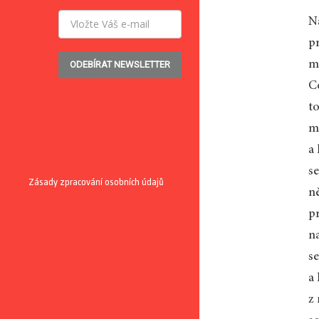
N
p
mi
ODEBÍRAT NEWSLETTER
C
to
m
a
s
Zásady zpracování osobních údajů
ně
pr
n
s
a
z