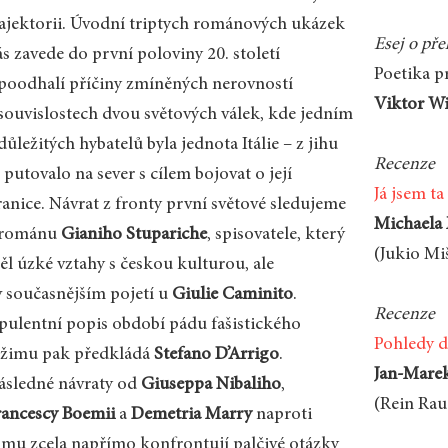
rajektorii. Úvodní triptych románových ukázek
Esej o př
s zavede do první poloviny 20. století
Poetika p
 poodhalí příčiny zmíněných nerovností
Viktor W
 souvislostech dvou světových válek, kde jedním
důležitých hybatelů byla jednota Itálie – z jihu
Recenze
 putovalo na sever s cílem bojovat o její
Já jsem ta
ranice. Návrat z fronty první světové sledujeme
Michaela
 románu
Gianiho Stupariche
, spisovatele, který
(Jukio Miš
ěl úzké vztahy s českou kulturou, ale
 v současnějším pojetí u
Giulie Caminito
.
Recenze
pulentní popis období pádu fašistického
Pohledy 
ežimu pak předkládá
Stefano D’Arrigo
.
Jan-Marek
ásledné návraty od
Giuseppa Nibaliho
,
(Rein Rau
rancescy Boe­mii
a
Demetria Marry
naproti
omu zcela napřímo konfrontují palčivé otázky