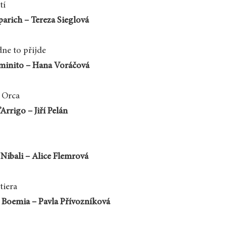
tí
parich – Tereza Sieglová
ne to přijde
minito – Hana Voráčová
 Orca
Arrigo – Jiří Pelán
Nibali – Alice Flemrová
tiera
 Boemia – Pavla Přívozníková