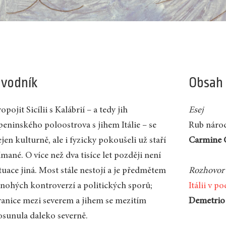
vodník
Obsah
opojit Sicílii s Kalábrií – a tedy jih
Esej
peninského poloostrova s jihem Itálie – se
Rub náro
jen kulturně, ale i fyzicky pokoušeli už staří
Carmine C
mané. O více než dva tisíce let později není
tuace jiná. Most stále nestojí a je předmětem
Rozhovor
nohých kontroverzí a politických sporů;
Itálii v p
ranice mezi severem a jihem se mezitím
Demetrio
osunula daleko severně.