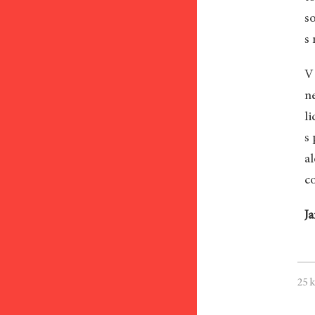
so
s 
V
n
l
s 
a
c
J
25 