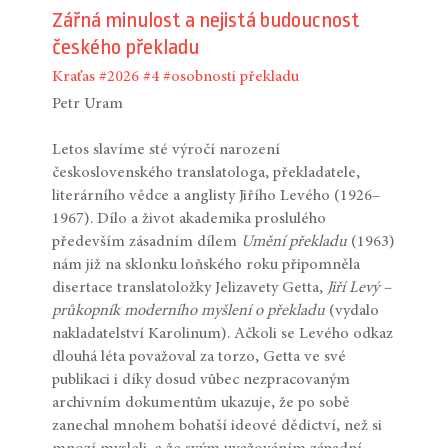
Zářná minulost a nejistá budoucnost
českého překladu
Kraťas
#2026
#4
#osobnosti překladu
Petr Uram
Letos slavíme sté výročí narození
československého translatologa, překladatele,
literárního vědce a anglisty Jiřího Levého (1926–
1967). Dílo a život akademika proslulého
především zásadním dílem
Umění překladu
(1963)
nám již na sklonku loňského roku připomněla
disertace translatoložky Jelizavety Getta,
Jiří Levý –
průkopník moderního myšlení o překladu
(vydalo
nakladatelství Karolinum). Ačkoli se Levého odkaz
dlouhá léta považoval za torzo, Getta ve své
publikaci i díky dosud vůbec nezpracovaným
archivním dokumentům ukazuje, že po sobě
zanechal mnohem bohatší ideové dědictví, než si