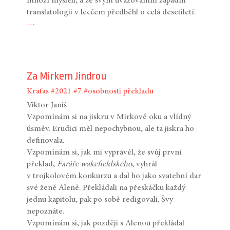
mnozí mysleli, a že svým uvažováním západní
translatologii v lecčem předběhl o celá desetiletí.
…
Za Mirkem Jindrou
Kraťas
#2021
#7
#osobnosti překladu
Viktor Janiš
Vzpomínám si na jiskru v Mirkově oku a vlídný
úsměv. Erudici měl nepochybnou, ale ta jiskra ho
definovala.
Vzpomínám si, jak mi vyprávěl, že svůj první
překlad,
Faráře wakefieldského
, vyhrál
v trojkolovém konkurzu a dal ho jako svatební dar
své ženě Aleně. Překládali na přeskáčku každý
jednu kapitolu, pak po sobě redigovali. Švy
nepoznáte.
Vzpomínám si, jak později s Alenou překládal