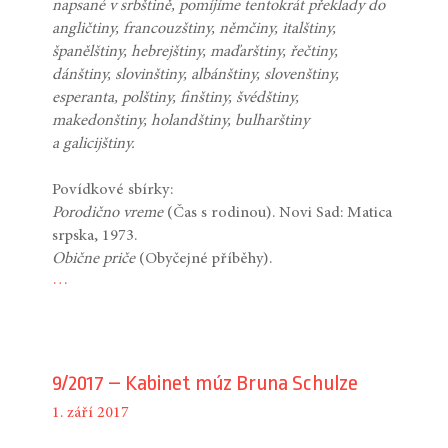
napsané v srbštině, pomíjíme tentokrát překlady do
angličtiny, francouzštiny, němčiny, italštiny,
španělštiny, hebrejštiny, maďarštiny, řečtiny,
dánštiny, slovinštiny, albánštiny, slovenštiny,
esperanta, polštiny, finštiny, švédštiny,
makedonštiny, holandštiny, bulharštiny
a galicijštiny.
Povídkové sbírky:
Porodično vreme
(Čas s rodinou). Novi Sad: Matica
srpska, 1973.
Obične
priče
(Obyčejné příběhy).
…
9/2017 – Kabinet múz Bruna Schulze
1. září 2017