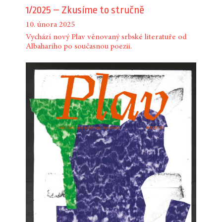
1/2025 – Zkusíme to stručně
10. února 2025
Vychází nový Plav věnovaný srbské literatuře od
Albahariho po současnou poezii.