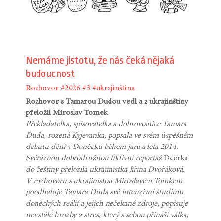
Nemáme jistotu, že nás čeká nějaká
budoucnost
Rozhovor
#2026
#3
#ukrajinština
Rozhovor s Tamarou Dudou vedl a z ukrajinštiny
přeložil Miroslav Tomek
Překladatelka, spisovatelka a dobrovolnice Tamara
Duda, rozená Kyjevanka, popsala ve svém úspěšném
debutu dění v Doněcku během jara a léta 2014.
Svéráznou dobrodružnou fiktivní reportáž
Dcerka
do češtiny přeložila ukrajinistka Jiřina Dvořáková.
V rozhovoru s ukrajinistou Miroslavem Tomkem
poodhaluje Tamara Duda své intenzivní studium
doněckých reálií a jejich nečekané zdroje, popisuje
neustálé hrozby a stres, který s sebou přináší válka,