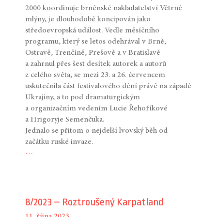
2000 koordinuje brněnské nakladatelství Větrné
mlýny, je dlouhodobě koncipován jako
středoevropská událost. Vedle měsíčního
programu, který se letos odehrával v Brně,
Ostravě, Trenčíně, Prešově a v Bratislavě
a zahrnul přes šest desítek autorek a autorů
z celého světa, se mezi 23. a 26. červencem
uskutečnila část festivalového dění právě na západě
Ukrajiny, a to pod dramaturgickým
a organizačním vedením Lucie Řehoříkové
a Hrigoryje Semenčuka.
Jednalo se přitom o nejdelší lvovský běh od
začátku ruské invaze.
…
8/2023 – Roztroušený Karpatland
11. října 2023