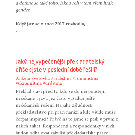
a dotkne se také toho, jakou roli v tom všem hraje
gender.
Když jste se v roce 2017 rozhodla,
…
Jaký nejvypečenější překladatelský
oříšek jste v poslední době řešili?
Anketa
Světovka
#arabština
#rumunština
#ukrajinština
#urdština
Překlad staví před ty, kdo se do něj pouštějí,
nečekané výzvy, jež často vyžadují ještě
nečekanější řešení. Na jaké záludnosti
překladatelstvo při práci naráží a kde všude může
čerpat inspiraci? Právě na to jsme se ptali v první z
našich anket! Respondenti a respondentky v nich
budou odhalovat zákulisí překladatelské práce,