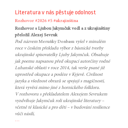
Literatura v nás pěstuje odolnost
Rozhovor
#2026
#5
#ukrajinština
Rozhovor s Ljubou Jakymčuk vedl a z ukrajinštiny
přeložil Alexej Sevruk
Pod názvem
Meruňky Donbasu
vyšel v minulém
roce v českém překladu výbor z básnické tvorby
ukrajinské spisovatelky Ljuby Jakymčuk. Obsahuje
jak poemu napsanou před okupací autorčiny rodné
Luhanské oblasti v roce 2014, tak verše psané již
uprostřed okupace a posléze v Kyjevě. Civilnost
jazyka a všednost obrazů se spojují s magičností,
která vyvěrá mimo jiné z hornického folkloru.
V rozhovoru s překladatelem Alexejem Sevrukem
vyzdvihuje Jakymčuk roli ukrajinské literatury –
včetně té klasické a pro děti – v budování resilience
vůči násilí,
…