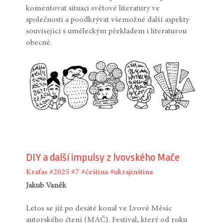
komentovat situaci světové literatury ve
společnosti a poodkrývat všemožné další aspekty
související s uměleckým překladem i literaturou
obecně.
DIY a další impulsy z lvovského Mače
Kraťas
#2025
#7
#čeština
#ukrajinština
Jakub Vaněk
Letos se již po desáté konal ve Lvově Měsíc
autorského čtení (MAČ). Festival, který od roku