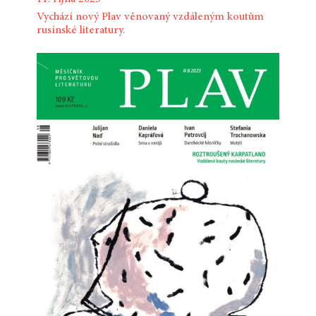
Vychází nový Plav věnovaný vzdáleným koutům
rusínské literatury.