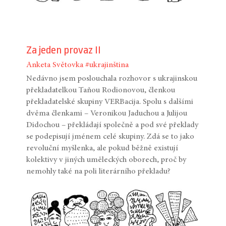
Za jeden provaz II
Anketa
Světovka
#ukrajinština
Nedávno jsem poslouchala rozhovor s ukrajinskou
překladatelkou Taňou Rodionovou, členkou
překladatelské skupiny VERBacija. Spolu s dalšími
dvěma členkami – Veronikou Jaduchou a Julijou
Didochou – překládají společně a pod své překlady
se podepisují jménem celé skupiny. Zdá se to jako
revoluční myšlenka, ale pokud běžně existují
kolektivy v jiných uměleckých oborech, proč by
nemohly také na poli literárního překladu?