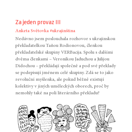
Za jeden provaz III
Anketa
Světovka
#ukrajinština
Nedávno jsem poslouchala rozhovor s ukrajinskou
překladatelkou Taňou Rodionovou, členkou
překladatelské skupiny VERBacija. Spolu s dalšími
dvěma členkami – Veronikou Jaduchou a Julijou
Didochou – překládají společně a pod své překlady
se podepisují jménem celé skupiny. Zdá se to jako
revoluční myšlenka, ale pokud běžně existují
kolektivy v jiných uměleckých oborech, proč by
nemohly také na poli literárního překladu?