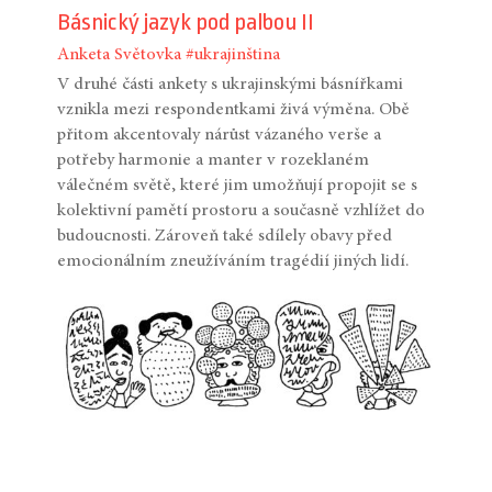
Básnický jazyk pod palbou II
Anketa
Světovka
#ukrajinština
V druhé části ankety s ukrajinskými básnířkami
vznikla mezi respondentkami živá výměna. Obě
přitom akcentovaly nárůst vázaného verše a
potřeby harmonie a manter v rozeklaném
válečném světě, které jim umožňují propojit se s
kolektivní pamětí prostoru a současně vzhlížet do
budoucnosti. Zároveň také sdílely obavy před
emocionálním zneužíváním tragédií jiných lidí.