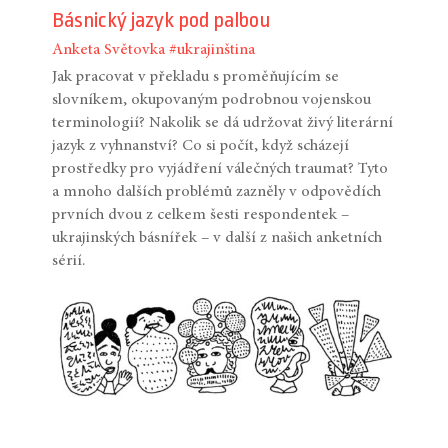
Básnický jazyk pod palbou
Anketa
Světovka
#ukrajinština
Jak pracovat v překladu s proměňujícím se
slovníkem, okupovaným podrobnou vojenskou
terminologií? Nakolik se dá udržovat živý literární
jazyk z vyhnanství? Co si počít, když scházejí
prostředky pro vyjádření válečných traumat? Tyto
a mnoho dalších problémů zazněly v odpovědích
prvních dvou z celkem šesti respondentek –
ukrajinských básnířek – v další z našich anketních
sérií.