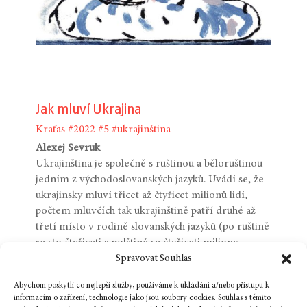
Jak mluví Ukrajina
Kraťas
#2022
#5
#ukrajinština
Alexej Sevruk
Ukrajinština je společně s ruštinou a běloruštinou
jedním z východoslovanských jazyků. Uvádí se, že
ukrajinsky mluví třicet až čtyřicet milionů lidí,
počtem mluvčích tak ukrajinštině patří druhé až
třetí místo v rodině slovanských jazyků (po ruštině
se sto čtyřiceti a polštině se čtyřiceti miliony
mluvčích).
Spravovat Souhlas
Data z výzkumu provedeného v roce 2017
Abychom poskytli co nejlepší služby, používáme k ukládání a/nebo přístupu k
Centrem Razumkova, neziskovou organizací
informacím o zařízení, technologie jako jsou soubory cookies. Souhlas s těmito
zaměřenou na mapování veřejných politik,