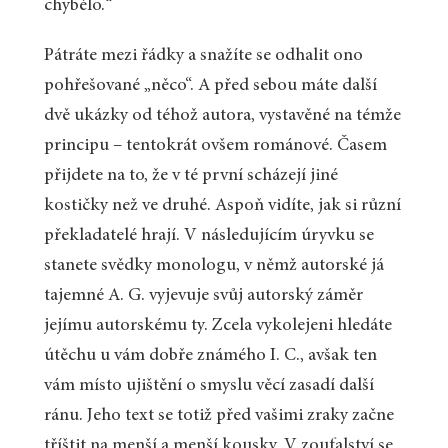
chybělo.“
Pátráte mezi řádky a snažíte se odhalit ono
pohřešované „něco“. A před sebou máte další
dvě ukázky od téhož autora, vystavěné na témže
principu – tentokrát ovšem románové. Časem
přijdete na to, že v té první scházejí jiné
kostičky než ve druhé. Aspoň vidíte, jak si různí
překladatelé hrají. V následujícím úryvku se
stanete svědky monologu, v němž autorské já
tajemné A. G. vyjevuje svůj autorský záměr
jejímu autorskému ty. Zcela vykolejeni hledáte
útěchu u vám dobře známého I. C., avšak ten
vám místo ujištění o smyslu věcí zasadí další
ránu. Jeho text se totiž před vašimi zraky začne
tříštit na menší a menší kousky. V zoufalství se