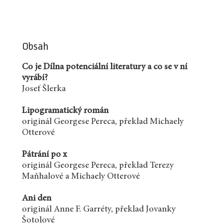
Obsah
Co je Dílna potenciální literatury a co se v ní
vyrábí?
Josef Šlerka
Lipogramatický román
originál Georgese Pereca, překlad Michaely
Otterové
Pátrání po x
originál Georgese Pereca, překlad Terezy
Maňhalové a Michaely Otterové
Ani den
originál Anne F. Garréty, překlad Jovanky
Šotolové