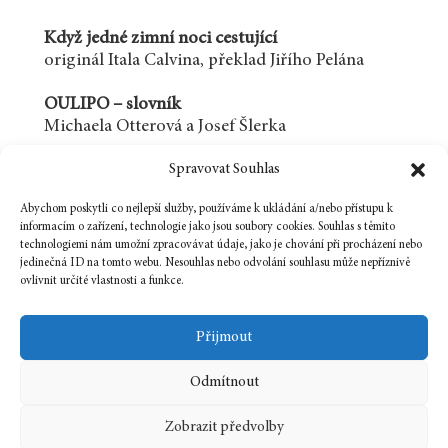
Když jedné zimní noci cestující
originál Itala Calvina, překlad Jiřího Pelána
OULIPO – slovník
Michaela Otterová a Josef Šlerka
Spravovat Souhlas
OULIPO – bibliografie
Josef Šlerka
Abychom poskytli co nejlepší služby, používáme k ukládání a/nebo přístupu k
informacím o zařízení, technologie jako jsou soubory cookies. Souhlas s těmito
OULIPO v Síti sítí
technologiemi nám umožní zpracovávat údaje, jako je chování při procházení nebo
Josef Šlerka
jedinečná ID na tomto webu. Nesouhlas nebo odvolání souhlasu může nepříznivě
ovlivnit určité vlastnosti a funkce.
Přijmout
Odmítnout
1 října, 2006
In
Číslo
Zobrazit předvolby