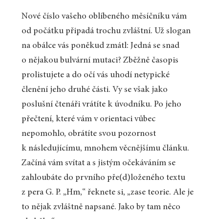
Nové číslo vašeho oblíbeného měsíčníku vám
od počátku připadá trochu zvláštní. Už slogan
na obálce vás poněkud zmátl: Jedná se snad
o nějakou bulvární mutaci? Zběžně časopis
prolistujete a do očí vás uhodí netypické
členění jeho druhé části. Vy se však jako
poslušní čtenáři vrátíte k úvodníku. Po jeho
přečtení, které vám v orientaci vůbec
nepomohlo, obrátíte svou pozornost
k následujícímu, mnohem věcnějšímu článku.
Začíná vám svítat a s jistým očekáváním se
zahloubáte do prvního pře(d)loženého textu
z pera G. P. „Hm,“ řeknete si, „zase teorie. Ale je
to nějak zvláštně napsané. Jako by tam něco