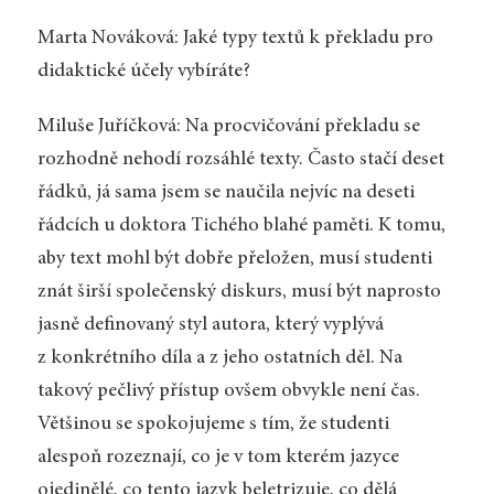
Marta Nováková: Jaké typy textů k překladu pro
didaktické účely vybíráte?
Miluše Juříčková: Na procvičování překladu se
rozhodně nehodí rozsáhlé texty. Často stačí deset
řádků, já sama jsem se naučila nejvíc na deseti
řádcích u doktora Tichého blahé paměti. K tomu,
aby text mohl být dobře přeložen, musí studenti
znát širší společenský diskurs, musí být naprosto
jasně definovaný styl autora, který vyplývá
z konkrétního díla a z jeho ostatních děl. Na
takový pečlivý přístup ovšem obvykle není čas.
Většinou se spokojujeme s tím, že studenti
alespoň rozeznají, co je v tom kterém jazyce
ojedinělé, co tento jazyk beletrizuje, co dělá