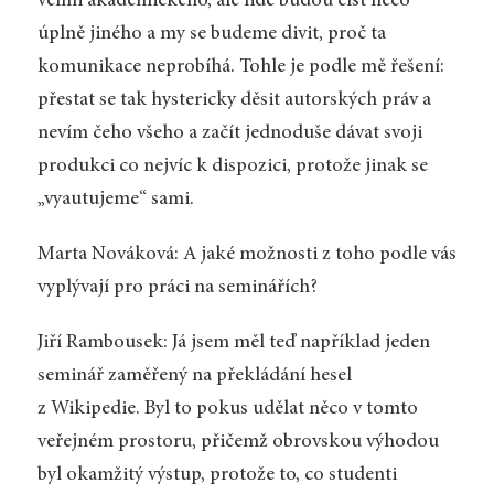
velmi akademického, ale lidé budou číst něco
úplně jiného a my se budeme divit, proč ta
komunikace neprobíhá. Tohle je podle mě řešení:
přestat se tak hystericky děsit autorských práv a
nevím čeho všeho a začít jednoduše dávat svoji
produkci co nejvíc k dispozici, protože jinak se
„vyautujeme“ sami.
Marta Nováková: A jaké možnosti z toho podle vás
vyplývají pro práci na seminářích?
Jiří Rambousek: Já jsem měl teď například jeden
seminář zaměřený na překládání hesel
z Wikipedie. Byl to pokus udělat něco v tomto
veřejném prostoru, přičemž obrovskou výhodou
byl okamžitý výstup, protože to, co studenti