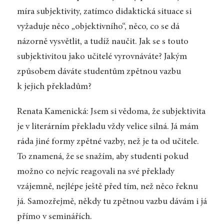
míra subjektivity, zatímco didaktická situace si
vyžaduje něco „objektivního“, něco, co se dá
názorně vysvětlit, a tudíž naučit. Jak se s touto
subjektivitou jako učitelé vyrovnáváte? Jakým
způsobem dáváte studentům zpětnou vazbu
k jejich překladům?
Renata Kamenická: Jsem si vědoma, že subjektivita
je v literárním překladu vždy velice silná. Já mám
ráda jiné formy zpětné vazby, než je ta od učitele.
To znamená, že se snažím, aby studenti pokud
možno co nejvíc reagovali na své překlady
vzájemně, nejlépe ještě před tím, než něco řeknu
já. Samozřejmě, někdy tu zpětnou vazbu dávám i já
přímo v seminářích.