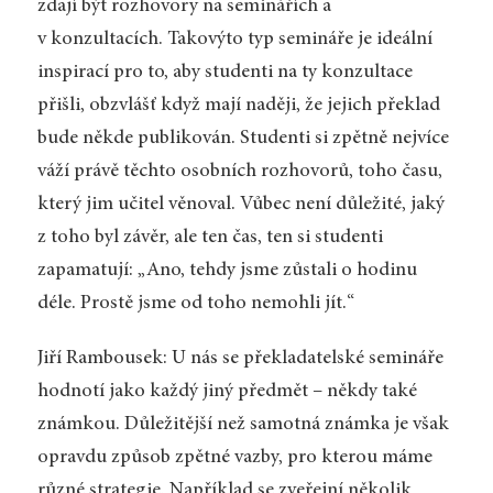
zdají být rozhovory na seminářích a
v konzultacích. Takovýto typ semináře je ideální
inspirací pro to, aby studenti na ty konzultace
přišli, obzvlášť když mají naději, že jejich překlad
bude někde publikován. Studenti si zpětně nejvíce
váží právě těchto osobních rozhovorů, toho času,
který jim učitel věnoval. Vůbec není důležité, jaký
z toho byl závěr, ale ten čas, ten si studenti
zapamatují: „Ano, tehdy jsme zůstali o hodinu
déle. Prostě jsme od toho nemohli jít.“
Jiří Rambousek: U nás se překladatelské semináře
hodnotí jako každý jiný předmět – někdy také
známkou. Důležitější než samotná známka je však
opravdu způsob zpětné vazby, pro kterou máme
různé strategie. Například se zveřejní několik