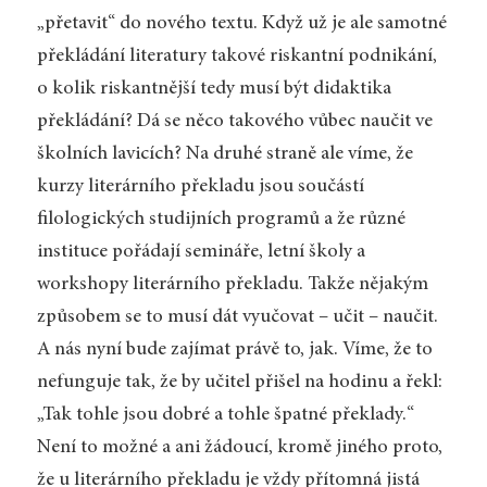
„přetavit“ do nového textu. Když už je ale samotné
překládání literatury takové riskantní podnikání,
o kolik riskantnější tedy musí být didaktika
překládání? Dá se něco takového vůbec naučit ve
školních lavicích? Na druhé straně ale víme, že
kurzy literárního překladu jsou součástí
filologických studijních programů a že různé
instituce pořádají semináře, letní školy a
workshopy literárního překladu. Takže nějakým
způsobem se to musí dát vyučovat – učit – naučit.
A nás nyní bude zajímat právě to, jak. Víme, že to
nefunguje tak, že by učitel přišel na hodinu a řekl:
„Tak tohle jsou dobré a tohle špatné překlady.“
Není to možné a ani žádoucí, kromě jiného proto,
že u literárního překladu je vždy přítomná jistá