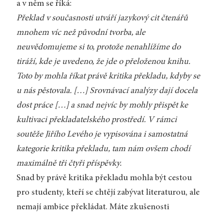
a v něm se říká:
Překlad v současnosti utváří jazykový cit čtenářů
mnohem víc než původní tvorba, ale
neuvědomujeme si to, protože nenahlížíme do
tiráží, kde je uvedeno, že jde o přeloženou knihu.
Toto by mohla říkat právě kritika překladu, kdyby se
u nás pěstovala. […] Srovnávací analýzy dají docela
dost práce […] a snad nejvíc by mohly přispět ke
kultivaci překladatelského prostředí. V rámci
soutěže Jiřího Levého je vypisována i samostatná
kategorie kritika překladu, tam nám ovšem chodí
maximálně tři čtyři příspěvky.
Snad by právě kritika překladu mohla být cestou
pro studenty, kteří se chtějí zabývat literaturou, ale
nemají ambice překládat. Máte zkušenosti