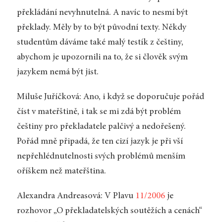
překládání nevyhnutelná. A navíc to nesmí být
překlady. Měly by to být původní texty. Někdy
studentům dáváme také malý testík z češtiny,
abychom je upozornili na to, že si člověk svým
jazykem nemá být jist.
Miluše Juříčková: Ano, i když se doporučuje pořád
číst v mateřštině, i tak se mi zdá být problém
češtiny pro překladatele palčivý a nedořešený.
Pořád mně připadá, že ten cizí jazyk je při vší
nepřehlédnutelnosti svých problémů menším
oříškem než mateřština.
Alexandra Andreasová: V Plavu
11/2006
je
rozhovor „O překladatelských soutěžích a cenách“