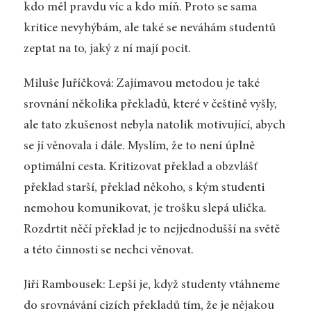
kdo měl pravdu víc a kdo míň. Proto se sama
kritice nevyhýbám, ale také se neváhám studentů
zeptat na to, jaký z ní mají pocit.
Miluše Juříčková: Zajímavou metodou je také
srovnání několika překladů, které v češtině vyšly,
ale tato zkušenost nebyla natolik motivující, abych
se jí věnovala i dále. Myslím, že to není úplně
optimální cesta. Kritizovat překlad a obzvlášť
překlad starší, překlad někoho, s kým studenti
nemohou komunikovat, je trošku slepá ulička.
Rozdrtit něčí překlad je to nejjednodušší na světě
a této činnosti se nechci věnovat.
Jiří Rambousek: Lepší je, když studenty vtáhneme
do srovnávání cizích překladů tím, že je nějakou