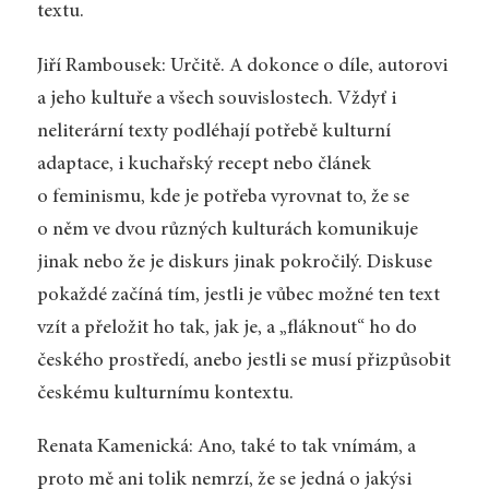
textu.
Jiří Rambousek: Určitě. A dokonce o díle, autorovi
a jeho kultuře a všech souvislostech. Vždyť i
neliterární texty podléhají potřebě kulturní
adaptace, i kuchařský recept nebo článek
o feminismu, kde je potřeba vyrovnat to, že se
o něm ve dvou různých kulturách komunikuje
jinak nebo že je diskurs jinak pokročilý. Diskuse
pokaždé začíná tím, jestli je vůbec možné ten text
vzít a přeložit ho tak, jak je, a „fláknout“ ho do
českého prostředí, anebo jestli se musí přizpůsobit
českému kulturnímu kontextu.
Renata Kamenická: Ano, také to tak vnímám, a
proto mě ani tolik nemrzí, že se jedná o jakýsi