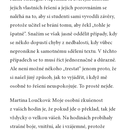
jejich vlastních řešení a jejich porovnáním se
naléhá na to, aby si studenti sami vyvodili závěry,
protože učitel se brání tomu, aby řekl „tohle je
špatně“. Snažím se však jasně oddělit případy, kdy
se někdo dopustí chyby z nedbalosti, kdy vůbec
nepronikne k samotnému sdělení textu. V těchto
případech se to musí říct jednoznačně a důrazně.
Ale není možné někoho „trestat“ jenom proto, že
si našel jiný způsob, jak to vyjádřit, i když mě
osobně to řešení neuspokojuje. To prostě nejde.
Martina Loučková: Moje osobní zkušenost
z vašich hodin je, že pokud jde o překlad, tak jde
vždycky o velkou vášeň. Na hodinách probíhaly
strašné boje, vnitřní, ale i vzájemné, protože