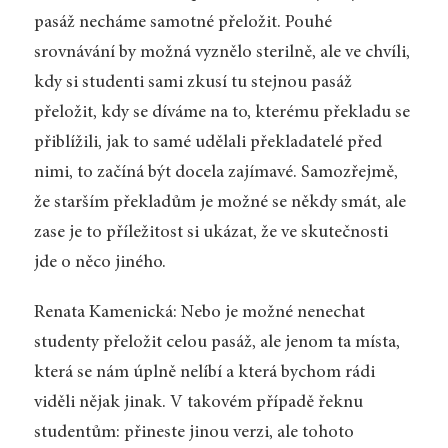
pasáž necháme samotné přeložit. Pouhé
srovnávání by možná vyznělo sterilně, ale ve chvíli,
kdy si studenti sami zkusí tu stejnou pasáž
přeložit, kdy se díváme na to, kterému překladu se
přiblížili, jak to samé udělali překladatelé před
nimi, to začíná být docela zajímavé. Samozřejmě,
že starším překladům je možné se někdy smát, ale
zase je to příležitost si ukázat, že ve skutečnosti
jde o něco jiného.
Renata Kamenická: Nebo je možné nenechat
studenty přeložit celou pasáž, ale jenom ta místa,
která se nám úplně nelíbí a která bychom rádi
viděli nějak jinak. V takovém případě řeknu
studentům: přineste jinou verzi, ale tohoto