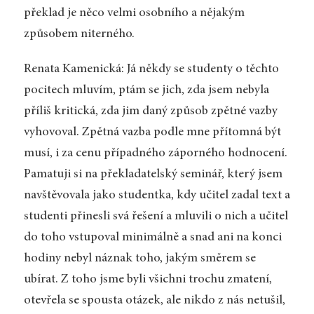
překlad je něco velmi osobního a nějakým
způsobem niterného.
Renata Kamenická: Já někdy se studenty o těchto
pocitech mluvím, ptám se jich, zda jsem nebyla
příliš kritická, zda jim daný způsob zpětné vazby
vyhovoval. Zpětná vazba podle mne přítomná být
musí, i za cenu případného záporného hodnocení.
Pamatuji si na překladatelský seminář, který jsem
navštěvovala jako studentka, kdy učitel zadal text a
studenti přinesli svá řešení a mluvili o nich a učitel
do toho vstupoval minimálně a snad ani na konci
hodiny nebyl náznak toho, jakým směrem se
ubírat. Z toho jsme byli všichni trochu zmatení,
otevřela se spousta otázek, ale nikdo z nás netušil,