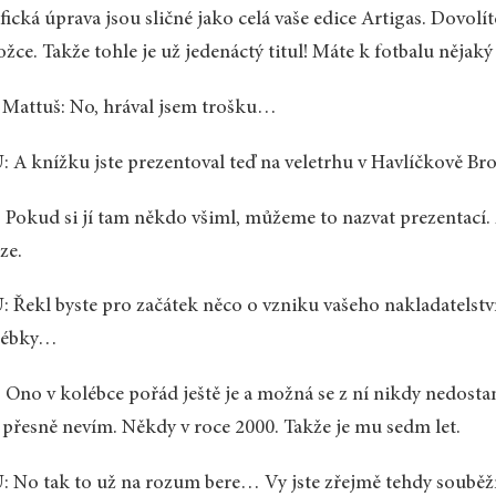
fická úprava jsou sličné jako celá vaše edice Artigas. Dovolí
ožce. Takže tohle je už jedenáctý titul! Máte k fotbalu nějaký
 Mattuš: No, hrával jsem trošku…
 A knížku jste prezentoval teď na veletrhu v Havlíčkově Br
 Pokud si jí tam někdo všiml, můžeme to nazvat prezentací.
ze.
 Řekl byste pro začátek něco o vzniku vašeho nakladatelství?
lébky…
 Ono v kolébce pořád ještě je a možná se z ní nikdy nedostane
 přesně nevím. Někdy v roce 2000. Takže je mu sedm let.
 No tak to už na rozum bere… Vy jste zřejmě tehdy souběžně 