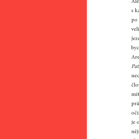
Ale
s k
po 
vel
jez
byc
Are
Pat
nec
člo
mít
prá
oči
je 
něj