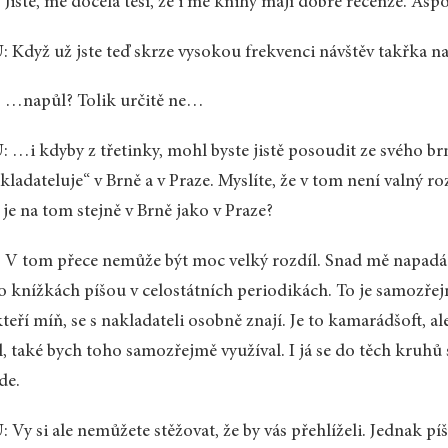
 Jistě, mě docela těší, že i mé knihy mají dobré recenze. Aspo
 Když už jste teď skrze vysokou frekvenci návštěv takřka 
 …napůl? Tolik určitě ne…
 …i kdyby z třetinky, mohl byste jistě posoudit ze svého br
kladateluje“ v Brně a v Praze. Myslíte, že v tom není valný r
 je na tom stejně v Brně jako v Praze?
 V tom přece nemůže být moc velký rozdíl. Snad mě napadá je
o knížkách píšou v celostátních periodikách. To je samozřejm
teří míň, se s nakladateli osobně znají. Je to kamarádšoft, a
, také bych toho samozřejmě využíval. I já se do těch kruhů 
de.
 Vy si ale nemůžete stěžovat, že by vás přehlíželi. Jednak pí