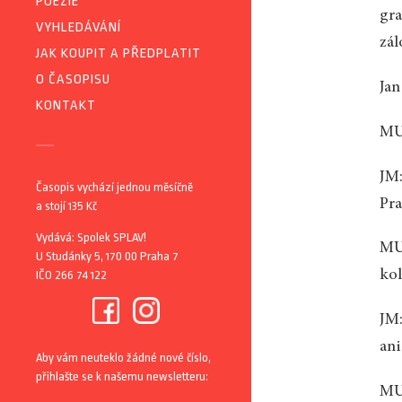
POEZIE
gra
VYHLEDÁVÁNÍ
zál
JAK KOUPIT A PŘEDPLATIT
O ČASOPISU
Jan
KONTAKT
MU:
JM:
Časopis vychází jednou měsíčně
Pra
a stojí 135 Kč
Vydává: Spolek SPLAV!
MU:
U Studánky 5, 170 00 Praha 7
ko
IČO 266 74 122
JM:
ani
Aby vám neuteklo žádné nové číslo,
přihlašte se k našemu newsletteru:
MU: