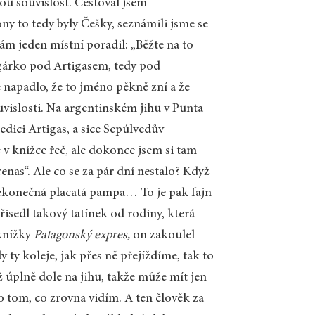
kou souvislost. Cestoval jsem
y to tedy byly Češky, seznámili jsme se
ám jeden místní poradil: „Běžte na to
cigárko pod Artigasem, tedy pod
napadlo, že to jméno pěkně zní a že
ouvislosti. Na argentinském jihu v Punta
edici Artigas, a sice Sepúlvedův
e v knížce řeč, ale dokonce jsem si tam
nas“. Ale co se za pár dní nestalo? Když
e nekonečná placatá pampa… To je pak fajn
přisedl takový tatínek od rodiny, která
 knížky
Patagonský expres,
on zakoulel
y ty koleje, jak přes ně přejíždíme, tak to
ž úplně dole na jihu, takže může mít jen
o tom, co zrovna vidím. A ten člověk za