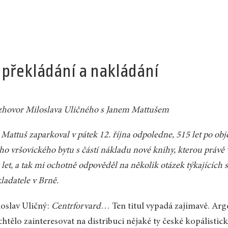
 překládání a nakládání
hovor Miloslava Uličného s Janem Mattušem
 Mattuš zaparkoval v pátek 12. října odpoledne, 515 let po 
o vršovického bytu s částí nákladu nové knihy, kterou právě 
 let, a tak mi ochotně odpověděl na několik otázek týkajících s
ladatele v Brně.
oslav Uličný:
Centrforvard
… Ten titul vypadá zajímavě. Arg
chtělo zainteresovat na distribuci nějaké ty české kopálistick