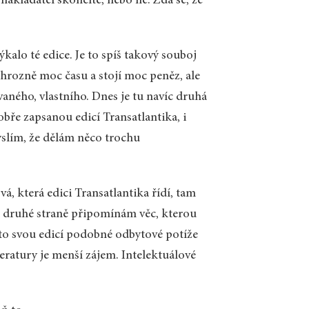
nakladatel skončíte, nebo ne. Zdá se, že
ýkalo té edice. Je to spíš takový souboj
 hrozně moc času a stojí moc peněz, ale
vaného, vlastního. Dnes je tu navíc druhá
ře zapsanou edicí Transatlantika, i
yslím, že dělám něco trochu
, která edici Transatlantika řídí, tam
Na druhé straně připomínám věc, kterou
to svou edicí podobné odbytové potíže
iteratury je menší zájem. Intelektuálové