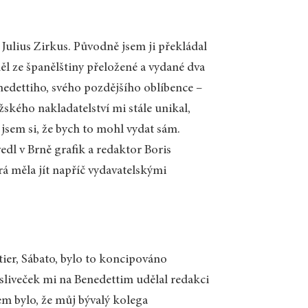
Julius Zirkus. Původně jsem ji překládal
ěl ze španělštiny přeložené a vydané dva
nedettiho, svého pozdějšího oblíbence –
žského nakladatelství mi stále unikal,
l jsem si, že bych to mohl vydat sám.
edl v Brně grafik a redaktor Boris
rá měla jít napříč vydavatelskými
ier, Sábato, bylo to koncipováno
ysliveček mi na Benedettim udělal redakci
 bylo, že můj bývalý kolega