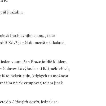
ň to.
napůl Pražák…
něnského hlavního stanu, jak se
ozdíl? Když je někdo menší nakladatel,
den v tom, že v Praze je blíž k lidem,
ě obrovská výhoda a ti lidi, někteří víc,
le já to nekritizuju, kdybych tu možnost
snažím nějak vstupovat, to ani jinak
šete do
Lidových novin,
jednak se