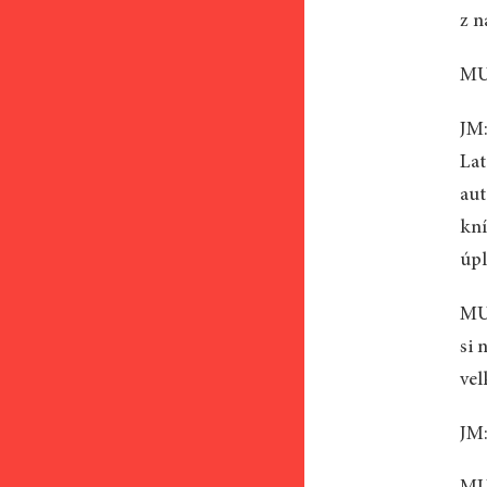
z n
MU:
JM:
Lat
aut
kní
úpl
MU:
si 
vel
JM: