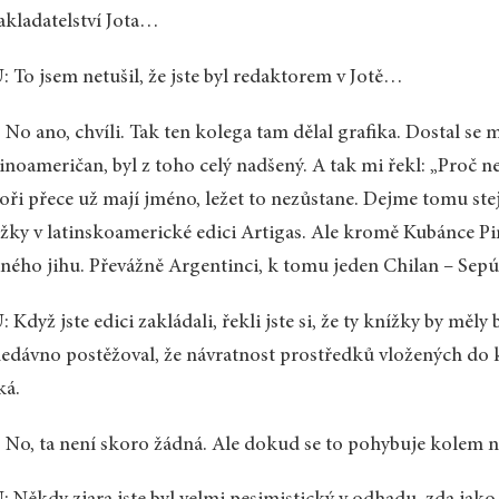
akladatelství Jota…
 To jsem netušil, že jste byl redaktorem v Jotě…
 No ano, chvíli. Tak ten kolega tam dělal grafika. Dostal se 
inoameričan, byl z toho celý nadšený. A tak mi řekl: „Proč n
oři přece už mají jméno, ležet to nezůstane. Dejme tomu ste
žky v latinskoamerické edici Artigas. Ale kromě Kubánce Pi
ného jihu. Převážně Argentinci, k tomu jeden Chilan – Sepú
 Když jste edici zakládali, řekli jste si, že ty knížky by měly
nedávno postěžoval, že návratnost prostředků vložených do k
ká.
 No, ta není skoro žádná. Ale dokud se to pohybuje kolem nu