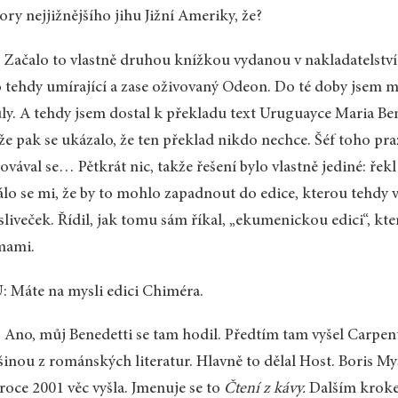
ory nejjižnějšího jihu Jižní Ameriky, že?
 Začalo to vlastně druhou knížkou vydanou v nakladatelství 
 tehdy umírající a zase oživovaný Odeon. Do té doby jsem m
uly. A tehdy jsem dostal k překladu text Uruguayce Maria Be
že pak se ukázalo, že ten překlad nikdo nechce. Šéf toho pra
ovával se… Pětkrát nic, takže řešení bylo vlastně jediné: řek
lo se mi, že by to mohlo zapadnout do edice, kterou tehdy v
liveček. Řídil, jak tomu sám říkal, „ekumenickou edici“, kte
mami.
 Máte na mysli edici Chiméra.
 Ano, můj Benedetti se tam hodil. Předtím tam vyšel Carpent
šinou z románských literatur. Hlavně to dělal Host. Boris M
 roce 2001 věc vyšla. Jmenuje se to
Čtení z kávy.
Dalším krokem