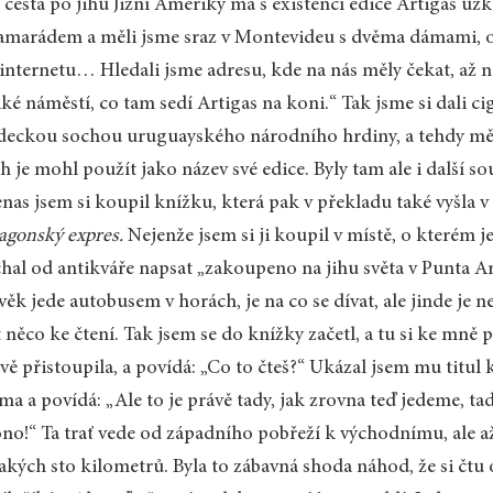
 cesta po jihu Jižní Ameriky má s existencí edice Artigas úz
amarádem a měli jsme sraz v Montevideu s dvěma dámami, on
internetu… Hledali jsme adresu, kde na nás měly čekat, až n
iké náměstí, co tam sedí Artigas na koni.“ Tak jsme si dali 
deckou sochou uruguayského národního hrdiny, a tehdy mě 
h je mohl použít jako název své edice. Byly tam ale i další s
nas jsem si koupil knížku, která pak v překladu také vyšla v 
agonský expres.
Nejenže jsem si ji koupil v místě, o kterém j
hal od antikváře napsat „zakoupeno na jihu světa v Punta Are
věk jede autobusem v horách, je na co se dívat, ale jinde j
 něco ke čtení. Tak jsem se do knížky začetl, a tu si ke mně 
vě přistoupila, a povídá: „Co to čteš?“ Ukázal jsem mu titul
ma a povídá: „Ale to je právě tady, jak zrovna teď jedeme, tad
ono!“ Ta trať vede od západního pobřeží k východnímu, ale a
akých sto kilometrů. Byla to zábavná shoda náhod, že si čtu 