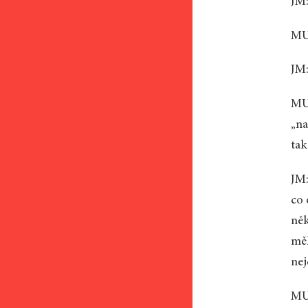
JM:
MU:
JM:
MU:
„na
tak
JM:
co 
něk
měl
nej
MU: