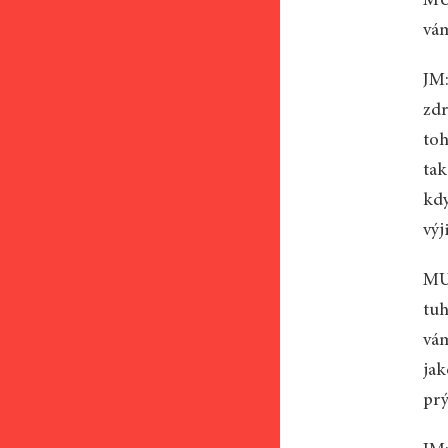
MU:
vám
JM:
zdr
toh
tak
kdy
výj
MU:
tuh
vám
jak
prý