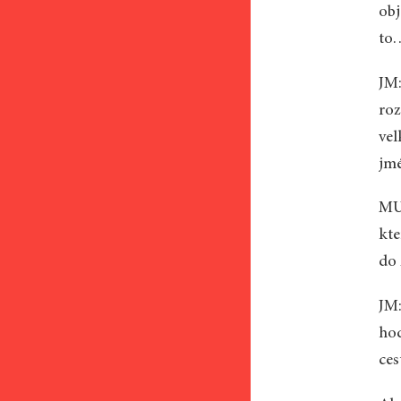
obj
to
JM:
roz
vel
jmé
MU:
kte
do 
JM:
hod
ces