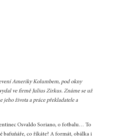
objevení Ameriky Kolumbem, pod okny
vydal ve firmě Julius Zirkus. Známe se už
e jeho života a práce překladatele a
entinec Osvaldo Soriano, o fotbalu… To
é bafuňáře, co říkáte? A formát, obálka i