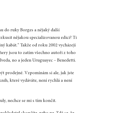
mu do ruky Borges a nějaký další
ezkusit nějakou specializovanou edici? Ti
jný kabát.“ Takže od roku 2002 vycházejí
ñery jsou to zatím všechno autoři z toho
lveda, no a jeden Uruguayec – Benedetti.
 být prodejné. Vzpomínám si ale, jak jste
nih, které vydáváte, není rychlá a není
ly, nechce se mi s tím končit.