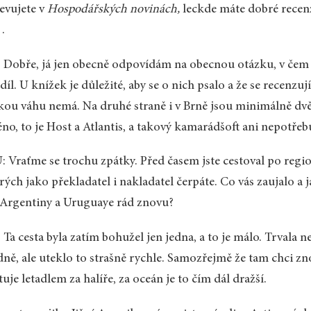
evujete v
Hospodářských novinách,
leckde máte dobré recenze
…
 Dobře, já jen obecně odpovídám na obecnou otázku, v čem
díl. U knížek je důležité, aby se o nich psalo a že se recenzuj
kou váhu nemá. Na druhé straně i v Brně jsou minimálně dvě 
no, to je Host a Atlantis, a takový kamarádšoft ani nepotřebu
 Vraťme se trochu zpátky. Před časem jste cestoval po regi
rých jako překladatel i nakladatel čerpáte. Co vás zaujalo a
Argentiny a Uruguaye rád znovu?
 Ta cesta byla zatím bohužel jen jedna, a to je málo. Trvala n
ně, ale uteklo to strašně rychle. Samozřejmě že tam chci zn
tuje letadlem za halíře, za oceán je to čím dál dražší.