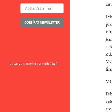
aut
JM:
ODEBÍRAT NEWSLETTER
pro
tit
jen
sch
Zdá
Mys
Zásady zpracování osobních údajů
fir
MU:
JM:
vět
a v