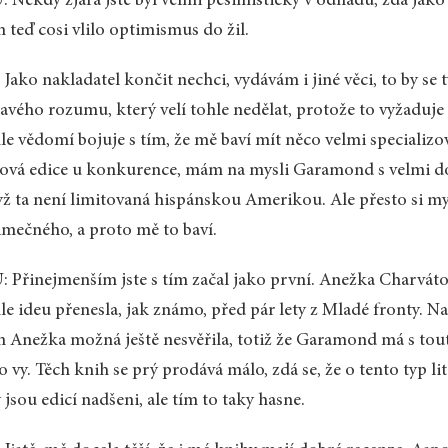
 Někdy zjara jste byl velmi pesimistický v odhadu, zda jako 
 teď cosi vlilo optimismus do žil.
 Jako nakladatel končit nechci, vydávám i jiné věci, to by se t
avého rozumu, který velí tohle nedělat, protože to vyžaduje
le vědomí bojuje s tím, že mě baví mít něco velmi specializo
ová edice u konkurence, mám na mysli Garamond s velmi dob
ž ta není limitovaná hispánskou Amerikou. Ale přesto si m
imečného, a proto mě to baví.
 Přinejmenším jste s tím začal jako první. Anežka Charvátová
le ideu přenesla, jak známo, před pár lety z Mladé fronty. 
 Anežka možná ještě nesvěřila, totiž že Garamond má s tou
o vy. Těch knih se prý prodává málo, zdá se, že o tento typ l
 jsou edicí nadšeni, ale tím to taky hasne.