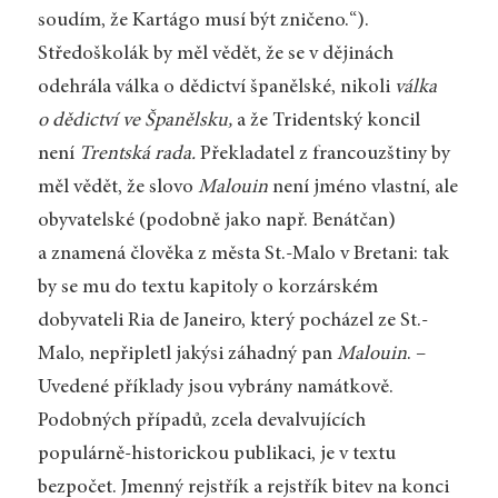
soudím, že Kartágo musí být zničeno.“).
Středoškolák by měl vědět, že se v dějinách
odehrála válka o dědictví španělské, nikoli
válka
o dědictví ve Španělsku,
a že Tridentský koncil
není
Trentská rada.
Překladatel z francouzštiny by
měl vědět, že slovo
Malouin
není jméno vlastní, ale
obyvatelské (podobně jako např. Benátčan)
a znamená člověka z města St.-Malo v Bretani: tak
by se mu do textu kapitoly o korzárském
dobyvateli Ria de Janeiro, který pocházel ze St.-
Malo, nepřipletl jakýsi záhadný pan
Malouin
. –
Uvedené příklady jsou vybrány namátkově.
Podobných případů, zcela devalvujících
populárně-historickou publikaci, je v textu
bezpočet. Jmenný rejstřík a rejstřík bitev na konci