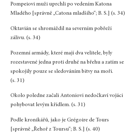
Pompeiovi muži uprchli po vedením Katona
Mladého [správně „Catona mladšího“; B. S.] (s. 34)
Oktavián se shromáždil na severním pobřeží
zálivu. (s. 34)
Pozemní armády, které mají dva velitele, byly
rozestavené jedna proti druhé na břehu a zatím se
spokojily pouze se sledováním bitvy na moři.
(s. 31)
Okolo poledne začali Antoniovi nedočkaví vojáci
pohybovat levým křídlem. (s. 31)
Podle kronikářů, jako je Grégoire de Tours
[správně „Řehoř z Toursu“; B. S.] (s. 40)