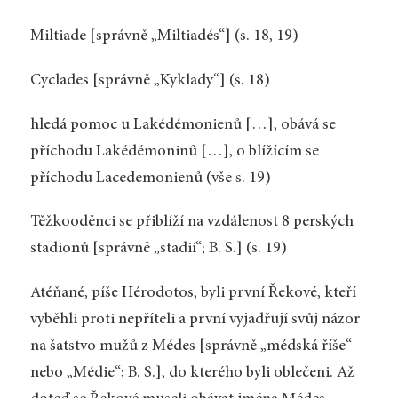
Miltiade [správně „Miltiadés“] (s. 18, 19)
Cyclades [správně „Kyklady“] (s. 18)
hledá pomoc u Lakédémonienů […], obává se
příchodu Lakédémoninů […], o blížícím se
příchodu Lacedemonienů (vše s. 19)
Těžkooděnci se přiblíží na vzdálenost 8 perských
stadionů [správně „stadií“; B. S.] (s. 19)
Atéňané, píše Hérodotos, byli první Řekové, kteří
vyběhli proti nepříteli a první vyjadřují svůj názor
na šatstvo mužů z Médes [správně „médská říše“
nebo „Médie“; B. S.], do kterého byli oblečeni. Až