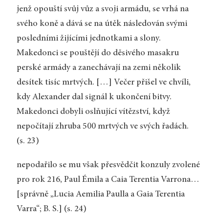
jenž opouští svůj vůz a svoji armádu, se vrhá na
svého koně a dává se na útěk následován svými
posledními žijícími jednotkami a slony.
Makedonci se pouštějí do děsivého masakru
perské armády a zanechávají na zemi několik
desítek tisíc mrtvých. […] Večer přišel ve chvíli,
kdy Alexander dal signál k ukončení bitvy.
Makedonci dobyli oslňující vítězství, když
nepočítají zhruba 500 mrtvých ve svých řadách.
(s. 23)
nepodařilo se mu však přesvědčit konzuly zvolené
pro rok 216, Paul Émila a Caia Terentia Varrona…
[správně „Lucia Aemilia Paulla a Gaia Terentia
Varra“; B. S.] (s. 24)