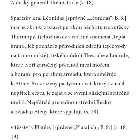
Aténský generál Thémistocle (s. 18)
Spartský král Léonidas [správně „Léonidás“; B. S.]
marně zkouší zastavit perskou pěchotu u soutěsky
Thermopyl (jehož název v řečtině znamená „teplá
brána“, jež pochází z přírodních zdrojů teplé vody
na tomto místě), úzkého údolí Thessalie a Locride,
které tvoří zaručený přechod mezi mořem
a horami pro perskou armádu, která směřuje
k Attice. Prozrazeny pastýřem ovcí, který označil
nepříteli cestu, je zajat a se svými blízkými statečně
umírá. Nepřátelé přepadnou střední Řecko
a ovládají Atény, které vypalují. (s. 18)
vítězství v Platées [správně „Platajích“; B. S.] (s. 18,
19)