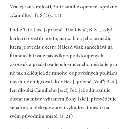
Vraceje se v milosti, řídí Camille operace [správně
„Camillus“; B. S.]. (s. 21)
Podle Tite-Live [správně „Tita Livia“; B. S.], když
barbaři opustili město, narazili na jeho armádu,
která je svedla z cesty. Nájezd však zanechává na
Římanech trvalé následky z podstoupených
zkoušek a představa jejich zničeného města je pro
ně tak skličující, že mnoho odpovědných politiků
navrhuje emigrovat do Véies [správně „Vejí“; B. S.].
Jen dlouhá Camilleho [sic!] řeč, jež zdůrazňuje
zůstat na místě vybraném Bohy [sic!], přesvědčuje
senátory a plebejce znovu vybudovat město na
svém původním místě. (s. 21)