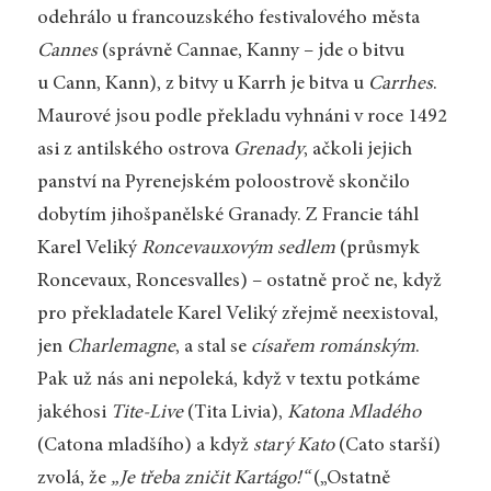
odehrálo u francouzského festivalového města
Cannes
(správně Cannae, Kanny – jde o bitvu
u Cann, Kann), z bitvy u Karrh je bitva u
Carrhes
.
Maurové jsou podle překladu vyhnáni v roce 1492
asi z antilského ostrova
Grenady
, ačkoli jejich
panství na Pyrenejském poloostrově skončilo
dobytím jihošpanělské Granady. Z Francie táhl
Karel Veliký
Roncevauxovým sedlem
(průsmyk
Roncevaux, Roncesvalles) – ostatně proč ne, když
pro překladatele Karel Veliký zřejmě neexistoval,
jen
Charlemagne
, a stal se
císařem románským
.
Pak už nás ani nepoleká, když v textu potkáme
jakéhosi
Tite-Live
(Tita Livia),
Katona Mladého
(Catona mladšího) a když
starý Kato
(Cato starší)
zvolá, že
„Je třeba zničit Kartágo!“
(„Ostatně