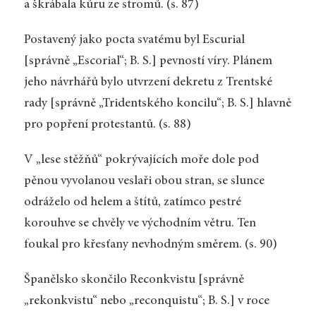
a škrábala kůru ze stromů. (s. 87)
Postavený jako pocta svatému byl Escurial
[správně „Escorial“; B. S.] pevností víry. Plánem
jeho návrhářů bylo utvrzení dekretu z Trentské
rady [správně „Tridentského koncilu“; B. S.] hlavně
pro popření protestantů. (s. 88)
V „lese stěžňů“ pokrývajících moře dole pod
pěnou vyvolanou veslaři obou stran, se slunce
odráželo od helem a štítů, zatímco pestré
korouhve se chvěly ve východním větru. Ten
foukal pro křesťany nevhodným směrem. (s. 90)
Španělsko skončilo Reconkvistu [správně
„rekonkvistu“ nebo „reconquistu“; B. S.] v roce