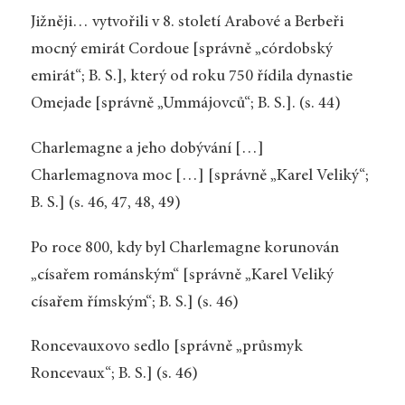
Jižněji… vytvořili v 8. století Arabové a Berbeři
mocný emirát Cordoue [správně „córdobský
emirát“; B. S.], který od roku 750 řídila dynastie
Omejade [správně „Ummájovců“; B. S.]. (s. 44)
Charlemagne a jeho dobývání […]
Charlemagnova moc […] [správně „Karel Veliký“;
B. S.] (s. 46, 47, 48, 49)
Po roce 800, kdy byl Charlemagne korunován
„císařem románským“ [správně „Karel Veliký
císařem římským“; B. S.] (s. 46)
Roncevauxovo sedlo [správně „průsmyk
Roncevaux“; B. S.] (s. 46)