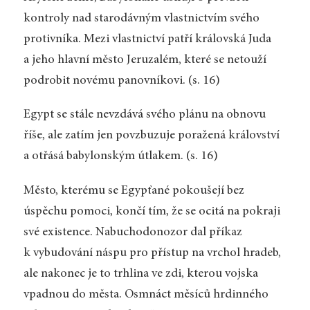
kontroly nad starodávným vlastnictvím svého
protivníka. Mezi vlastnictví patří královská Juda
a jeho hlavní město Jeruzalém, které se netouží
podrobit novému panovníkovi. (s. 16)
Egypt se stále nevzdává svého plánu na obnovu
říše, ale zatím jen povzbuzuje poražená království
a otřásá babylonským útlakem. (s. 16)
Město, kterému se Egypťané pokoušejí bez
úspěchu pomoci, končí tím, že se ocitá na pokraji
své existence. Nabuchodonozor dal příkaz
k vybudování náspu pro přístup na vrchol hradeb,
ale nakonec je to trhlina ve zdi, kterou vojska
vpadnou do města. Osmnáct měsíců hrdinného