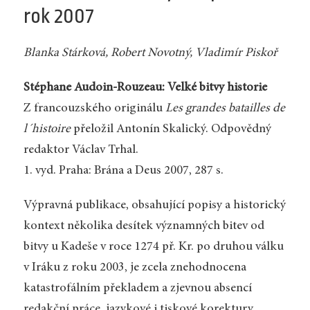
rok 2007
Blanka Stárková, Robert Novotný, Vladimír Piskoř
Stéphane Audoin-Rouzeau: Velké bitvy historie
Z francouzského originálu
Les grandes batailles de
l´histoire
přeložil Antonín Skalický. Odpovědný
redaktor Václav Trhal.
1. vyd. Praha: Brána a Deus 2007, 287 s.
Výpravná publikace, obsahující popisy a historický
kontext několika desítek významných bitev od
bitvy u Kadeše v roce 1274 př. Kr. po druhou válku
v Iráku z roku 2003, je zcela znehodnocena
katastrofálním překladem a zjevnou absencí
redakční práce, jazykové i tiskové korektury.