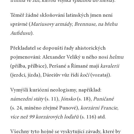
trhlina ve zdi, kterou vojska vpadnou do města
).
Téměř žádné skloňování latinských jmen není
správné (
Mariusovy armády
,
Brennuse, na břehu
Aufidusu
).
Překladatel se dopouští řady ahistorických
pojmenování: Alexander Veliký u něho nosí
helmu
(přílba, přílbice), Peršané a Římané mají
kavalerii
(jezdci, jízda), Dáreiův vůz řídí
kočí
(vozataj).
Vymýšlí kuriózní neologismy, například:
námezdní státy
(s. 11),
Jónsko
(s. 18),
Puničané
(s. 24, míněno zřejmě Punové),
korzární
Francie
,
více než 99
korzárových loďařů
(s. 116) atd.
Všechny tyto hojně se vyskytující závady, které by