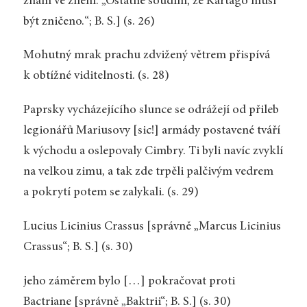
znám ve znění: „Ostatně soudím, že Kartágo musí
být zničeno.“; B. S.] (s. 26)
Mohutný mrak prachu zdvižený větrem přispívá
k obtížné viditelnosti. (s. 28)
Paprsky vycházejícího slunce se odrážejí od přileb
legionářů Mariusovy [sic!] armády postavené tváří
k východu a oslepovaly Cimbry. Ti byli navíc zvyklí
na velkou zimu, a tak zde trpěli palčivým vedrem
a pokrytí potem se zalykali. (s. 29)
Lucius Licinius Crassus [správně „Marcus Licinius
Crassus“; B. S.] (s. 30)
jeho záměrem bylo […] pokračovat proti
Bactriane [správně „Baktrii“; B. S.] (s. 30)