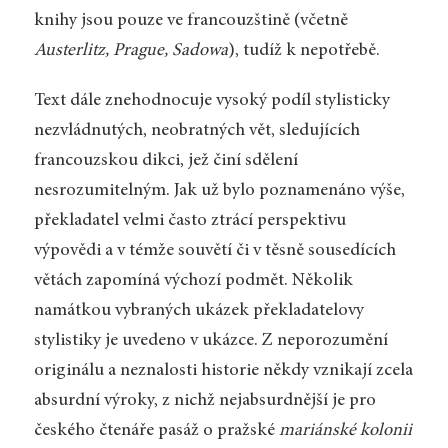
knihy jsou pouze ve francouzštině (včetně
Austerlitz, Prague, Sadowa
), tudíž k nepotřebě.
Text dále znehodnocuje vysoký podíl stylisticky
nezvládnutých, neobratných vět, sledujících
francouzskou dikci, jež činí sdělení
nesrozumitelným. Jak už bylo poznamenáno výše,
překladatel velmi často ztrácí perspektivu
výpovědi a v témže souvětí či v těsně sousedících
větách zapomíná výchozí podmět. Několik
namátkou vybraných ukázek překladatelovy
stylistiky je uvedeno v ukázce. Z neporozumění
originálu a neznalosti historie někdy vznikají zcela
absurdní výroky, z nichž nejabsurdnější je pro
českého čtenáře pasáž o pražské
mariánské kolonii