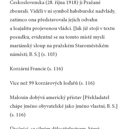
Československa (28. října 1918) ji Pražané
zbourali. Viděli v ní symbol habsburské nadvlády,
zatímco ona představovala jejich odvahu
a loajalitu projevenou vládci. [Jak již stojí v textu
posudku, evidentně se na tomto místě myslí
mariánský sloup na pražském Staroměstském
náměstí; B. S.] (s. 103)
Korzární Francie (s. 116)
Více než 99 korzárových loďařů (s. 116)
Malouin dobývá americký přístav [Překladatel
chápe jméno obyvatelské jako jméno vlastní; B. S.]
(s. 116)