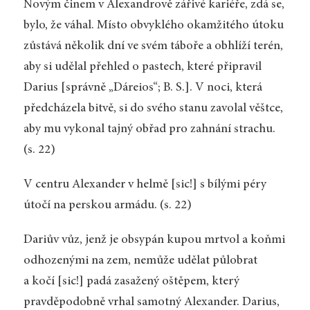
Novým činem v Alexandrově zářivé kariéře, zdá se,
bylo, že váhal. Místo obvyklého okamžitého útoku
zůstává několik dní ve svém táboře a obhlíží terén,
aby si udělal přehled o pastech, které připravil
Darius [správně „Dáreios“; B. S.]. V noci, která
předcházela bitvě, si do svého stanu zavolal věštce,
aby mu vykonal tajný obřad pro zahnání strachu.
(s. 22)
V centru Alexander v helmě [sic!] s bílými péry
útočí na perskou armádu. (s. 22)
Dariův vůz, jenž je obsypán kupou mrtvol a koňmi
odhozenými na zem, nemůže udělat půlobrat
a kočí [sic!] padá zasažený oštěpem, který
pravděpodobně vrhal samotný Alexander. Darius,