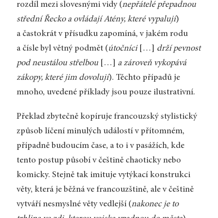
rozdíl mezi slovesnými vidy (
nepřátelé přepadnou
střední Řecko a ovládají Atény, které vypalují
)
a častokrát v přísudku zapomíná, v jakém rodu
a čísle byl větný podmět (
útočníci
[…]
drží pevnost
pod neustálou střelbou
[…]
a zároveň vykopává
zákopy, které jim dovolují
). Těchto případů je
mnoho, uvedené příklady jsou pouze ilustrativní.
Překlad zbytečně kopíruje francouzský stylistický
způsob líčení minulých událostí v přítomném,
případně budoucím čase, a to i v pasážích, kde
tento postup působí v češtině chaoticky nebo
komicky. Stejně tak imituje vytýkací konstrukci
věty, která je běžná ve francouzštině, ale v češtině
vytváří nesmyslné věty vedlejší (
nakonec je to