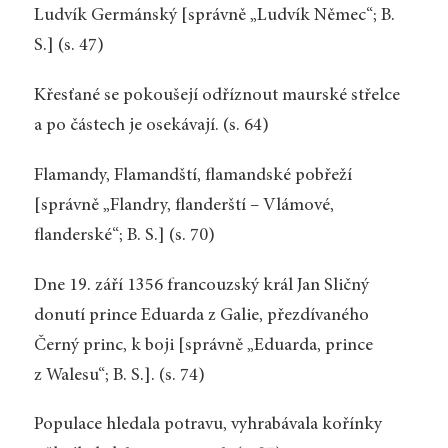
Ludvík Germánský [správně „Ludvík Němec“; B.
S.] (s. 47)
Křesťané se pokoušejí odříznout maurské střelce
a po částech je osekávají. (s. 64)
Flamandy, Flamandští, flamandské pobřeží
[správně „Flandry, flanderští – Vlámové,
flanderské“; B. S.] (s. 70)
Dne 19. září 1356 francouzský král Jan Sličný
donutí prince Eduarda z Galie, přezdívaného
Černý princ, k boji [správně „Eduarda, prince
z Walesu“; B. S.]. (s. 74)
Populace hledala potravu, vyhrabávala kořínky