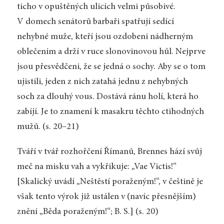
ticho v opuštěných ulicích velmi působivé.
V domech senátorů barbaři spatřují sedící
nehybné muže, kteří jsou ozdobeni nádherným
oblečením a drží v ruce slonovinovou hůl. Nejprve
jsou přesvědčeni, že se jedná o sochy. Aby se o tom
ujistili, jeden z nich zatahá jednu z nehybných
soch za dlouhý vous. Dostává ránu holí, která ho
zabíjí. Je to znamení k masakru těchto ctihodných
mužů. (s. 20–21)
Tváří v tvář rozhořčení Římanů, Brennes hází svůj
meč na misku vah a vykřikuje: „Vae Victis!“
[Skalický uvádí „Neštěstí poraženým!“, v češtině je
však tento výrok již ustálen v (navíc přesnějším)
znění „Běda poraženým!“; B. S.] (s. 20)