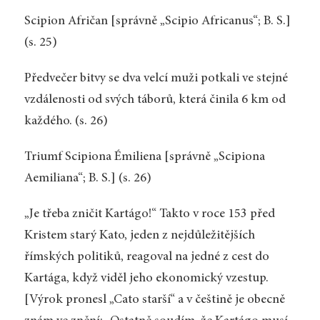
Scipion Afričan [správně „Scipio Africanus“; B. S.]
(s. 25)
Předvečer bitvy se dva velcí muži potkali ve stejné
vzdálenosti od svých táborů, která činila 6 km od
každého. (s. 26)
Triumf Scipiona Émiliena [správně „Scipiona
Aemiliana“; B. S.] (s. 26)
„Je třeba zničit Kartágo!“ Takto v roce 153 před
Kristem starý Kato, jeden z nejdůležitějších
římských politiků, reagoval na jedné z cest do
Kartága, když viděl jeho ekonomický vzestup.
[Výrok pronesl „Cato starší“ a v češtině je obecně