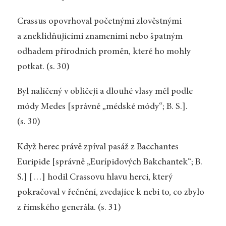
Crassus opovrhoval početnými zlověstnými
a zneklidňujícími znameními nebo špatným
odhadem přírodních proměn, které ho mohly
potkat. (s. 30)
Byl nalíčený v obličeji a dlouhé vlasy měl podle
módy Medes [správně „médské módy“; B. S.].
(s. 30)
Když herec právě zpíval pasáž z Bacchantes
Euripide [správně „Eurípidových Bakchantek“; B.
S.] […] hodil Crassovu hlavu herci, který
pokračoval v řečnění, zvedajíce k nebi to, co zbylo
z římského generála. (s. 31)