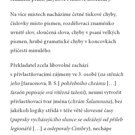
Na více místech nacházíme četné tiskové chyby,
číslovky místo písmen, rozdělovací znaménko
uvnitř slov, sloučená slova, chyby v psaní velkých
písmen, hrubé gramatické chyby v koncovkách
příčestí minulého.
Překladatel zcela libovolně zachází
s přivlastňovacími zájmeny ve 3. osobě (
na stěnách
jeho
[faraonova; B. S.]
pohřebního chrámu
[…]
faraón popisuje svá vítězná tažení
), neumí vytvořit
přivlastňovací tvar jména (
chrám Šalamouna
), bez
jakékoli logiky střídá v téže větě slovesné časy
(
paprsky vycházejícího slunce se odrážejí od přileb
legionářů
[…]
a oslepovaly Cimbry
), nechápe