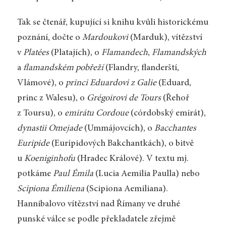
Tak se čtenář, kupující si knihu kvůli historickému
poznání, dočte o
Mardoukovi
(Marduk), vítězství
v
Platées
(Platajích), o
Flamandech
,
Flamandských
a
flamandském pobřeží
(Flandry, flanderští,
Vlámové), o
princi Eduardovi z Galie
(Eduard,
princ z Walesu), o
Grégoirovi de Tours
(Řehoř
z Toursu), o
emirátu Cordoue
(córdobský emirát),
dynastii Omejade
(Ummájovcích), o
Bacchantes
Euripide
(Eurípidových Bakchantkách), o bitvě
u
Koeniginhofu
(Hradec Králové). V textu mj.
potkáme
Paul Émila
(Lucia Aemilia Paulla) nebo
Scipiona Émiliena
(Scipiona Aemiliana).
Hannibalovo vítězství nad Římany ve druhé
punské válce se podle překladatele zřejmě