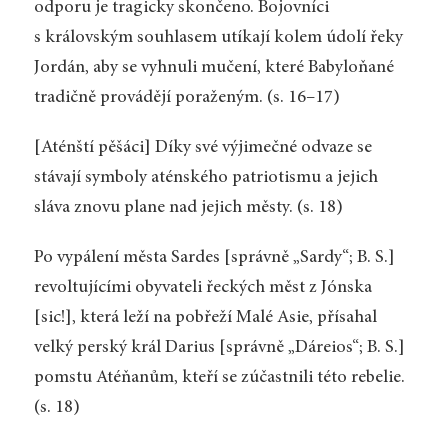
odporu je tragicky skončeno. Bojovníci
s královským souhlasem utíkají kolem údolí řeky
Jordán, aby se vyhnuli mučení, které Babyloňané
tradičně provádějí poraženým. (s. 16–17)
[Aténští pěšáci] Díky své výjimečné odvaze se
stávají symboly aténského patriotismu a jejich
sláva znovu plane nad jejich městy. (s. 18)
Po vypálení města Sardes [správně „Sardy“; B. S.]
revoltujícími obyvateli řeckých měst z Jónska
[sic!], která leží na pobřeží Malé Asie, přísahal
velký perský král Darius [správně „Dáreios“; B. S.]
pomstu Atéňanům, kteří se zúčastnili této rebelie.
(s. 18)