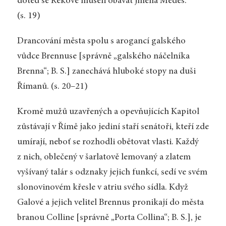
doteď se Řekové museli obávat jména Médes.
(s. 19)
Drancování města spolu s arogancí galského
vůdce Brennuse [správně „galského náčelníka
Brenna“; B. S.] zanechává hluboké stopy na duši
Římanů. (s. 20–21)
Kromě mužů uzavřených a opevňujících Kapitol
zůstávají v Římě jako jediní staří senátoři, kteří zde
umírají, neboť se rozhodli obětovat vlasti. Každý
z nich, oblečený v šarlatově lemovaný a zlatem
vyšívaný talár s odznaky jejich funkcí, sedí ve svém
slonovinovém křesle v atriu svého sídla. Když
Galové a jejich velitel Brennus pronikají do města
branou Colline [správně „Porta Collina“; B. S.], je