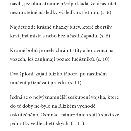
násilí, jež oboustranně předpokládá, že účastníci
nesou stejné následky výsledku střetnutí. (s. 6)
Najdete zde krásné ukázky bitev, které zbortily
krví jiná místa s nebo bez účasti Západu. (s. 6)
Kromě bohů je měly chránit štíty a bojovníci na
vozech, jež zaujímají pozice lučištníků. (s. 10)
Dva špioni, zajatí blízko tábora, po násilném
mučení přiznávají pravdu. (s. 11)
Jedná se o nejvýznamnější seskupení vojska, které
do té doby ne-bylo na Blízkém východě
uskutečněno. Osmnáct námezdních států staví své
jednotky vedle chetitských. (s. 11)