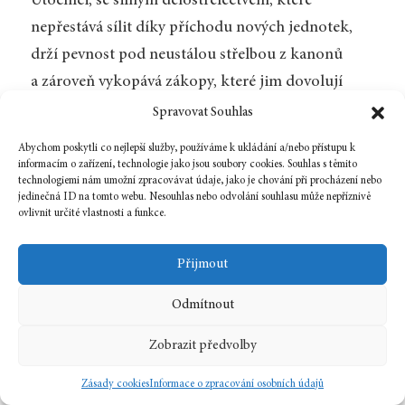
Útočníci, se silným dělostřelectvem, které
nepřestává sílit díky příchodu nových jednotek,
drží pevnost pod neustálou střelbou z kanonů
a zároveň vykopává zákopy, které jim dovolují
přibližovat se k Alamu krůček po krůčku. Brzy
Spravovat Souhlas
usazuje svoje jednotky již nedaleko opevněného
Abychom poskytli co nejlepší služby, používáme k ukládání a/nebo přístupu k
místa, v úkrytu ubikací, které Texasani neměli čas
informacím o zařízení, technologie jako jsou soubory cookies. Souhlas s těmito
technologiemi nám umožní zpracovávat údaje, jako je chování při procházení nebo
spálit. Travisovi muži dobře promyšlenou
jedinečná ID na tomto webu. Nesouhlas nebo odvolání souhlasu může nepříznivě
ovlivnit určité vlastnosti a funkce.
střelbou, aby se vyhnuli promrhání munice, se
snaží zabránit novému usazování a tedy
Přijmout
přibližování nepřítele. Jenže se jim daří pouhé
zbrždění nepřítele. (s. 175)
Odmítnout
Texasané, jejichž velitel slíbil zvítězit nebo zemřít,
Zobrazit předvolby
jsou zaplaveny náhlým přílivem Mexičanů. (s. 175)
Zásady cookies
Informace o zpracování osobních údajů