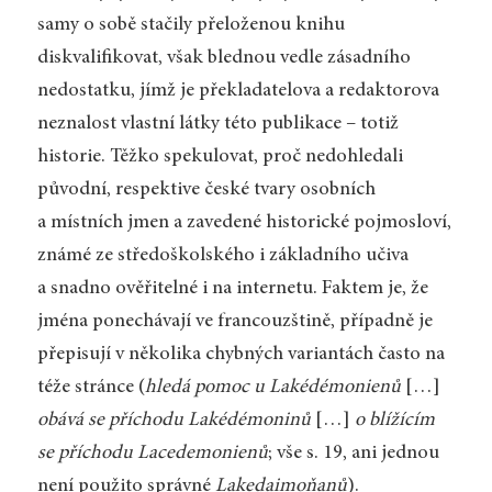
samy o sobě stačily přeloženou knihu
diskvalifikovat, však blednou vedle zásadního
nedostatku, jímž je překladatelova a redaktorova
neznalost vlastní látky této publikace – totiž
historie. Těžko spekulovat, proč nedohledali
původní, respektive české tvary osobních
a místních jmen a zavedené historické pojmosloví,
známé ze středoškolského i základního učiva
a snadno ověřitelné i na internetu. Faktem je, že
jména ponechávají ve francouzštině, případně je
přepisují v několika chybných variantách často na
téže stránce (
hledá pomoc u Lakédémonienů
[…]
obává se příchodu Lakédémoninů
[…]
o blížícím
se příchodu Lacedemonienů
; vše s. 19, ani jednou
není použito správné
Lakedaimoňanů
).