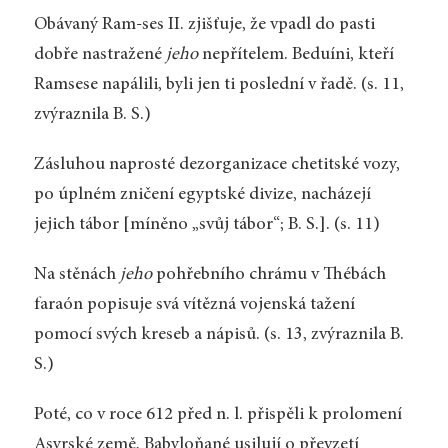
Obávaný Ram-ses II. zjišťuje, že vpadl do pasti
dobře nastražené
jeho
nepřítelem. Beduíni, kteří
Ramsese napálili, byli jen ti poslední v řadě. (s. 11,
zvýraznila B. S.)
Zásluhou naprosté dezorganizace chetitské vozy,
po úplném zničení egyptské divize, nacházejí
jejich tábor [míněno „svůj tábor“; B. S.]. (s. 11)
Na stěnách
jeho
pohřebního chrámu v Thébách
faraón popisuje svá vítězná vojenská tažení
pomocí svých kreseb a nápisů. (s. 13, zvýraznila B.
S.)
Poté, co v roce 612 před n. l. přispěli k prolomení
Asyrské země, Babyloňané usilují o převzetí