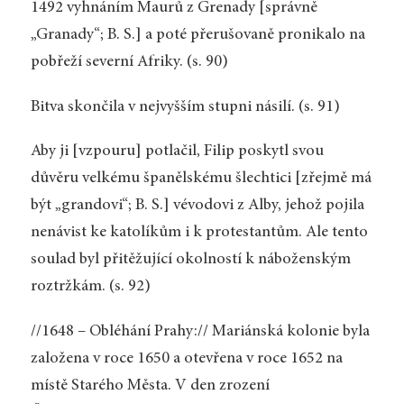
1492 vyhnáním Maurů z Grenady [správně
„Granady“; B. S.] a poté přerušovaně pronikalo na
pobřeží severní Afriky. (s. 90)
Bitva skončila v nejvyšším stupni násilí. (s. 91)
Aby ji [vzpouru] potlačil, Filip poskytl svou
důvěru velkému španělskému šlechtici [zřejmě má
být „grandovi“; B. S.] vévodovi z Alby, jehož pojila
nenávist ke katolíkům i k protestantům. Ale tento
soulad byl přitěžující okolností k náboženským
roztržkám. (s. 92)
//1648 – Obléhání Prahy:// Mariánská kolonie byla
založena v roce 1650 a otevřena v roce 1652 na
místě Starého Města. V den zrození