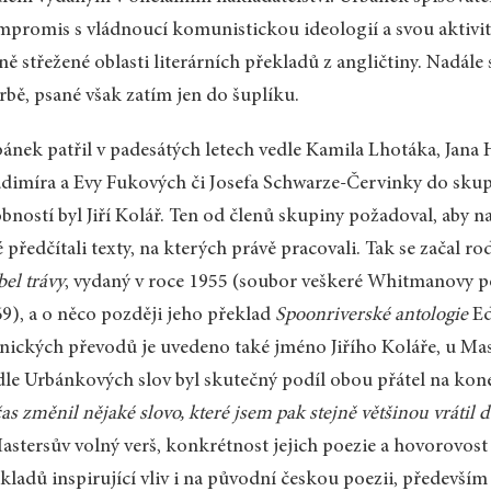
promis s vládnoucí komunistickou ideologií a svou aktivit
ě střežené oblasti literárních překladů z angličtiny. Nadál
rbě, psané však zatím jen do šuplíku.
ánek patřil v padesátých letech vedle Kamila Lhotáka, Jana 
dimíra a Evy Fukových či Josefa Schwarze-Červinky do skupin
bností byl Jiří Kolář. Ten od členů skupiny požadoval, aby 
é předčítali texty, na kterých právě pracovali. Tak se začal
bel trávy
, vydaný v roce 1955 (soubor veškeré Whitmanovy po
9), a o něco později jeho překlad
Spoonriverské antologie
Ed
nických převodů je uvedeno také jméno Jiřího Koláře, u Ma
le Urbánkových slov byl skutečný podíl obou přátel na ko
as změnil nějaké slovo, které jsem pak stejně většinou vrátil 
astersův volný verš, konkrétnost jejich poezie a hovorovos
kladů inspirující vliv i na původní českou poezii, především 