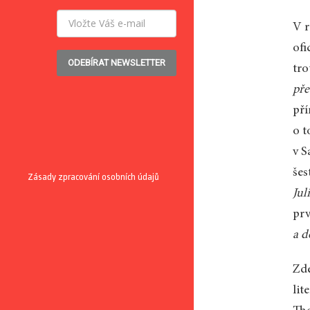
V r
ofi
ODEBÍRAT NEWSLETTER
tro
pře
pří
o t
v S
šes
Zásady zpracování osobních údajů
Jul
prv
a d
Zde
lit