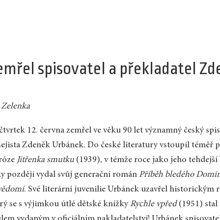
emřel spisovatel a překladatel Z
 Zelenka
čtvrtek 12. června zemřel ve věku 90 let významný český spiso
sejista Zdeněk Urbánek. Do české literatury vstoupil téměř
próze
Jitřenka smutku
(1939), v témže roce jako jeho tehdejší b
y později vydal svůj generační román
Příběh bledého Domi
vědomí
. Své literární juvenilie Urbánek uzavřel historick
rý se s výjimkou útlé dětské knížky
Rychle vpřed
(1951) stal
ulem vydaným v oficiálním nakladatelství! Urbánek spisovatel