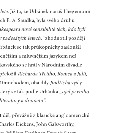
eta
. Již to, že Urbánek narušil hegemonii
ích E. A. Saudka, byla svého druhu
hakespeara nové senzibilitě těch, kdo byli
v padesátých letech,“
zhodnotil později
rbánek se tak průkopnicky zasloužil
ozenějším a mluvnějším jazykem než
kavského se hrál v Národním divadle
přeložil
Richarda Třetího
,
Romea a Julii
,
Mimochodem, oba díly
Jindřicha
vyšly
 který se tak podle Urbánka
„ujal prvního
iteratury a dramatu“
.
 děl, převážně z klasické angloamerické
 Charles Dickens, John Galsworthy,