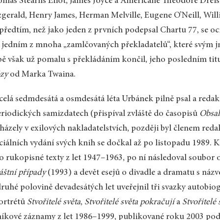
mas Stearns Eliot, James Joyce a Američané Theodore Dreise
zgerald, Henry James, Herman Melville, Eugene O’Neill, Wil
 předtím, než jako jeden z prvních podepsal Chartu 77, se ocit
 jedním z mnoha „zamlčovaných překladatelů“, které svým jm
ě však už pomalu s překládáním končil, jeho posledním tit
zy
od Marka Twaina.
celá sedmdesátá a osmdesátá léta Urbánek pilně psal a redak
eriodických samizdatech (přispíval zvláště do časopisů
Obsa
házely v exilových nakladatelstvích, později byl členem re
ciálních vydání svých knih se dočkal až po listopadu 1989. 
o rukopisné texty z let 1947–1963, po ní následoval soubor 
áštní případy
(1993) a devět esejů o divadle a dramatu s ná
ruhé polovině devadesátých let uveřejnil tři svazky autobi
ortrétů
Stvořitelé světa
,
Stvořitelé světa pokračují
a
Stvořitelé s
íkové záznamy z let 1986–1999, publikované roku 2003 p