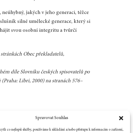
eúhybný, jakých v jeho generaci, těžce
ušník silné umělecké generace, který si
ájit svou osobní integritu a tvůrčí
 stránkách Obec překladatelů,
uhém díle Slovníku českých spisovatelů po
 (Praha: Libri, 2000) na stranách 576–
Zpět na číslo
Spravovat Souhlas
tli co nejlepší služby, používáme k ukládání a/nebo přístupu k informacím o zařízení,