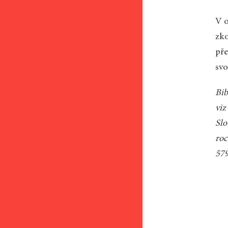
V o
zko
pře
svo
Bib
viz
Slo
roc
579