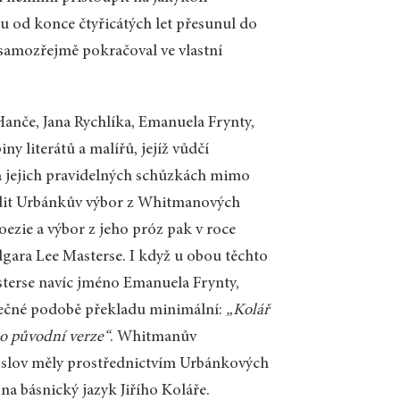
u od konce čtyřicátých let přesunul do
e samozřejmě pokračoval ve vlastní
Hanče, Jana Rychlíka, Emanuela Frynty,
y literátů a malířů, jejíž vůdčí
na jejich pravidelných schůzkách mimo
 rodit Urbánkův výbor z Whitmanových
ezie a výbor z jeho próz pak v roce
gara Lee Masterse. I když u obou těchto
sterse navíc jméno Emanuela Frynty,
nečné podobě překladu minimální:
„Kolář
do původní verze“
. Whitmanův
t slov měly prostřednictvím Urbánkových
na básnický jazyk Jiřího Koláře.