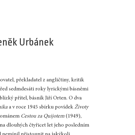
deněk Urbánek
vatel, překladatel z angličtiny, kritik
 před sedmdesáti roky lyrickými básněmi
lízký přítel, básník Jiří Orten. O dva
nika
a v roce 1945 sbírku povídek
Životy
ým románem
Cestou za Quijotem
(1949),
 na dlouhých čtyřicet let jeho posledním
 nemínil přistoupit na jakýkoli