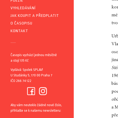
POEZIE
kom
VYHLEDÁVÁNÍ
mén
JAK KOUPIT A PŘEDPLATIT
tvo
O ČASOPISU
KONTAKT
Urb
Vla
oso
Časopis vychází jednou měsíčně
jin
a stojí 135 Kč
Sté
Vydává: Spolek SPLAV!
U Studánky 5, 170 00 Praha 7
196
IČO 266 74 122
bás
pod
obč
Aby vám neuteklo žádné nové číslo,
a M
přihlašte se k našemu newsletteru:
pře