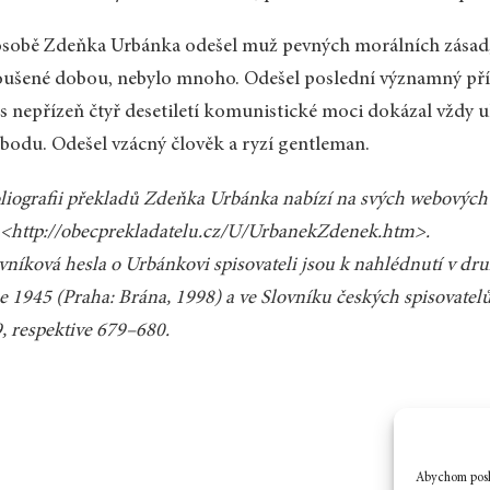
sobě Zdeňka Urbánka odešel muž pevných morálních zásad, n
ušené dobou, nebylo mnoho. Odešel poslední významný přísl
s nepřízeň čtyř desetiletí komunistické moci dokázal vždy uh
bodu. Odešel vzácný člověk a ryzí gentleman.
liografii překladů Zdeňka Urbánka nabízí na svých webových
 <http://obecprekladatelu.cz/U/UrbanekZdenek.htm>.
vníková hesla o Urbánkovi spisovateli jsou k nahlédnutí v dr
e 1945 (Praha: Brána, 1998) a ve Slovníku českých spisovatelů
, respektive 679–680.
Abychom posky