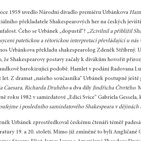
oce 1959 uvedlo Národní divadlo premiéru Urbánkova
Haml
ciálního překladatele Shakespearových her na českých jevišt
ufalost. Čeho se Urbánek „dopustil“?
„Zcivilnil a přiblížil S
syceni patetickou a rétorickou interpretací převládající u nás 
nos Urbánkova překladu shakespearolog Zdeněk Stříbrný. U
o, že Shakespearovy postavy začaly k divákům hovořit přir
audkově barokizující podobě. Hamlet v podání Radovana Lu
t let. Z dramat „našeho současníka“ Urbánek postupně ještě 
ia Caesara
,
Richarda Druhého
a dva díly
Jindřicha Čtvrtého
. 
ně roku 1982 v samizdatové „Edici Svíce“ Gabriela Gessela,
oufejme i posledního samizdatového Shakespeara v dějinách l
něk Urbánek zprostředkoval českému čtenáři téměř padesát
eratury 19. a 20. století. Mimo již zmíněné to byli Angličané