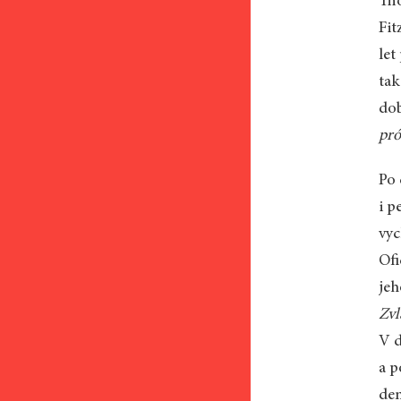
Tho
Fit
let
tak
dob
pró
Po 
i p
vyc
Ofi
jeh
Zvl
V d
a p
den