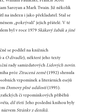
r, William Faulkner, Francis Scott
liam Saroyan a Mark Twain. Již několik
l na indexu i jako překladatel. Stal se
énem „pokrývali“ jejich přátelé. V té
ulem byl v roce 1979
Skákavý žabák a jiné
čně se podílel na knižních
h
a
O divadle
), některé jeho texty
dakční rady samizdatových
Lidových novin
.
Kniha próz
Ztracená země
(1992) shrnula
osobních vzpomínek a literárních esejů
zvem
Domovy plné událostí
(1995).
ografických či vzpomínkových příběhů
věta, díl třetí
. Jeho poslední knihou byly
od názvem
Stránky z deníků
.