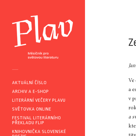
Z
Jan
Ve 
AKTUÁLNÍ ČÍSLO
a e
ARCHIV A E-SHOP
v 
LITERÁRNÍ VEČERY PLAVU
rok
SVĚTOVKA ONLINE
a s
FESTIVAL LITERÁRNÍHO
PŘEKLADU FLIP
kte
KNIHOVNIČKA SLOVENSKÉ
tit