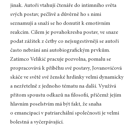
jinak. Autoři vtahují čtenáře do intimního světa
svých postav, pečlivě a důvěrně ho s nimi
seznamují a snaží se ho donutit k emotivním
reakcím. Cílem je povahokresba postav, ve snaze
podat zážitek z četby co nejsugestivněji se autoři
často nebrání ani autobiografickým prvkům.
Zatímco Velikić pracuje pozvolna, pomalu se
propracovává k příběhu své postavy, Jovanovićová
skáče ve světě své ženské hrdinky velmi dynamicky
a nezřetelně z jednoho tématu na další. Využívá
přitom spoustu odkazů na filosofii, přičemž jejím
hlavním poselstvím má být fakt, že snaha
o emancipaci v patriarchální společnosti je velmi
bolestná a vyčerpávající.