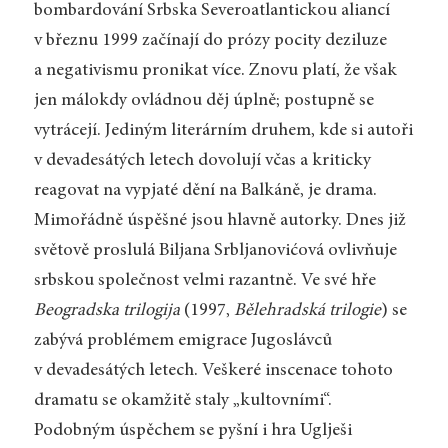
bombardování Srbska Severoatlantickou aliancí
v březnu 1999 začínají do prózy pocity deziluze
a negativismu pronikat více. Znovu platí, že však
jen málokdy ovládnou děj úplně; postupně se
vytrácejí. Jediným literárním druhem, kde si autoři
v devadesátých letech dovolují včas a kriticky
reagovat na vypjaté dění na Balkáně, je drama.
Mimořádně úspěšné jsou hlavně autorky. Dnes již
světově proslulá Biljana Srbljanovićová ovlivňuje
srbskou společnost velmi razantně. Ve své hře
Beogradska trilogija
(1997,
Bělehradská trilogie
) se
zabývá problémem emigrace Jugoslávců
v devadesátých letech. Veškeré inscenace tohoto
dramatu se okamžitě staly „kultovními“.
Podobným úspěchem se pyšní i hra Uglješi