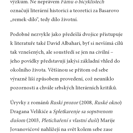
výzkum. Ne neprávem
Fámu o bicyklistech
označují literární historici a teoretici za Basarovo
„remek-dílo“, tedy dílo životní.
Podobně nezvykle jako předešlá dvojice přistupuje
k literatuře také David Albahari, byť si nevšímá cílů
tak vznešených, ale soustředí se jen na civilní –
jeho povídky představují jakýsi základní vhled do
okolního života. Většinou se přitom od sebe
výrazně liší způsobem provedení, což neuniklo
pozornosti a chvále srbských literárních kritiků.
Úryvky z románů
Ruski prozor
(2008,
Ruské okno
)
Dragana Velikiće a
Spletkarenje sa sopstvenom
dušom
(2003,
Pletichaření s vlastní duší
) Marije
Jovanovićové nahlížejí na svět kolem sebe zase