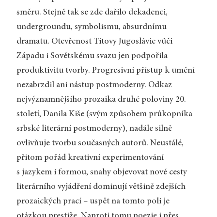
směru. Stejně tak se zde dařilo dekadenci,
undergroundu, symbolismu, absurdnímu
dramatu. Otevřenost Titovy Jugoslávie vůči
Západu i Sovětskému svazu jen podpořila
produktivitu tvorby. Progresivní přístup k umění
nezabrzdil ani nástup postmoderny. Odkaz
nejvýznamnějšího prozaika druhé poloviny 20.
století, Danila Kiše (svým způsobem průkopníka
srbské literární postmoderny), nadále silně
ovlivňuje tvorbu současných autorů. Neustálé,
přitom pořád kreativní experimentování
s jazykem i formou, snahy objevovat nové cesty
literárního vyjádření dominují většině zdejších
prozaických prací – uspět na tomto poli je
otázkou prestiže. Naproti tomu poezie i přes