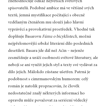
znehodnocuje odkaz největších světových
spisovatelů. Podobné ambice má ve většině svých
textů, jemná mystifikace počítající s obecně
vzdělaným čtenářem mu slouží jako hlavní
vyprávěcí a provokativní prostředek. Vhodně tak
doplňuje Basarovu
Fámu o bicyklistech
, možná
nejpřelomovější srbské literární dílo posledních
desetiletí. Basara jde dál než Aćin – nejenže
zesměšňuje a uráží osobnosti světové literatury, ale
nebojí se ani využít jejich styl a texty své vydávat za
dílo jejich. Málokdo zůstane ušetřen. Patrná je
podobnost s cimrmanovským humorem: celý
román je natolik propracován, že člověk
nedostatečně znalý některých informací ho
opravdu může považovat za seriózní vědecký