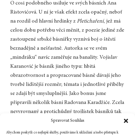
O cosi podobného usiluje ve svých básních Ana
Ristovićová. U ní je však efekt zcela opačný, neboť
na rozdíl od hlavní hrdinky z
Pletichaření
, jež má
celou dobu potřebu věci měnit, z poezie jediné zde
zastoupené srbské básnířky vyznívá boj o štěstí
beznadějně a nešťastně. Autorka se ve svém
„mindráku“ navíc zaměřuje na banality. Vojislav
Karanović je básník jiného typu: hbitá
obrazotvornost a propracované básně dávají jeho
tvorbě lidštější rozměr; témata i jednotlivé příběhy
se zdají být smysluplnější. Jako bonus jsme
připravili několik básní Radovana Karadžiće. Zcela
nevyrovnaný a protichůdný trojlístek básníků tak
skvěle dokládá rozporuplnost současné srbské
Spravovat Souhlas
poezie.
Abychom poskytli co nejlepší služby, používáme k ukládání a/nebo přístupu k