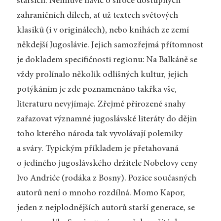
starších. Nemluvě navíc o široce dostupných
zahraničních dílech, ať už textech světových
klasiků (i v originálech), nebo knihách ze zemí
někdejší Jugoslávie. Jejich samozřejmá přítomnost
je dokladem specifičnosti regionu: Na Balkáně se
vždy prolínalo několik odlišných kultur, jejich
potýkáním je zde poznamenáno takřka vše,
literaturu nevyjímaje. Zřejmě přirozené snahy
zařazovat významné jugoslávské literáty do dějin
toho kterého národa tak vyvolávají polemiky
a sváry. Typickým příkladem je přetahovaná
o jediného jugoslávského držitele Nobelovy ceny
Ivo Andriće (rodáka z Bosny). Pozice současných
autorů není o mnoho rozdílná. Momo Kapor,
jeden z nejplodnějších autorů starší generace, se