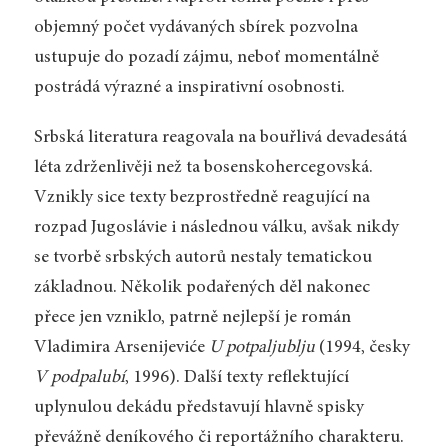
objemný počet vydávaných sbírek pozvolna
ustupuje do pozadí zájmu, neboť momentálně
postrádá výrazné a inspirativní osobnosti.
Srbská literatura reagovala na bouřlivá devadesátá
léta zdrženlivěji než ta bosenskohercegovská.
Vznikly sice texty bezprostředně reagující na
rozpad Jugoslávie i následnou válku, avšak nikdy
se tvorbě srbských autorů nestaly tematickou
základnou. Několik podařených děl nakonec
přece jen vzniklo, patrně nejlepší je román
Vladimira Arsenijeviće
U potpaljublju
(1994, česky
V podpalubí
, 1996). Další texty reflektující
uplynulou dekádu představují hlavně spisky
převážně deníkového či reportážního charakteru.