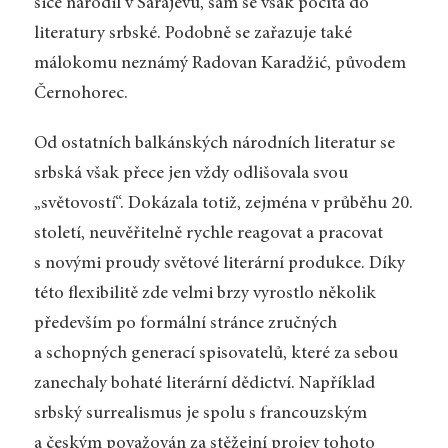
sice narodil v Sarajevu, sám se však počítá do
literatury srbské. Podobně se zařazuje také
málokomu neznámý Radovan Karadžić, původem
Černohorec.
Od ostatních balkánských národních literatur se
srbská však přece jen vždy odlišovala svou
„světovostí“. Dokázala totiž, zejména v průběhu 20.
století, neuvěřitelně rychle reagovat a pracovat
s novými proudy světové literární produkce. Díky
této flexibilitě zde velmi brzy vyrostlo několik
především po formální stránce zručných
a schopných generací spisovatelů, které za sebou
zanechaly bohaté literární dědictví. Například
srbský surrealismus je spolu s francouzským
a českým považován za stěžejní projev tohoto