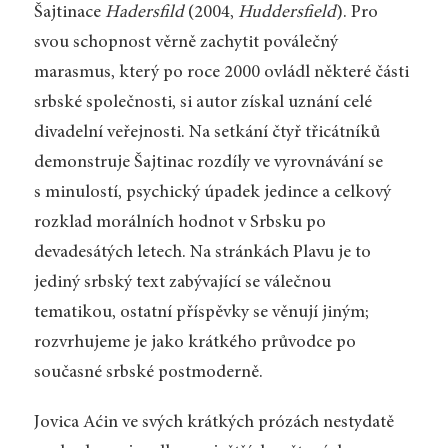
Šajtinace
Hadersfild
(2004,
Huddersfield
). Pro
svou schopnost věrně zachytit poválečný
marasmus, který po roce 2000 ovládl některé části
srbské společnosti, si autor získal uznání celé
divadelní veřejnosti. Na setkání čtyř třicátníků
demonstruje Šajtinac rozdíly ve vyrovnávání se
s minulostí, psychický úpadek jedince a celkový
rozklad morálních hodnot v Srbsku po
devadesátých letech. Na stránkách Plavu je to
jediný srbský text zabývající se válečnou
tematikou, ostatní příspěvky se věnují jiným;
rozvrhujeme je jako krátkého průvodce po
současné srbské postmoderně.
Jovica Aćin ve svých krátkých prózách nestydatě