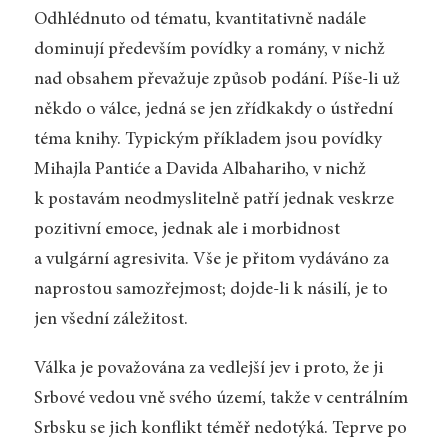
Odhlédnuto od tématu, kvantitativně nadále
dominují především povídky a romány, v nichž
nad obsahem převažuje způsob podání. Píše-li už
někdo o válce, jedná se jen zřídkakdy o ústřední
téma knihy. Typickým příkladem jsou povídky
Mihajla Pantiće a Davida Albahariho, v nichž
k postavám neodmyslitelně patří jednak veskrze
pozitivní emoce, jednak ale i morbidnost
a vulgární agresivita. Vše je přitom vydáváno za
naprostou samozřejmost; dojde-li k násilí, je to
jen všední záležitost.
Válka je považována za vedlejší jev i proto, že ji
Srbové vedou vně svého území, takže v centrálním
Srbsku se jich konflikt téměř nedotýká. Teprve po