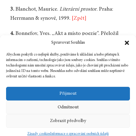
3.
Blanchot, Maurice.
Literární prostor
. Praha:
Herrmann & synové, 1999.
[Zpět]
4.
Bonnefoy, Yves. „Akt a místo poezie“. Přeložil
Václav Jamek.
Eseje
. Zblov: Opus. Přeložili Václav
Spravovat Souhlas
Jamek a Jiří Pelán. 43.
[Zpět]
Abychom poskytli co nejlepší služby, používáme k ukládání a/nebo přístupu k
informacím o zařízení, technologie jako jsou soubory cookies. Souhlas s těmito
technologiemi nám umožní zpracovávat údaje, jako je chování při procházení nebo
jedinečná ID na tomto webu. Nesouhlas nebo odvolání souhlasu může nepříznivě
ovlivnit určité vlastnosti a funkce.
Zpět na číslo
Přijmout
Odmítnout
1 května, 2010
In
Recenze
Zobrazit předvolby
2010
5
Zásady cookies
Informace o zpracování osobních údajů