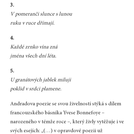
3.
V pomeranči slunce s lunou
ruku v ruce dřímají.
4.
Každé zrnko vína zná
jména všech dní léta.
5.
U granátových jablek miluji
poklid v srdci plamene.
Andradova poezie se svou živelností stýká s dílem
francouzského básníka Yvese Bonnefoye –
narozeného v témže roce –, který živly vytěžuje i ve
svých esejích: „(…) v opravdové poezii už