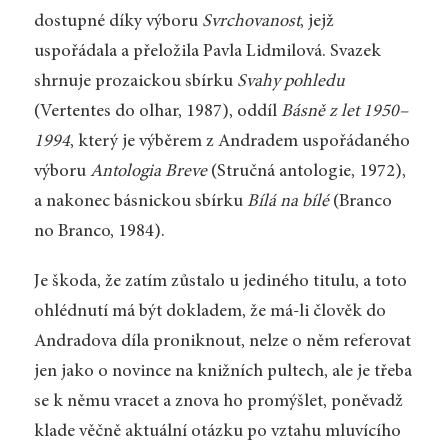
dostupné díky výboru
Svrchovanost
, jejž
uspořádala a přeložila Pavla Lidmilová. Svazek
shrnuje prozaickou sbírku
Svahy pohledu
(Vertentes do olhar, 1987), oddíl
Básně z let 1950–
1994
, který je výběrem z Andradem uspořádaného
výboru
Antologia Breve
(Stručná antologie, 1972),
a nakonec básnickou sbírku
Bílá na bílé
(Branco
no Branco, 1984).
Je škoda, že zatím zůstalo u jediného titulu, a toto
ohlédnutí má být dokladem, že má-li člověk do
Andradova díla proniknout, nelze o něm referovat
jen jako o novince na knižních pultech, ale je třeba
se k němu vracet a znova ho promýšlet, poněvadž
klade věčně aktuální otázku po vztahu mluvícího