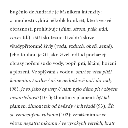
Eugénio de Andrade je básníkem intenzity:
z mnohosti vybírá několik konkrét, která ve své
obraznosti prohlubuje (
dům
,
strom
,
pták
,
kůň
,
ruce
atd.) a šíři skutečnosti zabírá skrze
všudypřítomné živly (
voda
,
vzduch
,
oheň
,
země
).
Jeho touhou je žít jako živel, odtud pocházejí
obrazy noření se do vody, popř. pití, létání, hoření
a plození. Ve splývání s vodou:
smrt se však plíží
kamením, / srdce / už se nedočkavě noří do vody
(98),
je to, jako by ústy // nám bylo dáno pít / zbytek
nesmrtelnosti
(101); žhnutím v plameni:
být tak
plamen, žhnout tak od hvězdy / k hvězdě
(93),
Žít
se vznícenýma rukama
(102); vznášením se ve
větru:
nepatřit nikomu / ve vysokých větvích, bratr