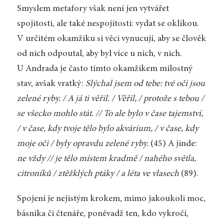
Smyslem metafory však není jen vytvářet
spojitosti, ale také nespojitosti: vydat se oklikou.
V určitém okamžiku si věci vynucují, aby se člověk
od nich odpoutal, aby byl více u nich, v nich.
U Andrada je často tímto okamžikem milostný
stav, avšak vratký:
Slýchal jsem od tebe: tvé oči jsou
zelené ryby. / A já ti věřil. / Věřil, / protože s tebou /
se všecko mohlo stát. // To ale bylo v čase tajemství,
/ v čase, kdy tvoje tělo bylo akvárium, / v čase, kdy
moje oči / byly opravdu zelené ryby.
(45) A jinde:
ne vždy // je tělo místem kradmě / nahého světla,
citroníků / ztěžklých ptáky / a léta ve vlasech
(89).
Spojení je nejistým krokem, mimo jakoukoli moc,
básníka či čtenáře, poněvadž ten, kdo vykročí,