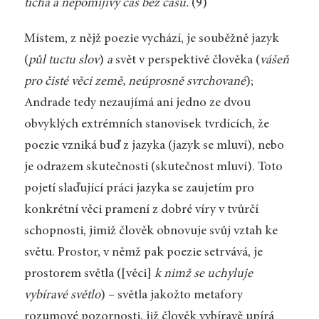
ticha a nepomíjivý čas bez času.
(9)
Místem, z nějž poezie vychází, je souběžně jazyk
(
půl tuctu slov
)
a
svět v perspektivě člověka (
vášeň
pro čisté věci země, neúprosně svrchované
);
Andrade tedy nezaujímá ani jedno ze dvou
obvyklých extrémních stanovisek tvrdících, že
poezie vzniká buď z jazyka (jazyk se mluví), nebo
je odrazem skutečnosti (skutečnost mluví). Toto
pojetí slaďující práci jazyka se zaujetím pro
konkrétní věci pramení z dobré víry v tvůrčí
schopnosti, jimiž člověk obnovuje svůj vztah ke
světu. Prostor, v němž pak poezie setrvává, je
prostorem světla ([věci]
k nimž se uchyluje
vybíravé světlo
) – světla jakožto metafory
rozumové pozornosti, již člověk vybíravě upírá