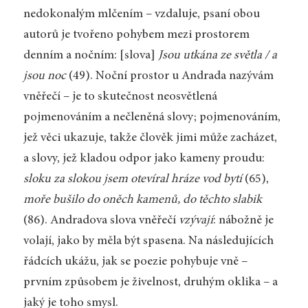
nedokonalým mlčením – vzdaluje, psaní obou
autorů je tvořeno pohybem mezi prostorem
denním a nočním: [slova]
Jsou utkána ze světla / a
jsou noc
(49). Noční prostor u Andrada nazývám
vněřečí – je to skutečnost neosvětlená
pojmenováním a nečleněná slovy; pojmenováním,
jež věci ukazuje, takže člověk jimi může zacházet,
a slovy, jež kladou odpor jako kameny proudu:
sloku za slokou jsem otevíral hráze vod bytí
(65),
moře bušilo do oněch kamenů, do těchto slabik
(86). Andradova slova vněřečí
vzývají
: nábožně je
volají, jako by měla být spasena. Na následujících
řádcích ukážu, jak se poezie pohybuje vně –
prvním způsobem je živelnost, druhým oklika – a
jaký je toho smysl.