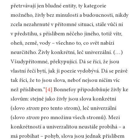
přetrvávají jen bludné entity, ty kategorie
možného, živly bez minulosti a budoucnosti, nikdy
zcela nezahrnuté v přítomné situaci, stále vůči ní
v předstihu, s příslibem něčeho jiného, totiž vítr,
oheň, země, vody – všechno to, co svět nabízí
neurčitého. Živly konkrétní, leč univerzální. (…)
Všudypřítomné, překypující. Dá se říci, že jsou
vlastní řečí bytí, jak ji poezie vydobývá. Dá se právě
tak říci, že to jsou slova, neboť nejsou ničím víc
než příslibem.“
[4]
Bonnefoy připodobňuje živly ke
slovům: stejně jako živly jsou slova konkrétní
(slovo
strom
pro tento strom), leč univerzální
(slovo
strom
pro množinu všech stromů). Mezi
konkrétností a univerzalitou neustále probíhá – a
má probíhat – pohyb, slova jsou jednak příslibem