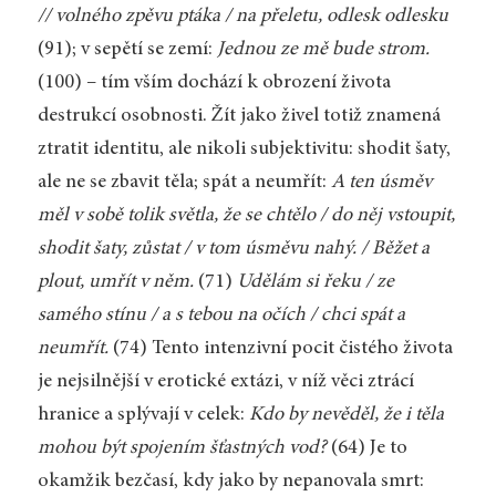
// volného zpěvu ptáka / na přeletu, odlesk odlesku
(91); v sepětí se zemí:
Jednou ze mě bude strom.
(100) – tím vším dochází k obrození života
destrukcí osobnosti. Žít jako živel totiž znamená
ztratit identitu, ale nikoli subjektivitu: shodit šaty,
ale ne se zbavit těla; spát a neumřít:
A ten úsměv
měl v sobě tolik světla, že se chtělo / do něj vstoupit,
shodit šaty, zůstat / v tom úsměvu nahý. / Běžet a
plout, umřít v něm.
(71)
Udělám si řeku / ze
samého stínu / a s tebou na očích / chci spát a
neumřít.
(74) Tento intenzivní pocit čistého života
je nejsilnější v erotické extázi, v níž věci ztrácí
hranice a splývají v celek:
Kdo by nevěděl, že i těla
mohou být spojením šťastných vod?
(64) Je to
okamžik bezčasí, kdy jako by nepanovala smrt: