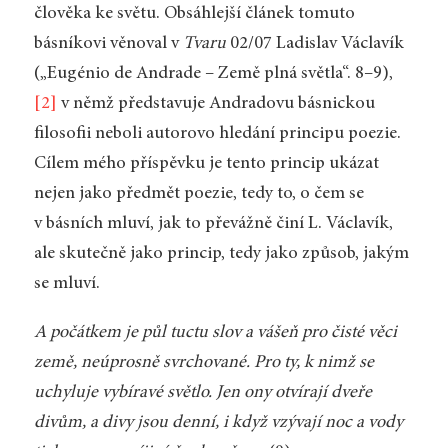
člověka ke světu. Obsáhlejší článek tomuto
básníkovi věnoval v
Tvaru
02/07 Ladislav Václavík
(„Eugénio de Andrade – Země plná světla“. 8–9),
[2]
v němž představuje Andradovu básnickou
filosofii neboli autorovo hledání principu poezie.
Cílem mého příspěvku je tento princip ukázat
nejen jako předmět poezie, tedy to, o čem se
v básních mluví, jak to převážně činí L. Václavík,
ale skutečně jako princip, tedy jako způsob, jakým
se mluví.
A počátkem je půl tuctu slov a vášeň pro čisté věci
země, neúprosně svrchované. Pro ty, k nimž se
uchyluje vybíravé světlo. Jen ony otvírají dveře
divům, a divy jsou denní, i když vzývají noc a vody