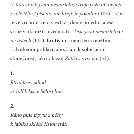
V tuto chvíli jsem nesmrtelný: tvoje paže mi ovíjejí
/ celé tělo: / písčiny mě hřejí: je poledne
(105) – vše
je ve vrcholu: tělo v extázi, den v poledni, a vše
strne v okamžiku věčnosti –
Ústa jsou nesmrtelná /
na ústech
(111). Erotismus není jen vzepětím
k druhému pohlaví, ale sklání k sobě celou
skutečnost, jako v básni
Zátiší s ovocem
(53):
1.
Jitřní krev jahod
si volí k lásce bělost lnu.
2.
Ráno plné třpytu a něhy
k jablku sklání čistou tvář.