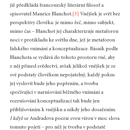
již předkládá francouzský literární filosof a
spisovatel Maurice Blanchot.
[3]
Vnějšek je svět bez
perspektivy člověka: je mimo řeč, mimo subjekt,
mimo čas – Blanchot jej charakterizuje metaforou
noci v protikladu ke světlu dne, jež je metaforou
lidského vnímání a konceptualizace. Básník podle
Blanchota se vydává do tohoto prostoru vně, aby
z něj přinesl svědectví, avšak jelikož vnějšek je ze
své podstaty člověkem nepojatelný, každý pokus
jej vyslovit bude jeho popřením, a tvorba
spočívající v narušování běžného vnímání a
rozrušování konceptualizací tak bude jen
přibližováním k vnějšku a nikdy jeho dosažením.
I když
se Andradova poezie svou vírou v moc slova
tomuto pojetí – pro něž je tvorba v podstatě