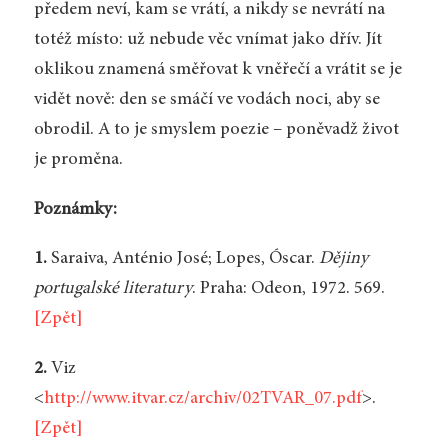
předem neví, kam se vrátí, a nikdy se nevrátí na
totéž místo: už nebude věc vnímat jako dřív. Jít
oklikou znamená směřovat k vněřečí a vrátit se je
vidět nově: den se smáčí ve vodách noci, aby se
obrodil. A to je smyslem poezie – poněvadž život
je proměna.
Poznámky:
1.
Saraiva, Anténio José; Lopes, Óscar.
Dějiny
portugalské literatury
. Praha: Odeon, 1972. 569.
[Zpět]
2.
Viz
<
http://www.itvar.cz/archiv/02TVAR_07.pdf
>.
[Zpět]