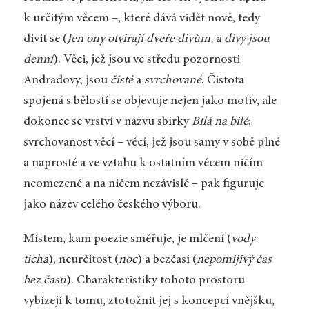
k určitým věcem –, které dává vidět nově, tedy
divit se (
Jen ony otvírají dveře divům, a divy jsou
denní
). Věci, jež jsou ve středu pozornosti
Andradovy, jsou
čisté
a
svrchované
. Čistota
spojená s bělostí se objevuje nejen jako motiv, ale
dokonce se vrství v názvu sbírky
Bílá na bílé
;
svrchovanost věcí – věcí, jež jsou samy v sobě plné
a naprosté a ve vztahu k ostatním věcem ničím
neomezené a na ničem nezávislé – pak figuruje
jako název celého českého výboru.
Místem, kam poezie směřuje, je mlčení (
vody
ticha
), neurčitost (
noc
) a bezčasí (
nepomíjivý čas
bez času
). Charakteristiky tohoto prostoru
vybízejí k tomu, ztotožnit jej s koncepcí vnějšku,