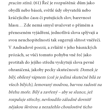
pracím stínů.
(61) Řeč je rozpuštěná: dům jako
obydlí nebo báseň, světlé údy obyvatelů nebo
kráčejícího času či putujících slov, barevnost
hlasu… Zde nemá smysl uvažovat o přímém a
přeneseném vyjádření, jednotlivá slova splývají a
svou neuchopitelností tak sugerují slitost vněřečí.
V Andradově poezii, a zvláště v jeho básnických
prózách, se vůči tomuto pohybu vně řeč jako
protitah do jejího středu vyskytují slova pevně
ohraničená, jakoby pecky skutečnosti:
Domek je
bílý, obílený vápnem (což je jediná skutečně bílá ze
všech bílých), lemovaný modrou, barvou radosti na
břehu moře. Bílý a zavřený – aby se slunce, jež
rozpaluje střechy, nevloudilo záludně dovnitř
nějakou škvírou a nezažehlo choulostivé ticho