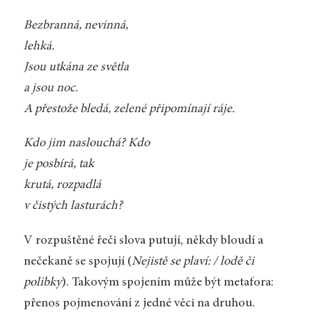
Bezbranná, nevinná,
lehká.
Jsou utkána ze světla
a jsou noc.
A přestože bledá, zelené připomínají ráje.
Kdo jim naslouchá? Kdo
je posbírá, tak
krutá, rozpadlá
v čistých lasturách?
V rozpuštěné řeči slova putují, někdy bloudí a
nečekaně se spojují (
Nejistě se plaví: / lodě či
polibky
). Takovým spojením může být metafora:
přenos pojmenování z jedné věci na druhou.