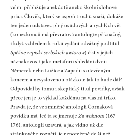
velmi přibližuje anekdotě anebo školní slohové
práci. Člověk, který se aspoň trochu snaží, dokáže
ten jeden odstavec plný osudových a rychlých vět
(koneckonců má převratová antologie příznačný,
i když vzhledem k roku vydání odvážný podtitul
Spěšne zapiski serbskich awtorow
) číst v jejich
náznakovosti jako metaforu shledání dvou
Němecek nebo Lužice a Západu s otevřeným
koncem a nevyslovenou otázkou: Jak to bude dál?
Odpovídal by tomu i skeptický titul povídky, avšak
přece jen je to výklad každému na vlastní triko.
Pravda je, že ve zmíněné antologii Čornaková
povídku má, leč ta se jmenuje
Za woknom
(167–
176), antologii uzavírá, a jak vidno už dle
stránkového rozpětí, je nepoměrně delší než