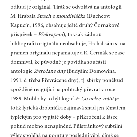
odkud je originál. Tiráž se odvolává na antologii
M. Hrabala
Strach o moudivláčka
(Duchcov:
Kapucín, 1996; obsahuje ještě druhý Čornakové
příspěvek –
Překvapení
), ta však žádnou
bibliografii originálu neobsahuje, Hrabal sám si na
pramen originálu nepamatuje a R. Čermák se zase
domníval, že původně je povídka součástí
antologie
Zwróćane dny
(Budyšin: Domowina,
1991; č. třeba Převrácené dny), tj. sbírky poněkud
zpožděně reagující na politický převrat v roce
1989. Mohlo by to být logické:
Co nelze vrátit
je
totiž lyrická drobnička zajímavá snad jen tématem,
typickým pro vypjaté doby – přikročení k lásce,
pokud možno nenaplněné. Půlstránkový subtilní
výlev spoléhá na pointu v poslední větě, čímž se