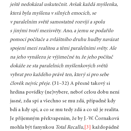
ještě nedokázal uskutečnit. Avšak každá myšlenka,
která byla myšlena v silných emocích, se
v paralelním světě samostatně rozvíjí a spolu
s jinými tvoří mezisvěty. Ano, a jemu se podařilo
pomocí počítače a zvláštního druhu hudby navázat
spojení mezi realitou a těmi paralelními světy. Ale
na jeho vynálezu je výjimečné to, že jeho počítač
dokáže ze sta paralelních myšlenkových světů
vybrat pro každého právě ten, který si pro sebe
člověk nejvíc přeje
. (31–32) A přesně takový si
hrdina povídky (ne)vybere, neboť celou dobu není
jasné, zda spí a všechno se mu zdá, případně kdy
bdí a kdy spí, a co se mu tedy zdá a co už je realita.
Je příjemným překvapením, že by J.-W. Čornaková
mohla být fanynkou
Total Recallu
,
[3]
každopádně