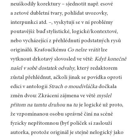
neuškodily korektury – sjednotit např. esové
a zetové dubletní tvary, pohlídat uvozovky,
interpunkci atd. –, vyskytují se v ní problémy
poutavější: buď stylistické, logické/kontextové,
nebo vycházející z přehlédnutí podstatných rysů
originálů. Kraťoučkému
Co nelze vrátit
lze
vytknout drkotavý slovosled ve větě:
Když konečně
našel v sobě dostatek odvahy
, který redaktorem
zůstal přehlédnut, ačkoli jinak se povídka oproti
edici v antologii
Strach o moudivláčka
dočkala
změn dvou: Zkrácení zájmena ve větě
myslel
přitom na tamtu druhou
na
tu
je logické už proto,
že vzpomínanou osobu správně činí na scéně
fyzicky nepřítomnou (byť políček si zaslouží
autorka, protože originál je stejně nelogický jako