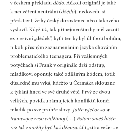
v českém překladu
dědo
. Ačkoli originál je také
k neuvěření neutrální (
dźědo
), nedovedu si
představit, že by český dorostenec něco takového
vyslovil. Když už, tak přinejmenším by měl zaznít
expresivní „dědek“, byť i ten by byl úlitbou bohům,
nikoli přesným zaznamenáním jazyka chováním
problematického teenagera. Při vzájemných
potyčkách si Frank v originále drží odstup,
mladíkovi oponuje také odlišným kódem, totiž
důsledně mu vyká, kdežto u Čermáka sklouzne
k tykání hned ve své druhé větě. Prvý ze dvou
velkých, povídku rámujících konfliktů končí
mladík po své prohře slovy:
jutře wječor so w
tramwajce zaso widźimoj
(…)
Potom směš hišće
raz tak zmužity być kaž dźensa
. čili „zítra večer se