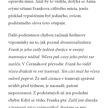
opravdu musí. Aniž by to věděla, dotýká se Anna
svými větami Frankova citlivého místa, jenže
překlad vypuštěním byť jediného, ovšem
podstatného slova toto otupuje.
Další podstatnou chybou začínají hrdinovy
vzpomínky na to, jak poznal
dreamrealizátora
:
Frank je jeho zašły tydźeń dwójce w swojej
tramwajce widźał. Wčera pak cuzy jeho prěni raz
narěča
. V Čermákově převodu:
Frank ho viděl
včera dvakrát ve své tramvaji. Ten cizí muž ho včera
oslovil poprvé
. Že měl cizince v tramvaji správně
uvidět před týdnem, je nasnadě; patrně
nepozornost. Z podstatných už jen poslední
chybu: Když se vědec Franka ptá:
Zažil jste dneska
v tramvaji něco zajímavého?
, dostane se mu