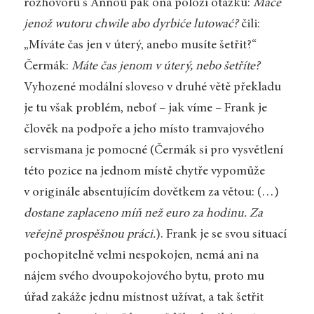
rozhovoru s Annou pak ona položí otázku:
Maće
jenož wutoru chwile abo dyrbiće lutować?
čili:
„Míváte čas jen v úterý, anebo musíte šetřit?“
Čermák:
Máte čas jenom v úterý, nebo šetříte?
Vyhozené modální sloveso v druhé větě překladu
je tu však problém, neboť – jak víme – Frank je
člověk na podpoře a jeho místo tramvajového
servismana je pomocné (Čermák si pro vysvětlení
této pozice na jednom místě chytře vypomůže
v originále absentujícím dovětkem za větou: (…)
dostane zaplaceno míň než euro za hodinu. Za
veřejně prospěšnou práci.
). Frank je se svou situací
pochopitelně velmi nespokojen, nemá ani na
nájem svého dvoupokojového bytu, proto mu
úřad zakáže jednu místnost užívat, a tak šetřit