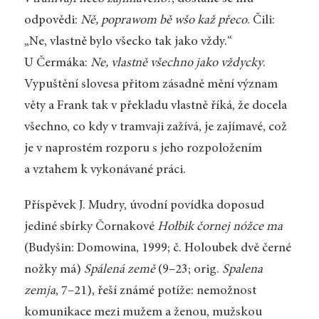
odpovědi:
Ně, poprawom bě wšo kaž přeco
. Čili:
„Ne, vlastně bylo všecko tak jako vždy.“
U Čermáka:
Ne, vlastně všechno jako vždycky
.
Vypuštění slovesa přitom zásadně mění význam
věty a Frank tak v překladu vlastně říká, že docela
všechno, co kdy v tramvaji zažívá, je zajímavé, což
je v naprostém rozporu s jeho rozpoložením
a vztahem k vykonávané práci.
Příspěvek J. Mudry, úvodní povídka doposud
jediné sbírky Čornakové
Hołbik čornej nóžce ma
(Budyšin: Domowina, 1999; č. Holoubek dvě černé
nožky má)
Spálená země
(9–23; orig.
Spalena
zemja
, 7–21), řeší známé potíže: nemožnost
komunikace mezi mužem a ženou, mužskou