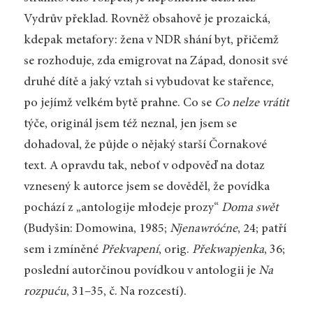
Vydrův překlad. Rovněž obsahově je prozaická,
kdepak metafory: žena v NDR shání byt, přičemž
se rozhoduje, zda emigrovat na Západ, donosit své
druhé dítě a jaký vztah si vybudovat ke stařence,
po jejímž velkém bytě prahne. Co se
Co nelze vrátit
týče, originál jsem též neznal, jen jsem se
dohadoval, že půjde o nějaký starší Čornakové
text. A opravdu tak, neboť v odpověď na dotaz
vznesený k autorce jsem se dověděl, že povídka
pochází z „antologije młodeje prozy“
Doma swět
(Budyšin: Domowina, 1985;
Njenawróćne
, 24; patří
sem i zmíněné
Překvapení
, orig.
Překwapjenka
, 36;
poslední autorčinou povídkou v antologii je
Na
rozpuću
, 31–35, č. Na rozcestí).