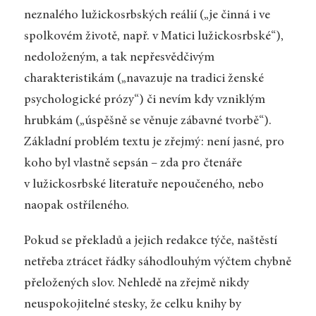
neznalého lužickosrbských reálií („je činná i ve
spolkovém životě, např. v Matici lužickosrbské“),
nedoloženým, a tak nepřesvědčivým
charakteristikám („navazuje na tradici ženské
psychologické prózy“) či nevím kdy vzniklým
hrubkám („úspěšně se věnuje zábavné tvorbě“).
Základní problém textu je zřejmý: není jasné, pro
koho byl vlastně sepsán – zda pro čtenáře
v lužickosrbské literatuře nepoučeného, nebo
naopak ostříleného.
Pokud se překladů a jejich redakce týče, naštěstí
netřeba ztrácet řádky sáhodlouhým výčtem chybně
přeložených slov. Nehledě na zřejmě nikdy
neuspokojitelné stesky, že celku knihy by