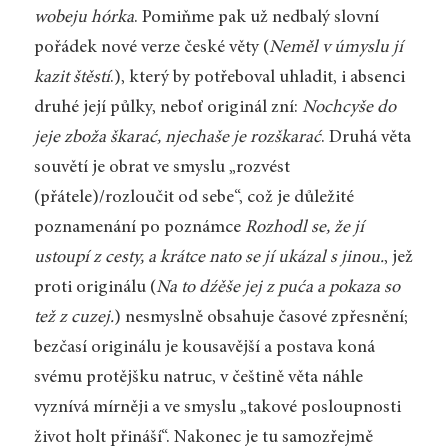
wobeju hórka
. Pomiňme pak už nedbalý slovní
pořádek nové verze české věty (
Neměl v úmyslu jí
kazit štěstí
.), který by potřeboval uhladit, i absenci
druhé její půlky, neboť originál zní:
Nochcyše do
jeje zboža škarać, njechaše je rozškarać
. Druhá věta
souvětí je obrat ve smyslu „rozvést
(přátele)/rozloučit od sebe“, což je důležité
poznamenání po poznámce
Rozhodl se, že jí
ustoupí z cesty, a krátce nato se jí ukázal s jinou.
, jež
proti originálu (
Na to dźěše jej z puća a pokaza so
tež z cuzej.
) nesmyslně obsahuje časové zpřesnění;
bezčasí originálu je kousavější a postava koná
svému protějšku natruc, v češtině věta náhle
vyznívá mírněji a ve smyslu „takové posloupnosti
život holt přináší“. Nakonec je tu samozřejmě