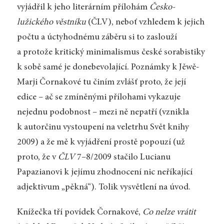
vyjádřil k jeho literárním přílohám
Česko-
lužického věstníku
(ČLV), neboť vzhledem k jejich
počtu a úctyhodnému záběru si to zaslouží
a protože kritický minimalismus české sorabistiky
k sobě samé je donebevolající. Poznámky k Jěwě-
Marji Čornakové tu činím zvlášť proto, že její
edice – ač se zmíněnými přílohami vykazuje
nejednu podobnost – mezi ně nepatří (vznikla
k autorčinu vystoupení na veletrhu Svět knihy
2009) a že mě k vyjádření prostě popouzí (už
proto, že v
ČLV
7–8/2009 stačilo Lucianu
Papazianovi k jejímu zhodnocení nic neříkající
adjektivum „pěkná“). Tolik vysvětlení na úvod.
Knížečka tří povídek Čornakové,
Co nelze vrátit