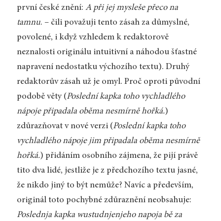
první české znění:
A při jej mysleše přeco na
tamnu
. – čili považuji tento zásah za důmyslné,
povolené, i když vzhledem k redaktorově
neznalosti originálu intuitivní a náhodou šťastné
napravení nedostatku výchozího textu). Druhý
redaktorův zásah už je omyl. Proč oproti původní
podobě věty (
Poslední kapka toho vychladlého
nápoje připadala oběma nesmírně hořká.
)
zdůrazňovat v nové verzi (
Poslední kapka toho
vychladlého nápoje jim připadala oběma nesmírně
hořká.
) přidáním osobního zájmena, že pijí právě
tito dva lidé, jestliže je z předchozího textu jasné,
že nikdo jiný to být nemůže? Navíc a především,
originál toto pochybné zdůraznění neobsahuje:
Poslednja kapka wustudnjenjeho napoja bě za