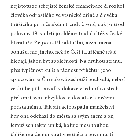
nejistotu ze sebejisté ženské emancipace či rozkol
člověka odrostlého ve vesnické dřině a člověka
toužícího po městském trendy životě, což jsou od
poloviny 19. století problémy tradiční též v české
literatuře. Že jsou stále aktuální, neznamená
bohužel nic jiného, než že Češi i Lužičané ještě
hledají, jakou být společností. Na druhou stranu,
přes typičnost kulis a fádnost příběhu i jeho
zpracování si Čornaková zaslouží pochvalu, neboť
ve druhé půli povídky dokáže v jednotlivostech
překonat svou obvyklost a dostat se k něčemu
podstatnému. Tak situaci rozpadu manželství –
kdy ona odchází do města za svým snem a on,
jemuž sen takto uniká, bojuje mezi touhou
ublíženě a demonstrativně utéci a povinností