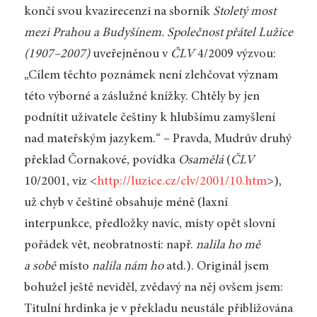
končí svou kvazirecenzi na sborník
Stoletý most
mezi Prahou a Budyšínem. Společnost přátel Lužice
(1907–2007)
uveřejněnou v
ČLV
4/2009 výzvou:
„Cílem těchto poznámek není zlehčovat význam
této výborné a záslužné knížky. Chtěly by jen
podnítit uživatele češtiny k hlubšímu zamyšlení
nad mateřským jazykem.“ – Pravda, Mudrův druhý
překlad Čornakové, povídka
Osamělá
(
ČLV
10/2001, viz <
http://luzice.cz/clv/2001/10.htm
>),
už chyb v češtině obsahuje méně (laxní
interpunkce, předložky navíc, místy opět slovní
pořádek vět, neobratnosti: např.
nalila ho mě
a sobě
místo
nalila nám ho
atd.). Originál jsem
bohužel ještě neviděl, zvědavý na něj ovšem jsem:
Titulní hrdinka je v překladu neustále přibližována