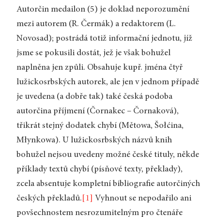
Autorčin medailon (5) je doklad neporozumění
mezi autorem (R. Čermák) a redaktorem (L.
Novosad); postrádá totiž informační jednotu, jíž
jsme se pokusili dostát, jež je však bohužel
naplněna jen způli. Obsahuje kupř. jména čtyř
lužickosrbských autorek, ale jen v jednom případě
je uvedena (a dobře tak) také česká podoba
autorčina příjmení (Čornakec – Čornaková),
třikrát stejný dodatek chybí (Mětowa, Šołćina,
Młynkowa). U lužickosrbských názvů knih
bohužel nejsou uvedeny možné české tituly, někde
příklady textů chybí (písňové texty, překlady),
zcela absentuje kompletní bibliografie autorčiných
českých překladů.
[1]
Vyhnout se nepodařilo ani
povšechnostem nesrozumitelným pro čtenáře