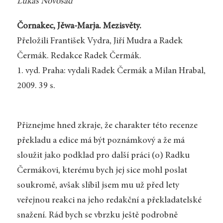
Lukáš Novosad
Čornakec, Jěwa-Marja. Mezisvěty.
Přeložili František Vydra, Jiří Mudra a Radek
Čermák. Redakce Radek Čermák.
1. vyd. Praha: vydali Radek Čermák a Milan Hrabal,
2009. 39 s.
Přiznejme hned zkraje, že charakter této recenze
překladu a edice má být poznámkový a že má
sloužit jako podklad pro další práci (o) Radku
Čermákovi, kterému bych jej sice mohl poslat
soukromě, avšak slíbil jsem mu už před lety
veřejnou reakci na jeho redakční a překladatelské
snažení. Rád bych se vbrzku ještě podrobně