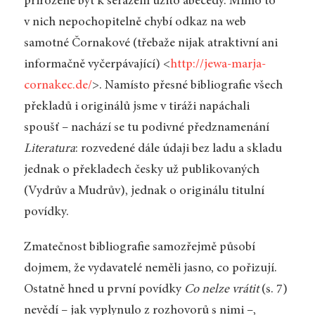
přirozeně být k seřazení užito abecedy. Mimo to
v nich nepochopitelně chybí odkaz na web
samotné Čornakové (třebaže nijak atraktivní ani
informačně vyčerpávající) <
http://jewa-marja-
cornakec.de/
>. Namísto přesné bibliografie všech
překladů i originálů jsme v tiráži napáchali
spoušť – nachází se tu podivné předznamenání
Literatura
: rozvedené dále údaji bez ladu a skladu
jednak o překladech česky už publikovaných
(Vydrův a Mudrův), jednak o originálu titulní
povídky.
Zmatečnost bibliografie samozřejmě působí
dojmem, že vydavatelé neměli jasno, co pořizují.
Ostatně hned u první povídky
Co nelze vrátit
(s. 7)
nevědí – jak vyplynulo z rozhovorů s nimi –,