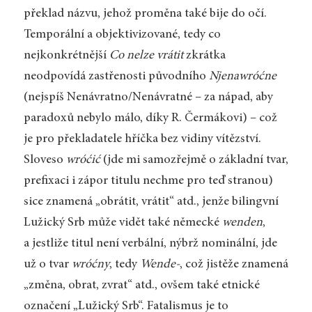
překlad názvu, jehož proměna také bije do očí.
Temporální a objektivizované, tedy co
nejkonkrétnější
Co nelze vrátit
zkrátka
neodpovídá zastřenosti původního
Njenawróćne
(nejspíš Nenávratno/Nenávratné – za nápad, aby
paradoxů nebylo málo, díky R. Čermákovi) – což
je pro překladatele hříčka bez vidiny vítězství.
Sloveso
wróćić
(jde mi samozřejmě o základní tvar,
prefixaci i zápor titulu nechme pro teď stranou)
sice znamená „obrátit, vrátit“ atd., jenže bilingvní
Lužický Srb může vidět také německé
wenden
,
a jestliže titul není verbální, nýbrž nominální, jde
už o tvar
wróćny
, tedy
Wende-
, což jistěže znamená
„změna, obrat, zvrat“ atd., ovšem také etnické
označení „Lužický Srb“. Fatalismus je to