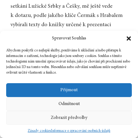
setkání Lužické Srbky a Češky, mě ještě vede
k dotazu, podle jakého klíče Čermák s Hrabalem
vybírali texty do knížky určené k prezentaci
autorky na českém knižním veletrhu, resp. proč
Spravovat Souhlas
vlastně do
Mezisvětů
nezařadili všech pět
Abychom poskytli co nejlepší služby, používáme k ukládání a/nebo přístupu k
existujících prozaických překladů? Zdá se
informacím o zařízení, technologie jako jsou soubory cookies. Souhlas s těmito
ponejprv, že je to záměr, neboť hrdina povídky je
technologiemi nám umožní zpracovávat údaje, jako je chování při procházení nebo
jedinečná ID na tomto webu. Nesouhlas nebo odvolání souhlasu může nepříznivě
nepříliš bystrý a rozhodně nevzdělaný sedlák,
ovlivnit určité vlastnosti a funkce.
který s jazykem zachází velmi neohrabaně
a intuitivně (ačkoli, proč by se to mělo projevovat
Přijmout
zrovna na řeči všeobecného vypravěče?). Jenže
Odmítnout
originál takovou důmyslnost postrádá a také
charakter Mudrových chyb je náhodný, bez ohledu
Zobrazit předvolby
k celku. Mudra totiž překládá doslovně. A jestliže
Zásady cookies
Informace o zpracování osobních údajů
Čornaková se snaží o jakýsi přerývaný rytmus