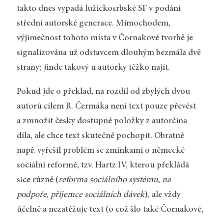
takto dnes vypadá lužickosrbské SF v podání
střední autorské generace. Mimochodem,
výjimečnost tohoto místa v Čornakové tvorbě je
signalizována už odstavcem dlouhým bezmála dvě
strany; jinde takový u autorky těžko najít.
Pokud jde o překlad, na rozdíl od zbylých dvou
autorů cílem R. Čermáka není text pouze převést
a zmnožit česky dostupné položky z autorčina
díla, ale chce text skutečně pochopit. Obratně
např. vyřešil problém se zmínkami o německé
sociální reformě, tzv. Hartz IV, kterou překládá
sice různě (
reforma sociálního systému
,
na
podpoře
,
příjemce sociálních dávek
), ale vždy
účelně a nezatěžuje text (o což šlo také Čornakové,