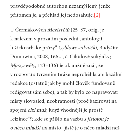
pravděpodobně autorkou nezamýšlený, jenže
přítomen je, a překlad jej nedosahuje.
[2]
U Čermákových
Mezisvětů
(25–37, orig. je
k nalezení v prozatím poslední „antologii
lužickosrbské prózy“
Cyblowe suknički
, Budyšin:
Domowina, 2008, 166 s., č. Cibulové sukýnky;
Mjezyswěty
, 123–136) je okamžitě znát, že
v rozporu s tvrzením tiráže neproběhla ani bazální
redakce (ostatně jak by mohl člověk fundovaně
redigovat sám sebe), a tak by bylo co napravovat:
místy slovosled, neobratnosti (proč bazírovat na
spojení
cizí muž
, když vhodnější je prostě
„cizinec“?; kde se přišlo na vazbu
s jistotou je
o něco mladší on
místo „jistě je o něco mladší než