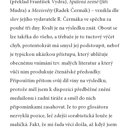
(překlad František Vydra),
Spálená země
(Jiří
Mudra) a
Mezisvěty
(Radek Čermák) – vznikla dle
slov jejího vydavatele R. Čermáka ve spěchu za
pouhé tři dny. Kvalt je na výsledku znát. Obout se
lze takřka do všeho, a třebaže je to tuctový výčet
chyb, protentokrát má smysl jej podstoupit, neboť
je typickou ukázkou přístupu, který ubližuje
obecnému vnímání tzv. malých literatur a který
vůči nim produkuje čtenářské předsudky.
Připouštím přitom svůj díl viny na výsledku,
protože měl jsem k dispozici předběžné znění
medailonu i zadní tiráže a směl do nich
připomínkami zasahovat. Je to pro glosátora
nezvyklá pozice, leč zdejší sorabistická louže je
maličká. Fakt, že mi řada věcí došla, až když jsem