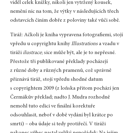
viděl celek knížky, nikoli jen vytržený kousek,
nemění nic na tom, že výtky v následujících třech
odstavcích činím dobře z poloviny také vůči sobě.
Tiráž: Ačkoli je kniha vypravena fotografiemi, stojí
vpředu u copyrightu knihy
Illustrations
a vzadu v
tiráži
ilustrace
; sice může být, ale je to nepřesné.
Přestože tři publikované překlady pocházejí
z různé doby a různých pramenů, což správně
přiznává tiráž, stojí vpředu shodné datum
s copyrightem 2009 (z loňska přitom pochází jen
Čermákův překlad; nadto J. Mudra rozhodně
nemohl tuto edici ve finální korektuře
odsouhlasit, neboť v době vydání byl krátce po
smrti) – oba údaje si tedy protiřečí. V tiráži