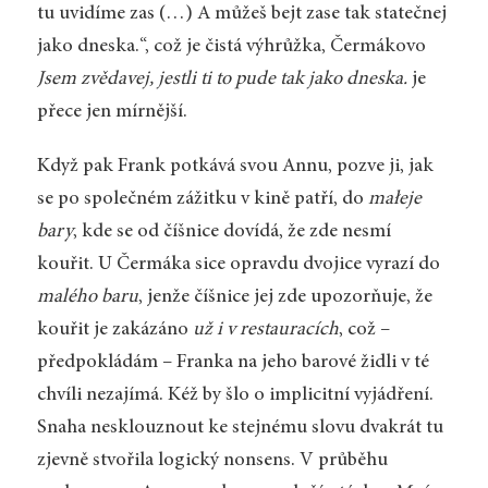
tu uvidíme zas (…) A můžeš bejt zase tak statečnej
jako dneska.“, což je čistá výhrůžka, Čermákovo
Jsem zvědavej, jestli ti to pude tak jako dneska.
je
přece jen mírnější.
Když pak Frank potkává svou Annu, pozve ji, jak
se po společném zážitku v kině patří, do
małeje
bary
, kde se od číšnice dovídá, že zde nesmí
kouřit. U Čermáka sice opravdu dvojice vyrazí do
malého baru
, jenže číšnice jej zde upozorňuje, že
kouřit je zakázáno
už i v restauracích
, což –
předpokládám – Franka na jeho barové židli v té
chvíli nezajímá. Kéž by šlo o implicitní vyjádření.
Snaha nesklouznout ke stejnému slovu dvakrát tu
zjevně stvořila logický nonsens. V průběhu