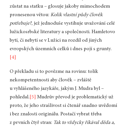
zůstat na statku – glosuje jakoby mimochodem
pronesenou větou:
Kolik vlastní půdy člověk
potřebuje?
, jež jednoduše vystihuje uvažování celé
lužickosrbské literatury a společnosti. Hamletovo
bytí, či nebytí se v Lužici na rozdíl od jiných
evropských územních celků i dnes pojí s grunty.
[4]
O překladu si to povězme na rovinu: tolik
nekompetentnosti aby člověk – zvláště
u vyhlášeného jazykáře, jakým J. Mudra byl –
pohledal.
[5]
Mudrův převod je problematický už
proto, že jeho strašlivost si čtenář snadno uvědomí
i bez znalosti originálu. Postačí vybrat třeba
z prvních čtyř stran:
Tak to vždycky říkával děda a,