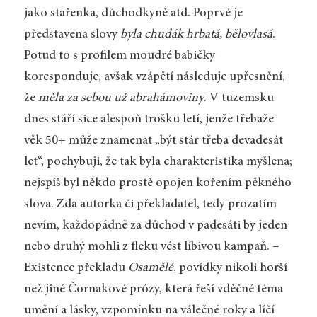
jako stařenka, důchodkyně atd. Poprvé je
představena slovy
byla chudák hrbatá, bělovlasá
.
Potud to s profilem moudré babičky
koresponduje, avšak vzápětí následuje upřesnění,
že
měla za sebou už abrahámoviny
. V tuzemsku
dnes stáří sice alespoň trošku letí, jenže třebaže
věk 50+ může znamenat „být stár třeba devadesát
let“, pochybuji, že tak byla charakteristika myšlena;
nejspíš byl někdo prostě opojen kořením pěkného
slova. Zda autorka či překladatel, tedy prozatím
nevím, každopádně za důchod v padesáti by jeden
nebo druhý mohli z fleku vést líbivou kampaň. –
Existence překladu
Osamělé
, povídky nikoli horší
než jiné Čornakové prózy, která řeší vděčné téma
umění a lásky, vzpomínku na válečné roky a líčí