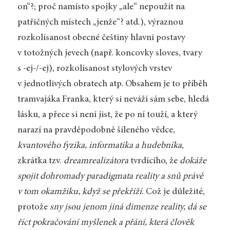
on“?; proč namísto spojky „ale“ nepoužít na
patřičných místech „jenže“? atd.), výraznou
rozkolísanost obecné češtiny hlavní postavy
v totožných jevech (např. koncovky sloves, tvary
s -ej-/-ej), rozkolísanost stylových vrstev
v jednotlivých obratech atp. Obsahem je to příběh
tramvajáka Franka, který si neváží sám sebe, hledá
lásku, a přece si není jist, že po ní touží, a který
narazí na pravděpodobně šíleného vědce,
kvantového fyzika, informatika a hudebníka
,
zkrátka tzv.
dreamrealizátora
tvrdícího, že
dokáže
spojit dohromady paradigmata reality a snů právě
v tom okamžiku, když se překříží
. Což je důležité,
protože
sny jsou jenom jiná dimenze reality, dá se
říct pokračování myšlenek a přání, která člověk