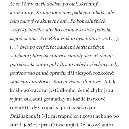
že se Pětr vydařil dočista po otci, skromný
a rozumný.
;
Kromě toho nevypadá jen mladší, ale
jako takový se skutečně cítí.
;
Po bohoslužbách
vždycky hleděla, aby ho cestou z kostela potkala,
aspoň očima.
;
Pro Pětra však to byla hotová věc
(…);
(…)
byla po celý život naučená šetřit každým
vajíčkem.
;
Střecha chléva a stodoly sice už dávno
potřebovala znova pokrýt, a to nebylo všechno, co by
potřebovalo nutně opravit.
; dál alespoň rozkošné:
raná smrt mužova
a
Kdo nevisí na domově?
. A tak
by šlo pokračovat ještě dlouho, četné chyby jsou
vyjma základní gramatiky na každé jazykové
rovině (i když, copak si počít s takovými
Drážďanami
?).3{Je mi trapné kritizovat někoho po
smrti, jenže je prostě fascinující, že takový autor