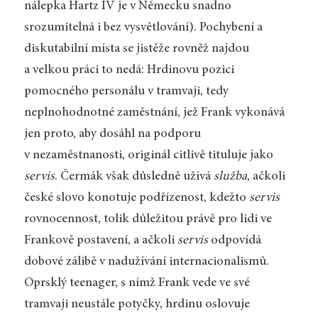
nálepka Hartz IV je v Německu snadno
srozumitelná i bez vysvětlování). Pochybení a
diskutabilní místa se jistěže rovněž najdou
a velkou práci to nedá: Hrdinovu pozici
pomocného personálu v tramvaji, tedy
neplnohodnotné zaměstnání, jež Frank vykonává
jen proto, aby dosáhl na podporu
v nezaměstnanosti, originál citlivě tituluje jako
servis
. Čermák však důsledně užívá
služba
, ačkoli
české slovo konotuje podřízenost, kdežto
servis
rovnocennost, tolik důležitou právě pro lidi ve
Frankově postavení, a ačkoli
servis
odpovídá
dobové zálibě v nadužívání internacionalismů.
Oprsklý teenager, s nímž Frank vede ve své
tramvaji neustále potyčky, hrdinu oslovuje