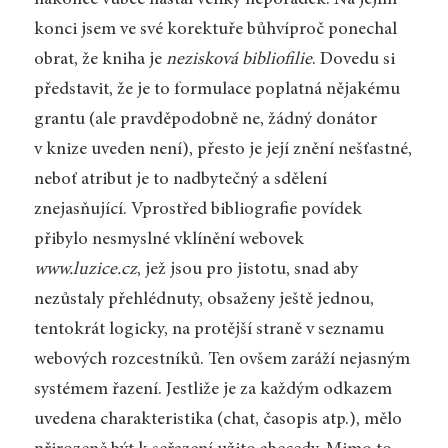
nakonec vůbec nastal veliký nepořádek: Na jejím
konci jsem ve své korektuře bůhvíproč ponechal
obrat, že kniha je
nezisková bibliofilie
. Dovedu si
představit, že je to formulace poplatná nějakému
grantu (ale pravděpodobně ne, žádný donátor
v knize uveden není), přesto je její znění nešťastné,
neboť atribut je to nadbytečný a sdělení
znejasňující. Vprostřed bibliografie povídek
přibylo nesmyslné vklínění webovek
www.luzice.cz
, jež jsou pro jistotu, snad aby
nezůstaly přehlédnuty, obsaženy ještě jednou,
tentokrát logicky, na protější straně v seznamu
webových rozcestníků. Ten ovšem zaráží nejasným
systémem řazení. Jestliže je za každým odkazem
uvedena charakteristika (chat, časopis atp.), mělo