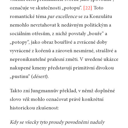
označuje ve skutečnosti „potopu“.
[22]
Toto
romantické téma
par excellence
se za Konzulátu
nemohlo nevztahovat k nedávným politickým a
sociálním otřesům, z nichž povstaly „bouře“ a
„potopy“, jako obraz bouřlivé a zvrácené doby
vyvrácené z kořenů a zároveň nesmírné, strašlivé a
neproniknutelné pralesní změti. V uvedené ukázce
nakupené kmeny představují primitivní divokou
„pustinu“ (
désert
).
Takto zní Jungmannův překlad, v němž doplněné
slovo
věk
mohlo označovat právě konkrétní
historickou zkušenost:
Kdy se všecky tyto proudy povodněmi naduly