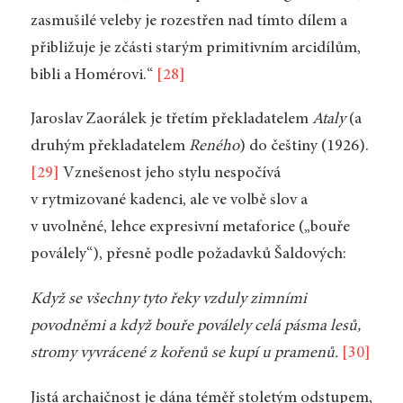
zasmušilé veleby je rozestřen nad tímto dílem a
přibližuje je zčásti starým primitivním arcidílům,
bibli a Homérovi.“
[28]
Jaroslav Zaorálek je třetím překladatelem
Ataly
(a
druhým překladatelem
Reného
) do češtiny (1926).
[29]
Vznešenost jeho stylu nespočívá
v rytmizované kadenci, ale ve volbě slov a
v uvolněné, lehce expresivní metaforice („bouře
poválely“), přesně podle požadavků Šaldových:
Když se všechny tyto řeky vzduly zimními
povodněmi a když bouře poválely celá pásma lesů,
stromy vyvrácené z kořenů se kupí u pramenů.
[30]
Jistá archaičnost je dána téměř stoletým odstupem,