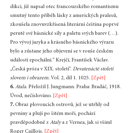
dikci, jíž napsal otec francouzského romantismu
smutný tento příběh lásky z amerických pralesů,
zkoušela znovuvzkřísená literární čeština poprvé
perutě své básnické síly a paletu svých barev (…).
Pro vývoj jazyka a krásného básnického výrazu
bylo a zůstane jeho objevení se v rouše českém
událostí epochální.“ Krejčí, František Václav.
„Česká próza v XIX. století“.
Devatenácté století
slovem i obrazem.
Vol. 2, díl 1. 1025.
[Zpět]
6.
Atala
. Přeložil J. Jungmann. Praha: Bradáč, 1918.
Úvod, nečíslováno.
[Zpět]
7.
Obraz plovoucích ostrovů, jež se utrhly od
pevniny a plují po šitém moři, pochází
pravděpodobně z
Ataly
a z Vernea, jak si všiml
Roger Caillois.
[Zpět]