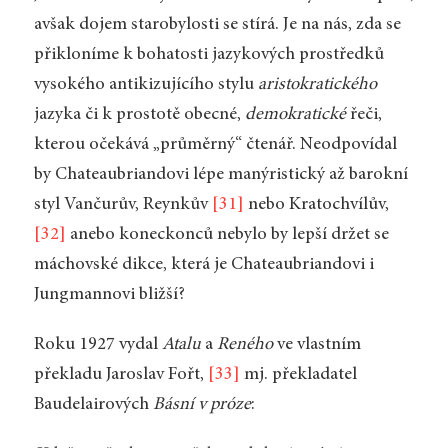
avšak dojem starobylosti se stírá. Je na nás, zda se
přikloníme k bohatosti jazykových prostředků
vysokého antikizujícího stylu
aristokratického
jazyka či k prostotě obecné,
demokratické
řeči,
kterou očekává „průměrný“ čtenář. Neodpovídal
by Chateaubriandovi lépe manýristický až barokní
styl Vančurův, Reynkův
[31]
nebo Kratochvílův,
[32]
anebo koneckonců nebylo by lepší držet se
máchovské dikce, která je Chateaubriandovi i
Jungmannovi bližší?
Roku 1927 vydal
Atalu
a
Reného
ve vlastním
překladu Jaroslav Fořt,
[33]
mj. překladatel
Baudelairových
Básní v próze
: