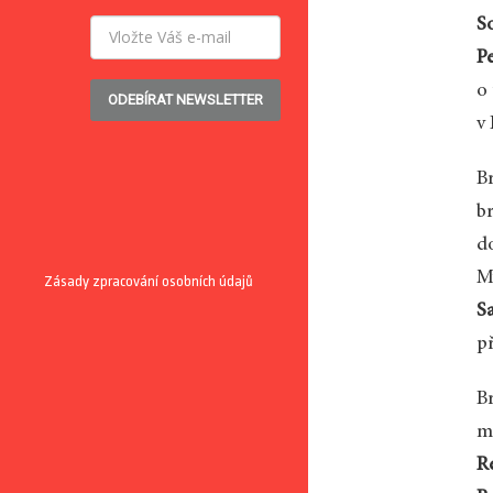
S
P
o
ODEBÍRAT NEWSLETTER
v 
Br
b
d
M
Zásady zpracování osobních údajů
S
p
Br
m
R