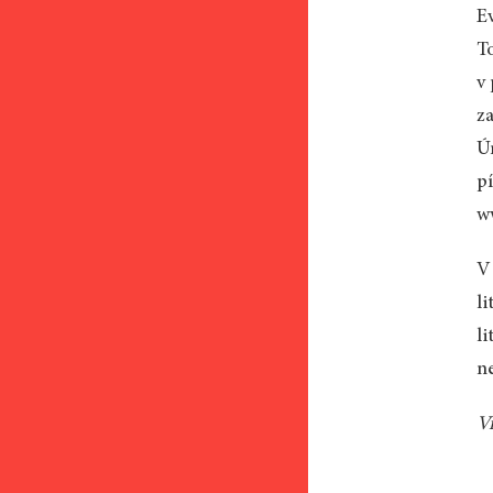
E
T
v
z
Ú
p
w
V
li
l
n
V