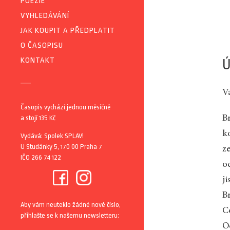
POEZIE
VYHLEDÁVÁNÍ
JAK KOUPIT A PŘEDPLATIT
O ČASOPISU
KONTAKT
Ú
Vá
Časopis vychází jednou měsíčně
a stojí 135 Kč
B
ko
Vydává: Spolek SPLAV!
U Studánky 5, 170 00 Praha 7
z
IČO 266 74 122
o
ji
B
Aby vám neuteklo žádné nové číslo,
C
přihlašte se k našemu newsletteru:
O