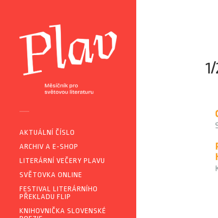
1
AKTUÁLNÍ ČÍSLO
ARCHIV A E-SHOP
LITERÁRNÍ VEČERY PLAVU
SVĚTOVKA ONLINE
FESTIVAL LITERÁRNÍHO
PŘEKLADU FLIP
KNIHOVNIČKA SLOVENSKÉ