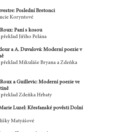
vestre: Poslední Bretonci
ucie Koryntové
-Roux: Paní s kosou
 překlad Jiřího Pelána
our a A. Duvalová: Moderní poezie v
ně
a překlad Mikuláše Bryana a Zdeňka
-Roux a Guillevic: Moderní poezie ve
tině
a překlad Zdeňka Hrbaty
Marie Luzel: Křesťanské pověsti Dolní
lišky Matyášové