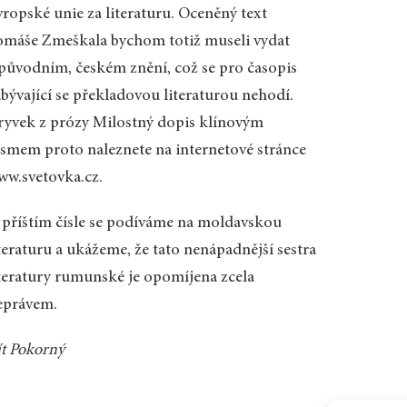
vropské unie za literaturu. Oceněný text
omáše Zmeškala bychom totiž museli vydat
 původním, českém znění, což se pro časopis
abývající se překladovou literaturou nehodí.
ryvek z prózy Milostný dopis klínovým
ísmem proto naleznete na internetové stránce
ww.svetovka.cz.
 příštím čísle se podíváme na moldavskou
teraturu a ukážeme, že tato nenápadnější sestra
iteratury rumunské je opomíjena zcela
eprávem.
ít Pokorný