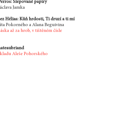
erros: Slepované papíry
áclava Jamka
ez Hélias: Kůň hrdosti, Ti druzí a ti mí
íta Pokorného a Alana Beguivina
ska až za hrob, v tištěném čísle
hateaubriand
ekladu Aleše Pohorského