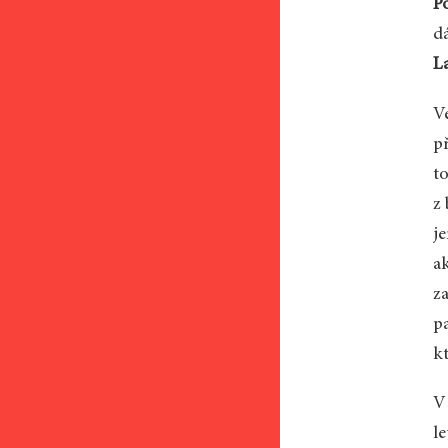
P
d
L
V
př
to
z
je
a
z
p
k
V 
l