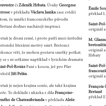
ouvestre
či
Zdeněk Hrbata
. Úvahy
Georgese
Émile Sou
errose
v překladu
Václava Jamka
zase svědčí
překlad L
 tom, že umělci francouzského původu
Saint-Pol
Bretani dodnes nacházejí inspiraci.
originál a
etaň je drsná země, i proto patří mezi ústřední
M. Glannd
bretonšti
retonské literární motivy smrt. Bretonci
originál 
okonce věří, že mohou postavu smrtky potkat.
Hrbaty
y se s ní setkáme například v lyrickém dramatu
Saint-Pol
aint-Pol-Rouxe
Paní s kosou, jež pro Plav
francouzš
řeložil
Jiří Pelán
.
originál 
etaň je nejen krajina souše, ale také krajina
François-
Bretaně
oře. To dokládá i ukázka z díla
Françoise-
překlad E
eného de Chateaubrianda
v překladu
Aleše