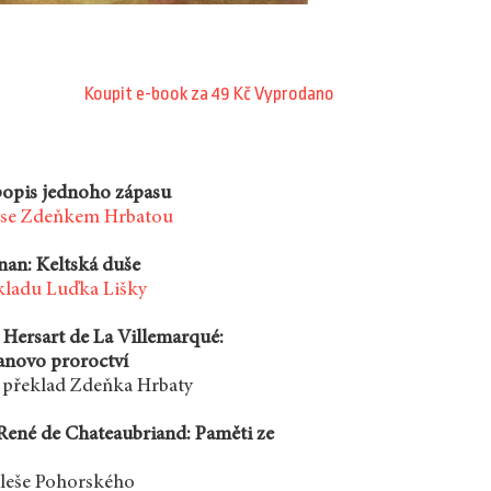
Koupit e-book za 49 Kč
Vyprodano
popis jednoho zápasu
 se Zdeňkem Hrbatou
nan: Keltská duše
ekladu Luďka Lišky
Hersart de La Villemarqué:
anovo proroctví
a překlad Zdeňka Hrbaty
René de Chateaubriand: Paměti ze
leše Pohorského