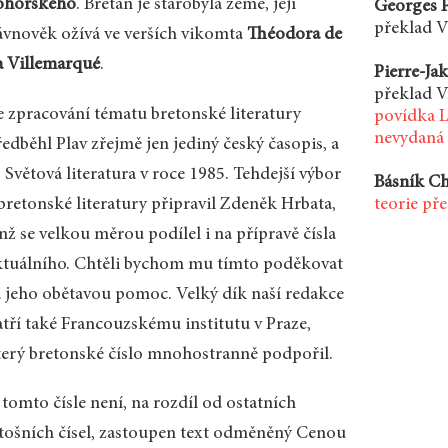
ohorského
. Bretaň je starobylá země, její
Georges P
překlad V
ávnověk ožívá ve verších vikomta
Théodora de
a Villemarqué
.
Pierre-Jak
překlad V
e zpracování tématu bretonské literatury
povídka Lá
nevydaná
edběhl Plav zřejmě jen jediný český časopis, a
 Světová literatura v roce 1985. Tehdejší výbor
Básník C
 bretonské literatury připravil Zdeněk Hrbata,
teorie př
nž se velkou měrou podílel i na přípravě čísla
ktuálního. Chtěli bychom mu tímto poděkovat
a jeho obětavou pomoc. Velký dík naší redakce
atří také Francouzskému institutu v Praze,
terý bretonské číslo mnohostranně podpořil.
tomto čísle není, na rozdíl od ostatních
etošních čísel, zastoupen text odměněný Cenou