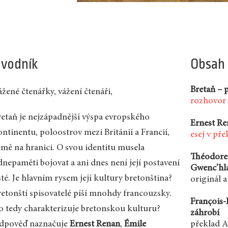
vodník
Obsah
Bretaň – 
žené čtenářky, vážení čtenáři,
rozhovor
retaň je nejzápadnější výspa evropského
Ernest Re
ntinentu, poloostrov mezi Británií a Francií,
esej v př
emě na hranici. O svou identitu musela
Théodore 
dnepaměti bojovat a ani dnes není její postavení
Gwenc’hl
sté. Je hlavním rysem její kultury bretonština?
originál 
retonští spisovatelé píší mnohdy francouzsky.
François-
o tedy charakterizuje bretonskou kulturu?
záhrobí
dpověď naznačuje
Ernest Renan
,
Émile
překlad A