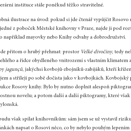
iterární instituce stále poněkud těžko stravitelné.
bná ilustrace na úvod: pokud si jde čtenář vypůjčit Roso
jedné z poboček Městské knihovny v Praze, najde ji pod r
o například mayovky nebo Knihy odvahy a dobrodružství.
de přitom o hrubý přehmat: prostor
Velké divočiny
, tedy n
ehlého a řídce obydleného vnitrozemí s vlastním klimatem a
upy
jagunçů
, jakýchsi kovbojů-zbojníků-zabijáků, kteří kř
jem a střílejí po sobě dočista jako v kovbojkách. Kovbojsk
ukce Rosovy knihy. Bylo by nutno doplnit alespoň piktogram
ostnou novelu; a potom další a další piktogramy, které však
ylonská.
udu však spílat knihovníkům: sám jsem se už vystavil rizik
ánkách napsat o Rosovi něco, co by nebylo pouhým lepením