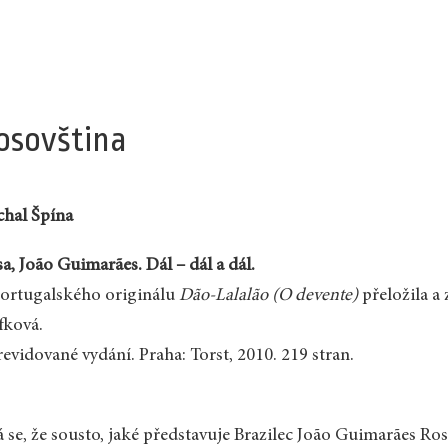
osovština
hal Špína
a, João Guimarães. Dál – dál a dál.
ortugalského originálu
Dão-Lalalão (O devente)
přeložila a 
fková.
 revidované vydání. Praha: Torst, 2010. 219 stran.
 se, že sousto, jaké představuje Brazilec João Guimarães Rosa