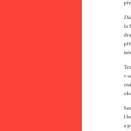
pře
Dál
že 
dr
pří
int
Tex
v s
zná
oko
Sam
I b
a p