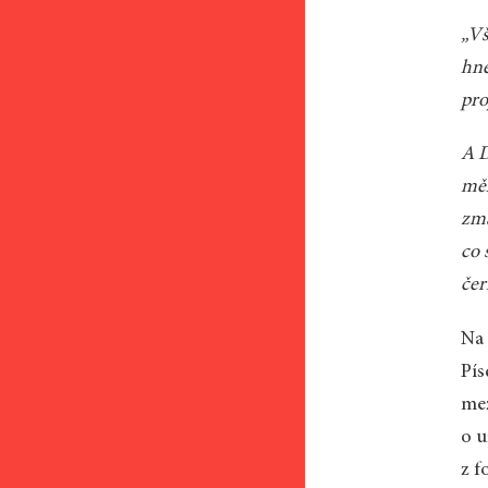
„Vš
hne
pro
A D
měk
zma
co 
čer
Na 
Pís
me
o u
z f