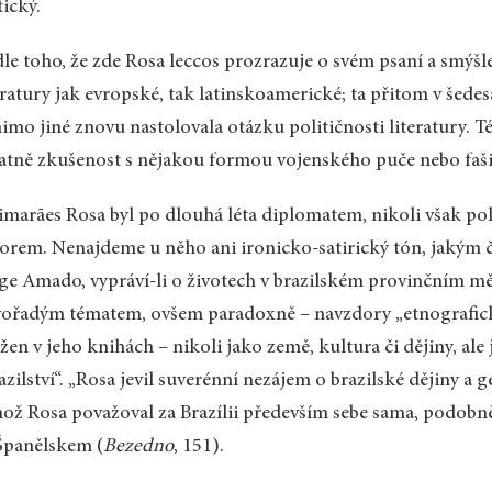
tický.
le toho, že zde Rosa leccos prozrazuje o svém psaní a smýšl
eratury jak evropské, tak latinskoamerické; ta přitom v šedes
imo jiné znovu nastolovala otázku političnosti literatury.
atně zkušenost s nějakou formou vojenského puče nebo faši
marães Rosa byl po dlouhá léta diplomatem, nikoli však pol
orem. Nenajdeme u něho ani ironicko-satirický tón, jakým č
ge Amado, vypráví-li o životech v brazilském provinčním měs
ořadým tématem, ovšem paradoxně – navzdory „etnografické
žen v jeho knihách – nikoli jako země, kultura či dějiny, ale
azilství“. „Rosa jevil suverénní nezájem o brazilské dějiny a g
ož Rosa považoval za Brazílii především sebe sama, podobn
Španělskem (
Bezedno
, 151).