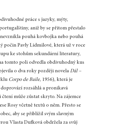
bdivuhodné práce s jazyky, mýty,
ortugalštiny, aniž by se přitom přestalo
aby nevznikla pouhá kovbojka nebo pouhá
ý počin Pavly Lidmilové, která už v roce
stupu ke stohům sekundární literatury,
á na tomto poli odvedla obdivuhodný kus
jevila o dva roky později novela
Dál –
yklu
Corpo de Baile
, 1956), která je
 doprovází rozsáhlá a pronikavá
i čtení může zůstat skryto. Na zájemce
ese Rosy včetně textů o něm. Přesto se
obec, aby se přiblížil svým slavným
ou Vlasta Dufková obdržela za svůj