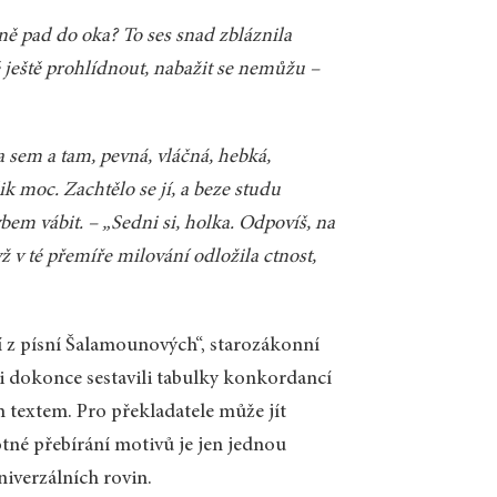
tně pad do oka? To ses snad zbláznila
tě ještě prohlídnout, nabažit se nemůžu –
 sem a tam, pevná, vláčná, hebká,
ik moc. Zachtělo se jí, a beze studu
em vábit. – „Sedni si, holka. Odpovíš, na
ž v té přemíře milování odložila ctnost,
í z písní Šalamounových“, starozákonní
ci dokonce sestavili tabulky konkordancí
m textem. Pro překladatele může jít
né přebírání motivů je jen jednou
iverzálních rovin.