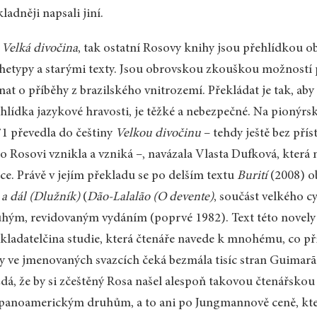
ladněji napsali jiní.
k
Velká divočina
, tak ostatní Rosovy knihy jsou přehlídkou o
hetypy a starými texty. Jsou obrovskou zkouškou možností p
nat o příběhy z brazilského vnitrozemí. Překládat je tak, 
hlídka jazykové hravosti, je těžké a nebezpečné. Na pionýrsk
1 převedla do češtiny
Velkou divočinu
– tehdy ještě bez pří
 o Rosovi vznikla a vzniká –, navázala Vlasta Dufková, kter
ce. Právě v jejím překladu se po delším textu
Burití
(2008) ob
 a dál (Dlužník)
(
Dão-Lalalão (O devente)
, součást velkého c
hým, revidovaným vydáním (poprvé 1982). Text této novely
kladatelčina studie, která čtenáře navede k mnohému, co př
y ve jmenovaných svazcích čeká bezmála tisíc stran Guimarã
dá, že by si zčeštěný Rosa našel alespoň takovou čtenářskou 
panoamerickým druhům, a to ani po Jungmannově ceně, kter