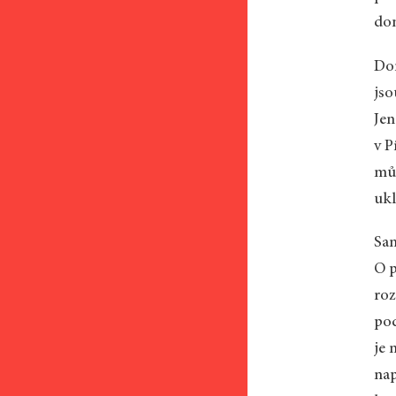
dom
Dor
jso
Jen
v P
můž
ukl
Sam
O p
roz
pod
je 
nap