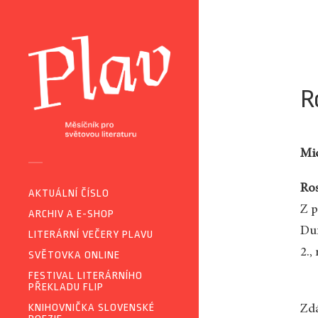
R
Mic
Ros
AKTUÁLNÍ ČÍSLO
Z p
ARCHIV A E-SHOP
Du
LITERÁRNÍ VEČERY PLAVU
2.,
SVĚTOVKA ONLINE
FESTIVAL LITERÁRNÍHO
PŘEKLADU FLIP
KNIHOVNIČKA SLOVENSKÉ
Zdá