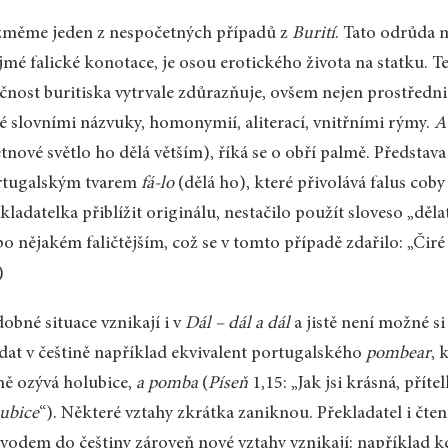
změme jeden z nespočetných případů z
Burití
. Tato odrůda 
jmé falické konotace, je osou erotického života na statku. Te
ičnost buritiska vytrvale zdůrazňuje, ovšem nejen prostředni
é slovními názvuky, homonymií, aliterací, vnitřními rýmy.
A
tnové světlo ho dělá větším), říká se o obří palmě. Představ
rtugalským tvarem
fá-lo
(dělá ho), které přivolává falus co
kladatelka přiblížit originálu, nestačilo použít sloveso „děl
po nějakém faličtějším, což se v tomto případě zdařilo: „Čiré m
)
obné situace vznikají i v
Dál – dál a dál
a jistě není možné si
dat v češtině například ekvivalent portugalského
pombear
, 
ně ozývá holubice,
a pomba
(
Píseň
1,15: „Jak jsi krásná, příte
ubice
“). Některé vztahy zkrátka zaniknou. Překladatel i čte
vodem do češtiny zároveň nové vztahy vznikají: například kd