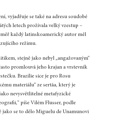
ení, vyjadřuje se také na adresu soudobé
átých letech prožívala velký vzestup –
 Téměř každý latinskoamerický autor měl
zujícího režimu.
itikem, stejně jako nebyl „angažovaným“
asto promlouvá jeho krajan a vrstevník
tečku. Brazílie sice je pro Rosu
mu materiálu“ ze sertãa, který je
 jako nevysvětlitelné metafyzické
eografii,“ píše Vilém Flusser, podle
ě jako se to dělo Miguelu de Unamunovi