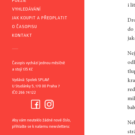
POEZIE
i l
VYHLEDÁVÁNÍ
JAK KOUPIT A PŘEDPLATIT
Dro
O ČASOPISU
do 
KONTAKT
jak
Nej
odl
Časopis vychází jednou měsíčně
a stojí 135 Kč
tl
Vydává: Spolek SPLAV!
kra
U Studánky 5, 170 00 Praha 7
red
IČO 266 74 122
mil
bab
Aby vám neuteklo žádné nové číslo,
Neb
přihlašte se k našemu newsletteru:
str