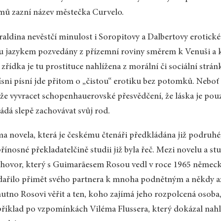
ů zazní název městečka Curvelo.
aldina nevěstčí minulost i Soropitovy a Dalbertovy erotické
u jazykem pozvedány z přízemní roviny směrem k Venuši a 
 zřídka je tu prostituce nahlížena z morální či sociální strán
ísni písní jde přitom o „čistou“ erotiku bez potomků. Neboť
e vyvracet schopenhauerovské přesvědčení, že láska je po
ádá slepě zachovávat svůj rod.
a novela, která je českému čtenáři předkládána již podruhé
řínosné překladatelčině studii již byla řeč. Mezi novelu a stu
hovor, který s Guimarãesem Rosou vedl v roce 1965 německ
ařilo přimět svého partnera k mnoha podnětným a někdy a
nutno Rosovi věřit a ten, koho zajímá jeho rozpolcená osoba
říklad po vzpomínkách Viléma Flussera, který dokázal nahl