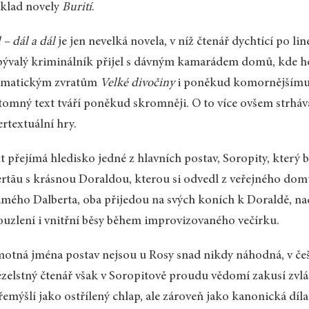
klad novely
Burití
.
 – dál a dál
je jen nevelká novela, v níž čtenář dychtící po li
bývalý kriminálník přijel s dávným kamarádem domů, kde ho
amatickým zvratům
Velké divočiny
i poněkud komornějšímu, 
tomný text tváří poněkud skromněji. O to více ovšem strhává
ertextuální hry.
t přejímá hledisko jedné z hlavních postav, Soropity, který 
ertãu s krásnou Doraldou, kterou si odvedl z veřejného domu
mého Dalberta, oba přijedou na svých koních k Doraldě, na
uzlení i vnitřní běsy během improvizovaného večírku.
otná jména postav nejsou u Rosy snad nikdy náhodná, v češtin
ezelstný čtenář však v Soropitově proudu vědomí zakusí zvláš
řemýšlí jako ostřílený chlap, ale zároveň jako kanonická díla 