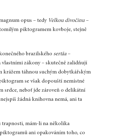
vo magnum opus – tedy
Velkou divočinu
–
oztomilým piktogramem kovboje, stejně
ekonečného brazilského
sertãa
–
 vlastními zákony – skutečně zalidňují
ížem krážem táhnou suchým dobytkářským
ý piktogram se však dopouští nemístné
 srdce, neboť jde zároveň o delikátní
 nejspíš žádná knihovna nemá, ani ta
u trapnosti, mám-li na několika
 piktogramů ani opakováním toho, co