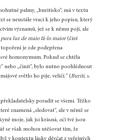
mohutné palmy, „buritisko“, má v textu
xt se neustále vrací k jeho popisu, který
ctvím významů, jež se k němu pojí, ale
 pura luz de maio fá-lo maior
(čiré
a topoření je zde podepřena
by své homonymum. Pokud se chtěla
at“ nebo „činit“, bylo nutno poohlédnout
ájové světlo ho pije, veličí.“ (
Burití
, s.
 překladatelsky poradit se všemi. Těžko
které znamená „sledovat“, ale v němž se
lkyně moje, jak jsi krásná,
oči
tvé jsou
nář se však mohou utěšovat tím, že
yž v kontextu lásky děvčat z veřejných