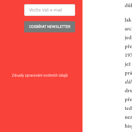
důk
Ja
ODEBÍRAT NEWSLETTER
arc
jed
pře
197
jež
prá
Zásady zpracování osobních údajů
dál
dru
pře
ted
nez
his