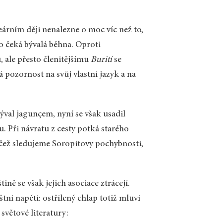
neárním ději nenalezne o moc víc než to,
 čeká bývalá běhna. Oproti
ale přesto členitějšímu
Burití
se
 pozornost na svůj vlastní jazyk a na
býval jagunçem, nyní se však usadil
. Při návratu z cesty potká starého
čež sledujeme Soropitovy pochybnosti,
ě se však jejich asociace ztrácejí.
tní napětí: ostřílený chlap totiž mluví
světové literatury: