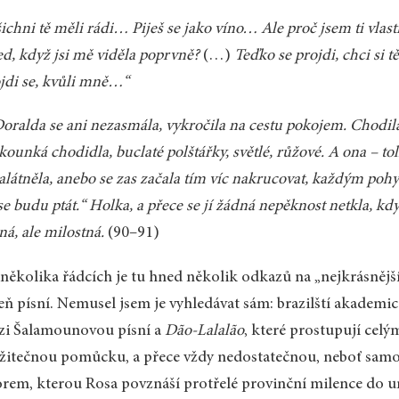
ichni tě měli rádi… Piješ se jako víno… Ale proč jsem ti vlas
d, když jsi mě viděla poprvně?
(…)
Teďko se projdi, chci si 
jdi se, kvůli mně…“
oralda se ani nezasmála, vykročila na cestu pokojem. Chodila
ounká chodidla, buclaté polštářky, světlé, růžové. A ona – tol
látněla, anebo se zas začala tím víc nakrucovat, každým pohyb
se budu ptát.“ Holka, a přece se jí žádná nepěknost netkla, kdy
ná, ale milostná.
(90–91)
několika řádcích je tu hned několik odkazů na „nejkrásnějš
eň písní. Nemusel jsem je vyhledávat sám: brazilští akademi
zi Šalamounovou písní a
Dão-Lalalão
, které prostupují celý
žitečnou pomůcku, a přece vždy nedostatečnou, neboť samot
orem, kterou Rosa povznáší protřelé provinční milence do un