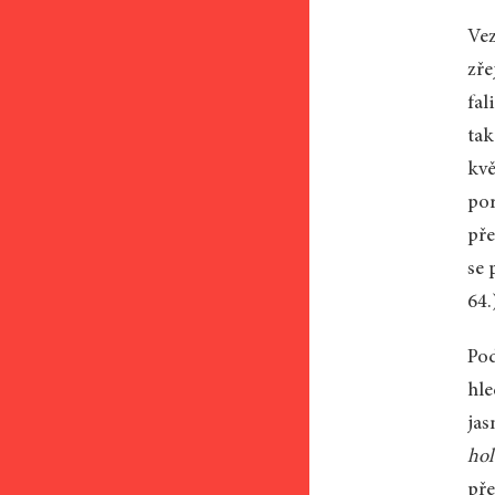
Ve
zře
fal
tak
kvě
po
pře
se 
64.
Pod
hle
jas
hol
pře