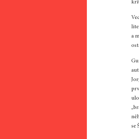
kri
Ved
lit
a m
ost
Gui
aut
Jor
prv
ulo
„br
něh
se 