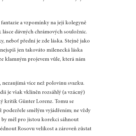
 fantazie a vzpomínky na její kolegyně
k lásce dávných chrámových souložnic.
ky, neboť přední je zde láska. Stejně jako
 nejspíš jen takováto milenecká láska
uze klamným projevem vůle, která nám
, nezaujímá více než polovinu svazku.
dii je však vklíněn rozsáhlý (a vzácný)
ý kritik Günter Lorenz. Tomu se
ž podezřele smělým vyjádřením; ne vždy
, by měl pro jistou korekci sáhnout
édnout Rosovu velikost a zároveň zůstat