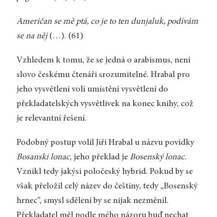
Američan se mě ptá, co je to ten dunjaluk, podívám
se na něj
(…). (61)
Vzhledem k tomu, že se jedná o arabismus, není
slovo českému čtenáři srozumitelné. Hrabal pro
jeho vysvětlení volí umístění vysvětlení do
překladatelských vysvětlivek na konec knihy, což
je relevantní řešení.
Podobný postup volil Jiří Hrabal u názvu povídky
Bosanski lonac
, jeho překlad je
Bosenský lonac
.
Vznikl tedy jakýsi poločeský hybrid. Pokud by se
však přeložil celý název do češtiny, tedy „Bosenský
hrnec“, smysl sdělení by se nijak nezměnil.
Překladatel měl podle mého názoru buď nechat