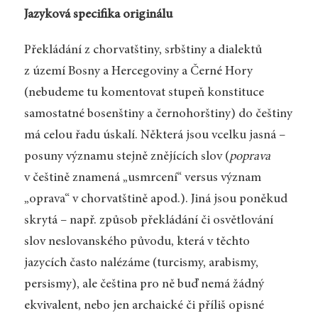
Jazyková specifika originálu
Překládání z chorvatštiny, srbštiny a dialektů
z území Bosny a Hercegoviny a Černé Hory
(nebudeme tu komentovat stupeň konstituce
samostatné bosenštiny a černohorštiny) do češtiny
má celou řadu úskalí. Některá jsou vcelku jasná –
posuny významu stejně znějících slov (
poprava
v češtině znamená „usmrcení“ versus význam
„oprava“ v chorvatštině apod.). Jiná jsou poněkud
skrytá – např. způsob překládání či osvětlování
slov neslovanského původu, která v těchto
jazycích často nalézáme (turcismy, arabismy,
persismy), ale čeština pro ně buď nemá žádný
ekvivalent, nebo jen archaické či příliš opisné