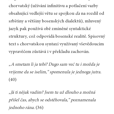
chorvatský (užívání infinitivu a potlačení vazby
obsahující vedlejší větu se spojkou
da
na rozdíl od
srbštiny a většiny bosenských dialektů), mluvený
jazyk pak používá obě zmíněné syntaktické
struktury, což odpovídá bosenské realitě. Spisovný
text s chorvatskou syntaxí využívaný vševědoucím
vypravěčem zůstává i v překladu zachován.
„A smetam li ja tebi? Dugo sam već tu i možda je
vrijeme da se iselim,“ spomenula je jednoga jutra.
(40)
„Já ti nějak vadím? Jsem tu už dlouho a možná
přišel čas, abych se odstěhovala,“ poznamenala
jednoho rána.
(36)