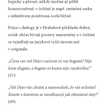
logicky a přesně, někdy možná až příliš
konzervativně, v češtině je např. zmíněná vazba
s infinitivem používaná zcela běžně.
Práce s dialogy je v Hrabalově překladu dobrá,
avšak občas bývají postavy umravněny a v češtině
se vyjadřují na jazykově vyšší úrovni než
v originále.
„Čuva vas vaš Dejo i saćuvat će vas bogami! Nije
kum dugme, a bogme ni kuma nije rajsferšlus!“
(57)
„Váš Dejo vás chrání a namouduši, že vás ochrání!
Kmotr s kmotrou se neodhazují jak obnošené šaty!“
(49)