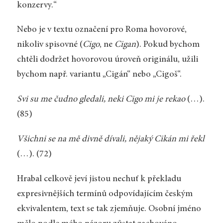
konzervy.“
Nebo je v textu označení pro Roma hovorové,
nikoliv spisovné (
Cigo
, ne
Cigan
). Pokud bychom
chtěli dodržet hovorovou úroveň originálu, užili
bychom např. variantu „Cigán“ nebo „Cigoš“.
Svi su me čudno gledali, neki Cigo mi je rekao
(…).
(85)
Všichni se na mě divně dívali, nějaký Cikán mi řekl
(…). (72)
Hrabal celkově jeví jistou nechuť k překladu
expresivnějších termínů odpovídajícím českým
ekvivalentem, text se tak zjemňuje. Osobní jméno