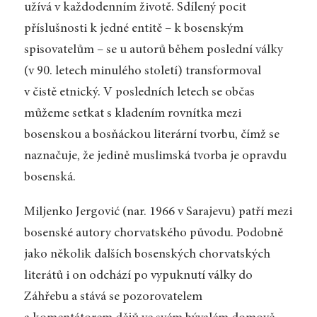
užívá v každodenním životě. Sdílený pocit
příslušnosti k jedné entitě – k bosenským
spisovatelům – se u autorů během poslední války
(v 90. letech minulého století) transformoval
v čistě etnický. V posledních letech se občas
můžeme setkat s kladením rovnítka mezi
bosenskou a bosňáckou literární tvorbu, čímž se
naznačuje, že jedině muslimská tvorba je opravdu
bosenská.
Miljenko Jergović (nar. 1966 v Sarajevu) patří mezi
bosenské autory chorvatského původu. Podobně
jako několik dalších bosenských chorvatských
literátů i on odchází po vypuknutí války do
Záhřebu a stává se pozorovatelem