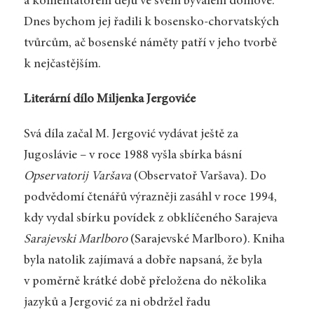
a komentátorem dějů ve svém bývalém domově.
Dnes bychom jej řadili k bosensko-chorvatských
tvůrcům, ač bosenské náměty patří v jeho tvorbě
k nejčastějším.
Literární dílo Miljenka Jergoviće
Svá díla začal M. Jergović vydávat ještě za
Jugoslávie – v roce 1988 vyšla sbírka básní
Opservatorij Varšava
(Observatoř Varšava). Do
podvědomí čtenářů výrazněji zasáhl v roce 1994,
kdy vydal sbírku povídek z obklíčeného Sarajeva
Sarajevski Marlboro
(Sarajevské Marlboro). Kniha
byla natolik zajímavá a dobře napsaná, že byla
v poměrně krátké době přeložena do několika
jazyků a Jergović za ni obdržel řadu