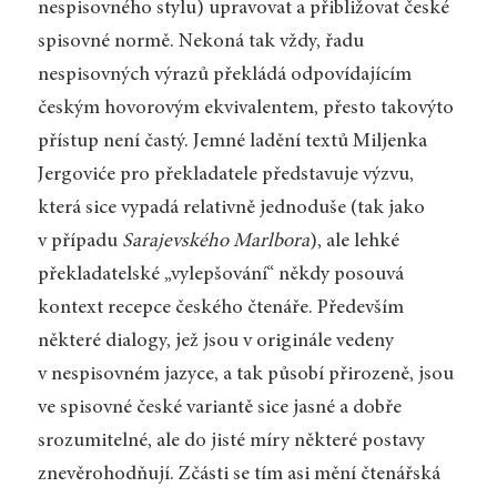
nespisovného stylu) upravovat a přibližovat české
spisovné normě. Nekoná tak vždy, řadu
nespisovných výrazů překládá odpovídajícím
českým hovorovým ekvivalentem, přesto takovýto
přístup není častý. Jemné ladění textů Miljenka
Jergoviće pro překladatele představuje výzvu,
která sice vypadá relativně jednoduše (tak jako
v případu
Sarajevského Marlbora
), ale lehké
překladatelské „vylepšování“ někdy posouvá
kontext recepce českého čtenáře. Především
některé dialogy, jež jsou v originále vedeny
v nespisovném jazyce, a tak působí přirozeně, jsou
ve spisovné české variantě sice jasné a dobře
srozumitelné, ale do jisté míry některé postavy
znevěrohodňují. Zčásti se tím asi mění čtenářská