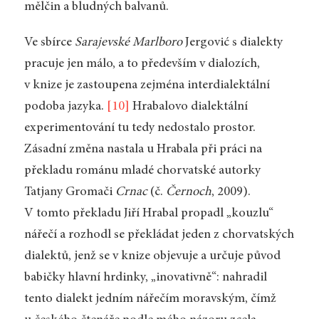
mělčin a bludných balvanů.
Ve sbírce
Sarajevské Marlboro
Jergović s dialekty
pracuje jen málo, a to především v dialozích,
v knize je zastoupena zejména interdialektální
podoba jazyka.
[10]
Hrabalovo dialektální
experimentování tu tedy nedostalo prostor.
Zásadní změna nastala u Hrabala při práci na
překladu románu mladé chorvatské autorky
Tatjany Gromači
Crnac
(č.
Černoch
, 2009).
V tomto překladu Jiří Hrabal propadl „kouzlu“
nářečí a rozhodl se překládat jeden z chorvatských
dialektů, jenž se v knize objevuje a určuje původ
babičky hlavní hrdinky, „inovativně“: nahradil
tento dialekt jedním nářečím moravským, čímž