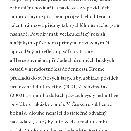
zahraniční novinář), a navíc že se v povídkách
mimořádným způsobem projevil jeho literární
talent, rámcové příčiny tak rychlého úspěchu jsou
nasnadě. Povídky mají vcelku krátký rozsah
a nějakým způsobem (přímým, odvozeným či
upozaděným) reflektují válku v Bosně
a Hercegovině na příkladech drobných lidských
osudů v neradostné každodennosti. Kromě
překladů do světových jazyků byla sbírka povídek
přeložena i do turečtiny (2001) či slovinštiny
(2002) a v mnoha dalších jazycích vyšly jednotlivé
povídky či ukázky z nich. V České republice se
bohužel dlouho nenašel dostatečně odvážný
nakladatel, který by tuto vcelku malou knihu
vydal. Až olomoucké nakladatelství Periplum