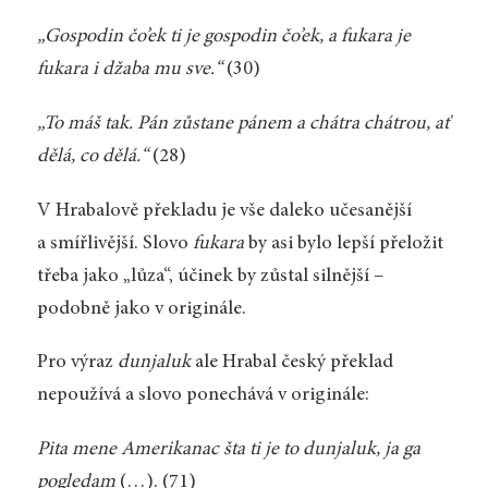
„Gospodin čo’ek ti je gospodin čo’ek, a fukara je
fukara i džaba mu sve.“
(30)
„To máš tak. Pán zůstane pánem a chátra chátrou, ať
dělá, co dělá.“
(28)
V Hrabalově překladu je vše daleko učesanější
a smířlivější. Slovo
fukara
by asi bylo lepší přeložit
třeba jako „lůza“, účinek by zůstal silnější –
podobně jako v originále.
Pro výraz
dunjaluk
ale Hrabal český překlad
nepoužívá a slovo ponechává v originále:
Pita mene Amerikanac šta ti je to dunjaluk, ja ga
pogledam
(…). (71)