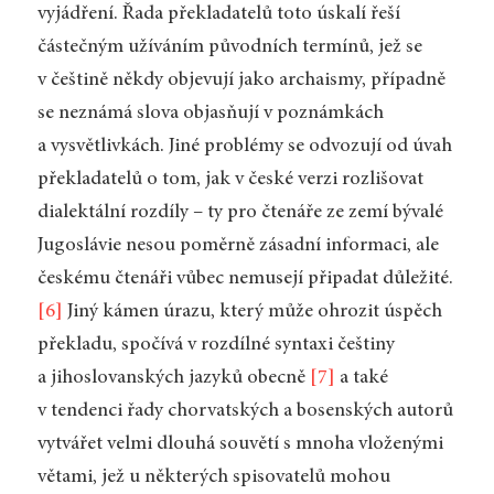
vyjádření. Řada překladatelů toto úskalí řeší
částečným užíváním původních termínů, jež se
v češtině někdy objevují jako archaismy, případně
se neznámá slova objasňují v poznámkách
a vysvětlivkách. Jiné problémy se odvozují od úvah
překladatelů o tom, jak v české verzi rozlišovat
dialektální rozdíly – ty pro čtenáře ze zemí bývalé
Jugoslávie nesou poměrně zásadní informaci, ale
českému čtenáři vůbec nemusejí připadat důležité.
[6]
Jiný kámen úrazu, který může ohrozit úspěch
překladu, spočívá v rozdílné syntaxi češtiny
a jihoslovanských jazyků obecně
[7]
a také
v tendenci řady chorvatských a bosenských autorů
vytvářet velmi dlouhá souvětí s mnoha vloženými
větami, jež u některých spisovatelů mohou