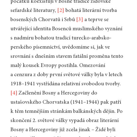
počátku koexistují v Bosně tradice židovské
sefardské literatury,
[2]
bohatá literární tvorba
bosenských Chorvatů i Srbů
[3]
a teprve se
utvářející identita Bosenců muslimského vyznání
s nadmíru bohatou tradicí turecko-arabsko-
perského písemnictví, uvědomíme si, jak ve
srovnání s dnešním stavem fatální proměna tento
malý kousek Evropy postihla. Omezování
a cenzura z doby první světové války byla v letech
1918–1941 vystřídána relativní svobodou tvorby.
[4]
Začlenění Bosny a Hercegoviny do
ustašovského Chorvatska (1941–1944) pak patří
k těm temnějším stránkám balkánských dějin. Po
skončení 2. světové války vypadá obraz literární
Bosny a Hercegoviny již zcela jinak – Židé byli