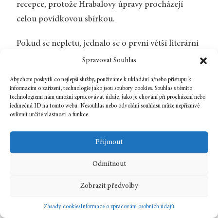
recepce, protože Hrabalovy úpravy procházejí
celou povídkovou sbírkou.
Pokud se nepletu, jednalo se o první větší literární
text, který Jiří Hrabal přeložil do češtiny a vydal.
Spravovat Souhlas
V tomto smyslu jsou výše uvedené názory myšleny
Abychom poskytli co nejlepší služby, používáme k ukládání a/nebo přístupu k
především jako upozornění na některá zdánlivě
informacím o zařízení, technologie jako jsou soubory cookies. Souhlas s těmito
technologiemi nám umožní zpracovávat údaje, jako je chování při procházení nebo
jasná specifika překladu z blízkého jazyka.
jedinečná ID na tomto webu. Nesouhlas nebo odvolání souhlasu může nepříznivě
ovlivnit určité vlastnosti a funkce.
Připomínky se navíc týkají poměrně malé části
textu. Hrabalův překlad
Sarajevského Marlbora
je
Přijmout
tedy vcelku na stejné úrovni jako obdobné
současné překlady z chorvatštiny i srbštiny.
Odmítnout
Poznámky:
Zobrazit předvolby
Zásady cookies
Informace o zpracování osobních údajů
1.
K tématu bosenské a srbské literatury viz
Plav
č.