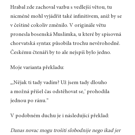
Hrabal zde zachoval vazbu s vedlejší větou, tu
nicméně mohl vyjádřit také infinitivem, aniž by se
v češtině cokoliv změnilo. V originále větu
pronesla bosenská Muslimka, u které by spisovná
chorvatská syntax působila trochu nevěrohodně.
Českému čtenáři by to ale nejspíš bylo jedno.
Moje varianta překladu:
„‚Nějak ti tady vadím? Už jsem tady dlouho
a možná přišel čas odstěhovat se,‘ prohodila
jednou po ránu.“
V podobném duchu je i následující překlad:
Danas novac mogu trošiti slobodnije nego ikad jer