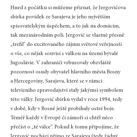
Hned z počátku si můžeme přiznat, že Jergovićova
sbírka povídek ze Sarajeva je jeho největším
spisovatelským úspěchem, a to jak na domácím,
tak mezinárodním poli. Jergović se vlastně přesně
„trefil“ do excitovaného zájmu světové veřejnosti
o vše, co nějak souvisí s válkou na území bývalé
Jugoslávie. V zahraničí vzbuzovaly obzvláště
pozornost osudy obyvatel hlavního města Bosny
a Hercegoviny, Sarajeva, které se v rámci
televizního zpravodajství staly jakýmsi symbolem
této války. Jergović sbírku vydal v roce 1994, tedy
v době, kdy v Bosně ještě probíhaly ostré boje.
Téměř každý v Evropě či zámoří si chtěl něco
přečíst o „té válce“. Pokud k tomu připojíme, že
Jergović pochází přímo ze Sarajeva (tedy žádný