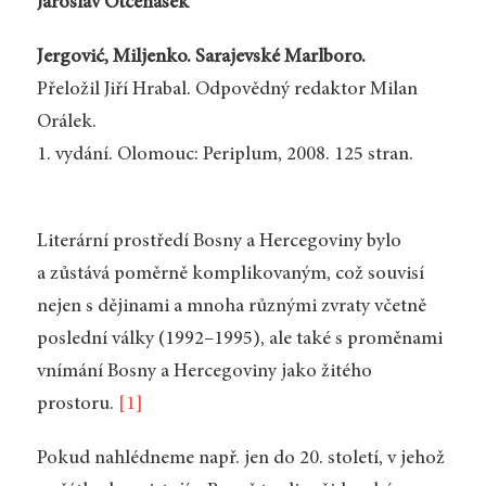
Jaroslav Otčenášek
Jergović, Miljenko. Sarajevské Marlboro.
Přeložil Jiří Hrabal. Odpovědný redaktor Milan
Orálek.
1. vydání. Olomouc: Periplum, 2008. 125 stran.
Literární prostředí Bosny a Hercegoviny bylo
a zůstává poměrně komplikovaným, což souvisí
nejen s dějinami a mnoha různými zvraty včetně
poslední války (1992–1995), ale také s proměnami
vnímání Bosny a Hercegoviny jako žitého
prostoru.
[1]
Pokud nahlédneme např. jen do 20. století, v jehož