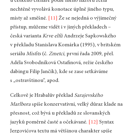
u českého čtenáře podle mého názoru zcela
nechtěně vyvolává konotace úplně jiného typu,
místy až směšné.
[11]
Že se nejedná o výjimečný
přístup, můžeme vidět i v jiných překladech –
česká varianta
Krve elfů
Andrzeje Sapkowského
v překladu Stanislava Komárka (1995), v britském
seriálu
Misfits
(č.
Zmetci
, první řada 2009, přel.
Adéla Svobodníková Ostafinová, režie českého
dabingu Filip Jančík), kde se zase setkáváme
s „ostravštinou“, apod.
Celkově je Hrabalův překlad
Sarajevského
Marlbora
spíše konzervativní, velký důraz klade na
přesnost, což bývá u překladů ze slovanských
jazyků poměrně časté a očekávané.
[12]
Syntax
Jergovićova textu má většinou charakter spíše