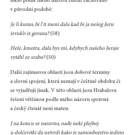
mělo podle mého názoru zůstat zachováno
v původní podobě:
Je li kumo, bi ľ ti meni dala kad bi ja nešeg Juru
izvuk’o iz govana?
(58)
Hele, kmotra, dala bys mi, kdybych našeho Juraje
vytáhl ze srabu?
(50)
Další zajímavou oblastí jsou dobové termíny
a slovní spojení, která nemají v češtině obdobu či
se vyjadřují jinak. V této oblasti jsou Hrabalova
řešení většinou podle mého názoru správná
a český čtenář není maten.
I na koncu se naravno, nađe neki plejboj
u dolčevitki da ustvrdi kako je samoubojstvo jedino