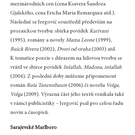
mezinárodních cen (cena Ksavera Šandora
Gjalského, cena Ericha Maria Remarquea atd.).
Následně se Jergović soustředil především na
prozaickou tvorbu: sbírka povídek
Karivani
(1995), romány a novely
Mama Leone
(1999),
Buick Rivera
(2002),
Dvori od oraha
(2003) atd.
K tematice poezie s důrazem na lidovou tvorbu se
vrátil ve sbírce povídek
Inšallah, Madona, inšallah
(2004). Z poslední doby můžeme připomenout
román
Ruta Tanennbaum
(2006) či novelu
Volga,
Volga
(2009). Výrazná část jeho textů vznikala také
v rámci publicistiky – Jergović psal pro celou řadu
novin a časopisů.
Sarajevské Marlboro