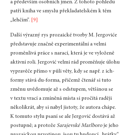
a především osobních jmen. Z tohoto pohledu
patří kniha ve smyslu překladatelském k těm
„lehčím“.
[9]
Další výrazný rys prozaické tvorby M. Jergoviće
představuje značně experimentální a velmi
proměnlivá práce s narací, která je ve vyloženě
aktivní roli. Jergović velmi rád proměňuje úlohu
vypravěče přímo v půli věty, kdy se např. z ich-
formy stává du-forma, přičemž čtenář si tuto
změnu uvědomuje až s odstupem, většinou se
v textu vrací a zmíněná místa si pročítá raději
několikrát, aby si nabyl jistoty, že autora chápe.
K tomuto stylu psaní se ale Jergović dostává až
postupně; a protože
Sarajevské Marlboro
je jeho
prozaickou prvotinou, jsou tu budoucí „hrátky“