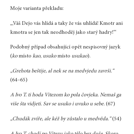
Moje varianta překladu:
„‚Váš Dejo vás hlídá a taky že vás uhlídá! Kmotr ani
kmotra se jen tak neodhoděj jako starý hadry!‘“
Podobný případ obsahující opět nespisovný jazyk
(
ko
místo
kao
,
usuko
místo
usukao
).
„Grehota beštije, al nek se na medvjedu završi.“
(64–65)
A Ivo T. ti hoda Vitezom ko pola čovjeka. Nemaš ga
više šta vidjeti. Sav se usuko i uvuko u sebe.
(67)
„Chudák zvíře, ale kéž by zůstalo u medvěda.“
(54)
A Ivo T. chodí po Vitezu jako tělo bez duše. Skoro