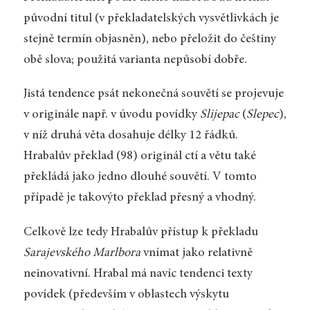
původní titul (v překladatelských vysvětlivkách je
stejně termín objasněn), nebo přeložit do češtiny
obě slova; použitá varianta nepůsobí dobře.
Jistá tendence psát nekonečná souvětí se projevuje
v originále např. v úvodu povídky
Slijepac
(
Slepec
),
v níž druhá věta dosahuje délky 12 řádků.
Hrabalův překlad (98) originál ctí a větu také
překládá jako jedno dlouhé souvětí. V tomto
případě je takovýto překlad přesný a vhodný.
Celkově lze tedy Hrabalův přístup k překladu
Sarajevského Marlbora
vnímat jako relativně
neinovativní. Hrabal má navíc tendenci texty
povídek (především v oblastech výskytu