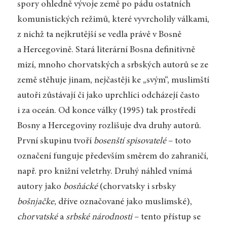
spory ohledně vývoje země po pádu ostatních
komunistických režimů, které vyvrcholily válkami,
z nichž ta nejkrutější se vedla právě v Bosně
a Hercegovině. Stará literární Bosna definitivně
mizí, mnoho chorvatských a srbských autorů se ze
země stěhuje jinam, nejčastěji ke „svým“, muslimští
autoři zůstávají či jako uprchlíci odcházejí často
i za oceán. Od konce války (1995) tak prostředí
Bosny a Hercegoviny rozlišuje dva druhy autorů.
První skupinu tvoří
bosenští spisovatelé
– toto
označení funguje především směrem do zahraničí,
např. pro knižní veletrhy. Druhý náhled vnímá
autory jako
bosňácké
(chorvatsky i srbsky
bošnjačke
, dříve označované jako muslimské),
chorvatské
a
srbské národnosti
– tento přístup se