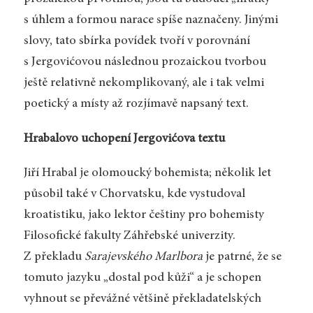
s úhlem a formou narace spíše naznačeny. Jinými
slovy, tato sbírka povídek tvoří v porovnání
s Jergovićovou následnou prozaickou tvorbou
ještě relativně nekomplikovaný, ale i tak velmi
poetický a místy až rozjímavě napsaný text.
Hrabalovo uchopení Jergovićova textu
Jiří Hrabal je olomoucký bohemista; několik let
působil také v Chorvatsku, kde vystudoval
kroatistiku, jako lektor češtiny pro bohemisty
Filosofické fakulty Záhřebské univerzity.
Z překladu
Sarajevského Marlbora
je patrné, že se
tomuto jazyku „dostal pod kůži“ a je schopen
vyhnout se převážné většině překladatelských