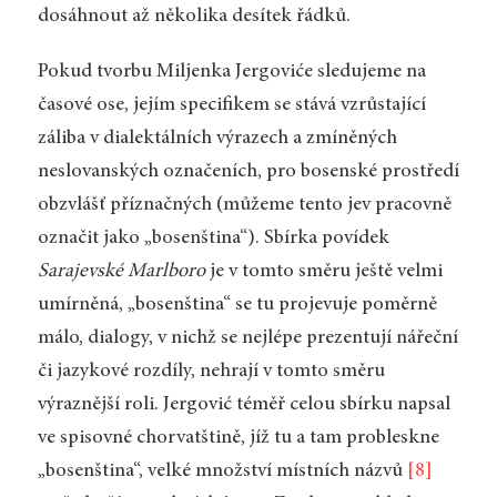
dosáhnout až několika desítek řádků.
Pokud tvorbu Miljenka Jergoviće sledujeme na
časové ose, jejím specifikem se stává vzrůstající
záliba v dialektálních výrazech a zmíněných
neslovanských označeních, pro bosenské prostředí
obzvlášť příznačných (můžeme tento jev pracovně
označit jako „bosenština“). Sbírka povídek
Sarajevské Marlboro
je v tomto směru ještě velmi
umírněná, „bosenština“ se tu projevuje poměrně
málo, dialogy, v nichž se nejlépe prezentují nářeční
či jazykové rozdíly, nehrají v tomto směru
výraznější roli. Jergović téměř celou sbírku napsal
ve spisovné chorvatštině, jíž tu a tam probleskne
„bosenština“, velké množství místních názvů
[8]