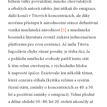
během války povražděni, mnoho chorvatských
a srbských autorů zabito, jiní utíkají do emigrace,
další končí v Titových koncentrácích, ale díky
novému přístupu k národnostní otázce definitivně
vzniká muslimská národnost
[5]
a muslimská
bosenská literatura rovněž získává jednoznačnou
platformu pro svou existenci. Ač měla Titova
Jugoslávie chyby různé povahy, je třeba říci, že
z pohledu umělecké svobody patřil tento stát
k těm velmi otevřeným, z východního bloku
k naprosté špičce. Existovalo jen několik témat,
které cenzura stíhala (kritika režimu a systém
řízení státu, zmínky o koncentrácích ze 40. a 50.
let a pozitivní zmínky o emigraci). Velmi plodné
a dělné období 50.–80. let 20. století ukončily až