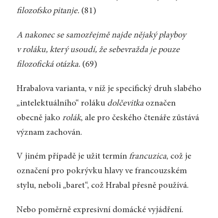
filozofsko pitanje.
(81)
A nakonec se samozřejmě najde nějaký playboy
v roláku, který usoudí, že sebevražda je pouze
filozofická otázka.
(69)
Hrabalova varianta, v níž je specifický druh slabého
„intelektuálního“ roláku
dolčevitka
označen
obecně jako
rolák
, ale pro českého čtenáře zůstává
význam zachován.
V jiném případě je užit termín
francuzica
, což je
označení pro pokrývku hlavy ve francouzském
stylu, neboli „baret“, což Hrabal přesně používá.
Nebo poměrně expresivní domácké vyjádření.