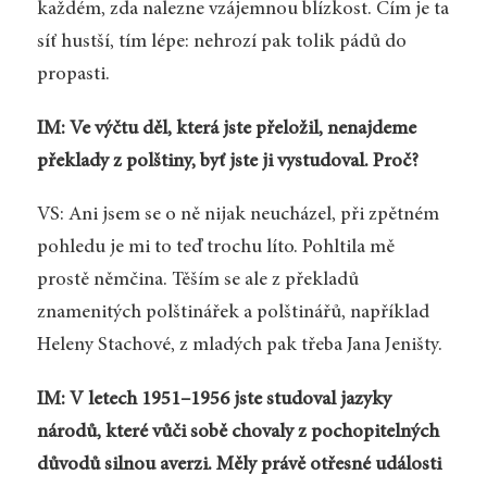
každém, zda nalezne vzájemnou blízkost. Čím je ta
síť hustší, tím lépe: nehrozí pak tolik pádů do
propasti.
IM: Ve výčtu děl, která jste přeložil, nenajdeme
překlady z polštiny, byť jste ji vystudoval. Proč?
VS: Ani jsem se o ně nijak neucházel, při zpětném
pohledu je mi to teď trochu líto. Pohltila mě
prostě němčina. Těším se ale z překladů
znamenitých polštinářek a polštinářů, například
Heleny Stachové, z mladých pak třeba Jana Jeništy.
IM: V letech 1951–1956 jste studoval jazyky
národů, které vůči sobě chovaly z pochopitelných
důvodů silnou averzi. Měly právě otřesné události