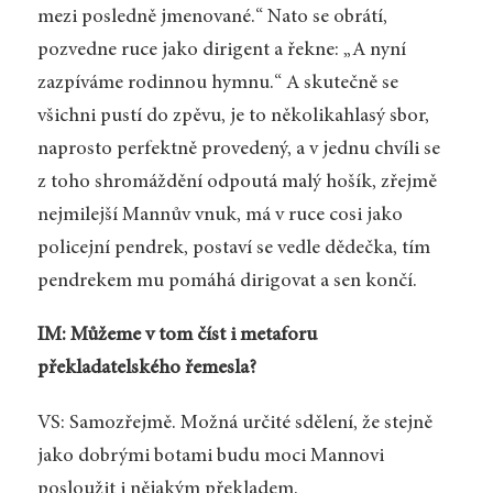
mezi posledně jmenované.“ Nato se obrátí,
pozvedne ruce jako dirigent a řekne: „A nyní
zazpíváme rodinnou hymnu.“ A skutečně se
všichni pustí do zpěvu, je to několikahlasý sbor,
naprosto perfektně provedený, a v jednu chvíli se
z toho shromáždění odpoutá malý hošík, zřejmě
nejmilejší Mannův vnuk, má v ruce cosi jako
policejní pendrek, postaví se vedle dědečka, tím
pendrekem mu pomáhá dirigovat a sen končí.
IM: Můžeme v tom číst i metaforu
překladatelského řemesla?
VS: Samozřejmě. Možná určité sdělení, že stejně
jako dobrými botami budu moci Mannovi
posloužit i nějakým překladem.