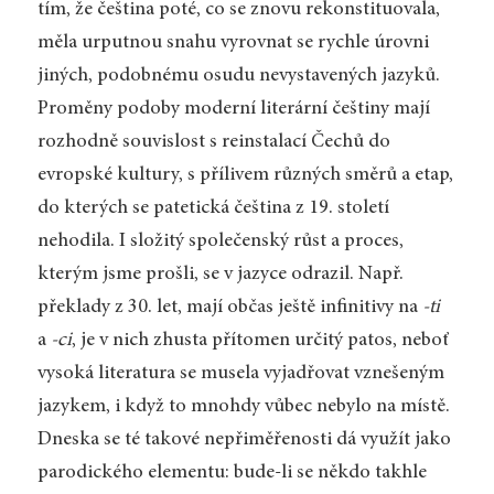
tím, že čeština poté, co se znovu rekonstituovala,
měla urputnou snahu vyrovnat se rychle úrovni
jiných, podobnému osudu nevystavených jazyků.
Proměny podoby moderní literární češtiny mají
rozhodně souvislost s reinstalací Čechů do
evropské kultury, s přílivem různých směrů a etap,
do kterých se patetická čeština z 19. století
nehodila. I složitý společenský růst a proces,
kterým jsme prošli, se v jazyce odrazil. Např.
překlady z 30. let, mají občas ještě infinitivy na
-ti
a
-ci
, je v nich zhusta přítomen určitý patos, neboť
vysoká literatura se musela vyjadřovat vznešeným
jazykem, i když to mnohdy vůbec nebylo na místě.
Dneska se té takové nepřiměřenosti dá využít jako
parodického elementu: bude-li se někdo takhle