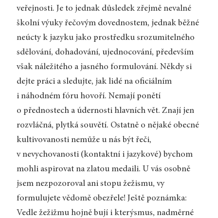
veřejnosti. Je to jednak důsledek zřejmě nevalné
školní výuky řečovým dovednostem, jednak běžné
neúcty k jazyku jako prostředku srozumitelného
sdělování, dohadování, ujednocování, především
však náležitého a jasného formulování. Někdy si
dejte práci a sledujte, jak lidé na oficiálním
i náhodném fóru hovoří. Nemají ponětí
o přednostech a údernosti hlavních vět. Znají jen
rozvláčná, plytká souvětí. Ostatně o nějaké obecné
kultivovanosti nemůže u nás být řeči,
v nevychovanosti (kontaktní i jazykové) bychom
mohli aspirovat na zlatou medaili. U vás osobně
jsem nezpozoroval ani stopu žežismu, vy
formulujete vědomě obezřele! Ještě poznámka:
Vedle žežižmu hojně bují i kterýsmus, nadměrné