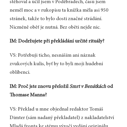
stěhoval a učil jsem v Poděbradech, času jsem
neměl moc a v rukopisu ta knížka měla asi 950
stránek, takže to bylo dosti značné strádání.
Nicméně oběť je nutná. Bez oběti nejde nic.
IM: Dodržujete při překládání určité rituály?
VS: Potřebuji ticho, nesnáším ani náznak
zvukových kulis, byť by to byli moji hudební
oblíbenci.
IM: Proč jste znovu přeložil
Smrt v Benátkách
od
Thomase Manna?
VS: Překlad u mne objednal redaktor Tomáš
Dimter (sám nadaný překladatel) z nakladatelství
Mladá fronta ke stému výročí vydání originálu