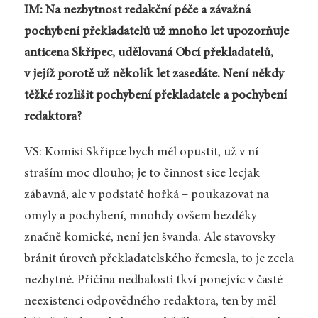
IM: Na nezbytnost redakční péče a závažná
pochybení překladatelů už mnoho let upozorňuje
anticena Skřipec, udělovaná Obcí překladatelů,
v jejíž porotě už několik let zasedáte. Není někdy
těžké rozlišit pochybení překladatele a pochybení
redaktora?
VS: Komisi Skřipce bych měl opustit, už v ní
straším moc dlouho; je to činnost sice lecjak
zábavná, ale v podstatě hořká – poukazovat na
omyly a pochybení, mnohdy ovšem bezděky
značně komické, není jen švanda. Ale stavovsky
bránit úroveň překladatelského řemesla, to je zcela
nezbytné. Příčina nedbalosti tkví ponejvíc v časté
neexistenci odpovědného redaktora, ten by měl