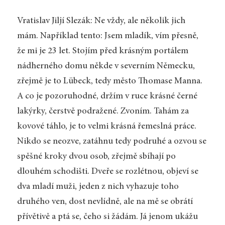
Vratislav Jiljí Slezák: Ne vždy, ale několik jich
mám. Například tento: Jsem mladík, vím přesně,
že mi je 23 let. Stojím před krásným portálem
nádherného domu někde v severním Německu,
zřejmě je to Lübeck, tedy město Thomase Manna.
A co je pozoruhodné, držím v ruce krásné černé
lakýrky, čerstvě podražené. Zvoním. Tahám za
kovové táhlo, je to velmi krásná řemeslná práce.
Nikdo se neozve, zatáhnu tedy podruhé a ozvou se
spěšné kroky dvou osob, zřejmě sbíhají po
dlouhém schodišti. Dveře se rozlétnou, objeví se
dva mladí muži, jeden z nich vyhazuje toho
druhého ven, dost nevlídně, ale na mě se obrátí
přívětivě a ptá se, čeho si žádám. Já jenom ukážu