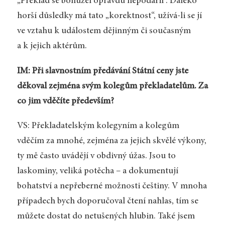
„Překlad se bohužel opravdu nepodařil“. Daleko
horší důsledky má tato „korektnost“, užívá-li se jí
ve vztahu k událostem dějinným či současným
a k jejich aktérům.
IM: Při slavnostním předávání Státní ceny jste
děkoval zejména svým kolegům překladatelům. Za
co jim vděčíte především?
VS: Překladatelským kolegyním a kolegům
vděčím za mnohé, zejména za jejich skvělé výkony,
ty mě často uvádějí v obdivný úžas. Jsou to
laskominy, veliká potěcha – a dokumentují
bohatství a nepřeberné možnosti češtiny. V mnoha
případech bych doporučoval čtení nahlas, tím se
můžete dostat do netušených hlubin. Také jsem