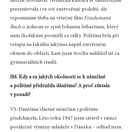
možné srovnávat. Německá kultura se samozřejmě
prezentovala i ve své znetvořené podobě, ale
vzpomínám třeba na výtečný film
Friedemann
Bach
o jednom ze synů Johanna Sebastiana, který
nám školákům promítli za války. Polština byla při
vstupu na fakultu jakýmsi napůl otevřeným
oknem do oblasti, kam jsem trochu nahlížel už za
gymnaziálních studií.
IM: Kdy a za jakých okolností se k němčině
a polštině přidružila dánština? A proč zůstala
v pozadí?
VS: Dánština vlastně němčinu i polštinu
předcházela. Léto roku 1947 jsem strávil v rámci
poválečné výměny mládeže v Dánsku – odtud jsem