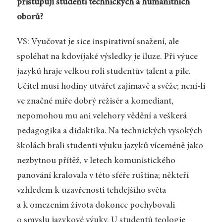
přistupují studenti technických a humanitních
oborů?
VS: Vyučovat je sice inspirativní snažení, ale
spoléhat na kdovíjaké výsledky je iluze. Při výuce
jazyků hraje velkou roli studentův talent a píle.
Učitel musí hodiny utvářet zajímavě a svěže; není-li
ve značné míře dobrý režisér a komediant,
nepomohou mu ani velehory vědění a veškerá
pedagogika a didaktika. Na technických vysokých
školách brali studenti výuku jazyků víceméně jako
nezbytnou přítěž, v letech komunistického
panování kralovala v této sféře ruština; někteří
vzhledem k uzavřenosti tehdejšího světa
a k omezením života dokonce pochybovali
o smyslu jazykové výuky. U studentů teologie