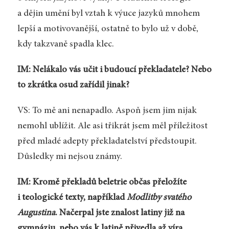
a dějin umění byl vztah k výuce jazyků mnohem
lepší a motivovanější, ostatně to bylo už v době,
kdy takzvaně spadla klec.
IM: Nelákalo vás učit i budoucí překladatele? Nebo
to zkrátka osud zařídil jinak?
VS: To mě ani nenapadlo. Aspoň jsem jim nijak
nemohl ublížit. Ale asi třikrát jsem měl příležitost
před mladé adepty překladatelství předstoupit.
Důsledky mi nejsou známy.
IM: Kromě překladů beletrie občas přeložíte
i teologické texty, například
Modlitby svatého
Augustina
. Načerpal jste znalost latiny již na
gymnáziu, nebo vás k latině přivedla až víra