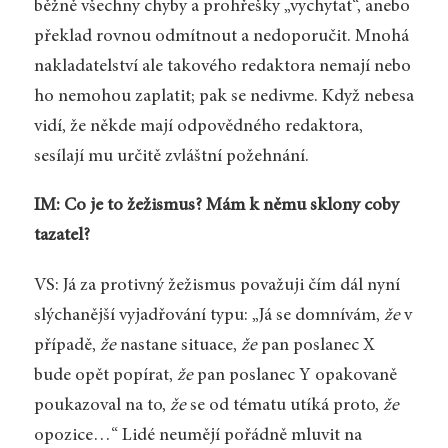
běžně všechny chyby a prohřešky „vychytat“, anebo
překlad rovnou odmítnout a nedoporučit. Mnohá
nakladatelství ale takového redaktora nemají nebo
ho nemohou zaplatit; pak se nedivme. Když nebesa
vidí, že někde mají odpovědného redaktora,
sesílají mu určitě zvláštní požehnání.
IM: Co je to žežismus? Mám k němu sklony coby
tazatel?
VS: Já za protivný žežismus považuji čím dál nyní
slýchanější vyjadřování typu: „Já se domnívám,
že
v
případě,
že
nastane situace,
že
pan poslanec X
bude opět popírat,
že
pan poslanec Y opakovaně
poukazoval na to,
že
se od tématu utíká proto,
že
opozice…“ Lidé neumějí pořádně mluvit na