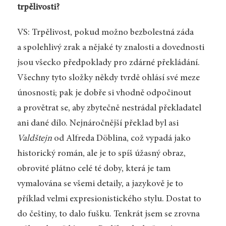
trpělivosti?
VS: Trpělivost, pokud možno bezbolestná záda
a spolehlivý zrak a nějaké ty znalosti a dovednosti
jsou všecko předpoklady pro zdárné překládání.
Všechny tyto složky někdy tvrdě ohlásí své meze
únosnosti; pak je dobře si vhodně odpočinout
a provětrat se, aby zbytečně nestrádal překladatel
ani dané dílo. Nejnáročnější překlad byl asi
Valdštejn
od Alfreda Döblina, což vypadá jako
historický román, ale je to spíš úžasný obraz,
obrovité plátno celé té doby, která je tam
vymalována se všemi detaily, a jazykově je to
příklad velmi expresionistického stylu. Dostat to
do češtiny, to dalo fušku. Tenkrát jsem se zrovna