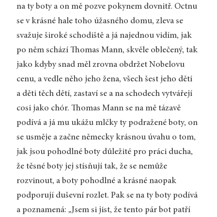
na ty boty a on mě pozve pokynem dovnitř. Octnu
se v krásné hale toho úžasného domu, zleva se
svažuje široké schodiště a já najednou vidím, jak
po něm schází Thomas Mann, skvěle oblečený, tak
jako kdyby snad měl zrovna obdržet Nobelovu
cenu, a vedle něho jeho žena, všech šest jeho dětí
a děti těch dětí, zastaví se a na schodech vytvářejí
cosi jako chór. Thomas Mann se na mě tázavě
podívá a já mu ukážu mlčky ty podražené boty, on
se usměje a začne německy krásnou úvahu o tom,
jak jsou pohodlné boty důležité pro práci ducha,
že těsné boty jej stísňují tak, že se nemůže
rozvinout, a boty pohodlné a krásné naopak
podporují duševní rozlet. Pak se na ty boty podívá
a poznamená: „Jsem si jist, že tento pár bot patří