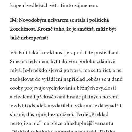
kupení vedlejších vět s tímto zájmenem.
IM: Novodobým nešvarem se stala i politická
korektnost. Kromě toho, že je směšná, může být
také nebezpečná?
VS: Politická korektnost je v podstatě pusté lhaní.
Směšná tedy není, byť takovou podobu zdánlivě
mívá. Je-li někdo zjevná potvora, má se to říct, a ne
zaobalovat do vyjádření například „občas se u dané
osoby projevuje vychylování z běžných zvyklostí
a chvílemi i překračování hranic platných norem“.
Vždyť i odsudek nezdařilého výkonu se dá vyjádřit
slušně, důstojně, bez urážení. Tvrdé „Překlad
nestojí za nic“ má přece ohleduplnější variantu