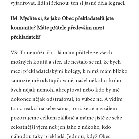
vyjadřovat, lidi si řeknou: ten si jasně dělá legraci.
IM: Myslíte si, že jako Obec překladatelů jste
komunita? Máte přátele především mezi
překladateli?
VS: To nemůžu říct. Já mám přátele ze všech
možných koutů a sfér, ale nestalo se mi, že bych
mezi překladatelskými kolegy, k nimž mám blízko
samozřejmě odstupňovaně, našel někoho, koho
bych nějak nemohl akceptovat nebo kdo by mě
dokonce nějak odstrašoval, to vůbec ne. A vidím
to i z reakcí na sebe sama, totiž že se navzájem
pozorujeme celkem zálibně a máme jistě ze sebe
celostnější vjem než jen jako z někoho, kdo
náhodou taky překládá. Jednou, když Obec