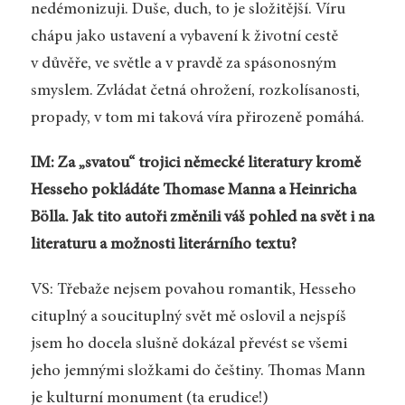
nedémonizuji. Duše, duch, to je složitější. Víru
chápu jako ustavení a vybavení k životní cestě
v důvěře, ve světle a v pravdě za spásonosným
smyslem. Zvládat četná ohrožení, rozkolísanosti,
propady, v tom mi taková víra přirozeně pomáhá.
IM: Za „svatou“ trojici německé literatury kromě
Hesseho pokládáte Thomase Manna a Heinricha
Bölla. Jak tito autoři změnili váš pohled na svět i na
literaturu a možnosti literárního textu?
VS: Třebaže nejsem povahou romantik, Hesseho
cituplný a soucituplný svět mě oslovil a nejspíš
jsem ho docela slušně dokázal převést se všemi
jeho jemnými složkami do češtiny. Thomas Mann
je kulturní monument (ta erudice!)