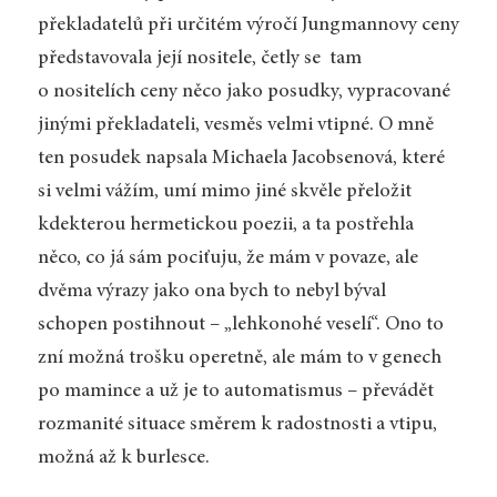
překladatelů při určitém výročí Jungmannovy ceny
představovala její nositele, četly se tam
o nositelích ceny něco jako posudky, vypracované
jinými překladateli, vesměs velmi vtipné. O mně
ten posudek napsala Michaela Jacobsenová, které
si velmi vážím, umí mimo jiné skvěle přeložit
kdekterou hermetickou poezii, a ta postřehla
něco, co já sám pociťuju, že mám v povaze, ale
dvěma výrazy jako ona bych to nebyl býval
schopen postihnout – „lehkonohé veselí“. Ono to
zní možná trošku operetně, ale mám to v genech
po mamince a už je to automatismus – převádět
rozmanité situace směrem k radostnosti a vtipu,
možná až k burlesce.