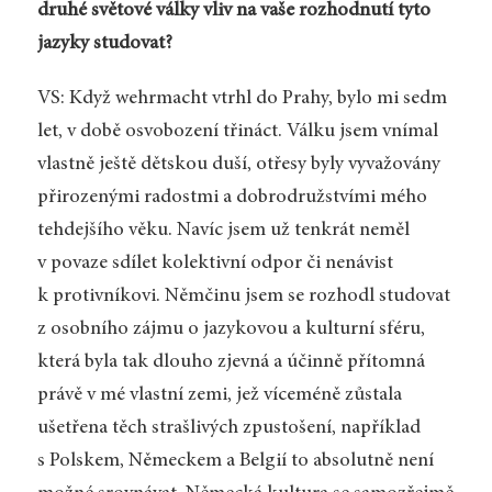
druhé světové války vliv na vaše rozhodnutí tyto
jazyky studovat?
VS: Když wehrmacht vtrhl do Prahy, bylo mi sedm
let, v době osvobození třináct. Válku jsem vnímal
vlastně ještě dětskou duší, otřesy byly vyvažovány
přirozenými radostmi a dobrodružstvími mého
tehdejšího věku. Navíc jsem už tenkrát neměl
v povaze sdílet kolektivní odpor či nenávist
k protivníkovi. Němčinu jsem se rozhodl studovat
z osobního zájmu o jazykovou a kulturní sféru,
která byla tak dlouho zjevná a účinně přítomná
právě v mé vlastní zemi, jež víceméně zůstala
ušetřena těch strašlivých zpustošení, například
s Polskem, Německem a Belgií to absolutně není