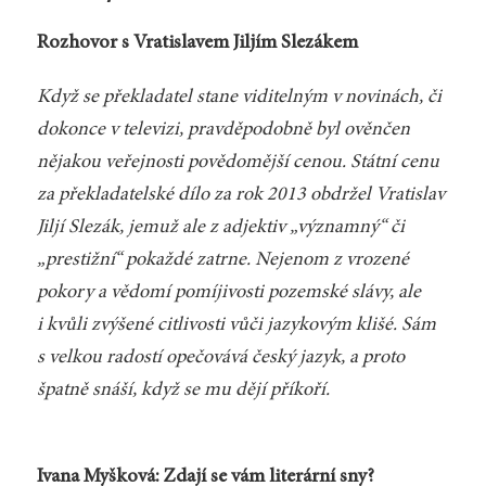
Rozhovor s Vratislavem Jiljím Slezákem
Když se překladatel stane viditelným v novinách, či
dokonce v televizi, pravděpodobně byl ověnčen
nějakou veřejnosti povědomější cenou. Státní cenu
za překladatelské dílo za rok 2013 obdržel Vratislav
Jiljí Slezák, jemuž ale z adjektiv „významný“ či
„prestižní“ pokaždé zatrne. Nejenom z vrozené
pokory a vědomí pomíjivosti pozemské slávy, ale
i kvůli zvýšené citlivosti vůči jazykovým klišé. Sám
s velkou radostí opečovává český jazyk, a proto
špatně snáší, když se mu dějí příkoří.
Ivana Myšková: Zdají se vám literární sny?