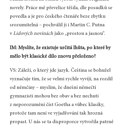
novely. Práce mě převelice těšila, dle posudků se
povedla a je pro českého čtenáře beze zbytku
srozumitelná – pochválil ji i Martin C. Putna
v
Lidových novinách
jako „prostou a jasnou“.
IM: Myslíte, že existuje určitá lhůta, po které by
mělo být klasické dílo znovu přeloženo?
VS: Záleží, o který jde jazyk. Čeština se bohužel
vyznačuje tím, že se velmi rychle vyvíjí, na rozdíl
od němčiny – myslím, že dnešní němečtí
gymnazisti mohou bez obav a bez nechuti
z neporozumění číst Goetha a vůbec klasiky,
protože tam není ve vyjadřování tak hrozná
propast. U nás se ta disproporce vytvořila patrně