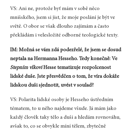
VS: Ani ne, protože byť mám v sobě něco
mnišského, jsem si jist, že moje poslání je být ve
světě. O obor se však dlouho zajímám a často
překládám i velesložité odborné teologické texty.
IM: Možná se vám zdá podezřelé, že jsem se dosud
neptala na Hermanna Hesseho. Tedy konečně: Ve
Stepním vlkovi
Hesse tematizuje rozpolcenost
lidské duše. Jste přesvědčen o tom, že víra dokáže
lidskou duši sjednotit, uvést v soulad?
VS: Polarita lidské osoby je Hesseho ústředním
tématem, to u něho najdeme všude. Já mám jako
každý člověk taky tělo a duši a hledám rovnováhu,
avšak to, co se obvykle míní tělem, zbytečně