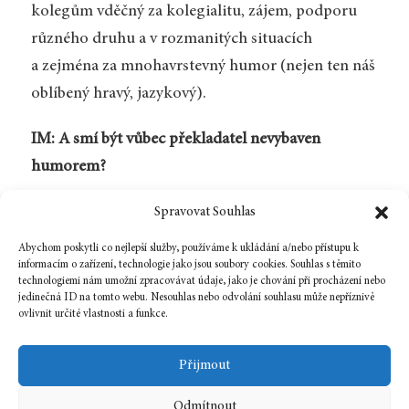
kolegům vděčný za kolegialitu, zájem, podporu
různého druhu a v rozmanitých situacích
a zejména za mnohavrstevný humor (nejen ten náš
oblíbený hravý, jazykový).
IM: A smí být vůbec překladatel nevybaven
humorem?
VS: Tak to je závažné provinění. Na to by mohlo
Spravovat Souhlas
být i doživotí.
Abychom poskytli co nejlepší služby, používáme k ukládání a/nebo přístupu k
informacím o zařízení, technologie jako jsou soubory cookies. Souhlas s těmito
technologiemi nám umožní zpracovávat údaje, jako je chování při procházení nebo
jedinečná ID na tomto webu. Nesouhlas nebo odvolání souhlasu může nepříznivě
ovlivnit určité vlastnosti a funkce.
Zpět na číslo
Přijmout
Odmítnout