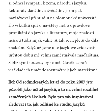
si odnesl sympatii k zemi, národu i jazyku.
Lektoráty dánštiny a švédštiny jsem pak
navštěvoval při studiu na olomoucké univerzitě;
šlo vskutku spíš o návštěvy než o opravdové
pronikání do jazyka a literatury, moje znalosti
nejsou tudíž nijak valné. A tak se nepletu do díla
znalcům. Když už jsme u té jazykové zvídavosti:
určitou dobu mě velmi zaměstnávala maďarština.
S blízkými sousedy by se měl člověk aspoň
v základech umět dorozumět v jejich mateřštině.
IM: Od sedmdesátých let až do roku 2007 jste
působil jako učitel jazyků, a to na velmi rozdílně
zaměřených školách. Bylo pro vás inspirativní
sledovat i to, jak odlišně ke studiu jazyků