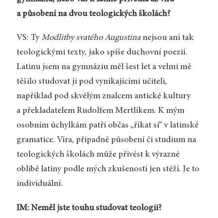
a působení na dvou teologických školách?
VS: Ty
Modlitby svatého Augustina
nejsou ani tak
teologickými texty, jako spíše duchovní poezií.
Latinu jsem na gymnáziu měl šest let a velmi mě
těšilo studovat ji pod vynikajícími učiteli,
například pod skvělým znalcem antické kultury
a překladatelem Rudolfem Mertlíkem. K mým
osobním úchylkám patří občas „říkat si“ v latinské
gramatice. Víra, případně působení či studium na
teologických školách může přivést k výrazné
oblibě latiny podle mých zkušeností jen stěží. Je to
individuální.
IM: Neměl jste touhu studovat teologii?