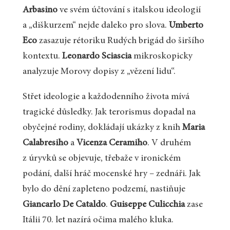
Arbasino
ve svém účtování s italskou ideologií
a „diškurzem“ nejde daleko pro slova.
Umberto
Eco
zasazuje rétoriku Rudých brigád do širšího
kontextu.
Leonardo Sciascia
mikroskopicky
analyzuje Morovy dopisy z „vězení lidu“.
Střet ideologie a každodenního života mívá
tragické důsledky. Jak terorismus dopadal na
obyčejné rodiny, dokládají ukázky z knih
Maria
Calabresiho
a
Vicenza Ceramiho
. V druhém
z úryvků se objevuje, třebaže v ironickém
podání, další hráč mocenské hry – zednáři. Jak
bylo do dění zapleteno podzemí, nastiňuje
Giancarlo De Cataldo
.
Guiseppe Culicchia
zase
Itálii 70. let nazírá očima malého kluka.