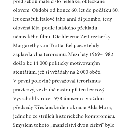
před sebou máte číslo nelehké, obtěžkané
olovem. Období od konce 60. let do počátku 80.
let označují Italové jako anni di piombo, tedy
olověná léta, podle italského překladu
německého filmu Die bleierne Zeit režisérky
Margarethy von Trotta. Bel paese tehdy
zaplavila vlna terorismu. Mezi lety 1969–1982
došlo ke 14 000 politicky motivovaným
atentátům, jež si vyžádaly na 2 000 obětí.
V první polovině převažoval terorismus
pravicový, ve druhé nastoupil ten levicový.
Vyvrcholil v roce 1978 únosem a vraždou
předsedy Křesťanské demokracie Alda Mora,
jednoho ze strůjců historického kompromisu.
Smyslem tohoto „manželství dvou církví“ bylo