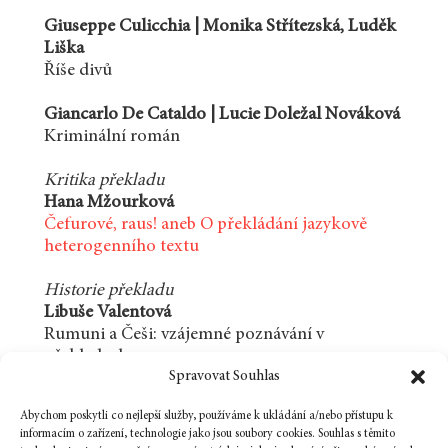
Giuseppe Culicchia | Monika Střítezská, Luděk
Liška
Říše divů
Giancarlo De Cataldo | Lucie Doležal Nováková
Kriminální román
Kritika překladu
Hana Mžourková
Čefurové, raus! aneb O překládání jazykově
heterogenního textu
Historie překladu
Libuše Valentová
Rumuni a Češi: vzájemné poznávání v
překladech
Spravovat Souhlas
Recenze
Abychom poskytli co nejlepší služby, používáme k ukládání a/nebo přístupu k
Zuzana Micková
informacím o zařízení, technologie jako jsou soubory cookies. Souhlas s těmito
Udržet vlastní svět pohromadě