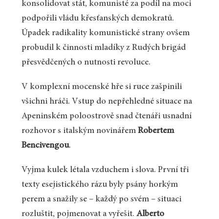
konsolidovat stát, komunisté za podíl na moci
podpořili vládu křesťanských demokratů.
Úpadek radikality komunistické strany ovšem
probudil k činnosti mladíky z Rudých brigád
přesvědčených o nutnosti revoluce.
V komplexní mocenské hře si ruce zašpinili
všichni hráči. Vstup do nepřehledné situace na
Apeninském poloostrově snad čtenáři usnadní
rozhovor s italským novinářem
Robertem
Bencivengou
.
Vyjma kulek létala vzduchem i slova. První tři
texty esejistického rázu byly psány horkým
perem a snažily se – každý po svém – situaci
rozluštit, pojmenovat a vyřešit.
Alberto