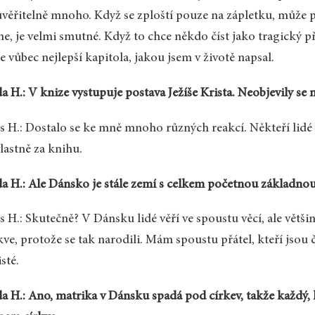
věřitelně mnoho. Když se zploští pouze na zápletku, může pů
ne, je velmi smutné. Když to chce někdo číst jako tragický př
je vůbec nejlepší kapitola, jakou jsem v životě napsal.
a H.: V knize vystupuje postava Ježíše Krista. Neobjevily se 
s H.: Dostalo se ke mně mnoho různých reakcí. Někteří lidé byl
vlastně za knihu.
a H.: Ale Dánsko je stále zemí s celkem početnou základno
s H.: Skutečně? V Dánsku lidé věří ve spoustu věcí, ale větši
kve, protože se tak narodili. Mám spoustu přátel, kteří jsou 
isté.
a H.: Ano, matrika v Dánsku spadá pod církev, takže každý, 