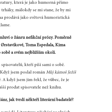
teratury, která je jako humorná přímo
trháky, málokdy se mi stane, že by mi
iha prodává jako světová humoristická
klame.
 mluví o žánru nefikční prózy. Poměrně
 Ørstavikové, Toma Espedala, Kima
o sobě a svém nejbližším okolí.
spisovatelů, kteří píší sami o sobě.
. Když jsem poslal román
Můj kámoš Ježíš
. A když jsem jim řekl, že vůbec, že je
ušší prodat spisovatele než knihu.
ánr, jak tvrdí někteří literární badatelé?