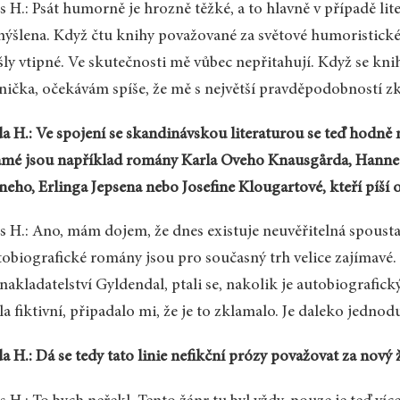
s H.: Psát humorně je hrozně těžké, a to hlavně v případě li
ýšlena. Když čtu knihy považované za světové humoristické 
šly vtipné. Ve skutečnosti mě vůbec nepřitahují. Když se kn
nička, očekávám spíše, že mě s největší pravděpodobností z
a H.: Ve spojení se skandinávskou literaturou se teď hodně
mé jsou například romány Karla Oveho Knausgårda, Hanne
neho, Erlinga Jepsena nebo Josefine Klougartové, kteří píší 
s H.: Ano, mám dojem, že dnes existuje neuvěřitelná spousta 
obiografické romány jsou pro současný trh velice zajímavé
nakladatelství Gyldendal, ptali se, nakolik je autobiografický
la fiktivní, připadalo mi, že je to zklamalo. Je daleko jednod
a H.: Dá se tedy tato linie nefikční prózy považovat za nový ž