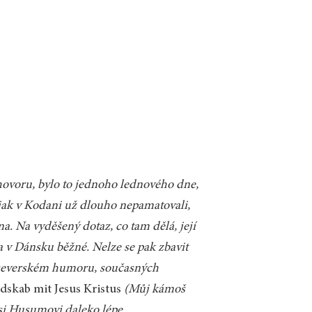
ovoru, bylo to jednoho lednového dne,
 jak v Kodani už dlouho nepamatovali,
. Na vyděšený dotaz, co tam dělá, její
a v Dánsku běžné. Nelze se pak zbavit
 severském humoru, současných
dskab mit Jesus Kristus
(Můj kámoš
rsi Husumovi daleko lépe.