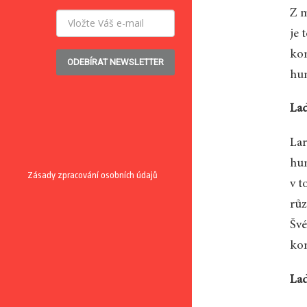
Z m
je 
kon
ODEBÍRAT NEWSLETTER
hum
Lad
Lar
hum
Zásady zpracování osobních údajů
v t
růz
Švé
kon
Lad