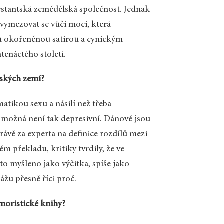
estantská zemědělská společnost. Jednak
 vymezovat se vůči moci, která
iku okořeněnou satirou a cynickým
tenáctého století.
rských zemí?
matikou sexu a násilí než třeba
možná není tak depresivní. Dánové jsou
rávě za experta na definice rozdílů mezi
 překladu, kritiky tvrdily, že ve
o myšleno jako výčitka, spíše jako
ážu přesně říci proč.
umoristické knihy?