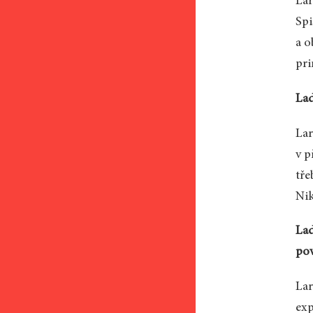
Lar
Spi
a o
pri
Lad
Lar
v p
tře
Nik
Lad
pov
Lar
exp