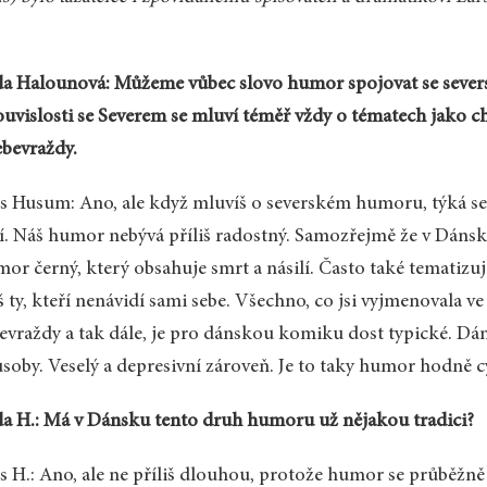
a Halounová: Můžeme vůbec slovo humor spojovat se seversk
ouvislosti se Severem se mluví téměř vždy o tématech jako c
ebevraždy.
s Husum: Ano, ale když mluvíš o severském humoru, týká se 
í. Náš humor nebývá příliš radostný. Samozřejmě že v Dánsku
or černý, který obsahuje smrt a násilí. Často také tematizuje
š ty, kteří nenávidí sami sebe. Všechno, co jsi vyjmenovala ve
evraždy a tak dále, je pro dánskou komiku dost typické. D
soby. Veselý a depresivní zároveň. Je to taky humor hodně c
a H.: Má v Dánsku tento druh humoru už nějakou tradici?
s H.: Ano, ale ne příliš dlouhou, protože humor se průběžně