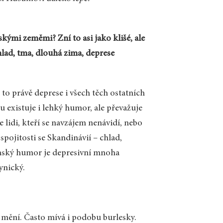
ými zeměmi? Zní to asi jako klišé, ale
hlad, tma, dlouhá zima, deprese
to právě deprese i všech těch ostatních
 existuje i lehký humor, ale převažuje
 lidi, kteří se navzájem nenávidí, nebo
 spojitosti se Skandinávií – chlad,
ánský humor je depresivní mnoha
ynický.
 mění. Často mívá i podobu burlesky.