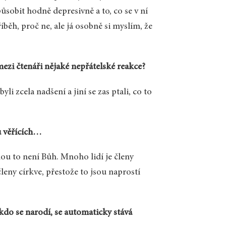
sobit hodně depresivně a to, co se v ní
íběh, proč ne, ale já osobně si myslím, že
mezi čtenáři nějaké nepřátelské reakce?
i zcela nadšení a jiní se zas ptali, co to
u věřících…
nou to není Bůh. Mnoho lidí je členy
členy církve, přestože to jsou naprostí
kdo se narodí, se automaticky stává