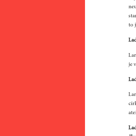
neu
sta
to 
Lad
Lar
je 
Lad
Lar
cír
ate
Lad