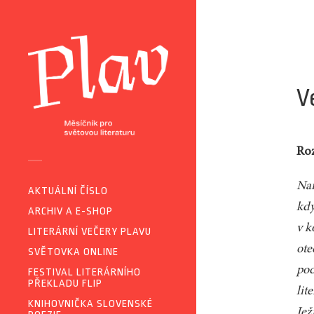
V
Ro
Nar
AKTUÁLNÍ ČÍSLO
kdy
ARCHIV A E-SHOP
v k
LITERÁRNÍ VEČERY PLAVU
ote
SVĚTOVKA ONLINE
pod
FESTIVAL LITERÁRNÍHO
PŘEKLADU FLIP
lit
KNIHOVNIČKA SLOVENSKÉ
Jež