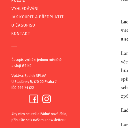
POEZIE
VYHLEDÁVÁNÍ
JAK KOUPIT A PŘEDPLATIT
Lad
O ČASOPISU
v s
KONTAKT
a s
Lar
Časopis vychází jednou měsíčně
věc
a stojí 135 Kč
hum
Vydává: Spolek SPLAV!
spí
U Studánky 5, 170 00 Praha 7
IČO 266 74 122
seb
způ
Lad
Aby vám neuteklo žádné nové číslo,
přihlašte se k našemu newsletteru:
Lar