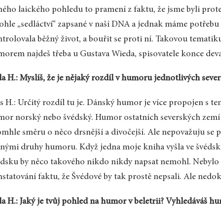
ého laického pohledu to pramení z faktu, že jsme byli prot
tohle „sedláctví“ zapsané v naší DNA a jednak máme potřebu
trolovala běžný život, a bouřit se proti ní. Takovou temat
orem najdeš třeba u Gustava Wieda, spisovatele konce deva
a H.: Myslíš, že je nějaký rozdíl v humoru jednotlivých seve
s H.: Určitý rozdíl tu je. Dánský humor je více propojen s te
or norský nebo švédský. Humor ostatních severských zemí 
omhle směru o něco drsnější a divočejší. Ale nepovažuju se p
nými druhy humoru. Když jedna moje kniha vyšla ve švédském
dsku by něco takového nikdo nikdy napsat nemohl. Nebylo t
statování faktu, že Švédové by tak prostě nepsali. Ale nedok
a H.: Jaký je tvůj pohled na humor v beletrii? Vyhledáváš h