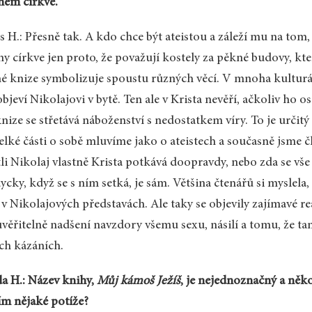
nem církve.
s H.: Přesně tak. A kdo chce být ateistou a záleží mu na tom
ny církve jen proto, že považují kostely za pěkné budovy, kt
é knize symbolizuje spoustu různých věcí. V mnoha kulturá
objeví Nikolajovi v bytě. Ten ale v Krista nevěří, ačkoliv ho 
nize se střetává náboženství s nedostatkem víry. To je určitý
elké části o sobě mluvíme jako o ateistech a současně jsme čl
tli Nikolaj vlastně Krista potkává doopravdy, nebo zda se vš
ycky, když se s ním setká, je sám. Většina čtenářů si myslela
 v Nikolajových představách. Ale taky se objevily zajímavé r
věřitelně nadšení navzdory všemu sexu, násilí a tomu, že ta
ch kázáních.
a H.: Název knihy,
Můj kámoš Ježíš
, je nejednoznačný a ně
ím nějaké potíže?