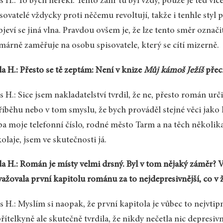
s H.: To bych neřekl. Tento žánr tu byl vždy, pouze je teď víc
sovatelé vždycky proti něčemu revoltují, takže i tenhle styl p
bjeví se jiná vlna. Pravdou ovšem je, že lze tento směr označi
márně zaměřuje na osobu spisovatele, který se cítí mizerně.
a H.: Přesto se tě zeptám: Není v knize
Můj kámoš Ježíš
přec
s H.: Sice jsem nakladatelství tvrdil, že ne, přesto román ur
říběhu nebo v tom smyslu, že bych prováděl stejné věci jako
ba moje telefonní číslo, rodné město Tarm a na těch několik
olaje, jsem ve skutečnosti já.
a H.: Román je místy velmi drsný. Byl v tom nějaký záměr? V
ažovala první kapitolu románu za to nejdepresivnější, co v ž
s H.: Myslím si naopak, že první kapitola je vůbec to nejvtip
řítelkyně ale skutečně tvrdila, že nikdy nečetla nic depresivn