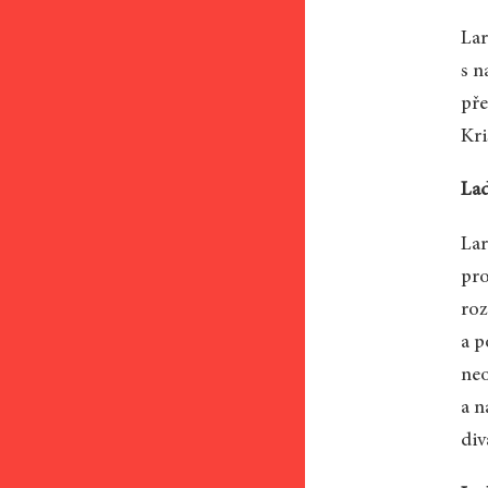
Lar
s n
pře
Kri
Lad
Lar
pro
roz
a p
neo
a n
div