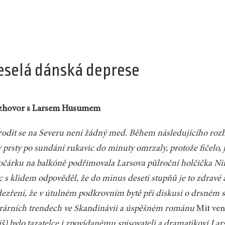
eselá dánská deprese
zhovor s Larsem Husumem
odit se na Severu není žádný med. Během následujícího rozh
 prsty po sundání rukavic do minuty omrzaly, protože fičelo,
očárku na balkóně podřimovala Larsova půlroční holčička Nina
c s klidem odpověděl, že do minus deseti stupňů je to zdravé 
ezření, že v útulném podkrovním bytě při diskusi o drsném
erárních trendech ve Skandinávii a úspěšném románu
Mit ven
íš) bylo tazatelce i zpovídanému spisovateli a dramatikovi La