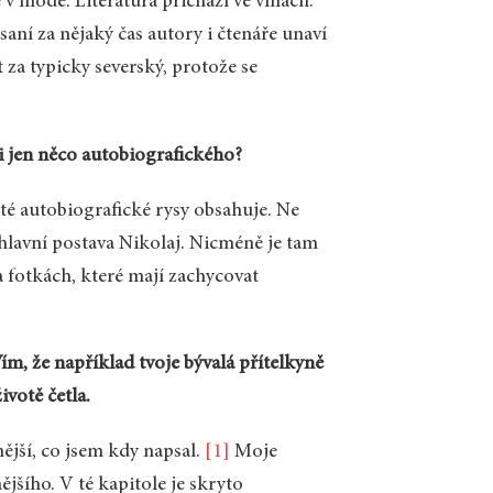
e v módě. Literatura přichází ve vlnách.
saní za nějaký čas autory i čtenáře unaví
t za typicky severský, protože se
i jen něco autobiografického?
čité autobiografické rysy obsahuje. Ne
 hlavní postava Nikolaj. Nicméně je tam
a fotkách, které mají zachycovat
ím, že například tvoje bývalá přítelkyně
ivotě četla.
nější, co jsem kdy napsal.
[1]
Moje
ějšího. V té kapitole je skryto