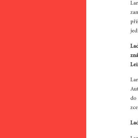
Lar
zam
při
jed
Lad
zná
Lei
Lar
Aut
do 
zce
Lad