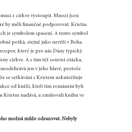
, musí z církve vystoupit. Mnozí jsou
eré by měli finančně podporovat. Kristus
ch je symbolem spasení. A tento symbol
osobně potká, stejně jako nevěří v Boha.
 rozpor, který je pro nás Dány typický.
eny církve. A s tím též souvisí otázka,
e neodehrává jen v jeho hlavě, protože
, že se setkávání s Kristem uskutečňuje
eakce od kněží, kteří tím románem byli
m Kristus nadává, a zmiňovali knihu ve
koho možná může odrazovat. Nebyly