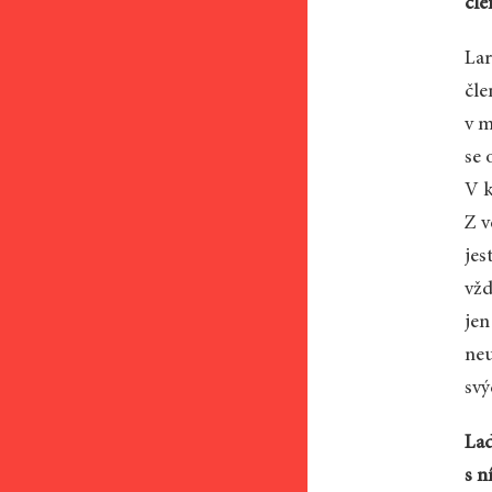
čle
Lar
čle
v m
se 
V k
Z v
jes
vžd
jen
neu
svý
Lad
s n