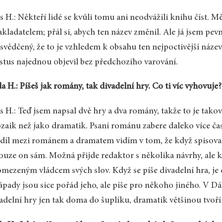
s H.: Někteří lidé se kvůli tomu ani neodvážili knihu číst. 
akladatelem; přál si, abych ten název změnil. Ale já jsem pev
svědčený, že to je vzhledem k obsahu ten nejpoctivější název
stus najednou objevil bez předchozího varování.
a H.: Píšeš jak romány, tak divadelní hry. Co ti víc vyhovuje?
s H.: Teď jsem napsal dvě hry a dva romány, takže to je takov
zaik než jako dramatik. Psaní románu zabere daleko více čas
díl mezi románem a dramatem vidím v tom, že když spisovat
ouze on sám. Možná přijde redaktor s několika návrhy, ale k
mezeným vládcem svých slov. Když se píše divadelní hra, je č
ápady jsou sice pořád jeho, ale píše pro někoho jiného. V 
adelní hry jen tak doma do šuplíku, dramatik většinou tvoří 