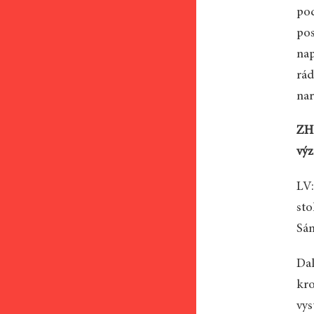
pod
pos
nap
rád
nar
ZH:
vý
LV:
sto
Sám
Dal
kro
vys