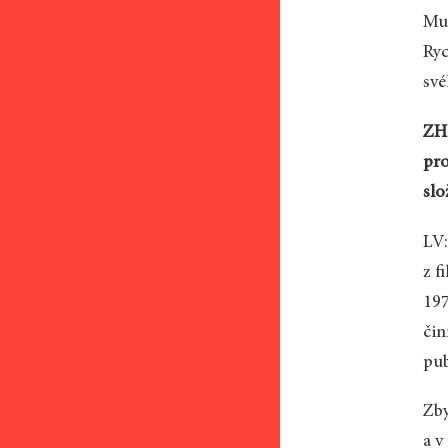
Mus
Ryc
své
ZH:
pro
slo
LV:
z f
197
čin
pub
Zby
a v