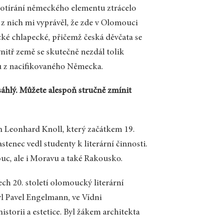
 potírání německého elementu ztrácelo
 z nich mi vyprávěl, že zde v Olomouci
ké chlapecké, přičemž česká děvčata se
itř země se skutečně nezdál tolik
aku z nacifikovaného Německa.
áhlý. Můžete alespoň stručně zmínit
h Leonhard Knoll, který začátkem 19.
stenec vedl studenty k literární činnosti.
uc, ale i Moravu a také Rakousko.
h 20. století olomoucký literární
l Pavel Engelmann, ve Vídni
historii a estetice. Byl žákem architekta