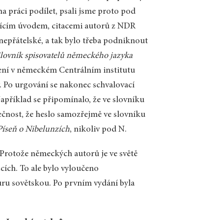
 na práci podílet, psali jsme proto pod
ujícím úvodem, citacemi autorů z NDR
nepřátelské, a tak bylo třeba podniknout
lovník spisovatelů německého jazyka
álení v německém Centrálním institutu
y. Po urgování se nakonec schvalovací
apříklad se připomínalo, že ve slovníku
ečnost, že heslo samozřejmě ve slovníku
Píseň o Nibelunzích
, nikoliv pod N.
 Protože německých autorů je ve světě
ích. To ale bylo vyloučeno
uru sovětskou. Po prvním vydání byla