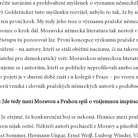
rčité navázání a prohloubení myšlenek o významu německého
ž Goldstücker tuto myšlenku rozvíjel, nebylo to tak, že by n
 ten první krok. My tedy jeho teze o významu pražské něme
 pouze o krok dál. Moravská německá literatura tak nestojí v 
řístupu tu pozorovat lze. První koncepce výzkumu pražské n
ěření – na autory, kteří se stali oběťmi nacismu, či na takov
jatelní pro demokratický svět. Moravskou německou literatu
ujeme se i autorům, kteří se politicky neprofilovali anebo 
o pojetí je v dnešní době znát i u kolegů v Praze – po vzo
orů vzniká i slovník pražských německých autorů s podobn
 Jde tedy mezi Moravou a Prahou spíš o vzájemnou inspirac
 Je zřejmé, že konkurenční boj se nekoná. Hranice mezi p
sou nijak ostré. Někteří autoři pocházeli z Moravy a působil
st Sommer, Hermann Ungar, Ernst Weiβ, Ludwig Winder, V