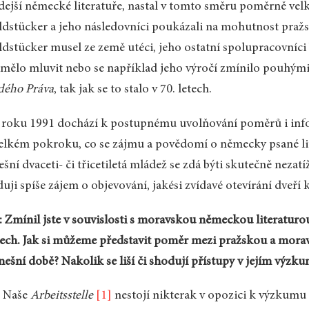
dejší německé literatuře, nastal v tomto směru poměrně vel
dstücker a jeho následovníci poukázali na mohutnost pražs
dstücker musel ze země utéci, jeho ostatní spolupracovníci b
mělo mluvit nebo se například jeho výročí zmínilo pouhým
dého Práva
, tak jak se to stalo v 70. letech.
roku 1991 dochází k postupnému uvolňování poměrů i infor
elkém pokroku, co se zájmu a povědomí o německy psané lit
šní dvaceti- či třicetiletá mládež se zdá býti skutečně neza
duji spíše zájem o objevování, jakési zvídavé otevírání dveř
 Zmínil jste v souvislosti s moravskou německou literaturo
ech. Jak si můžeme představit poměr mezi pražskou a mora
nešní době? Nakolik se liší či shodují přístupy v jejím výzk
: Naše
Arbeitsstelle
[1]
nestojí nikterak v opozici k výzkumu 