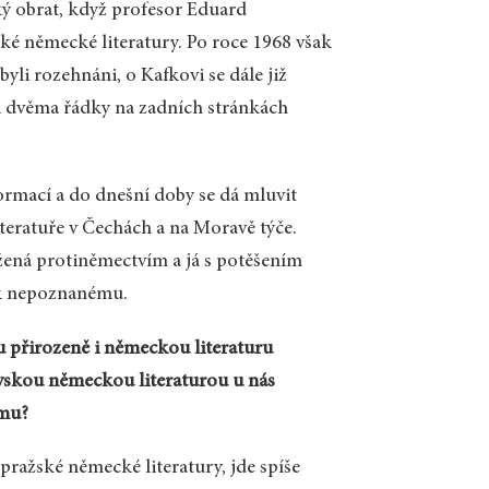
ký obrat, když profesor Eduard
ké německé literatury. Po roce 1968 však
yli rozehnáni, o Kafkovi se dále již
i dvěma řádky na zadních stránkách
mací a do dnešní doby se dá mluvit
eratuře v Čechách a na Moravě týče.
tížená protiněmectvím a já s potěšením
í k nepoznanému.
u přirozeně i německou literaturu
vskou německou literaturou u nás
umu?
pražské německé literatury, jde spíše