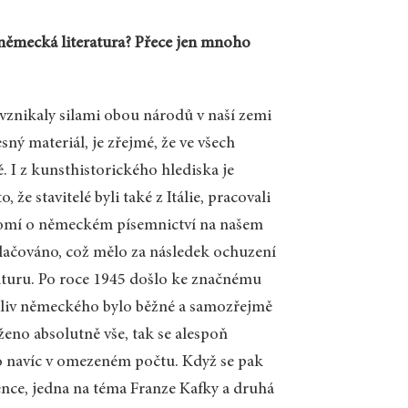
německá literatura? Přece jen mnoho
 vznikaly silami obou národů v naší zemi
esný materiál, je zřejmé, že ve všech
. I z kunsthistorického hlediska je
 že stavitelé byli také z Itálie, pracovali
Vědomí o německém písemnictví na našem
tlačováno, což mělo za následek ochuzení
lturu. Po roce 1945 došlo ke značnému
liv německého bylo běžné a samozřejmě
eno absolutně vše, tak se alespoň
 to navíc v omezeném počtu. Když se pak
ence, jedna na téma Franze Kafky a druhá