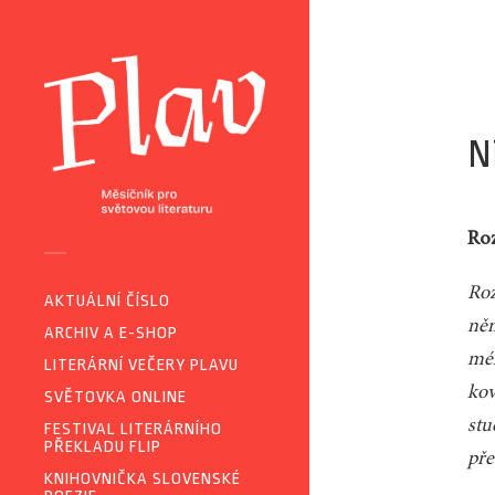
N
Ro
Roz
AKTUÁLNÍ ČÍSLO
něm
ARCHIV A E-SHOP
méh
LITERÁRNÍ VEČERY PLAVU
kov
SVĚTOVKA ONLINE
stu
FESTIVAL LITERÁRNÍHO
PŘEKLADU FLIP
pře
KNIHOVNIČKA SLOVENSKÉ