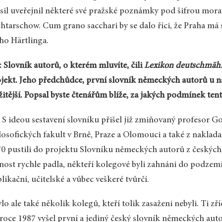
il uveřejnil některé své pražské poznámky pod šifrou mor
htarschow. Cum grano sacchari by se dalo říci, že Praha m
ho Härtlinga.
 Slovník autorů, o kterém mluvíte, čili
Lexikon deutschmähr
jekt. Jeho předchůdce, první slovník německých autorů u ná
žitější. Popsal byste čtenářům blíže, za jakých podmínek ten
 S ideou sestavení slovníku přišel již zmiňovaný profesor Go
ilosofických fakult v Brně, Praze a Olomouci a také z nakladat
0 pustili do projektu Slovníku německých autorů z českých
nost rychle padla, někteří kolegové byli zahnáni do podzemí, 
likační, učitelské a vůbec veškeré tvůrčí.
lo ale také několik kolegů, kteří tolik zasaženi nebyli. Ti zř
 roce 1987 vyšel první a jediný český slovník německých aut