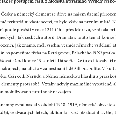
 Jak se postupem času, z hlediska literárního, vyvíjely česk
 Český a německý element se dříve na našem území přirozeně 
mé teritoriální vlastenectví, to bylo vždy na prvním místě.
rá podle pověsti v roce 1241 táhla přes Moravu, vznikala při 
eckých, tak českých autorů. Dramata s touto tematikou se h
ozenci, jak známo, měli všichni vesměs německé vzdělání, a
in, vzpomeňme třeba na Rettigovou, Palackého či Náprstka.
išovat až od konce 19. století. Dá se říci, že tu existovaly tř
 nákupech, na ulici a v zaměstnání lidé žili pospolitě. V kul
yka: Češi četli Nerudu a Němci německou klasiku a pražskou 
 elementy proti sobě. Vztahy nebyly maximálně vyostřené, al
an mobilizováno proti sobě navzájem.
namný zvrat nastal v období 1918–1919, německé obyvatelstv
ději, ve dvacátých letech, uklidnila – Češi již dosáhli svého, 