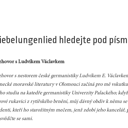
iebelungenlied hledejte pod pís
zhovor s Ludvíkem Václavkem
hovor s nestorem české germanistiky Ludvíkem E. Václavke
ecké moravské literatury v Olomouci začíná pro mě vskutku
o studia na katedře germanistiky Univerzity Palackého; když
ové rukavici z rytířského brnění, můj dávný obdiv k němu se 
denti, kteří ho starožitným mečem, jenž zdobí jeho kancelář, p
svědčte se sami.