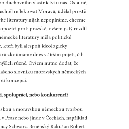
 duchovního vlastnictví u nás. Ostatně,
echtěl reflektovat Moravu, udělal prostě
cké literatury nijak nepopíráme, chceme
opozici proti pražské, ovšem jistý rozdíl
ěmecké literatury měla politické
é, kteří byli alespoň ideologicky
ru zkoumáme dnes v širším pojetí, čili
smýšleli různě. Ovšem nutno dodat, že
ru našeho slovníku moravských německých
ou koncepcí.
i, spolupráci, nebo konkurenci?
ražskou a moravskou německou tvorbou
i v Praze nebo jinde v Čechách, například
incy Schwarz. Brněnský Rakušan Robert