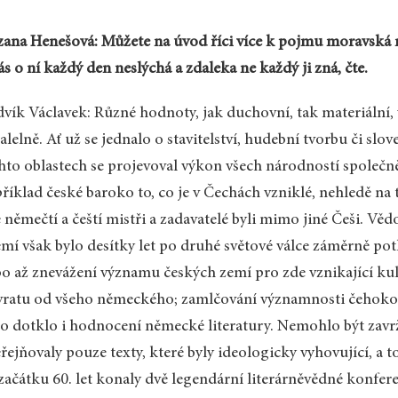
ana Henešová: Můžete na úvod říci více k pojmu moravská 
ás o ní každý den neslýchá a zdaleka ne každý ji zná, čte.
vík Václavek: Různé hodnoty, jak duchovní, tak materiální,
alelně. Ať už se jednalo o stavitelství, hudební tvorbu či slov
hto oblastech se projevoval výkon všech národností společně
říklad české baroko to, co je v Čechách vzniklé, nehledě na to,
 němečtí a čeští mistři a zadavatelé byli mimo jiné Češi. 
mí však bylo desítky let po druhé světové válce záměrně po
o až znevážení významu českých zemí pro zde vznikající ku
ratu od všeho německého; zamlčování významnosti čehoko
to dotklo i hodnocení německé literatury. Nemohlo být zavrž
řejňovaly pouze texty, které byly ideologicky vyhovující, a
začátku 60. let konaly dvě legendární literárněvědné konfer