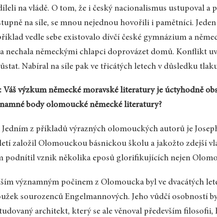
íleli na vládě. O tom, že i český nacionalismus ustupoval a
tupně na síle, se mnou nejednou hovořili i pamětníci. Jeden
říklad vedle sebe existovalo dívčí české gymnázium a němec
a nechala německými chlapci doprovázet domů. Konflikt uvn
ůstat. Nabíral na síle pak ve třicátých letech v důsledku tl
 Váš výzkum německé moravské literatury je úctyhodně obs
znamné body olomoucké německé literatury?
 Jedním z příkladů výrazných olomouckých autorů je Josep
letí založil Olomouckou básnickou školu a jakožto zdejší vla
 podnítil vznik několika eposů glorifikujících nejen Olomo
ším významným počinem z Olomoucka byl ve dvacátých letec
užek sourozenců Engelmannových. Jeho vůdčí osobností by
tudovaný architekt, který se ale věnoval především filosofii, 