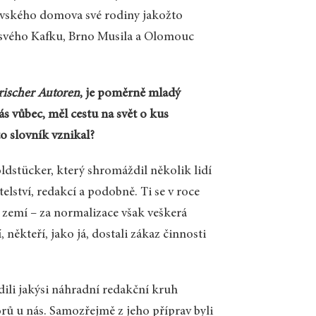
avského domova své rodiny jakožto
á svého Kafku, Brno Musila a Olomouc
ischer Autoren
, je poměrně mladý
s vůbec, měl cestu na svět o kus
to slovník vznikal?
ldstücker, který shromáždil několik lidí
elství, redakcí a podobně. Ti se v roce
 zemí – za normalizace však veškerá
někteří, jako já, dostali zákaz činnosti
ídili jakýsi náhradní redakční kruh
orů u nás. Samozřejmě z jeho příprav byli