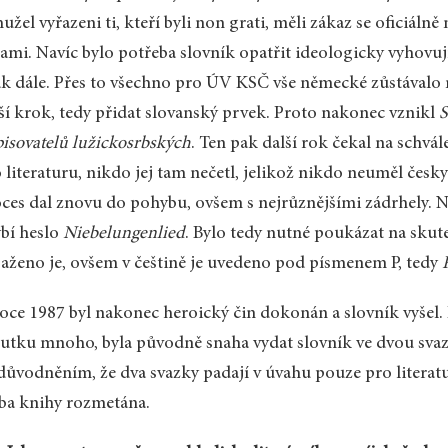
užel vyřazeni ti, kteří byli non grati, měli zákaz se oficiálně
rami. Navíc bylo potřeba slovník opatřit ideologicky vyhov
ak dále. Přes to všechno pro ÚV KSČ vše německé zůstávalo 
ší krok, tedy přidat slovanský prvek. Proto nakonec vznikl
S
pisovatelů lužickosrbských
. Ten pak další rok čekal na schv
 literaturu, nikdo jej tam nečetl, jelikož nikdo neuměl česk
ces dal znovu do pohybu, ovšem s nejrůznějšími zádrhely. N
bí heslo
Niebelungenlied
. Bylo tedy nutné poukázat na skut
aženo je, ovšem v češtině je uvedeno pod písmenem P, tedy
oce 1987 byl nakonec heroický čin dokonán a slovník vyšel.
utku mnoho, byla původně snaha vydat slovník ve dvou svazc
důvodněním, že dva svazky padají v úvahu pouze pro literat
ba knihy rozmetána.