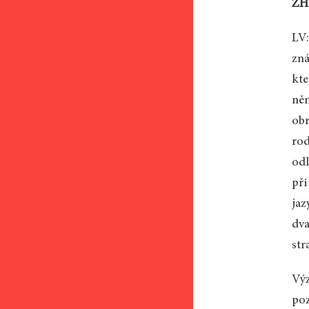
ZH:
LV:
zná
kte
něm
obr
rod
odl
při
jaz
dva
str
Výz
poz