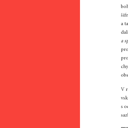
boh
šif
a t
dal
a s
pro
pro
chy
obs
V r
vsk
s o
saz