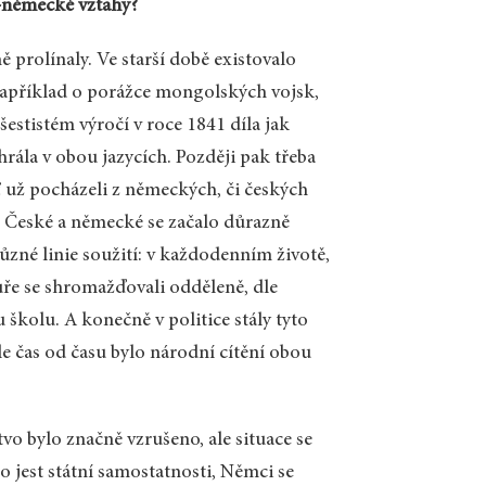
o-německé vztahy?
prolínaly. Ve starší době existovalo
 Například o porážce mongolských vojsk,
šestistém výročí v roce 1841 díla jak
rála v obou jazycích. Později pak třeba
ť už pocházeli z německých, či českých
 České a německé se začalo důrazně
i různé linie soužití: v každodenním životě,
tuře se shromažďovali odděleně, dle
školu. A konečně v politice stály tyto
e čas od času bylo národní cítění obou
o bylo značně vzrušeno, ale situace se
to jest státní samostatnosti, Němci se