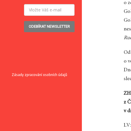
o z
Gol
Gol
ODEBÍRAT NEWSLETTER
nes
Ru
Od 
o v
Dne
Zásady zpracování osobních údajů
sle
ZH:
z Č
v d
LV