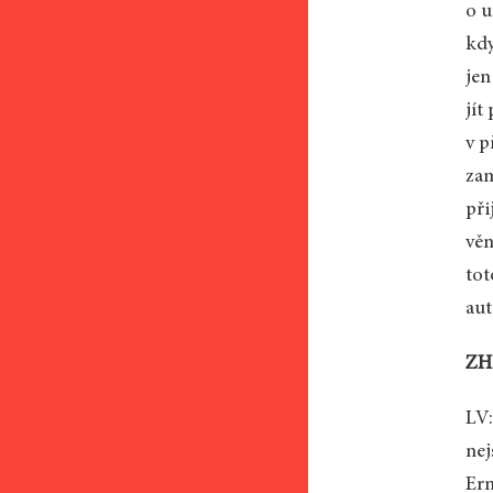
o u
kdy
jen
jít
v p
zam
při
věn
tot
aut
ZH:
LV:
nej
Ern