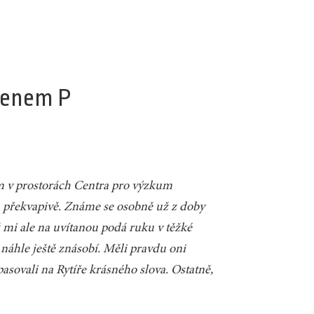
menem P
m v prostorách Centra pro výzkum
 překvapivě. Známe se osobně už z doby
 mi ale na uvítanou podá ruku v těžké
náhle ještě znásobí. Měli pravdu oni
asovali na Rytíře krásného slova. Ostatně,