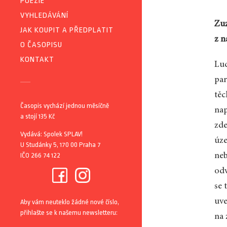
POEZIE
VYHLEDÁVÁNÍ
Zuz
JAK KOUPIT A PŘEDPLATIT
z n
O ČASOPISU
KONTAKT
Lud
par
těc
Časopis vychází jednou měsíčně
nap
a stojí 135 Kč
zde
Vydává: Spolek SPLAV!
úze
U Studánky 5, 170 00 Praha 7
IČO 266 74 122
neb
odv
se 
uve
Aby vám neuteklo žádné nové číslo,
přihlašte se k našemu newsletteru:
na 