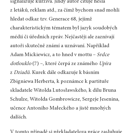
signalizuje kurziva. Jindy autor cituje hesla
z letáků, reklam atd., za čímž bychom snad mohli
hledat odkaz tzv. Generace 68, jejímž
charakteristickým tématem byl jazyk soudobých
médií či úředních zpráv. Nejčastěji ale zaznívají
autoři skutečně známí a uznávaní. Například
Adam Mickiewicz, a to hned v mottu –
Srdce
dotlouklo
(7) –, které čerpá ze známého
Upíra
z
Dziadů
. Kurek dále odkazuje k básním
Zbigniewa Herberta, k poznámce k partituře
skladatele Witolda Lutosławského, k dílu Bruna
Schulze, Witolda Gombrowicze, Sergeje Jesenina,
učence Antoniho Małeckého a jistě mnohých
dalších.
V tomto případě si překladatelova práce zasluhuje