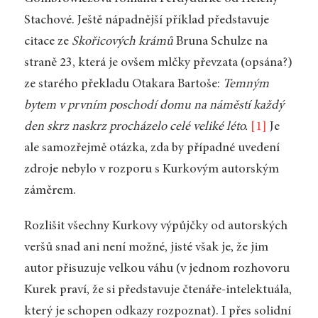
Stachové. Ještě nápadnější příklad představuje
citace ze
Skořicových krámů
Bruna Schulze na
straně 23, která je ovšem mlčky převzata (opsána?)
ze starého překladu Otakara Bartoše:
Temným
bytem v prvním poschodí domu na náměstí každý
den skrz naskrz procházelo celé veliké léto.
[1]
Je
ale samozřejmě otázka, zda by případné uvedení
zdroje nebylo v rozporu s Kurkovým autorským
záměrem.
Rozlišit všechny Kurkovy výpůjčky od autorských
veršů snad ani není možné, jisté však je, že jim
autor přisuzuje velkou váhu (v jednom rozhovoru
Kurek praví, že si představuje čtenáře-intelektuála,
který je schopen odkazy rozpoznat). I přes solidní