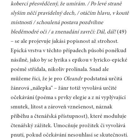
koberci přesvědčený, že umírám. / Po levé straně
slyším něčí pravidelný dech, / otáčím hlavu, v koutě
místnosti / schoulená postava pozdvihne
bleděmodré oči / a znenadání zavrčí: Dál, dál!
(49)
– se ale projevuje jakási popisnost až strohost.
Epická vrstva v těchto případech působí poněkud
násilně, jako by se lyrika s epikou v lyricko-epické
poémě střídala, nikoliv prolínala. Snad ale
můžeme říci, že je pro
Oleandr
podstatná určitá
žánrová „nálepka“ – žánr totiž vyvolává určité
očekávání (poéma s prvky elegie a z ní vyplývající
smutek, lítost a zároveň vznešenost, náznak
příběhu a čtenářská přístupnost), které moduluje
čtenářský zážitek. Umocňuje prožitek či vyvolává
pnutí, pokud očekávání nesouhlasí se skutečností.