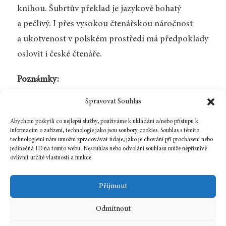
knihou. Šubrtův překlad je jazykově bohatý
a pečlivý. I přes vysokou čtenářskou náročnost
a ukotvenost v polském prostředí má předpoklady
oslovit i české čtenáře.
Poznámky:
Spravovat Souhlas
1.
Schulz, Bruno.
Republika snů
. Přel. Otakar
Bartoš et al. Praha: Odeon 1988. 9–10.
[Zpět]
Abychom poskytli co nejlepší služby, používáme k ukládání a/nebo přístupu k
informacím o zařízení, technologie jako jsou soubory cookies. Souhlas s těmito
technologiemi nám umožní zpracovávat údaje, jako je chování při procházení nebo
jedinečná ID na tomto webu. Nesouhlas nebo odvolání souhlasu může nepříznivě
ovlivnit určité vlastnosti a funkce.
Zpět na číslo
Přijmout
Odmítnout
1 prosince, 2014