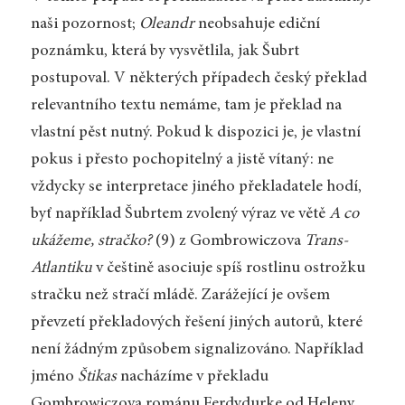
naši pozornost;
Oleandr
neobsahuje ediční
poznámku, která by vysvětlila, jak Šubrt
postupoval. V některých případech český překlad
relevantního textu nemáme, tam je překlad na
vlastní pěst nutný. Pokud k dispozici je, je vlastní
pokus i přesto pochopitelný a jistě vítaný: ne
vždycky se interpretace jiného překladatele hodí,
byť například Šubrtem zvolený výraz ve větě
A co
ukážeme, stračko?
(9) z Gombrowiczova
Trans-
Atlantiku
v češtině asociuje spíš rostlinu ostrožku
stračku než stračí mládě. Zarážející je ovšem
převzetí překladových řešení jiných autorů, které
není žádným způsobem signalizováno. Například
jméno
Štikas
nacházíme v překladu
Gombrowiczova románu Ferdydurke od Heleny