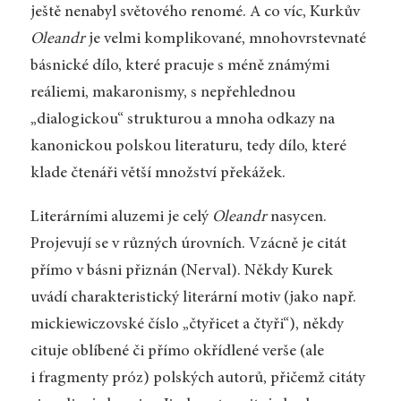
ještě nenabyl světového renomé. A co víc, Kurkův
Oleandr
je velmi komplikované, mnohovrstevnaté
básnické dílo, které pracuje s méně známými
reáliemi, makaronismy, s nepřehlednou
„dialogickou“ strukturou a mnoha odkazy na
kanonickou polskou literaturu, tedy dílo, které
klade čtenáři větší množství překážek.
Literárními aluzemi je celý
Oleandr
nasycen.
Projevují se v různých úrovních. Vzácně je citát
přímo v básni přiznán (Nerval). Někdy Kurek
uvádí charakteristický literární motiv (jako např.
mickiewiczovské číslo „čtyřicet a čtyři“), někdy
cituje oblíbené či přímo okřídlené verše (ale
i fragmenty próz) polských autorů, přičemž citáty