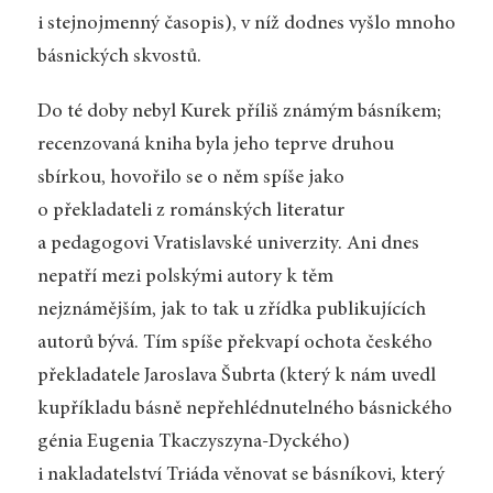
i stejnojmenný časopis), v níž dodnes vyšlo mnoho
básnických skvostů.
Do té doby nebyl Kurek příliš známým básníkem;
recenzovaná kniha byla jeho teprve druhou
sbírkou, hovořilo se o něm spíše jako
o překladateli z románských literatur
a pedagogovi Vratislavské univerzity. Ani dnes
nepatří mezi polskými autory k těm
nejznámějším, jak to tak u zřídka publikujících
autorů bývá. Tím spíše překvapí ochota českého
překladatele Jaroslava Šubrta (který k nám uvedl
kupříkladu básně nepřehlédnutelného básnického
génia Eugenia Tkaczyszyna-Dyckého)
i nakladatelství Triáda věnovat se básníkovi, který