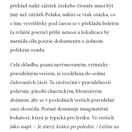
překlad tudíž zážitek českého čtenáře musí být
jiný než zážitek Poláka; nabízí se však otázka, co
s tím: vysvětlivky pod čarou se v překladu beletrie
(a zvláště poezie) příliš nenosí a lokalizace by
narušila sílu poezie-dokumentu o jednom
polském osudu.
Celá skladba, psaná nerýmovaným, rytmicky
pravidelným veršem, je rozdělena do sedmi
číslovaných částí. Ta závěrečná v pravidelnosti
polevuje, působí chaotickým, blouznivým
dojmem, aby se v posledních verších pravidelně
zase skončila. Poémě dominuje imaginativní
bohatost, která je typická pro lyriku. Ve verších
jako např. –
Je úterý, krátce po poledni. / Ležím na