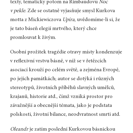
texty, tematicky potom na Rimbaudovu
Noc
v pekle
. Zde se ostatně vyjasňuje smysl Kurkova
motta z Mickiewiczova
Upíra
, uvědomíme-li si, že
je tato báseň elegií mrtvého, který chce
promlouvat k živým.
Osobní prožitek tragédie otravy místy kondenzuje
v reflexivní vrstvu básně, v níž se v řetězcích
asociací krouží po celém světě, a zejména Evropě,
po jejích památkách; autor se dotýká i různých
stereotypů, životních příběhů slavných umělců,
krajanů, historie atd., čímž vzniká prostor pro
závažnější a obecnější témata, jako je podstata
polskosti, životní bilance, neodvratnost smrti atd.
Oleandr
je zatím poslední Kurkovou básnickou