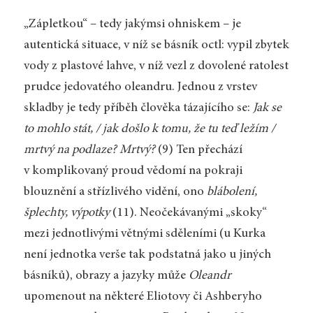
„Zápletkou“ – tedy jakýmsi ohniskem – je
autentická situace, v níž se básník octl: vypil zbytek
vody z plastové lahve, v níž vezl z dovolené ratolest
prudce jedovatého oleandru. Jednou z vrstev
skladby je tedy příběh člověka tázajícího se:
Jak se
to mohlo stát, / jak došlo k tomu, že tu teď ležím /
mrtvý na podlaze? Mrtvý?
(9) Ten přechází
v komplikovaný proud vědomí na pokraji
blouznění a střízlivého vidění, ono
blábolení,
šplechty, výpotky
(11). Neočekávanými „skoky“
mezi jednotlivými větnými sděleními (u Kurka
není jednotka verše tak podstatná jako u jiných
básníků), obrazy a jazyky může
Oleandr
upomenout na některé Eliotovy či Ashberyho