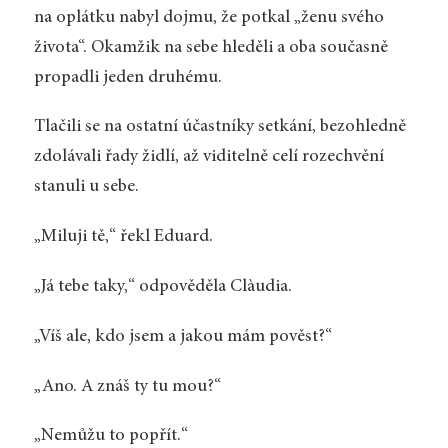
na oplátku nabyl dojmu, že potkal „ženu svého
života“. Okamžik na sebe hleděli a oba současně
propadli jeden druhému.
Tlačili se na ostatní účastníky setkání, bezohledně
zdolávali řady židlí, až viditelně celí rozechvění
stanuli u sebe.
„Miluji tě,“ řekl Eduard.
„Já tebe taky,“ odpověděla Clàudia.
„Víš ale, kdo jsem a jakou mám pověst?“
„Ano. A znáš ty tu mou?“
„Nemůžu to popřít.“