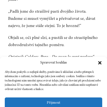
„Padli jsme do strašlivé pasti dvojího života.
Budeme si muset vymýšlet a přetvařovat se, dávat
najevo, že jsme stále stejní. To je hrozné!“
Objali se, oči plné slzí, a pustili se do strastiplného
dobrodružství tajného poměru.
Originál: Calders, Pere. „De quan la gent parlava“.
Spravovat Souhlas
Tots els contes. Barcelona: Edicions 62, 2008. 974–
976.
Abychom poskytli co nejlepší služby, používáme k ukládání a/nebo přístupu k
informacím o zařízení, technologie jako jsou soubory cookies. Souhlas s těmito
technologiemi nám umožní zpracovávat údaje, jako je chování při procházení nebo
jedinečná ID na tomto webu. Nesouhlas nebo odvolání souhlasu může nepříznivě
ovlivnit určité vlastnosti a funkce.
Zpět na číslo
Přijmout