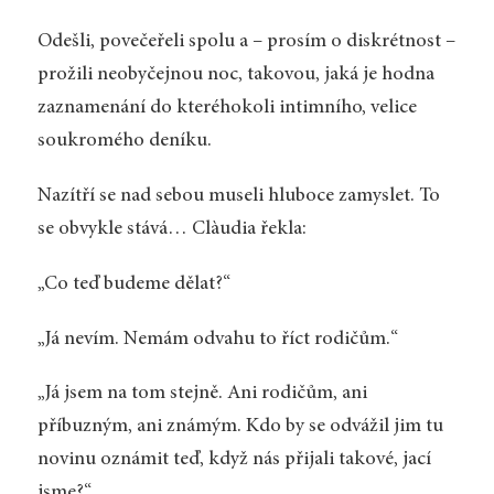
Odešli, povečeřeli spolu a – prosím o diskrétnost –
prožili neobyčejnou noc, takovou, jaká je hodna
zaznamenání do kteréhokoli intimního, velice
soukromého deníku.
Nazítří se nad sebou museli hluboce zamyslet. To
se obvykle stává… Clàudia řekla:
„Co teď budeme dělat?“
„Já nevím. Nemám odvahu to říct rodičům.“
„Já jsem na tom stejně. Ani rodičům, ani
příbuzným, ani známým. Kdo by se odvážil jim tu
novinu oznámit teď, když nás přijali takové, jací
jsme?“