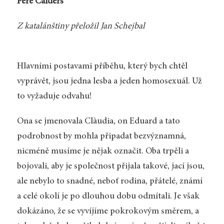
Pere Calders
Z katalánštiny přeložil Jan Schejbal
Hlavními postavami příběhu, který bych chtěl
vyprávět, jsou jedna lesba a jeden homosexuál. Už
to vyžaduje odvahu!
Ona se jmenovala Clàudia, on Eduard a tato
podrobnost by mohla připadat bezvýznamná,
nicméně musíme je nějak označit. Oba trpěli a
bojovali, aby je společnost přijala takové, jací jsou,
ale nebylo to snadné, neboť rodina, přátelé, známí
a celé okolí je po dlouhou dobu odmítali. Je však
dokázáno, že se vyvíjíme pokrokovým směrem, a