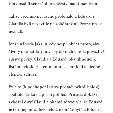
tím dosáhli senzačního vítězství nad tmářstvím.
Takže všechno nerušeně probíhalo a Eduard i
Clàudia byli nezávisle na sobě šťastni. Prozatím se
neznali.
Jenže náhoda jaksi nikdy nespí, občas proto, aby
životy obohatila, jindy aby do nich vnesla povážlivě
rušivé prvky. Clàudia a Eduard, oba tíhnoucí k
jistému ekologickému hnutí, se potkali na jedné
členské schůzi.
Byla to (k pochopení sotva postačí několik slov)
spalující láska na první pohled. Příroda dokáže
zvláštní divy! Clàudia okamžitě vycítila, že Eduard
je ten „její muž, bez něhož nemůže být“, a Eduard