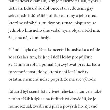
tak nadešel okamžik, kdy je nejenže přijali, nýbrž i
uctívali. Eduard se dokonce stal vedoucím gay
sekce jedné důležité politické strany a jeho otec,
který se zdráhal si tu divnou situaci připustit, se
jednoho krásného dne vzdal: syna objal a řekl mu,
že je na něj velmi hrdý.
Clàudia byla úspěšná koncertní houslistka a náhle
se setkala s tím, že jí její úděl lesby propůjčuje
zvláštní aureolu a pomáhá jí zvyšovat prestiž. Jsou
to vymoženosti doby, která není lepší než ty
ostatní, nicméně nelze popřít, že má své výhody.
Eduard byl scenárista vlivné televizní stanice a také
z toho těžil: když se na ředitelství dověděli, že je
homosexuál, zvedli mu plat a povýšili ho. Zjevně