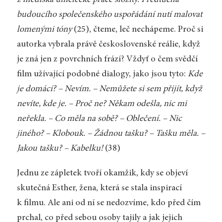
z hlediska umělecké práce složitý. Předtucha
budoucího společenského uspořádání nutí malovat
lomenými tóny
(25), čteme, leč nechápeme. Proč si
autorka vybrala právě československé reálie, když
je zná jen z povrchních frází? Vždyť o čem svědčí
film užívající podobné dialogy, jako jsou tyto:
Kde
je domácí? – Nevím. – Nemůžete si sem přijít, když
nevíte, kde je. – Proč ne? Někam odešla, nic mi
neřekla. – Co měla na sobě? – Oblečení. – Nic
jiného? – Klobouk. – Žádnou tašku? – Tašku měla. –
Jakou tašku? – Kabelku!
(38)
Jednu ze zápletek tvoří okamžik, kdy se objeví
skutečná Esther, žena, která se stala inspirací
k filmu. Ale ani od ní se nedozvíme, kdo před čím
prchal, co před sebou osoby tajily a jak jejich