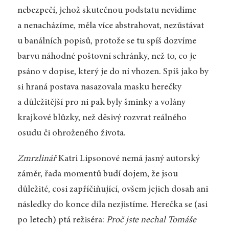
nebezpečí, jehož skutečnou podstatu nevidíme
a nenacházíme, měla více abstrahovat, nezůstávat
u banálních popisů, protože se tu spíš dozvíme
barvu náhodné poštovní schránky, než to, co je
psáno v dopise, který je do ní vhozen. Spíš jako by
si hraná postava nasazovala masku herečky
a důležitější pro ni pak byly šminky a volány
krajkové blůzky, než děsivý rozvrat reálného
osudu či ohroženého života.
Zmrzlinář
Katri Lipsonové nemá jasný autorský
záměr, řada momentů budí dojem, že jsou
důležité, cosi zapříčiňující, ovšem jejich dosah ani
následky do konce díla nezjistíme. Herečka se (asi
po letech) ptá režiséra:
Proč jste nechal Tomáše