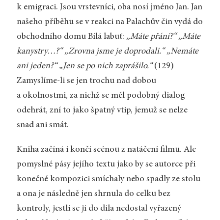
k emigraci. Jsou vrstevníci, oba nosí jméno Jan. Jan
našeho příběhu se v reakci na Palachův čin vydá do
obchodního domu Bílá labuť:
„Máte přání?“ „Máte
kanystry…?“ „Zrovna jsme je doprodali.“ „Nemáte
ani jeden?“ „Jen se po nich zaprášilo.“
(129)
Zamyslíme-li se jen trochu nad dobou
a okolnostmi, za nichž se měl podobný dialog
odehrát, zní to jako špatný vtip, jemuž se nelze
snad ani smát.
Kniha začíná i končí scénou z natáčení filmu. Ale
pomyslné pásy jejího textu jako by se autorce při
konečné kompozici smíchaly nebo spadly ze stolu
a ona je následně jen shrnula do celku bez
kontroly, jestli se jí do díla nedostal vyřazený