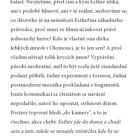
balast. Nezjistíme, před čím a kým Esther utíká,
ani v podobě filmové, ani v té reálné, nedozvíme se,
co děsivého je na minulosti Estheřina záhadného
průvodce, proč musí ve filmu účinkovat právě
jednonohý herec? Kdo je vlastně ona dívka
lehkých mravů v Olomouci, je to jen sen? A proč
všichni užívají tolik krycích jmen? Vyprávění
působí neobratně, měl to být zcela jistě standardně
podaný příběh, žádný experiment s formou, žádná
postmoderní mozaika poskládaná z fragmentů.
Jenže komunikaci se čtenářem se navázat
nepodařilo, natož ho upoutat, strhnout dějem.
Postavy toporně hledí „do kamery“, a to je
všechno, akce chybí:
Esther jde do domu a chodí
sem a tam, nikde se nenajde místečko, kde by se