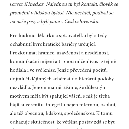
server
iHned.cz
:
Najednou tu byl kontakt, člověk se
proměnil v lidskou bytost. Nic nechtěl, podíval se
na naše pasy a byli jsme v Československu.
Pro budoucí lékařku a spisovatelku bylo tedy
ochabnutí byrokratické bariéry určující.
Prozkoumat hranice, uzavřenost a nesdělnost,
komunikační míjení a trpnou mlčenlivost zřejmě
hodlala i ve své knize. Jenže převedení pocitů,
dojmů či dějinných schémat do literární podoby
nezvládla. Jenom matně tušíme, že důležitým
motivem měla být spalující vášeň, s níž je třeba
hájit suverenitu, integritu nejen niternou, osobní,
ale též obecnou, lidskou, společenskou. K tomu
odkazuje skutečnost, že většina postav zdá se být