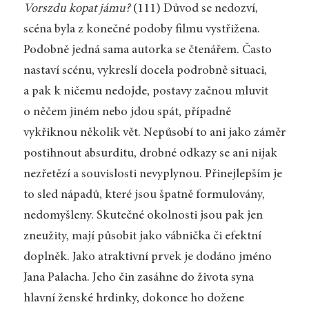
Vorszdu kopat jámu?
(111) Důvod se nedozví,
scéna byla z konečné podoby filmu vystřižena.
Podobně jedná sama autorka se čtenářem. Často
nastaví scénu, vykreslí docela podrobně situaci,
a pak k ničemu nedojde, postavy začnou mluvit
o něčem jiném nebo jdou spát, případně
vykřiknou několik vět. Nepůsobí to ani jako záměr
postihnout absurditu, drobné odkazy se ani nijak
nezřetězí a souvislosti nevyplynou. Přinejlepším je
to sled nápadů, které jsou špatně formulovány,
nedomyšleny. Skutečné okolnosti jsou pak jen
zneužity, mají působit jako vábnička či efektní
doplněk. Jako atraktivní prvek je dodáno jméno
Jana Palacha. Jeho čin zasáhne do života syna
hlavní ženské hrdinky, dokonce ho dožene