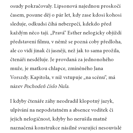
osudy pokračovaly. Lipsonová najednou proskočí
časem, posune děj o pár let, kdy zase kdosi kohosi
sleduje, odkudsi číhá nebezpečí, kdekdo před
každým něco tají. „Pravá“ Esther nelogicky objíždí
představení filmu, v němž se pozná coby předloha,
ale co vidí jinak či jasněji, než jak to sama prožila,
čtenáři nesděluje. Je provdaná za jednonohého
muže, je matkou chlapce, zmíněného Jana
Vorszdy. Kapitola, v níž vstupuje „na scénu“, má
název
Pochodeň číslo Nula
.
I kdyby čtenáře záhy neodradil klopotný jazyk,
ulpívání na nepodstatném a absence vodítek či
jejich nelogičnost, kdyby ho nerušila matně
naznačená konstrukce násilně svazující nesouvislé