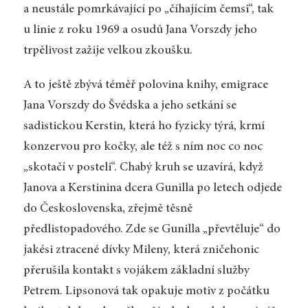
a neustále pomrkávající po „číhajícím čemsi“, tak
u linie z roku 1969 a osudů Jana Vorszdy jeho
trpělivost zažije velkou zkoušku.
A to ještě zbývá téměř polovina knihy, emigrace
Jana Vorszdy do Švédska a jeho setkání se
sadistickou Kerstin, která ho fyzicky týrá, krmí
konzervou pro kočky, ale též s ním noc co noc
„skotačí v posteli“. Chabý kruh se uzavírá, když
Janova a Kerstinina dcera Gunilla po letech odjede
do Československa, zřejmě těsně
předlistopadového. Zde se Gunilla „převtěluje“ do
jakési ztracené dívky Mileny, která zničehonic
přerušila kontakt s vojákem základní služby
Petrem. Lipsonová tak opakuje motiv z počátku