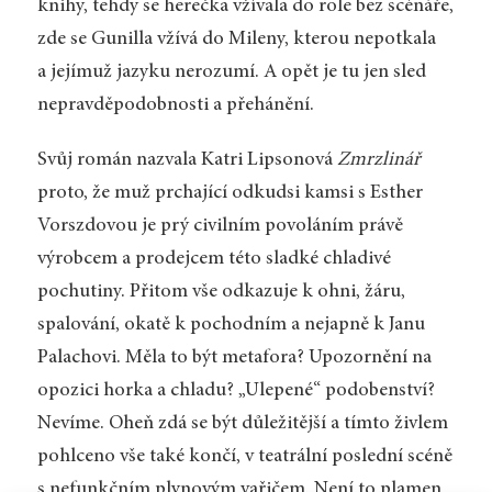
knihy, tehdy se herečka vžívala do role bez scénáře,
zde se Gunilla vžívá do Mileny, kterou nepotkala
a jejímuž jazyku nerozumí. A opět je tu jen sled
nepravděpodobnosti a přehánění.
Svůj román nazvala Katri Lipsonová
Zmrzlinář
proto, že muž prchající odkudsi kamsi s Esther
Vorszdovou je prý civilním povoláním právě
výrobcem a prodejcem této sladké chladivé
pochutiny. Přitom vše odkazuje k ohni, žáru,
spalování, okatě k pochodním a nejapně k Janu
Palachovi. Měla to být metafora? Upozornění na
opozici horka a chladu? „Ulepené“ podobenství?
Nevíme. Oheň zdá se být důležitější a tímto živlem
pohlceno vše také končí, v teatrální poslední scéně
s nefunkčním plynovým vařičem. Není to plamen