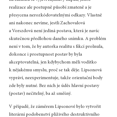
realizace ale postupně působí zmateně a je
přesycena nerozkódovatelnými odkazy. Vlastně
ani nakonec nevíme, jestli Zachovalová
a Vorszdová není jediná postava, která je navíc
skutečnou předlohou daného snímku. A problém
není v tom, že by autorka realitu s fikcí prolnula,
dokonce i prostupnost postav by byla
akceptovatelná, jen kdybychom měli vodítko
k nějakému smyslu, proč se tak děje. Lipsonová
vypráví, neexperimentuje, takže orientační body
zde byly nutné. Bez nich je úděs hlavní postavy
(postav) nečitelný, ba až směšný.
V případě, že záměrem Lipsonové bylo vytvořit
literární podobenství plíživého destruktivního