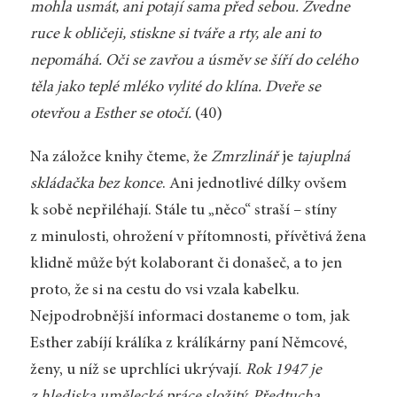
mohla usmát, ani potají sama před sebou. Zvedne
ruce k obličeji, stiskne si tváře a rty, ale ani to
nepomáhá. Oči se zavřou a úsměv se šíří do celého
těla jako teplé mléko vylité do klína. Dveře se
otevřou a Esther se otočí.
(40)
Na záložce knihy čteme, že
Zmrzlinář
je
tajuplná
skládačka bez konce
. Ani jednotlivé dílky ovšem
k sobě nepřiléhají. Stále tu „něco“ straší – stíny
z minulosti, ohrožení v přítomnosti, přívětivá žena
klidně může být kolaborant či donašeč, a to jen
proto, že si na cestu do vsi vzala kabelku.
Nejpodrobnější informaci dostaneme o tom, jak
Esther zabíjí králíka z králíkárny paní Němcové,
ženy, u níž se uprchlíci ukrývají.
Rok 1947 je