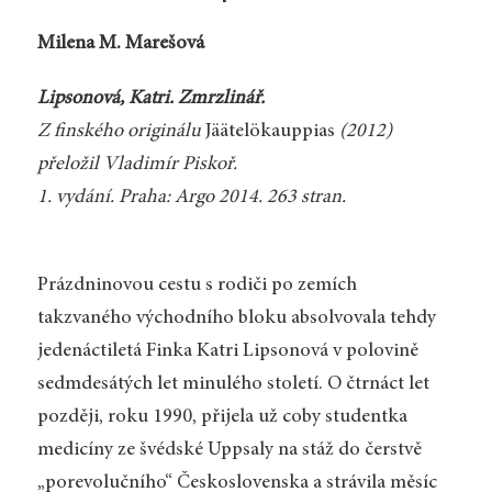
Milena M. Marešová
Lipsonová, Katri. Zmrzlinář.
Z finského originálu
Jäätelökauppias
(2012)
přeložil Vladimír Piskoř.
1. vydání. Praha: Argo 2014. 263 stran.
Prázdninovou cestu s rodiči po zemích
takzvaného východního bloku absolvovala tehdy
jedenáctiletá Finka Katri Lipsonová v polovině
sedmdesátých let minulého století. O čtrnáct let
později, roku 1990, přijela už coby studentka
medicíny ze švédské Uppsaly na stáž do čerstvě
„porevolučního“ Československa a strávila měsíc