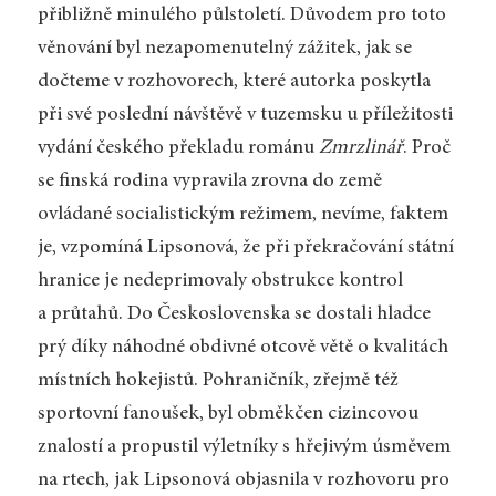
přibližně minulého půlstoletí. Důvodem pro toto
věnování byl nezapomenutelný zážitek, jak se
dočteme v rozhovorech, které autorka poskytla
při své poslední návštěvě v tuzemsku u příležitosti
vydání českého překladu románu
Zmrzlinář
. Proč
se finská rodina vypravila zrovna do země
ovládané socialistickým režimem, nevíme, faktem
je, vzpomíná Lipsonová, že při překračování státní
hranice je nedeprimovaly obstrukce kontrol
a průtahů. Do Československa se dostali hladce
prý díky náhodné obdivné otcově větě o kvalitách
místních hokejistů. Pohraničník, zřejmě též
sportovní fanoušek, byl obměkčen cizincovou
znalostí a propustil výletníky s hřejivým úsměvem
na rtech, jak Lipsonová objasnila v rozhovoru pro