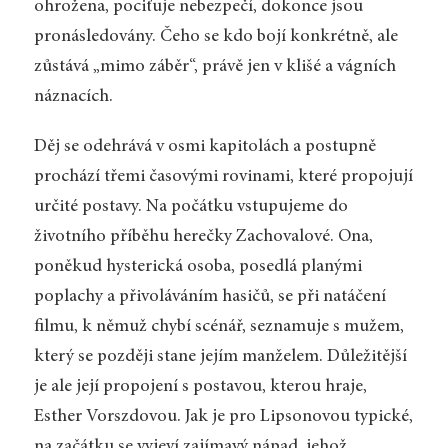
ohrožena, pociťuje nebezpečí, dokonce jsou
pronásledovány. Čeho se kdo bojí konkrétně, ale
zůstává „mimo záběr“, právě jen v klišé a vágních
náznacích.
Děj se odehrává v osmi kapitolách a postupně
prochází třemi časovými rovinami, které propojují
určité postavy. Na počátku vstupujeme do
životního příběhu herečky Zachovalové. Ona,
poněkud hysterická osoba, posedlá planými
poplachy a přivoláváním hasičů, se při natáčení
filmu, k němuž chybí scénář, seznamuje s mužem,
který se později stane jejím manželem. Důležitější
je ale její propojení s postavou, kterou hraje,
Esther Vorszdovou. Jak je pro Lipsonovou typické,
na začátku se vyjeví zajímavý nápad, jehož