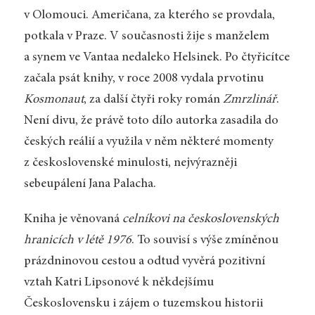
v Olomouci. Američana, za kterého se provdala,
potkala v Praze. V současnosti žije s manželem
a synem ve Vantaa nedaleko Helsinek. Po čtyřicítce
začala psát knihy, v roce 2008 vydala prvotinu
Kosmonaut
, za další čtyři roky román
Zmrzlinář
.
Není divu, že právě toto dílo autorka zasadila do
českých reálií a využila v něm některé momenty
z československé minulosti, nejvýrazněji
sebeupálení Jana Palacha.
Kniha je věnovaná
celníkovi na československých
hranicích v létě 1976
. To souvisí s výše zmíněnou
prázdninovou cestou a odtud vyvěrá pozitivní
vztah Katri Lipsonové k někdejšímu
Československu i zájem o tuzemskou historii