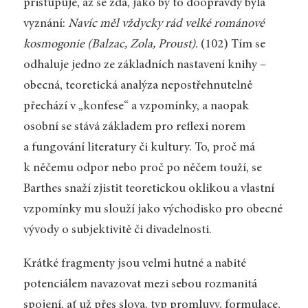
přistupuje, až se zdá, jako by to doopravdy byla
vyznání:
Navíc měl vždycky rád velké románové
kosmogonie (Balzac, Zola, Proust).
(102) Tím se
odhaluje jedno ze základních nastavení knihy –
obecná, teoretická analýza nepostřehnutelně
přechází v „konfese“ a vzpomínky, a naopak
osobní se stává základem pro reflexi norem
a fungování literatury či kultury. To, proč má
k něčemu odpor nebo proč po něčem touží, se
Barthes snaží zjistit teoretickou oklikou a vlastní
vzpomínky mu slouží jako východisko pro obecné
vývody o subjektivitě či divadelnosti.
Krátké fragmenty jsou velmi hutné a nabité
potenciálem navazovat mezi sebou rozmanitá
spojení, ať už přes slova, typ promluvy, formulace,