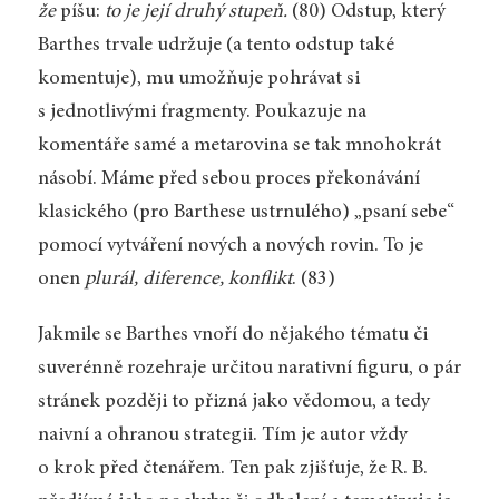
že
píšu:
to je její druhý stupeň.
(80) Odstup, který
Barthes trvale udržuje (a tento odstup také
komentuje), mu umožňuje pohrávat si
s jednotlivými fragmenty. Poukazuje na
komentáře samé a metarovina se tak mnohokrát
násobí. Máme před sebou proces překonávání
klasického (pro Barthese ustrnulého) „psaní sebe“
pomocí vytváření nových a nových rovin. To je
onen
plurál, diference, konflikt
. (83)
Jakmile se Barthes vnoří do nějakého tématu či
suverénně rozehraje určitou narativní figuru, o pár
stránek později to přizná jako vědomou, a tedy
naivní a ohranou strategii. Tím je autor vždy
o krok před čtenářem. Ten pak zjišťuje, že R. B.