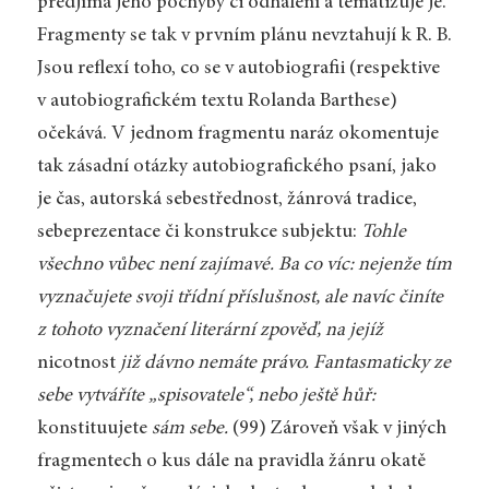
předjímá jeho pochyby či odhalení a tematizuje je.
Fragmenty se tak v prvním plánu nevztahují k R. B.
Jsou reflexí toho, co se v autobiografii (respektive
v autobiografickém textu Rolanda Barthese)
očekává. V jednom fragmentu naráz okomentuje
tak zásadní otázky autobiografického psaní, jako
je čas, autorská sebestřednost, žánrová tradice,
sebeprezentace či konstrukce subjektu:
Tohle
všechno vůbec není zajímavé. Ba co víc: nejenže tím
vyznačujete svoji třídní příslušnost, ale navíc činíte
z tohoto vyznačení literární zpověď, na jejíž
nicotnost
již dávno nemáte právo. Fantasmaticky ze
sebe vytváříte „spisovatele“, nebo ještě hůř:
konstituujete
sám sebe.
(99) Zároveň však v jiných
fragmentech o kus dále na pravidla žánru okatě