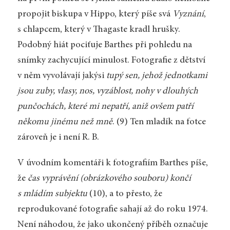
propojit biskupa v Hippo, který píše svá
Vyznání
,
s chlapcem, který v Thagaste kradl hrušky.
Podobný hiát pociťuje Barthes při pohledu na
snímky zachycující minulost. Fotografie z dětství
v něm vyvolávají jakýsi
tupý sen, jehož jednotkami
jsou zuby, vlasy, nos, vyzáblost, nohy v dlouhých
punčochách, které mi nepatří, aniž ovšem patří
někomu jinému než mně
. (9) Ten mladík na fotce
zároveň je i není R. B.
V úvodním komentáři k fotografiím Barthes píše,
že
čas vyprávění (obrázkového souboru) končí
s mládím subjektu
(10), a to přesto, že
reprodukované fotografie sahají až do roku 1974.
Není náhodou, že jako ukončený příběh označuje