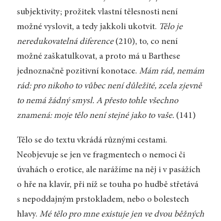
subjektivity; prožitek vlastní tělesnosti není
možné vyslovit, a tedy jakkoli ukotvit.
Tělo je
neredukovatelná diference
(210), to, co není
možné zaškatulkovat, a proto má u Barthese
jednoznačně pozitivní konotace.
Mám rád, nemám
rád:
pro nikoho to vůbec není důležité, zcela zjevně
to nemá žádný smysl. A přesto tohle všechno
znamená:
moje tělo není stejné jako to vaše
.
(141)
Tělo se do textu vkrádá různými cestami.
Neobjevuje se jen ve fragmentech o nemoci či
úvahách o erotice, ale narážíme na něj i v pasážích
o hře na klavír, při níž se touha po hudbě střetává
s nepoddajným prstokladem, nebo o bolestech
hlavy.
Mé tělo pro mne existuje jen ve dvou běžných