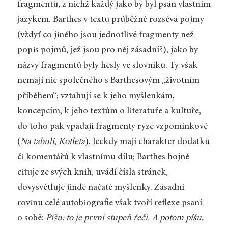
fragmentů, z nichž každý jako by byl psán vlastním
jazykem. Barthes v textu průběžně rozsévá pojmy
(vždyť co jiného jsou jednotlivé fragmenty než
popis pojmů, jež jsou pro něj zásadní?), jako by
názvy fragmentů byly hesly ve slovníku. Ty však
nemají nic společného s Barthesovým „životním
příběhem“; vztahují se k jeho myšlenkám,
koncepcím, k jeho textům o literatuře a kultuře,
do toho pak vpadají fragmenty ryze vzpomínkové
(
Na tabuli
,
Kotleta
), leckdy mají charakter dodatků
či komentářů k vlastnímu dílu; Barthes hojně
cituje ze svých knih, uvádí čísla stránek,
dovysvětluje jinde načaté myšlenky. Zásadní
rovinu celé autobiografie však tvoří reflexe psaní
o sobě:
Píšu: to je první stupeň řeči. A potom píšu,