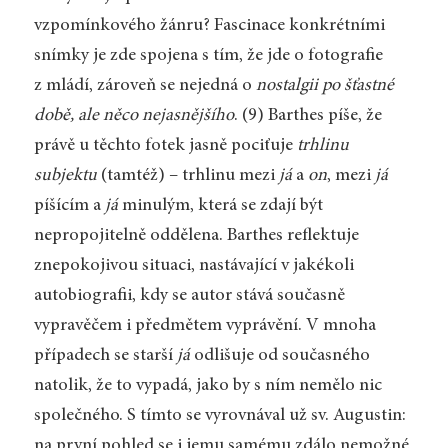
vzpomínkového žánru? Fascinace konkrétními
snímky je zde spojena s tím, že jde o fotografie
z mládí, zároveň se nejedná o
nostalgii po šťastné
době, ale něco nejasnějšího
. (9) Barthes píše, že
právě u těchto fotek jasně pociťuje
trhlinu
subjektu
(tamtéž) – trhlinu mezi
já
a
on
, mezi
já
píšícím a
já
minulým, která se zdají být
nepropojitelně oddělena. Barthes reflektuje
znepokojivou situaci, nastávající v jakékoli
autobiografii, kdy se autor stává současně
vypravěčem i předmětem vyprávění. V mnoha
případech se starší
já
odlišuje od současného
natolik, že to vypadá, jako by s ním nemělo nic
společného. S tímto se vyrovnával už sv. Augustin:
na první pohled se i jemu samému zdálo nemožné