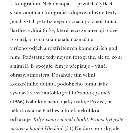
k fotografiím. Nebo naopak – prvních čtyřicet
stran zaujímají fotografie s doprovodnými texty.
Jejich vztah je totiž nejednoznačný a znejisťující.
Barthes vybírá fotky, které něco znamenají právě
pro něj, a to, co znamenají, naznačuje
v různorodých a roztříštěných komentářích pod
nimi. Podstatné tedy nejsou fotografie, ale to, co si
s nimi R. B. spojuje, čím je přepisuje – vůně,
obrazy, atmosféra. Dosahuje tím velmi
konkrétního dojmu, podobného tomu, jaký
vyvolává ve své autobiografii
Promluv, paměti
(1966) Nabokov nebo o jaký usiluje Proust, na
něhož ostatně Barthes u fotek několikrát
odkazuje:
Když jsem začínal chodit, Proust byl ještě
naživu a končil Hledání.
(31) Nejde o popisky, ale