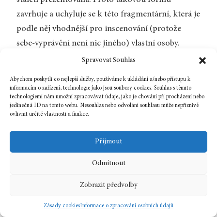
zavrhuje a uchyluje se k této fragmentární, která je
podle něj vhodnější pro inscenování (protože
sebe-vyprávění není nic jiného) vlastní osoby.
Neaspiruje na utvoření jediného obrazu R. B., ale
Spravovat Souhlas
klade před nás možnosti a heterogenní záchytné
Abychom poskytli co nejlepší služby, používáme k ukládání a/nebo přístupu k
body. Roland Barthes si je však vědom, že ani tento
informacím o zařízení, technologie jako jsou soubory cookies. Souhlas s těmito
technologiemi nám umožní zpracovávat údaje, jako je chování při procházení nebo
způsob není samospasitelný. Jde stále o text, který
jedinečná ID na tomto webu. Nesouhlas nebo odvolání souhlasu může nepříznivě
ovlivnit určité vlastnosti a funkce.
tenduje k linearitě, začátku a konci. Vědomí, že
úsilí vyhnout se uzavřenému celku je marné, vnáší
Přijmout
do knihy zřetelný ironický podtón. Ne náhodou je
poslední fragment nazván
Monstrum totality
(a je
Odmítnout
tedy výsměchem abecednímu řazení). Je však
Zobrazit předvolby
vystavěn na půdorysu paradoxu – v první části je
totalita zavržena jako nežádoucí, jako něco, co
Zásady cookies
Informace o zpracování osobních údajů