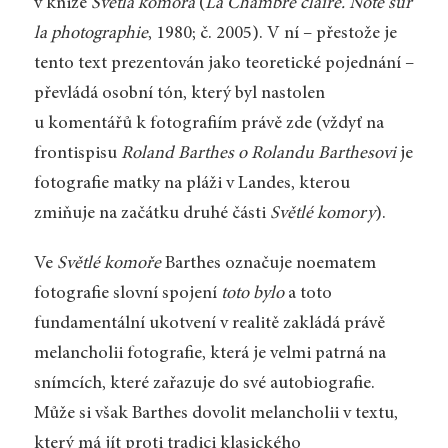
v knize
Světlá komora
(
La Chambre claire. Note sur
la photographie
, 1980; č. 2005). V ní – přestože je
tento text prezentován jako teoretické pojednání –
převládá osobní tón, který byl nastolen
u komentářů k fotografiím právě zde (vždyť na
frontispisu
Roland Barthes o Rolandu Barthesovi
je
fotografie matky na pláži v Landes, kterou
zmiňuje na začátku druhé části
Světlé komory
).
Ve
Světlé komoře
Barthes označuje noematem
fotografie slovní spojení
toto bylo
a toto
fundamentální ukotvení v realitě zakládá právě
melancholii fotografie, která je velmi patrná na
snímcích, které zařazuje do své autobiografie.
Může si však Barthes dovolit melancholii v textu,
který má jít proti tradici klasického