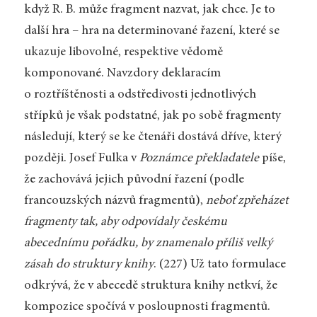
když R. B. může fragment nazvat, jak chce. Je to
další hra – hra na determinované řazení, které se
ukazuje libovolné, respektive vědomě
komponované. Navzdory deklaracím
o roztříštěnosti a odstředivosti jednotlivých
střípků je však podstatné, jak po sobě fragmenty
následují, který se ke čtenáři dostává dříve, který
později. Josef Fulka v
Poznámce překladatele
píše,
že zachovává jejich původní řazení (podle
francouzských názvů fragmentů),
neboť zpřeházet
fragmenty tak, aby odpovídaly českému
abecednímu pořádku, by znamenalo příliš velký
zásah do struktury knihy
. (227) Už tato formulace
odkrývá, že v abecedě struktura knihy netkví, že
kompozice spočívá v posloupnosti fragmentů.