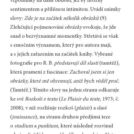
vzpomínky na dané období, jež by hrozily
sentimentem a přílišnou intimitou. Uvádí snímky
slovy:
Zde je na začátek několik obrázků
(9)
Zlehčující pojmenování
obrázky
evokuje, že jde
snad o bezvýznamné momentky. Střetává se však
s emočním významem, který pro autora mají,
a s jejich zařazením na začátek knihy. Vybrané
fotografie pro R. B.
představují díl slasti
(tamtéž),
která pramení z fascinace:
Zachoval jsem si jen
obrázky, které mě ohromují, aniž bych věděl proč.
(Tamtéž.) Těmito slovy na jednu stranu odkazuje
ke své
Rozkoši z textu
(
Le Plaisir du texte
,
1973; č.
2008), v níž rozlišuje rozkoš (
plaisir
) a slast
(
jouissance
), na stranu druhou předjímá teze
o
studium
a
punktum
, které následně rozvinul