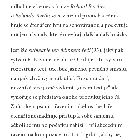
odhaluje více než v knize
Roland Barthes
o Rolandu Barthesovi
, v níž od prvních stránek
hraje se čtenářem hru na schovávanou a poskytuje
mu jen návnady, které otevírají další a další otázky.
Jestliže
subjekt je jen účinkem řeči
(95), jaký pak
vytváří R. B. záměrně obraz? Usiluje o to, vytvořit
rozostřený text, text bez jasného, pevného smyslu,
naopak chvějivý a pulzující. To se mu daří;
nevzniká sice jasné vědomí, „o čem text je“, ale
vynořuje se představa onoho produkujícího
já
.
Způsobem psaní – řazením jakéhosi hesláře –
čtenáři znesnadňuje přístup k sobě samému,
ačkoli se mu od počátku nabízí. I při abecedním
řazení má kompozice určitou logiku. Jak by ne,