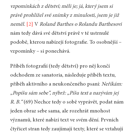
vzpomínkách z dětství; měli je; já, který jsem si
právě prohlížel své snímky z minulosti, jsem je již
neměl.
[2]
V
Roland Barthes o Rolandu Barthesovi
nám tedy dává své dětství právě v té ustrnulé
podobě, kterou nabízejí fotografie. To osobnější –
vzpomínky – si ponechává.
Příběh fotografií (tedy dětství) pro něj končí
odchodem ze sanatoria, následuje příběh textu,
příběh aktivního a neukončeného psaní:
Neříkám:
„Popíšu sám sebe“, nýbrž: „Píšu text a nazývám jej
R. B.“
(69) Nechce tedy o sobě vyprávět, podat nám
jeden obraz sebe sama, ale rozehrát mnohost
významů, které nabízí text ve svém dění. Prvních
čtyřicet stran tedy zaujímají texty, které se vztahují