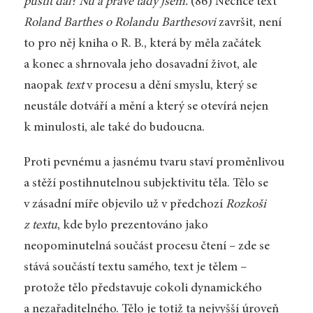
pustit dál? Nu a právě tady jsem.
(86) Nechce text
Roland Barthes o Rolandu Barthesovi
završit, není
to pro něj kniha o R. B., která by měla začátek
a konec a shrnovala jeho dosavadní život, ale
naopak
text
v procesu a dění smyslu, který se
neustále dotváří a mění a který se otevírá nejen
k minulosti, ale také do budoucna.
Proti pevnému a jasnému tvaru staví proměnlivou
a stěží postihnutelnou subjektivitu těla. Tělo se
v zásadní míře objevilo už v předchozí
Rozkoši
z textu
, kde bylo prezentováno jako
neopominutelná součást procesu čtení – zde se
stává součástí textu samého, text je tělem –
protože tělo představuje cokoli dynamického
a nezařaditelného. Tělo je totiž ta nejvyšší úroveň