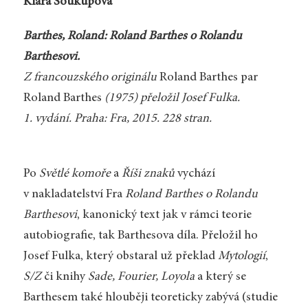
Klára Soukupová
Barthes, Roland: Roland Barthes o Rolandu
Barthesovi.
Z francouzského originálu
Roland Barthes par
Roland Barthes
(1975) přeložil Josef Fulka.
1. vydání. Praha: Fra, 2015. 228 stran.
Po
Světlé komoře
a
Říši znaků
vychází
v nakladatelství Fra
Roland Barthes o Rolandu
Barthesovi
, kanonický text jak v rámci teorie
autobiografie, tak Barthesova díla. Přeložil ho
Josef Fulka, který obstaral už překlad
Mytologií
,
S/Z
či knihy
Sade, Fourier, Loyola
a který se
Barthesem také hlouběji teoreticky zabývá (studie