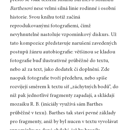
přesto se však textem
Roland Barthes o Rolandu
Barthesovi
nese velmi silná linie rodinné i osobní
historie. Svou knihu totiž začíná
reprodukovanými fotografiemi, čímž
nevyhnutelně nastoluje vzpomínkový diskurs. Už
tato kompozice představuje narušení zavedených
postupů žánru autobiografie: většinou se kladou
fotografie buď ilustrativně průběžně do textu,
nebo až za text, jako dodatek či doplnění. Zde
naopak fotografie tvoří předehru, nebo spíše
rozvíjejí směrem k textu síť „záchytných bodů“, do
níž pak jednotlivé fragmenty zapadají, a skládají
mozaiku R. B. (iniciály využívá sám Barthes
průběžně v texu). Barthes tak staví pevné základy
pro fragmenty, aniž by byl nucen v textu vyvolávat