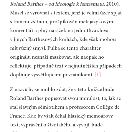
Roland Barthes – od ideologie k fantasmatu
, 2010).
Musel se vyrovnat s textem, jenž je velmi úzce spjat
s francouzštinou, prošpikován metajazykovými
komentáři a plný narážek na jednotlivá slova
v jiných Barthesových knihách, kde však mohou
mít různý smysl. Fulka se tento charakter
originálu nesnaží maskovat, ale naopak ho
reflektuje, případně text v nejnutnějších případech
doplňuje vysvětlujícími poznámkami.
[1]
Z názvu by se mohlo zdát, že v této knížce bude
Roland Barthes popisovat svou minulost, to, jak se
stal slavným sémiotikem a profesorem Collège de
France. Kdo by však čekal klasický memoárový
text, vyprávění o životaběhu a vývoji, bude