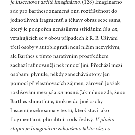
je inscenovat určité imaginárno.
(128) Imaginárno
zde pro Barthese znamená onu roztříštěnost do
jednotlivých fragmentů a těkavý obraz sebe sama,
který je podpořen nenásilným střídáním
já
a
on
,
vztahujících se v obou případech k R. B. Užívání
třetí osoby v autobiografii není ničím nezvyklým,
ale Barthes s tímto narativním prostředkem
zachází rafinovaněji než mnozí jiní. Přechází mezi
osobami plynule, někdy zanechává stopy jen
pomocí přivlastňovacích zájmen, zároveň je však
rozlišování mezi
já
a
on
nosné. Jakmile se zdá, že se
Barthes zhmotňuje, unikne do jiné osoby.
Inscenuje sebe sama v textu, který staví jako
fragmentární, pluralitní a odstředivý.
V plném
stupni je Imaginárno zakoušeno takto: vše, co