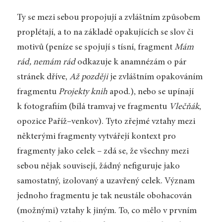
Ty se mezi sebou propojují a zvláštním způsobem
proplétají, a to na základě opakujících se slov či
motivů (peníze se spojují s tísní, fragment
Mám
rád, nemám rád
odkazuje k anamnézám o pár
stránek dříve,
Až později
je zvláštním opakováním
fragmentu
Projekty knih
apod.), nebo se upínají
k fotografiím (bílá tramvaj ve fragmentu
Vlečňák
,
opozice Paříž–venkov). Tyto zřejmé vztahy mezi
některými fragmenty vytvářejí kontext pro
fragmenty jako celek – zdá se, že všechny mezi
sebou nějak souvisejí, žádný nefiguruje jako
samostatný, izolovaný a uzavřený celek. Význam
jednoho fragmentu je tak neustále obohacován
(možnými) vztahy k jiným. To, co mělo v prvním