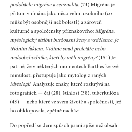
podobách: migréna a senzualita.
(73) Migréna je
přitom vnímána jako něco velmi osobního (co
může být osobnější než bolest?) a zároveň
kulturně a společensky příznakového:
Migréna,
mytologický atribut buržoazní ženy a vzdělance, je
třídním faktem. Vidíme snad proletáře nebo
maloobchodníka, kteří by měli migrény?
(151) Je
patrné, že v některých momentech Barthes ke své
minulosti přistupuje jako mytolog z raných
Mytologií
. Analyzuje znaky, které rozkrývá na
fotografiích — čaj (28), štíhlost (38), tuberkulóza
(43) — nebo které ve svém životě a společnosti, jež
ho obklopovala, zpětně nachází.
Do popředí se dere způsob psaní spíše než obsah