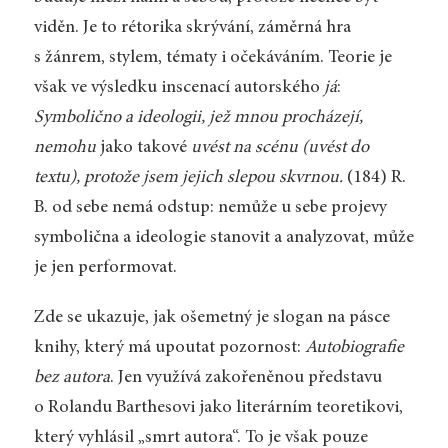
viděn. Je to rétorika skrývání, záměrná hra
s žánrem, stylem, tématy i očekáváním. Teorie je
však ve výsledku inscenací autorského
já
:
Symbolično a ideologii, jež mnou procházejí,
nemohu
jako takové
uvést na scénu (uvést do
textu), protože jsem jejich slepou skvrnou.
(184) R.
B. od sebe nemá odstup: nemůže u sebe projevy
symbolična a ideologie stanovit a analyzovat, může
je jen performovat.
Zde se ukazuje, jak ošemetný je slogan na pásce
knihy, který má upoutat pozornost:
Autobiografie
bez autora
. Jen využívá zakořeněnou představu
o Rolandu Barthesovi jako literárním teoretikovi,
který vyhlásil „smrt autora“. To je však pouze