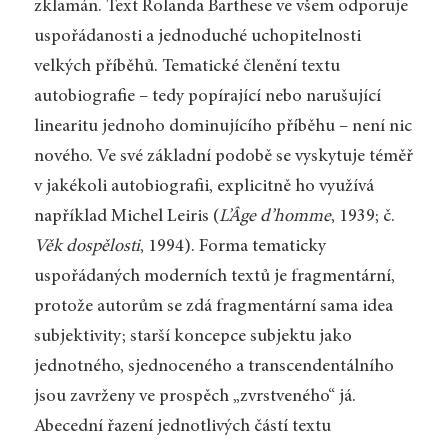
zklamán. Text Rolanda Barthese ve všem odporuje
uspořádanosti a jednoduché uchopitelnosti
velkých příběhů. Tematické členění textu
autobiografie – tedy popírající nebo narušující
linearitu jednoho dominujícího příběhu – není nic
nového. Ve své základní podobě se vyskytuje téměř
v jakékoli autobiografii, explicitně ho využívá
například Michel Leiris (
L’Âge d’homme
, 1939; č.
Věk dospělosti
, 1994). Forma tematicky
uspořádaných moderních textů je fragmentární,
protože autorům se zdá fragmentární sama idea
subjektivity; starší koncepce subjektu jako
jednotného, sjednoceného a transcendentálního
jsou zavrženy ve prospěch „zvrstveného“ já.
Abecední řazení jednotlivých částí textu