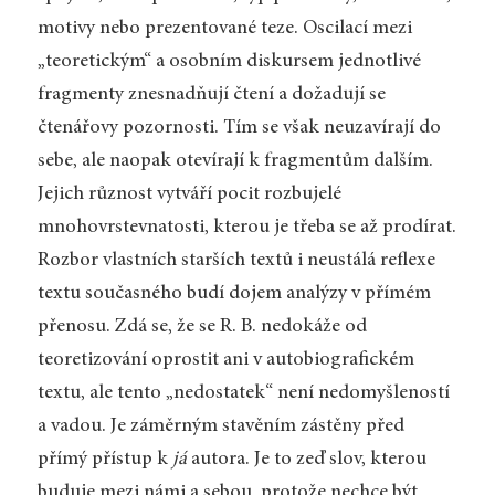
motivy nebo prezentované teze. Oscilací mezi
„teoretickým“ a osobním diskursem jednotlivé
fragmenty znesnadňují čtení a dožadují se
čtenářovy pozornosti. Tím se však neuzavírají do
sebe, ale naopak otevírají k fragmentům dalším.
Jejich různost vytváří pocit rozbujelé
mnohovrstevnatosti, kterou je třeba se až prodírat.
Rozbor vlastních starších textů i neustálá reflexe
textu současného budí dojem analýzy v přímém
přenosu. Zdá se, že se R. B. nedokáže od
teoretizování oprostit ani v autobiografickém
textu, ale tento „nedostatek“ není nedomyšleností
a vadou. Je záměrným stavěním zástěny před
přímý přístup k
já
autora. Je to zeď slov, kterou
buduje mezi námi a sebou, protože nechce být