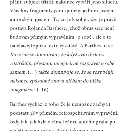
plánu subjekt tříštit, nakonec vytváří jeho siluetu.
Všechny fragmenty jsou spojeny jedním jasným
autorským gestem. To, co je k sobě váže, je právě
postava Rolanda Barthese, jehož obraz sice není
budován přímým vyprávěním „o sobě“, ale o to
naléhavěji zpoza textu vyvstává. A Barthes to ví:
Iluzorně se domnívám, že když svůj diskurs
roztříštím, přestanu imaginárně rozprávět o sobě
samém,
(…)
takže domnívaje se, že se rozptyluji,
nakonec způsobně znovu uléhám do lůžka
imaginárna.
(116)
Barthes vychází z toho, že je nemožné zachytit
podstatu
já
v přímém, retrospektivním vyprávění,
tedy tak, jak byla v rámci žánru autobiografie po
staletí prezentována. Proto takovou formu