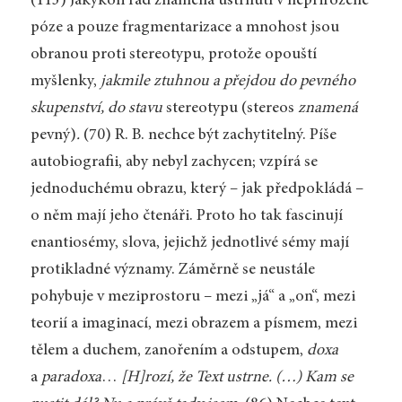
(113) Jakýkoli řád znamená ustrnutí v nepřirozené
póze a pouze fragmentarizace a mnohost jsou
obranou proti stereotypu, protože opouští
myšlenky,
jakmile ztuhnou a přejdou do pevného
skupenství, do stavu
stereotypu
(stereos
znamená
pevný)
.
(70) R. B. nechce být zachytitelný. Píše
autobiografii, aby nebyl zachycen; vzpírá se
jednoduchému obrazu, který – jak předpokládá –
o něm mají jeho čtenáři. Proto ho tak fascinují
enantiosémy, slova, jejichž jednotlivé sémy mají
protikladné významy. Záměrně se neustále
pohybuje v meziprostoru – mezi „já“ a „on“, mezi
teorií a imaginací, mezi obrazem a písmem, mezi
tělem a duchem, zanořením a odstupem,
doxa
a
paradoxa
…
[H]rozí, že Text ustrne. (…) Kam se