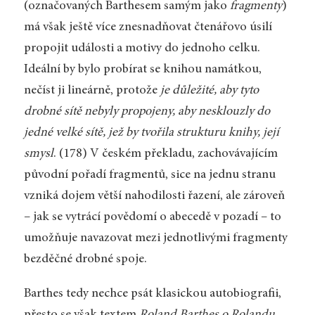
(označovaných Barthesem samým jako
fragmenty
)
má však ještě více znesnadňovat čtenářovo úsilí
propojit události a motivy do jednoho celku.
Ideální by bylo probírat se knihou namátkou,
nečíst ji lineárně, protože
je důležité, aby tyto
drobné sítě nebyly propojeny, aby nesklouzly do
jedné velké sítě, jež by tvořila strukturu knihy, její
smysl
. (178) V českém překladu, zachovávajícím
původní pořadí fragmentů, sice na jednu stranu
vzniká dojem větší nahodilosti řazení, ale zároveň
– jak se vytrácí povědomí o abecedě v pozadí – to
umožňuje navazovat mezi jednotlivými fragmenty
bezděčné drobné spoje.
Barthes tedy nechce psát klasickou autobiografii,