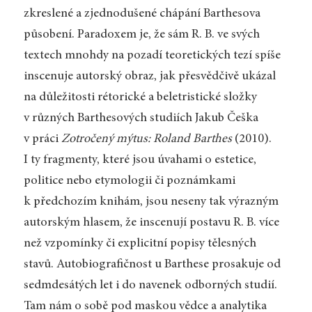
zkreslené a zjednodušené chápání Barthesova
působení. Paradoxem je, že sám R. B. ve svých
textech mnohdy na pozadí teoretických tezí spíše
inscenuje autorský obraz, jak přesvědčivě ukázal
na důležitosti rétorické a beletristické složky
v různých Barthesových studiích Jakub Češka
v práci
Zotročený mýtus: Roland Barthes
(2010).
I ty fragmenty, které jsou úvahami o estetice,
politice nebo etymologii či poznámkami
k předchozím knihám, jsou neseny tak výrazným
autorským hlasem, že inscenují postavu R. B. více
než vzpomínky či explicitní popisy tělesných
stavů. Autobiografičnost u Barthese prosakuje od
sedmdesátých let i do navenek odborných studií.
Tam nám o sobě pod maskou vědce a analytika