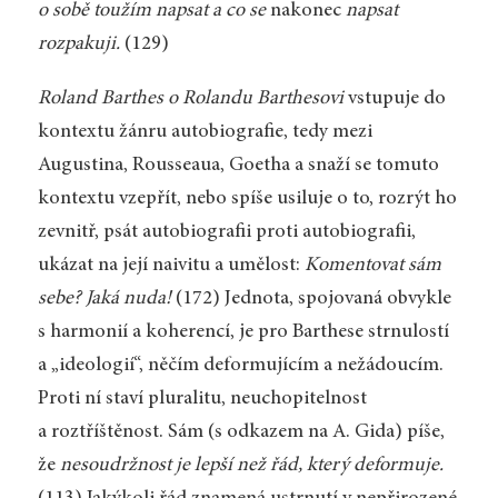
o sobě toužím napsat a co se
nakonec
napsat
rozpakuji.
(129)
Roland Barthes o Rolandu Barthesovi
vstupuje do
kontextu žánru autobiografie, tedy mezi
Augustina, Rousseaua, Goetha a snaží se tomuto
kontextu vzepřít, nebo spíše usiluje o to, rozrýt ho
zevnitř, psát autobiografii proti autobiografii,
ukázat na její naivitu a umělost:
Komentovat sám
sebe? Jaká nuda!
(172) Jednota, spojovaná obvykle
s harmonií a koherencí, je pro Barthese strnulostí
a „ideologií“, něčím deformujícím a nežádoucím.
Proti ní staví pluralitu, neuchopitelnost
a roztříštěnost. Sám (s odkazem na A. Gida) píše,
že
nesoudržnost je lepší než řád, který deformuje.