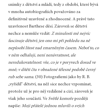
snímky z dětství a mládí, tedy z období, které bývá
v mnoha autobiografiích považováno za
definitivně uzavřené a zhodnocené. A právě tato
uzavřenost Barthese děsí. Zároveň se dětství
nechce a nemůže vzdát:
Z minulosti mě nejvíc
fascinuje dětství; jen ono mi při pohledu na ně
nepůsobí lítost nad zmarněným časem. Neboť to, co
v něm odhaluji, není nenávratnost, ale
neredukovatelnost: vše, co je v poryvech dosud ve
mně; v dítěti čtu v obnažené tělesné podobě černý
rub sebe sama.
(30) Fotografiemi jako by R. B.
„vyřídil“ dětství, na něž sice nechce vzpomínat,
protože už je pro něj vzdálené a cizí, zároveň je
však jeho součástí. Ve
Světlé komoře
později
napíše:
Moji přátelé jednou mluvili o svých