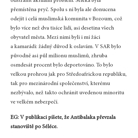
odstranit aktuální problém: Séléka byla
přemístěna pryč. Spolu s ní byla ale donucena
odejít i celá muslimská komunita v Bozoum, což
bylo více než dva tisíce lidí, asi desetina všech
obyvatel města. Mezi nimi byli i mí žáci
a kamarádi: žádný důvod k oslavám. V SAR bylo
původně asi půl milionu muslimů, zhruba
osmdesát procent bylo deportováno. To bylo
velkou prohrou jak pro Středoafrickou republiku,
tak pro mezinárodní společenství, kterému
nezbývalo, než takto ochránit uvedenou minoritu
ve velkém nebezpečí.
EG: V publikaci píšete, že Antibalaka převzala
stanoviště po Séléce.