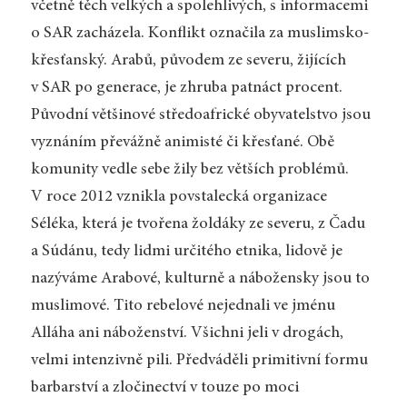
včetně těch velkých a spolehlivých, s informacemi
o SAR zacházela. Konflikt označila za muslimsko-
křesťanský. Arabů, původem ze severu, žijících
v SAR po generace, je zhruba patnáct procent.
Původní většinové středoafrické obyvatelstvo jsou
vyznáním převážně animisté či křesťané. Obě
komunity vedle sebe žily bez větších problémů.
V roce 2012 vznikla povstalecká organizace
Séléka, která je tvořena žoldáky ze severu, z Čadu
a Súdánu, tedy lidmi určitého etnika, lidově je
nazýváme Arabové, kulturně a nábožensky jsou to
muslimové. Tito rebelové nejednali ve jménu
Alláha ani náboženství. Všichni jeli v drogách,
velmi intenzivně pili. Předváděli primitivní formu
barbarství a zločinectví v touze po moci