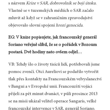
s názvem
Krize v SAR, dobrovolník se bojí útoku
.
Vlastně se v tuzemských médiích o SAR začalo
mluvit až když se v zahraničním zpravodajství
objevovalo slovní spojení
hrozí genocida
.
EG: V knize popisujete, jak francouzský generál
Soriano veřejně slíbil, že se o pořádek v Bozoum
postará. Dvě hodiny nato ovšem odjel…
VB: Tehdy šlo o životy tisíců lidí, potřebovali jsme
pomoc zvenčí. Otci Aureliovi se podařilo vytvořit
tlak přes kontakty na Francouzském velvyslanectví
v Bangui a v Evropské unii. Francouzští vojáci
přijeli za pět minut dvanáct, v půli prosince 2013
se na misii ukázal velitel operace Sangaris, velké
francouzské intervence v SAR, generál Soriano.