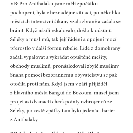
VB: Pro Antibalaku jsme měli zpočátku
pochopení, byla v beznadějné situaci, po několika
měsících intenzivní šikany vzala zbraně a začala se
bránit. Když násilí eskalovalo, došlo k odsunu
Séléky a muslimů, tak její řádění a opojení mocí
přerostlo v další formu rebelie. Lidé z domobrany
začali vypalovat a vykrádat opuštěné mešity,
obchody muslimů, pronásledovali zbylé muslimy.
Snaha pomoci bezbrannému obyvatelstvu se pak
otočila proti nám. Když jsem v září přijížděl
z hlavního města Banguí do Bozoum, musel jsem
projet asi dvanácti checkpointy ozbrojenců ze
Séléky, po cestě zpátky tam bylo jedenáct bariér
z Antibalaky.