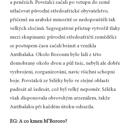
a penězích. Povstalci začali po vstupu do země
utlačovat původní středoafrické obyvatelstvo,
přičemž na arabské minoritě se nedopouštěli tak
velkých zločinů. Segregativní přístup vytvořil tlaky
mezi skupinami: původní středoafričtí zemědělci
se postupem času začali bránit a vznikla
Antibalaka. Okolo Bozoum bylo lidí z této
domobrany okolo dvou a půl tisíc, nebyli ale dobře
vyzbrojeni, zorganizováni, navíc všichni schopni
boje. Povstalců ze Séléky bylo ve stejné oblasti
padesát až šedesát, což byl velký nepoměr. Séléka
však disponovala obrovským arzenálem, takže
Antibalaku při každém útoku odrazila.
EG: A co kmen M’Bororo?