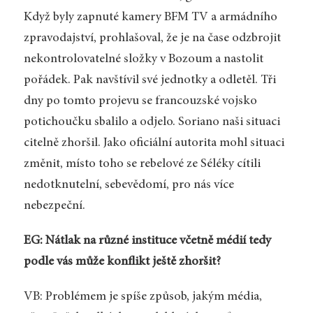
Když byly zapnuté kamery BFM TV a armádního
zpravodajství, prohlašoval, že je na čase odzbrojit
nekontrolovatelné složky v Bozoum a nastolit
pořádek. Pak navštívil své jednotky a odletěl. Tři
dny po tomto projevu se francouzské vojsko
potichoučku sbalilo a odjelo. Soriano naši situaci
citelně zhoršil. Jako oficiální autorita mohl situaci
změnit, místo toho se rebelové ze Séléky cítili
nedotknutelní, sebevědomí, pro nás více
nebezpeční.
EG: Nátlak na různé instituce včetně médií tedy
podle vás může konflikt ještě zhoršit?
VB: Problémem je spíše způsob, jakým média,