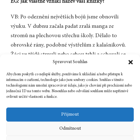
EG: Jak vlastně vznikl název vaší knížky?
VB: Po odeznění největších bojů jsme obnovili
výuku. V dubnu začala padat zralá manga ze
stromů na plechovou střechu školy. Dělalo to
obrovské rány, podobné výstřelům z kalašnikovů.
Žáci ve třídě strnuli nebo sebou trhli a schovali se
Spravovat Souhlas
pod lavici. Tak vznikl titul naší publikace –
Když
padají manga
.
Abychom poskytli co nejlepší služby, používáme k ukládání a/nebo přístupu k
informacím o zařízení, technologie jako jsou soubory cookies. Souhlas s těmito
technologiemi nám umožní zpracovávat údaje, jako je chování při procházení nebo
jedinečná ID na tomto webu. Nesouhlas nebo odvolání souhlasu může nepříznivě
ovlivnit určité vlastnosti a funkce.
Zpět na číslo
Přijmout
Odmítnout
1 listopadu, 2015