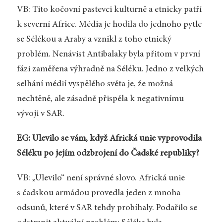
VB: Tito kočovní pastevci kulturně a etnicky patří
k severní Africe. Média je hodila do jednoho pytle
se Sélékou a Araby a vznikl z toho etnický
problém. Nenávist Antibalaky byla přitom v první
fázi zaměřena výhradně na Séléku. Jedno z velkých
selhání médií vyspělého světa je, že možná
nechtěně, ale zásadně přispěla k negativnímu
vývoji v SAR.
EG: Ulevilo se vám, když Africká unie vyprovodila
Séléku po jejím odzbrojení do Čadské republiky?
VB: „Ulevilo“ není správné slovo. Africká unie
s čadskou armádou provedla jeden z mnoha
odsunů, které v SAR tehdy probíhaly. Podařilo se