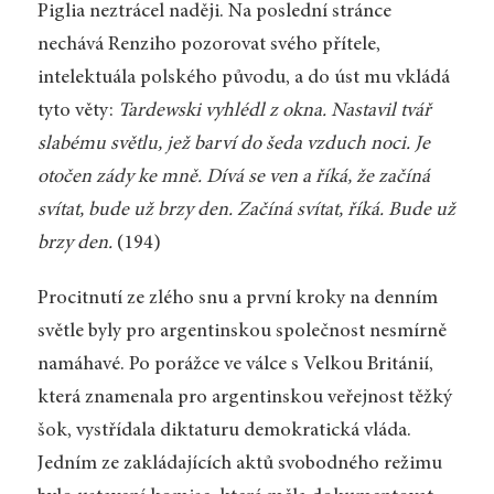
Piglia neztrácel naději. Na poslední stránce
nechává Renziho pozorovat svého přítele,
intelektuála polského původu, a do úst mu vkládá
tyto věty:
Tardewski vyhlédl z okna. Nastavil tvář
slabému světlu, jež barví do šeda vzduch noci. Je
otočen zády ke mně. Dívá se ven a říká, že začíná
svítat, bude už brzy den. Začíná svítat, říká. Bude už
brzy den.
(194)
Procitnutí ze zlého snu a první kroky na denním
světle byly pro argentinskou společnost nesmírně
namáhavé. Po porážce ve válce s Velkou Británií,
která znamenala pro argentinskou veřejnost těžký
šok, vystřídala diktaturu demokratická vláda.
Jedním ze zakládajících aktů svobodného režimu