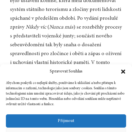
bylo ustavení komise, která měla dokumentovat
systém státního terorismu a zločiny proti lidskosti
spáchané v předešlém období. Po vydání proslulé
zprávy
Nikdy víc
(
Nunca más
) se rozeběhly procesy
s představiteli vojenské junty; součástí nového
sebeuvědomění tak byly snaha o dosažení
spravedlnosti pro zločince i oběti a zápas o oživení
i uchování vlastní historické paměti. V tomto
smyslu Pigliův román znamená vykročení vstříc
Spravovat Souhlas
budoucnosti.
Abychom poskytli co nejlepší služby, používáme k ukládání a/nebo přístupu k
informacím o zařízení, technologie jako jsou soubory cookies. Souhlas s těmito
technologiemi nám umožní zpracovávat údaje, jako je chování při procházení nebo
jedinečná ID na tomto webu. Nesouhlas nebo odvolání souhlasu může nepříznivě
ovlivnit určité vlastnosti a funkce.
Zpět na číslo
Přijmout