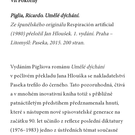
Vít Pokorný
Piglia, Ricardo. Umělé dýchání.
Ze španělského originálu
Respiración artificial
(1980) přeložil Jan Hloušek. 1. vydání. Praha –
Litomyšl: Paseka, 2015. 200 stran.
Vydáním Pigliova románu
Umělé dýchání
v pečlivém překladu Jana Hlouška se nakladatelství
Paseka trefilo do černého. Tato pozoruhodná, čtivá
a v mnohém inovativní kniha totiž s přibližně
patnáctiletým předstihem předznamenala hnutí,
které s nástupem nové spisovatelské generace na
začátku 90. let učinilo z reflexe poslední diktatury
(1976–1983) jedno z ústředních témat současné