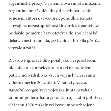
argentinské prózy. V jistém slova smyslu můžeme
Argentincům závidět: díky důslednosti, s níž
současní autoři nasvěcují nepohodlná témata
a trvají na nezastupitelnosti historické paměti, se
podařilo poměrně brzy otevřít a do společenské
debaty vnést traumata, jež by jinak hrozila přerůst
v trvalou zátěž.
Ricardo Piglia své dílo pojal jako bezprostřední
filosofickou a uměleckou reakci na nastolení
patrně nejtvrdšího ze všech vojenských režimů
v Iberoamerice 20. století. V rámci
procesu
národní reorganizace
vojenská junta neváhala
sáhnout po terorismu jako nástroji státní politiky:
v březnu 1976 získaly veškerou moc ozbrojené