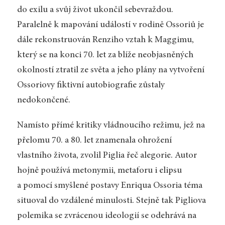
do exilu a svůj život ukončil sebevraždou.
Paralelně k mapování událostí v rodině Ossoriů je
dále rekonstruován Renziho vztah k Maggimu,
který se na konci 70. let za blíže neobjasněných
okolností ztratil ze světa a jeho plány na vytvoření
Ossoriovy fiktivní autobiografie zůstaly
nedokončené.
Namísto přímé kritiky vládnoucího režimu, jež na
přelomu 70. a 80. let znamenala ohrožení
vlastního života, zvolil Piglia řeč alegorie. Autor
hojně používá metonymii, metaforu i elipsu
a pomocí smyšlené postavy Enriqua Ossoria téma
situoval do vzdálené minulosti. Stejně tak Pigliova
polemika se zvrácenou ideologií se odehrává na