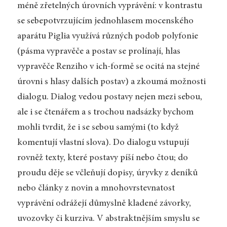
méně zřetelných úrovních vyprávění: v kontrastu
se sebepotvrzujícím jednohlasem mocenského
aparátu Piglia využívá různých podob polyfonie
(pásma vypravěče a postav se prolínají, hlas
vypravěče Renziho v ich-formě se ocitá na stejné
úrovni s hlasy dalších postav) a zkoumá možnosti
dialogu. Dialog vedou postavy nejen mezi sebou,
ale i se čtenářem a s trochou nadsázky bychom
mohli tvrdit, že i se sebou samými (to když
komentují vlastní slova). Do dialogu vstupují
rovněž texty, které postavy píší nebo čtou; do
proudu děje se včleňují dopisy, úryvky z deníků
nebo články z novin a mnohovrstevnatost
vyprávění odrážejí důmyslně kladené závorky,
uvozovky či kurziva. V abstraktnějším smyslu se