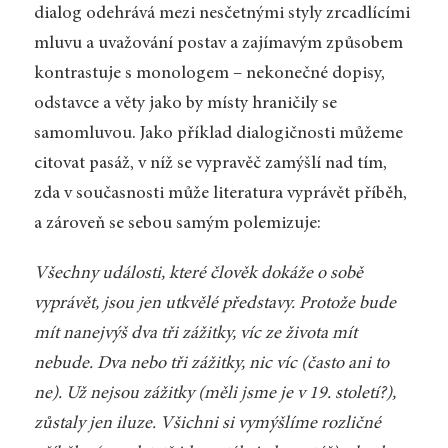
dialog odehrává mezi nesčetnými styly zrcadlícími
mluvu a uvažování postav a zajímavým způsobem
kontrastuje s monologem – nekonečné dopisy,
odstavce a věty jako by místy hraničily se
samomluvou. Jako příklad dialogičnosti můžeme
citovat pasáž, v níž se vypravěč zamýšlí nad tím,
zda v současnosti může literatura vyprávět příběh,
a zároveň se sebou samým polemizuje:
Všechny události, které člověk dokáže o sobě
vyprávět, jsou jen utkvělé představy. Protože bude
mít nanejvýš dva tři zážitky, víc ze života mít
nebude. Dva nebo tři zážitky, nic víc (často ani to
ne). Už nejsou zážitky (měli jsme je v 19. století?),
zůstaly jen iluze. Všichni si vymýšlíme rozličné