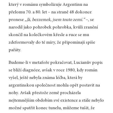
který v románu symbolizuje Argentinu na
přelomu 70. a 80. let – na straně 48 dokonce
pronese
„Já, bezzemek, jsem touto zemí.“
–, se
narodil jako pohrobek pohrobka, kvůli zranění
skončil na kolečkovém křesle a ruce se mu
zdeformovaly do té míry, že připomínají spíše
pařáty.
Budeme-li v metafoře pokračovat, Lucianův popis
se blíží diagnóze, avšak v roce 1980, kdy román
vyšel, ještě nebyla známa léčba, která by
argentinskou společnost mohla opět postavit na
nohy. Avšak přestože země procházela
nejtemnějším obdobím své existence a stále nebylo
možné spatřit konec tunelu, můžeme tušit, že