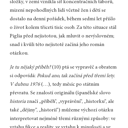
složky, v zemi vznikla síť koncentračních táborů,
mizení nepohodlných lidí včetně žen i dětí se
dostalo na denní pořádek, během sedmi let přišlo
o život kolem třiceti tisíc osob. Za této situace stál
Piglia před nejistotou, jak mluvit o nevýslovném;
snad i kvůli této nejistotě začíná jeho román
otázkou.
Je tu nějaký příběh?
(10) ptá se vypravěč a obratem
si odpovídá:
Pokud ano, tak začíná před třemi lety.
V dubnu 1976
(…), tedy měsíc po státním
převratu. Se znalostí originálu (španělské slovo
historia
značí „příběh“, „vyprávění“, „historku“, ale
také „dějiny“, „historii“) můžeme výchozí otázku
interpretovat nejméně třemi různými způsoby: ve
vztahu fikce a reality, ve vztahu k minulosti a ve