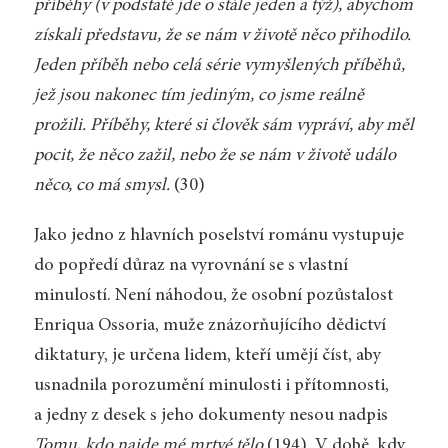
příběhy (v podstatě jde o stále jeden a týž), abychom
získali představu, že se nám v životě něco přihodilo.
Jeden příběh nebo celá série vymyšlených příběhů,
jež jsou nakonec tím jediným, co jsme reálně
prožili. Příběhy, které si člověk sám vypráví, aby měl
pocit, že něco zažil, nebo že se nám v životě událo
něco, co má smysl.
(30)
Jako jedno z hlavních poselství románu vystupuje
do popředí důraz na vyrovnání se s vlastní
minulostí. Není náhodou, že osobní pozůstalost
Enriqua Ossoria, muže znázorňujícího dědictví
diktatury, je určena lidem, kteří umějí číst, aby
usnadnila porozumění minulosti i přítomnosti,
a jedny z desek s jeho dokumenty nesou nadpis
Tomu, kdo najde mé mrtvé tělo
(194). V době, kdy