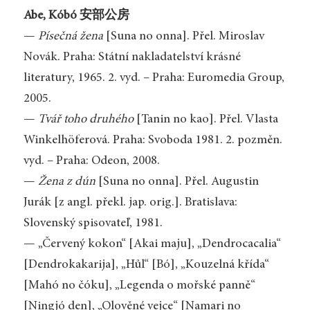
Abe, Kóbó 安部公房
—
Písečná žena
[Suna no onna]. Přel. Miroslav
Novák. Praha: Státní nakladatelství krásné
literatury, 1965. 2. vyd. – Praha: Euromedia Group,
2005.
—
Tvář toho druhého
[Tanin no kao]. Přel. Vlasta
Winkelhöferová. Praha: Svoboda 1981. 2. pozměn.
vyd. – Praha: Odeon, 2008.
—
Žena z dún
[Suna no onna]. Přel. Augustin
Jurák [z angl. překl. jap. orig.]. Bratislava:
Slovenský spisovateľ, 1981.
— „Červený kokon“ [Akai maju], „Dendrocacalia“
[Dendrokakarija], „Hůl“ [Bó], „Kouzelná křída“
[Mahó no čóku], „Legenda o mořské panně“
[Ningjó den], „Olověné vejce“ [Namari no