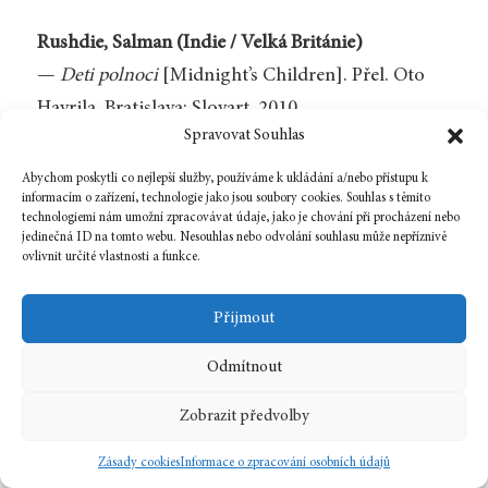
Rushdie, Salman (Indie / Velká Británie)
—
Deti polnoci
[Midnight’s Children]. Přel. Oto
Havrila. Bratislava: Slovart, 2010.
Spravovat Souhlas
—
Děti půlnoci
[Midnight’s Children]. Přel. Pavel
Abychom poskytli co nejlepší služby, používáme k ukládání a/nebo přístupu k
Dominik. Praha: Mladá fronta, 1995. 2. vyd. –
informacím o zařízení, technologie jako jsou soubory cookies. Souhlas s těmito
technologiemi nám umožní zpracovávat údaje, jako je chování při procházení nebo
Praha: Paseka, 2009. 3. vyd. – Praha: Paseka, 2012.
jedinečná ID na tomto webu. Nesouhlas nebo odvolání souhlasu může nepříznivě
ovlivnit určité vlastnosti a funkce.
—
Hárún a moře příběhů
[Haroun and the Sea of
Stories]. Přel. Michal Strenk a Pavel Šrut. Praha:
Přijmout
Mladá fronta, 1994. 2. vyd. – Praha: Paseka, 2013.
—
Luka a oheň života
[Lucca and the Fire of Life].
Odmítnout
Přel. Dominika Křesťanová. Praha: Paseka, 2013.
Zobrazit předvolby
—
Satanské verše
[The Satanic Verses]. Přel. Jan O.
Zásady cookies
Informace o zpracování osobních údajů
Tichý. 1991, bez uvedení místa a nakl. 2. vyd. –