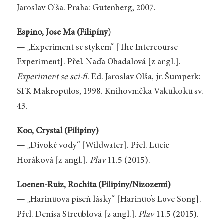
Jaroslav Olša. Praha: Gutenberg, 2007.
Espino, Jose Ma (Filipíny)
— „Experiment se stykem“ [The Intercourse
Experiment]. Přel. Naďa Obadalová [z angl.].
Experiment se sci-fi
. Ed. Jaroslav Olša, jr. Šumperk:
SFK Makropulos, 1998. Knihovnička Vakukoku sv.
43.
Koo, Crystal (Filipíny)
— „Divoké vody“ [Wildwater]. Přel. Lucie
Horáková [z angl.].
Plav
11.5 (2015).
Loenen-Ruiz, Rochita (Filipíny/Nizozemí)
— „Harinuova píseň lásky“ [Harinuo’s Love Song].
Přel. Denisa Streublová [z angl.].
Plav
11.5 (2015).