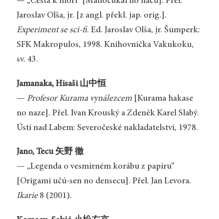
— „Cesta k moři“ [Mahocúkai no nacu]. Přel.
Jaroslav Olša, jr. [z angl. překl. jap. orig.].
Experiment se sci-fi
. Ed. Jaroslav Olša, jr. Šumperk:
SFK Makropulos, 1998. Knihovnička Vakukoku,
sv. 43.
Jamanaka, Hisaši 山中恒
—
Profesor Kurama vynálezcem
[Kurama hakase
no naze]. Přel. Ivan Krouský a Zdeněk Karel Slabý.
Ústí nad Labem: Severočeské nakladatelství, 1978.
Jano, Tecu 矢野 徹
— „Legenda o vesmírném korábu z papíru“
[Origami učú-sen no densecu]. Přel. Jan Levora.
Ikarie
8 (2001).