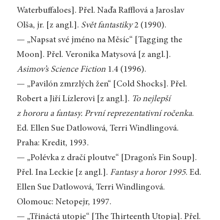
Waterbuffaloes]. Přel. Naďa Rafflová a Jaroslav
Olša, jr. [z angl.].
Svět fantastiky
2 (1990).
— „Napsat své jméno na Měsíc“ [Tagging the
Moon]. Přel. Veronika Matysová [z angl.].
Asimov’s Science Fiction
1.4 (1996).
— „Pavilón zmrzlých žen“ [Cold Shocks]. Přel.
Robert a Jiří Lízlerovi [z angl.].
To nejlepší
z hororu a fantasy. První reprezentativní ročenka
.
Ed. Ellen Sue Datlowová, Terri Windlingová.
Praha: Kredit, 1993.
— „Polévka z dračí ploutve“ [Dragon’s Fin Soup].
Přel. Ina Leckie [z angl.].
Fantasy a horor 1995
. Ed.
Ellen Sue Datlowová, Terri Windlingová.
Olomouc: Netopejr, 1997.
— „Třináctá utopie“ [The Thirteenth Utopia]. Přel.