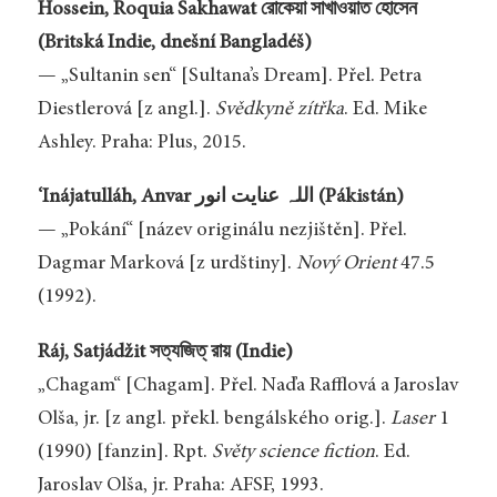
Hossein, Roquia Sakhawat রোকেয়া সাখাওয়াত হোসেন
(Britská Indie, dnešní Bangladéš)
— „Sultanin sen“ [Sultana’s Dream]. Přel. Petra
Diestlerová [z angl.].
Svědkyně zítřka
. Ed. Mike
Ashley. Praha: Plus, 2015.
‘Inájatulláh, Anvar اللہ عنایت انور (Pákistán)
— „Pokání“ [název originálu nezjištěn]. Přel.
Dagmar Marková [z urdštiny].
Nový Orient
47.5
(1992).
Ráj, Satjádžit সত্যজিত্ রায় (Indie)
„Chagam“ [Chagam]. Přel. Naďa Rafflová a Jaroslav
Olša, jr. [z angl. překl. bengálského orig.].
Laser
1
(1990) [fanzin]. Rpt.
Světy science fiction
. Ed.
Jaroslav Olša, jr. Praha: AFSF, 1993.