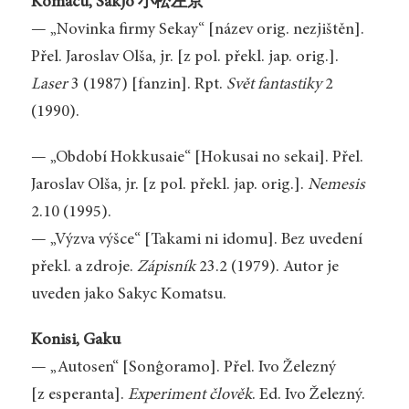
Komacu, Sakjó 小松左京
— „Novinka firmy Sekay“ [název orig. nezjištěn].
Přel. Jaroslav Olša, jr. [z pol. překl. jap. orig.].
Laser
3 (1987) [fanzin]. Rpt.
Svět fantastiky
2
(1990).
— „Období Hokkusaie“ [Hokusai no sekai]. Přel.
Jaroslav Olša, jr. [z pol. překl. jap. orig.].
Nemesis
2.10 (1995).
— „Výzva výšce“ [Takami ni idomu]. Bez uvedení
překl. a zdroje.
Zápisník
23.2 (1979). Autor je
uveden jako Sakyc Komatsu.
Konisi, Gaku
— „Autosen“ [Sonĝoramo]. Přel. Ivo Železný
[z esperanta].
Experiment člověk
. Ed. Ivo Železný.