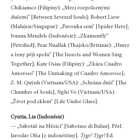
Chikiamco (Filipíny): „Mezi rozpolcenými
dušemi“ [Between Severed Souls]; Robert Liow
(Malajsie/Singapur): „Pavouka sem“ [Spider Here];
Ivanna Mendels (Indonésie): „Zkamenělý“
[Petrified]; Pear Nuallak (Thajsko/Británie): „Hmyz
a ženy pějí spolu“ [The Insects and Women Sing
Together]; Kate Osias (Filipíny): „Zkáza Cuadro
Amoroso“ [The Unmaking of Cuadro Amoroso];
Z. M. Quỳnh (Vietnam/USA): „Schrána duší“ [The
Chamber of Souls], Nghi Vo (Vietnam/USA):
„Život pod sklem“ [Life Under Glass].
Cyntia, Lia (Indonésie)
— „Sabotáž na Měsíci“ [Sabotase di Bulan]. Přel.
Jaroslav Olša [z indonéštiny].
Tygr! Tygr!
Ed.