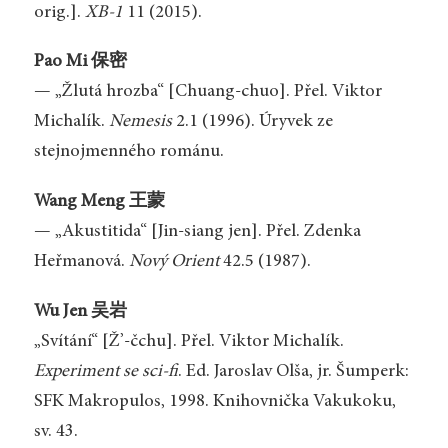
orig.].
XB-1
11 (2015).
Pao Mi 保密
— „Žlutá hrozba“ [Chuang-chuo]. Přel. Viktor
Michalík.
Nemesis
2.1 (1996). Úryvek ze
stejnojmenného románu.
Wang Meng 王蒙
— „Akustitida“ [Jin-siang jen]. Přel. Zdenka
Heřmanová.
Nový Orient
42.5 (1987).
Wu Jen 吴岩
„Svítání“ [Ž’-čchu]. Přel. Viktor Michalík.
Experiment se sci-fi
. Ed. Jaroslav Olša, jr. Šumperk:
SFK Makropulos, 1998. Knihovnička Vakukoku,
sv. 43.