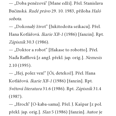
— „Doba penězová“ [Mane edži]. Přel. Stanislava
Bučinská.
Rudé právo
29. 10. 1983, příloha
Haló
sobota
.
— „Dokonalý život“ [Jukitodoita seikacu]. Přel.
Hana Kotlářová.
Ikarie XB-1
(1986) [fanzin]. Rpt.
Zápisník
30.3 (1986).
— „Doktor a robot“ [Hakase to robotto]. Přel.
Naďa Rafflová [z angl. překl. jap. orig.].
Nemesis
2.10 (1995).
— „Hej, polez ven!“ [Ói, detekoi!]. Přel. Hana
Kotlářová.
Ikarie XB-1
(1986) [fanzin]. Rpt.
Světová literatura
31.6 (1986). Rpt.
Zápisník
31.4
(1987).
— „Hroch“ [O-kaba-sama]. Přel. J. Kašpar [z pol.
překl. jap. orig.].
Slan
5 (1986) [fanzin]. Autor je