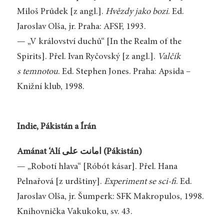
Miloš Průdek [z angl.].
Hvězdy jako bozi
. Ed.
Jaroslav Olša, jr. Praha: AFSF, 1993.
— „V království duchů“ [In the Realm of the
Spirits]. Přel. Ivan Ryčovský [z angl.].
Valčík
s temnotou
. Ed. Stephen Jones. Praha: Apsida –
Knižní klub, 1998.
Indie, Pákistán a Írán
Amánat ‘Alí علی‎ امانت (Pákistán)
— „Robotí hlava“ [Róbót kásar]. Přel. Hana
Pelnařová [z urdštiny].
Experiment se sci-fi
. Ed.
Jaroslav Olša, jr. Šumperk: SFK Makropulos, 1998.
Knihovnička Vakukoku, sv. 43.