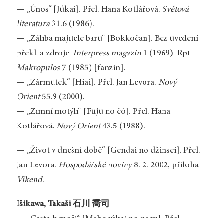
— „Únos“ [Júkai]. Přel. Hana Kotlářová.
Světová
literatura
31.6 (1986).
— „Záliba majitele baru“ [Bokkočan]. Bez uvedení
překl. a zdroje.
Interpress magazin
1 (1969). Rpt.
Makropulos
7 (1985) [fanzin].
— „Zármutek“ [Hiai]. Přel. Jan Levora.
Nový
Orient
55.9 (2000).
— „Zimní motýli“ [Fuju no čó]. Přel. Hana
Kotlářová.
Nový Orient
43.5 (1988).
— „Život v dnešní době“ [Gendai no džinsei]. Přel.
Jan Levora.
Hospodářské noviny
8. 2. 2002, příloha
Víkend
.
Išikawa, Takaši 石川 喬司