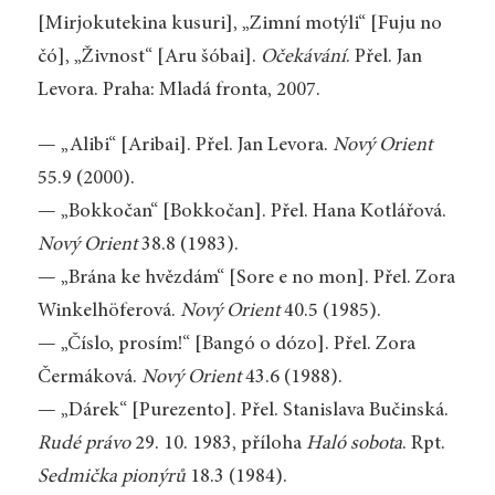
[Mirjokutekina kusuri], „Zimní motýli“ [Fuju no
čó], „Živnost“ [Aru šóbai].
Očekávání
. Přel. Jan
Levora. Praha: Mladá fronta, 2007.
— „Alibi“ [Aribai]. Přel. Jan Levora.
Nový Orient
55.9 (2000).
— „Bokkočan“ [Bokkočan]. Přel. Hana Kotlářová.
Nový Orient
38.8 (1983).
— „Brána ke hvězdám“ [Sore e no mon]. Přel. Zora
Winkelhöferová.
Nový Orient
40.5 (1985).
— „Číslo, prosím!“ [Bangó o dózo]. Přel. Zora
Čermáková.
Nový Orient
43.6 (1988).
— „Dárek“ [Purezento]. Přel. Stanislava Bučinská.
Rudé právo
29. 10. 1983, příloha
Haló sobota
. Rpt.
Sedmička pionýrů
18.3 (1984).