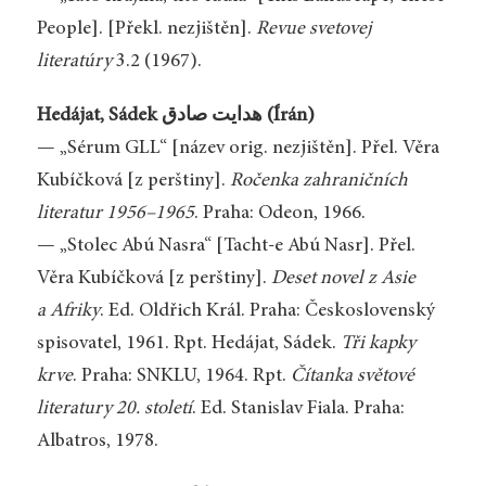
People]. [Překl. nezjištěn].
Revue svetovej
literatúry
3.2 (1967).
Hedájat, Sádek هدایت صادق (Írán)
— „Sérum GLL“ [název orig. nezjištěn]. Přel. Věra
Kubíčková [z perštiny].
Ročenka zahraničních
literatur 1956–1965
. Praha: Odeon, 1966.
— „Stolec Abú Nasra“ [Tacht-e Abú Nasr]. Přel.
Věra Kubíčková [z perštiny].
Deset novel z Asie
a Afriky
. Ed. Oldřich Král. Praha: Československý
spisovatel, 1961. Rpt. Hedájat, Sádek.
Tři kapky
krve
. Praha: SNKLU, 1964. Rpt.
Čítanka světové
literatury 20. století
. Ed. Stanislav Fiala. Praha:
Albatros, 1978.