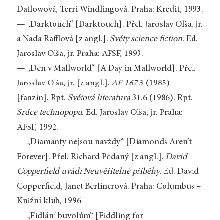
Datlowová, Terri Windlingová. Praha: Kredit, 1993.
— „Darktouch“ [Darktouch]. Přel. Jaroslav Olša, jr.
a Naďa Rafflová [z angl.].
Světy science fiction
. Ed.
Jaroslav Olša, jr. Praha: AFSF, 1993.
— „Den v Mallworld“ [A Day in Mallworld]. Přel.
Jaroslav Olša, jr. [z angl.].
AF 167
3 (1985)
[fanzin]. Rpt.
Světová literatura
31.6 (1986). Rpt.
Srdce technopopu
. Ed. Jaroslav Olša, jr. Praha:
AFSF, 1992.
— „Diamanty nejsou navždy“ [Diamonds Aren’t
Forever]. Přel. Richard Podaný [z angl.].
David
Copperfield uvádí Neuvěřitelné příběhy
. Ed. David
Copperfield, Janet Berlinerová. Praha: Columbus –
Knižní klub, 1996.
— „Fidlání buvolům“ [Fiddling for