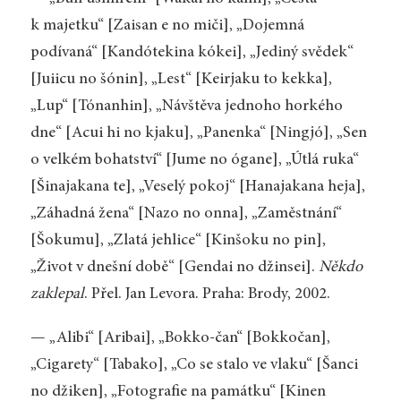
k majetku“ [Zaisan e no miči], „Dojemná
podívaná“ [Kandótekina kókei], „Jediný svědek“
[Juiicu no šónin], „Lest“ [Keirjaku to kekka],
„Lup“ [Tónanhin], „Návštěva jednoho horkého
dne“ [Acui hi no kjaku], „Panenka“ [Ningjó], „Sen
o velkém bohatství“ [Jume no ógane], „Útlá ruka“
[Šinajakana te], „Veselý pokoj“ [Hanajakana heja],
„Záhadná žena“ [Nazo no onna], „Zaměstnání“
[Šokumu], „Zlatá jehlice“ [Kinšoku no pin],
„Život v dnešní době“ [Gendai no džinsei].
Někdo
zaklepal
. Přel. Jan Levora. Praha: Brody, 2002.
— „Alibi“ [Aribai], „Bokko-čan“ [Bokkočan],
„Cigarety“ [Tabako], „Co se stalo ve vlaku“ [Šanci
no džiken], „Fotografie na památku“ [Kinen