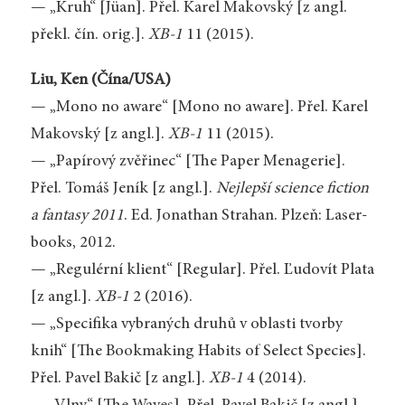
— „Kruh“ [Jüan]. Přel. Karel Makovský [z angl.
překl. čín. orig.].
XB-1
11 (2015).
Liu, Ken (Čína/USA)
— „Mono no aware“ [Mono no aware]. Přel. Karel
Makovský [z angl.].
XB-1
11 (2015).
— „Papírový zvěřinec“ [The Paper Menagerie].
Přel. Tomáš Jeník [z angl.].
Nejlepší science fiction
a fantasy 2011
. Ed. Jonathan Strahan. Plzeň: Laser-
books, 2012.
— „Regulérní klient“ [Regular]. Přel. Ľudovít Plata
[z angl.].
XB-1
2 (2016).
— „Specifika vybraných druhů v oblasti tvorby
knih“ [The Bookmaking Habits of Select Species].
Přel. Pavel Bakič [z angl.].
XB-1
4 (2014).