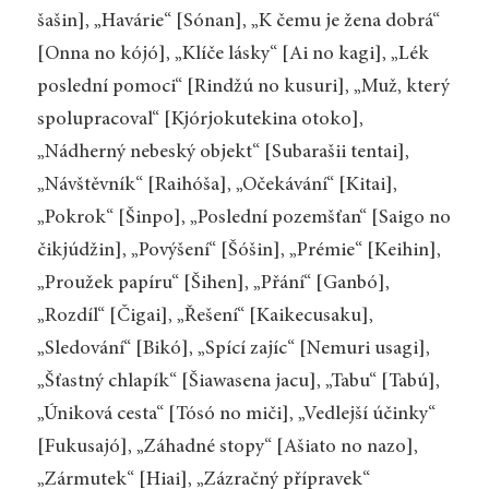
šašin], „Havárie“ [Sónan], „K čemu je žena dobrá“
[Onna no kójó], „Klíče lásky“ [Ai no kagi], „Lék
poslední pomoci“ [Rindžú no kusuri], „Muž, který
spolupracoval“ [Kjórjokutekina otoko],
„Nádherný nebeský objekt“ [Subarašii tentai],
„Návštěvník“ [Raihóša], „Očekávání“ [Kitai],
„Pokrok“ [Šinpo], „Poslední pozemšťan“ [Saigo no
čikjúdžin], „Povýšení“ [Šóšin], „Prémie“ [Keihin],
„Proužek papíru“ [Šihen], „Přání“ [Ganbó],
„Rozdíl“ [Čigai], „Řešení“ [Kaikecusaku],
„Sledování“ [Bikó], „Spící zajíc“ [Nemuri usagi],
„Šťastný chlapík“ [Šiawasena jacu], „Tabu“ [Tabú],
„Úniková cesta“ [Tósó no miči], „Vedlejší účinky“
[Fukusajó], „Záhadné stopy“ [Ašiato no nazo],
„Zármutek“ [Hiai], „Zázračný přípravek“