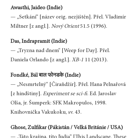
Awasthi, Jaideo (Indie)
— „Setkání“ [název orig. nezjištěn]. Přel. Vladimír
Miltner [z angl.].
Nový Orient
51.5 (1996).
Das, Indrapramit (Indie)
— „Tryzna nad dnem“ [Weep for Day]. Přel.
Daniela Orlando [z angl.].
XB-1
11 (2013).
Fondké, Bál बाल फोनडके (Indie)
— „Nesmrtelný“ [Čiraňdžír]. Přel. Hana Pelnařová
[z hindštiny].
Experiment se sci-fi
. Ed. Jaroslav
Olša, jr. Šumperk: SFK Makropulos, 1998.
Knihovnička Vakukoku, sv. 43.
Ghose, Zulfikar (Pákistán / Velká Británie / USA)
— „Táto krajina, títo ľudia“ [This Landscape, These