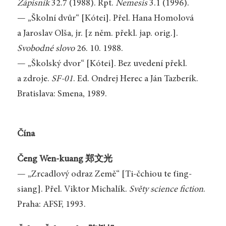
Zápisník
32.7 (1988). Rpt.
Nemesis
3.1 (1996).
— „Školní dvůr“ [Kótei]. Přel. Hana Homolová
a Jaroslav Olša, jr. [z něm. překl. jap. orig.].
Svobodné slovo
26. 10. 1988.
— „Školský dvor“ [Kótei]. Bez uvedení překl.
a zdroje.
SF-01
. Ed. Ondrej Herec a Ján Tazberík.
Bratislava: Smena, 1989.
Čína
Čeng Wen-kuang 郑文光
— „Zrcadlový odraz Země“ [Ti-čchiou te ťing-
siang]. Přel. Viktor Michalík.
Světy science fiction
.
Praha: AFSF, 1993.