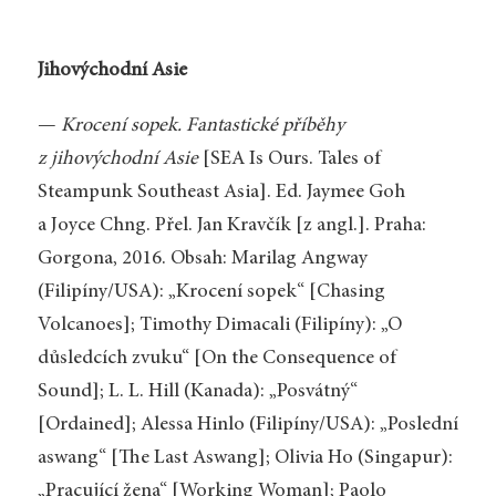
Jihovýchodní Asie
—
Krocení sopek. Fantastické příběhy
z jihovýchodní Asie
[SEA Is Ours. Tales of
Steampunk Southeast Asia]. Ed. Jaymee Goh
a Joyce Chng. Přel. Jan Kravčík [z angl.]. Praha:
Gorgona, 2016. Obsah: Marilag Angway
(Filipíny/USA): „Krocení sopek“ [Chasing
Volcanoes]; Timothy Dimacali (Filipíny): „O
důsledcích zvuku“ [On the Consequence of
Sound]; L. L. Hill (Kanada): „Posvátný“
[Ordained]; Alessa Hinlo (Filipíny/USA): „Poslední
aswang“ [The Last Aswang]; Olivia Ho (Singapur):
„Pracující žena“ [Working Woman]; Paolo