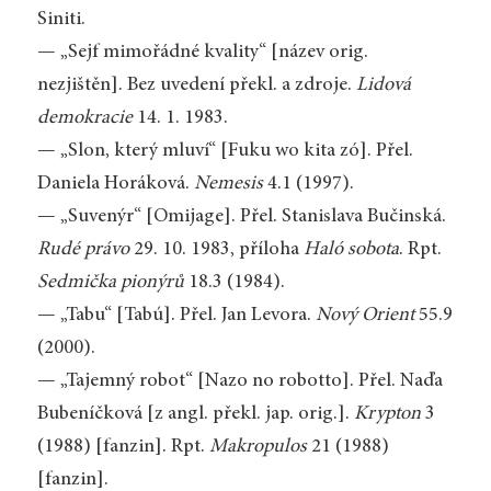
Siniti.
— „Sejf mimořádné kvality“ [název orig.
nezjištěn]. Bez uvedení překl. a zdroje.
Lidová
demokracie
14. 1. 1983.
— „Slon, který mluví“ [Fuku wo kita zó]. Přel.
Daniela Horáková.
Nemesis
4.1 (1997).
— „Suvenýr“ [Omijage]. Přel. Stanislava Bučinská.
Rudé právo
29. 10. 1983, příloha
Haló sobota
. Rpt.
Sedmička pionýrů
18.3 (1984).
— „Tabu“ [Tabú]. Přel. Jan Levora.
Nový Orient
55.9
(2000).
— „Tajemný robot“ [Nazo no robotto]. Přel. Naďa
Bubeníčková [z angl. překl. jap. orig.].
Krypton
3
(1988) [fanzin]. Rpt.
Makropulos
21 (1988)
[fanzin].