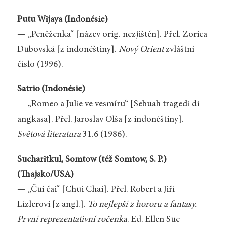
Putu Wijaya (Indonésie)
— „Peněženka“ [název orig. nezjištěn]. Přel. Zorica
Dubovská [z indonéštiny].
Nový Orient
zvláštní
číslo (1996).
Satrio (Indonésie)
— „Romeo a Julie ve vesmíru“ [Sebuah tragedi di
angkasa]. Přel. Jaroslav Olša [z indonéštiny].
Světová literatura
31.6 (1986).
Sucharitkul, Somtow (též Somtow, S. P.)
(Thajsko/USA)
— „Čui čai“ [Chui Chai]. Přel. Robert a Jiří
Lízlerovi [z angl.].
To nejlepší z hororu a fantasy.
První reprezentativní ročenka
. Ed. Ellen Sue