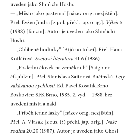
uveden jako Shin’ichi Hoshi.
— „Město jako pastvina“ [název orig. nezjištěn].
Přel. Evžen Jindra [z pol. překl. jap. orig.].
Výběr
5
(1988) [fanzin]. Autor je uveden jako Shin’ichi
Hoshi.
— „Oblíbené hodinky“ [Aijó no tokei]. Přel. Hana
Kotlářová.
Světová literatura
31.6 (1986).
— „Poslední člověk na zeměkouli“ [Saigo no
čikjúdžin]. Přel. Stanislava Saitóová-Bučinská.
Lety
zakázanou rychlostí
. Ed. Pavel Kosatík.Brno –
Boskovice: SFK Brno, 1985. 2. vyd. – 1988, bez
uvedení místa a nakl.
— „Příběh jedné lásky“ [název orig. nezjištěn].
Přel. A. Vlasák [z rus. (?) překl. jap. orig.].
Naše
rodina
20.20 (1987). Autor je uveden jako Chosi