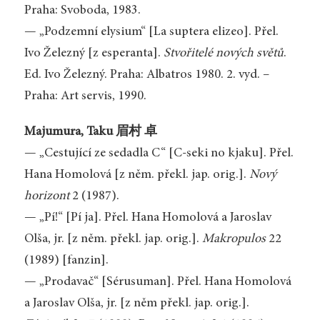
Praha: Svoboda, 1983.
— „Podzemní elysium“ [La suptera elizeo]. Přel.
Ivo Železný [z esperanta].
Stvořitelé nových světů
.
Ed. Ivo Železný. Praha: Albatros 1980. 2. vyd. –
Praha: Art servis, 1990.
Majumura, Taku 眉村 卓
— „Cestující ze sedadla C“ [C-seki no kjaku]. Přel.
Hana Homolová [z něm. překl. jap. orig.].
Nový
horizont
2 (1987).
— „Pí!“ [Pí ja]. Přel. Hana Homolová a Jaroslav
Olša, jr. [z něm. překl. jap. orig.].
Makropulos
22
(1989) [fanzin].
— „Prodavač“ [Sérusuman]. Přel. Hana Homolová
a Jaroslav Olša, jr. [z něm překl. jap. orig.].