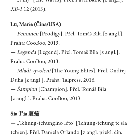
— „Vlny“ [The Waves]. Přel. Pavel Bakič [z angl.].
XB-1
12 (2013).
Lu, Marie (Čína/USA)
—
Fenomén
[Prodigy]. Přel. Tomáš Bíla [z angl.].
Praha: CooBoo, 2013.
—
Legenda
[Legend]. Přel. Tomáš Bíla [z angl.].
Praha: CooBoo, 2013.
—
Mladí vyvolení
[The Young Elites]. Přel. Ondřej
Duha [z angl.]. Praha: Talpress, 2016.
—
Šampion
[Champion]. Přel. Tomáš Bíla
[z angl.]. Praha: CooBoo, 2013.
Sia Ť’ia 夏笳
— „Tchung-tchungino léto“ [Tchung-tchung te sia
tchien]. Přel. Daniela Orlando [z angl. překl. čín.