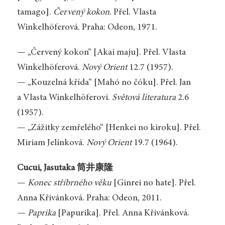
tamago].
Červený kokon
. Přel. Vlasta
Winkelhöferová. Praha: Odeon, 1971.
— „Červený kokon“ [Akai maju]. Přel. Vlasta
Winkelhöferová.
Nový Orient
12.7 (1957).
— „Kouzelná křída“ [Mahó no čóku]. Přel. Jan
a Vlasta Winkelhöferovi.
Světová literatura
2.6
(1957).
— „Zážitky zemřelého“ [Henkei no kiroku]. Přel.
Miriam Jelínková.
Nový Orient
19.7 (1964).
Cucui, Jasutaka 筒井康隆
—
Konec stříbrného věku
[Ginrei no hate]. Přel.
Anna Křivánková. Praha: Odeon, 2011.
—
Paprika
[Papurika]. Přel. Anna Křivánková.