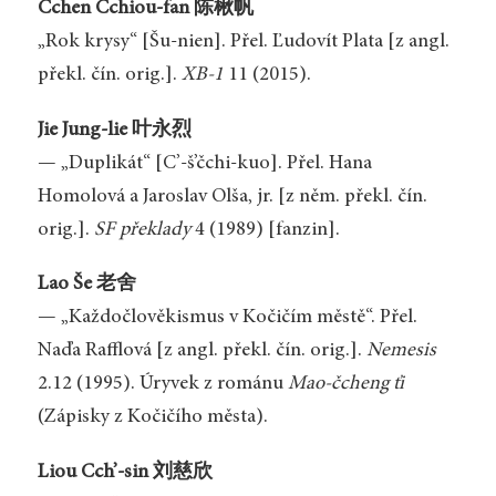
Čchen Čchiou-fan 陈楸帆
„Rok krysy“ [Šu-nien]. Přel. Ľudovít Plata [z angl.
překl. čín. orig.].
XB-1
11 (2015).
Jie Jung-lie 叶永烈
— „Duplikát“ [C’-š’čchi-kuo]. Přel. Hana
Homolová a Jaroslav Olša, jr. [z něm. překl. čín.
orig.].
SF překlady
4 (1989) [fanzin].
Lao Še 老舍
— „Každočlověkismus v Kočičím městě“. Přel.
Naďa Rafflová [z angl. překl. čín. orig.].
Nemesis
2.12 (1995). Úryvek z románu
Mao-čcheng ťi
(Zápisky z Kočičího města).
Liou Cch’-sin 刘慈欣