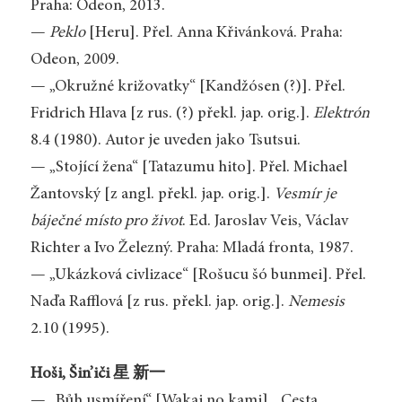
Praha: Odeon, 2013.
—
Peklo
[Heru]. Přel. Anna Křivánková. Praha:
Odeon, 2009.
— „Okružné križovatky“ [Kandžósen (?)]. Přel.
Fridrich Hlava [z rus. (?) překl. jap. orig.].
Elektrón
8.4 (1980). Autor je uveden jako Tsutsui.
— „Stojící žena“ [Tatazumu hito]. Přel. Michael
Žantovský [z angl. překl. jap. orig.].
Vesmír je
báječné místo pro život
. Ed. Jaroslav Veis, Václav
Richter a Ivo Železný. Praha: Mladá fronta, 1987.
— „Ukázková civlizace“ [Rošucu šó bunmei]. Přel.
Naďa Rafflová [z rus. překl. jap. orig.].
Nemesis
2.10 (1995).
Hoši, Šin’iči 星 新一
— „Bůh usmíření“ [Wakai no kami], „Cesta