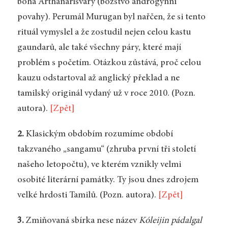
boha Arthanáríšvary (božstvo androgynní
povahy). Perumál Murugan byl nařčen, že si tento
rituál vymyslel a že zostudil nejen celou kastu
gaundarů, ale také všechny páry, které mají
problém s početím. Otázkou zůstává, proč celou
kauzu odstartoval až anglický překlad a ne
tamilský originál vydaný už v roce 2010. (Pozn.
autora).
[Zpět]
2.
Klasickým obdobím rozumíme období
takzvaného „sangamu“ (zhruba první tři století
našeho letopočtu), ve kterém vznikly velmi
osobité literární památky. Ty jsou dnes zdrojem
velké hrdosti Tamilů. (Pozn. autora).
[Zpět]
3.
Zmiňovaná sbírka nese název
Kóleijin pádalgal