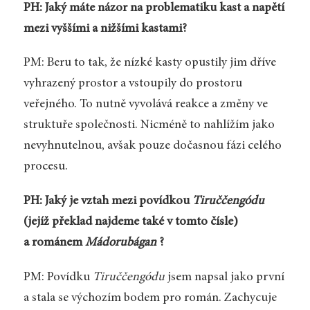
PH: Jaký máte názor na problematiku kast a napětí
mezi vyššími a nižšími kastami?
PM: Beru to tak, že nízké kasty opustily jim dříve
vyhrazený prostor a vstoupily do prostoru
veřejného. To nutně vyvolává reakce a změny ve
struktuře společnosti. Nicméně to nahlížím jako
nevyhnutelnou, avšak pouze dočasnou fázi celého
procesu.
PH: Jaký je vztah mezi povídkou
Tiruččengódu
(jejíž překlad najdeme také v tomto čísle)
a románem
Mádorubágan
?
PM: Povídku
Tiruččengódu
jsem napsal jako první
a stala se výchozím bodem pro román. Zachycuje