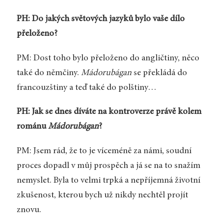
PH: Do jakých světových jazyků bylo vaše dílo
přeloženo?
PM: Dost toho bylo přeloženo do angličtiny, něco
také do němčiny.
Mádorubágan
se překládá do
francouzštiny a teď také do polštiny…
PH: Jak se dnes díváte na kontroverze právě kolem
románu
Mádorubágan
?
PM: Jsem rád, že to je víceméně za námi, soudní
proces dopadl v můj prospěch a já se na to snažím
nemyslet. Byla to velmi trpká a nepříjemná životní
zkušenost, kterou bych už nikdy nechtěl projít
znovu.