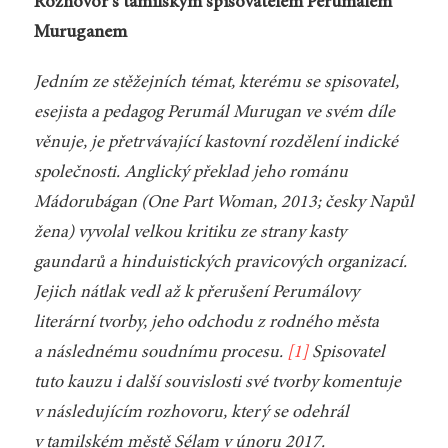
Rozhovor s tamilským spisovatelem Perumálem
Muruganem
Jedním ze stěžejních témat, kterému se spisovatel,
esejista a pedagog Perumál Murugan ve svém díle
věnuje, je přetrvávající kastovní rozdělení indické
společnosti. Anglický překlad jeho románu
Mádorubágan
(
One Part Woman
, 2013; česky
Napůl
žena
) vyvolal velkou kritiku ze strany kasty
gaundarů a hinduistických pravicových organizací.
Jejich nátlak vedl až k přerušení Perumálovy
literární tvorby, jeho odchodu z rodného města
a následnému soudnímu procesu.
[1]
Spisovatel
tuto kauzu i další souvislosti své tvorby komentuje
v následujícím rozhovoru, který se odehrál
v tamilském městě Sélam v únoru 2017.