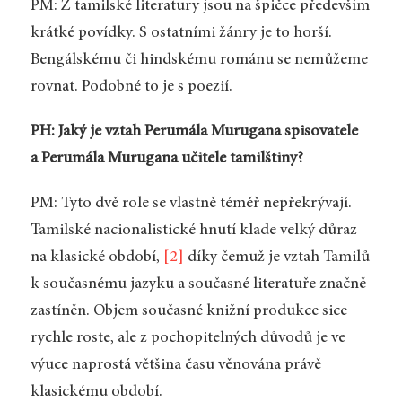
PM: Z tamilské literatury jsou na špičce především
krátké povídky. S ostatními žánry je to horší.
Bengálskému či hindskému románu se nemůžeme
rovnat. Podobné to je s poezií.
PH: Jaký je vztah Perumála Murugana spisovatele
a Perumála Murugana učitele tamilštiny?
PM: Tyto dvě role se vlastně téměř nepřekrývají.
Tamilské nacionalistické hnutí klade velký důraz
na klasické období,
[2]
díky čemuž je vztah Tamilů
k současnému jazyku a současné literatuře značně
zastíněn. Objem současné knižní produkce sice
rychle roste, ale z pochopitelných důvodů je ve
výuce naprostá většina času věnována právě
klasickému období.