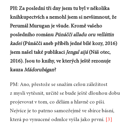
PH: Za poslední tři dny jsem tu byl v několika
knihkupectvích a nemohl jsem si nevšimnout, že
Perumál Murugan je všude. Kromě vašeho
posledního románu
Púnáčči alladu oru velláttin
kadei
(Púnáčči aneb příběh jedné bílé kozy, 2016)
jsem našel také publikaci
Jengal aijá
(Náš otec,
2016). Jsou to knihy, ve kterých ještě rezonuje
kauza
Mádorubágan
?
PM: Ano, přestože se snažím celou záležitost
z mysli vytěsnit, určitě se bude ještě dlouhou dobu
projevovat v tom, co dělám a hlavně co píši.
Nejvíce je to patrno samozřejmě ve sbírce básní,
která po vynucené odmlce vyšla jako první.
[3]