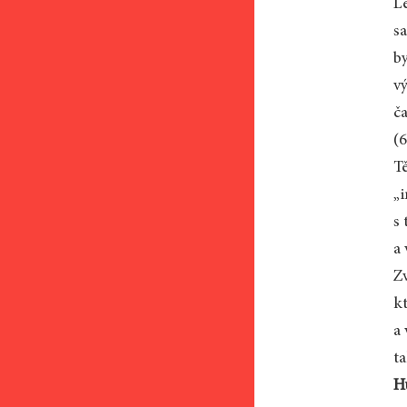
L
s
by
vý
č
(6
Tě
„i
s
a 
Z
k
a 
ta
H