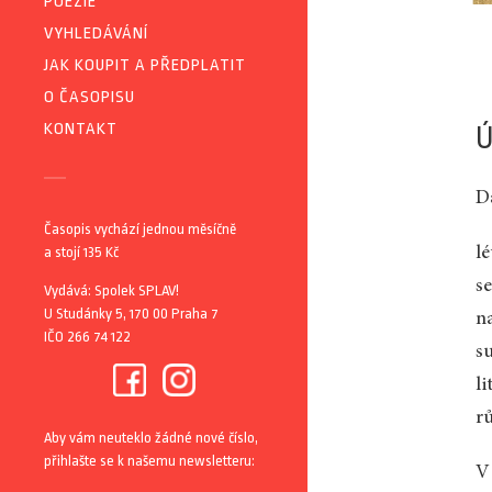
POEZIE
VYHLEDÁVÁNÍ
JAK KOUPIT A PŘEDPLATIT
O ČASOPISU
KONTAKT
Ú
D
Časopis vychází jednou měsíčně
a stojí 135 Kč
lé
s
Vydává: Spolek SPLAV!
U Studánky 5, 170 00 Praha 7
na
IČO 266 74 122
s
l
r
Aby vám neuteklo žádné nové číslo,
přihlašte se k našemu newsletteru:
V