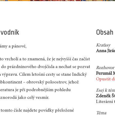
vodník
Obsah
Kraťasy
ámy a pánové,
Anna Jirá
to vrcholí a to znamená, že je nejvyšší čas začíst
e do prázdninového dvojčísla a nechat se pozvat
Rozhovor
Perumál 
 výpravu. Cílem letošní cesty se stane Indický
Opustit d
ubkontinent – obrovský poloostrov, jehož
iteratura je při podrobnějším pohledu
Esej k té
Zdeněk Št
ůznorodá jako celý vesmír.
Literární 
 tomto čísle najdete povídky přeložené
Téma