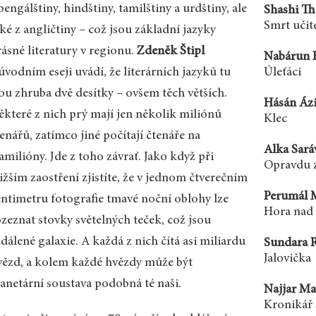
bengálštiny, hindštiny, tamilštiny a urdštiny, ale
Shashi Th
Smrt učit
ké z angličtiny – což jsou základní jazyky
rásné literatury v regionu.
Zdeněk Štipl
Nabárun B
úvodním eseji uvádí, že literárních jazyků tu
Úleťáci
sou zhruba dvě desítky – ovšem těch větších.
Hásán Ázi
ěkteré z nich prý mají jen několik miliónů
Klec
enářů, zatímco jiné počítají čtenáře na
Alka Sará
amilióny. Jde z toho závrať. Jako když při
Opravdu z
ižším zaostření zjistíte, že v jednom čtverečním
Perumál 
entimetru fotografie tmavé noční oblohy lze
Hora nad
ozeznat stovky světelných teček, což jsou
dálené galaxie. A každá z nich čítá asi miliardu
Sundara 
Jalovička
vězd, a kolem každé hvězdy může být
lanetární soustava podobná té naši.
Najjar Ma
Kronikář 