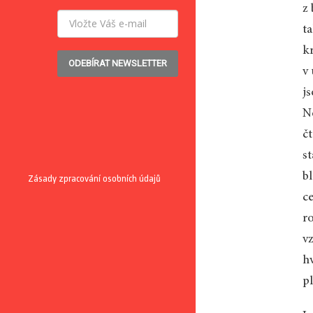
z 
ta
k
ODEBÍRAT NEWSLETTER
v 
j
N
čt
st
bl
Zásady zpracování osobních údajů
c
r
vz
h
p