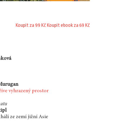
Koupit za 99 Kč
Koupit ebook za 69 Kč
sková
Murugan
říve vyhrazený prostor
matu
ipl
thálí ze zemí jižní Asie