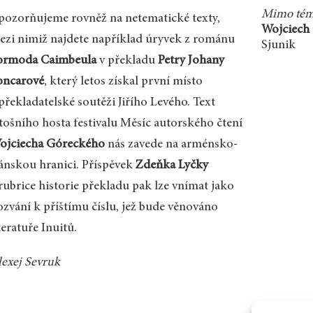
Mimo té
pozorňujeme rovněž na netematické texty,
Wojciech 
ezi nimiž najdete například úryvek z románu
Sjunik
ormoda Caimbeula
v překladu
Petry Johany
oncarové
, který letos získal první místo
překladatelské soutěži Jiřího Levého. Text
etošního hosta festivalu Měsíc autorského čtení
ojciecha Góreckého
nás zavede na arménsko-
ránskou hranici. Příspěvek
Zdeňka Lyčky
 rubrice historie překladu pak lze vnímat jako
ozvání k příštímu číslu, jež bude věnováno
teratuře Inuitů.
lexej Sevruk