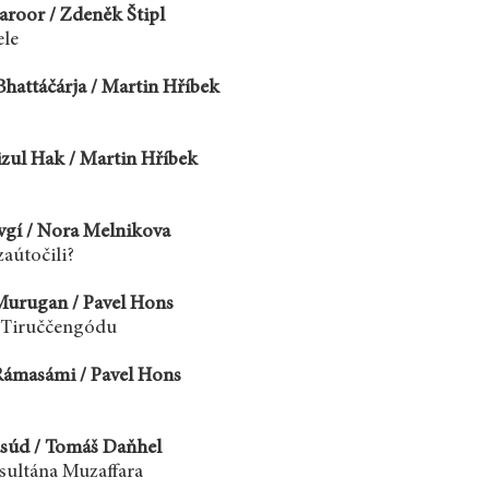
aroor / Zdeněk Štipl
ele
hattáčárja / Martin Hříbek
zul Hak / Martin Hříbek
vgí / Nora Melnikova
aútočili?
Murugan / Pavel Hons
 Tiruččengódu
Rámasámi / Pavel Hons
súd / Tomáš Daňhel
sultána Muzaffara