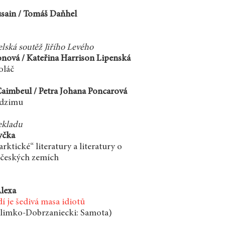
usain / Tomáš Daňhel
elská soutěž Jiřího Levého
nová / Kateřina Harrison Lipenská
oláč
imbeul / Petra Johana Poncarová
dzimu
ekladu
yčka
rktické“ literatury a literatury o
 českých zemích
lexa
dí je šedivá masa idiotů
Klimko-Dobrzaniecki: Samota)