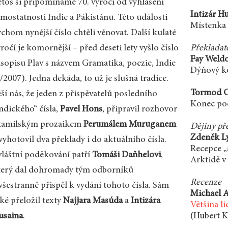
etos si připomínáme 70. výročí od vyhlášení
Intizár H
amostatnosti Indie a Pákistánu. Této události
Místenka
chom nynější číslo chtěli věnovat. Další kulaté
ročí je komornější – před deseti lety vyšlo číslo
Překladat
Fay Weldo
asopisu Plav s názvem Gramatika, poezie, Indie
Dýňový k
/2007). Jedna dekáda, to už je slušná tradice.
Tormod Ca
ší nás, že jeden z přispěvatelů posledního
Konec po
ndického“ čísla,
Pavel Hons
, připravil rozhovor
 tamilským prozaikem
Perumálem Muruganem
Dějiny př
Zdeněk L
vyhotovil dva překlady i do aktuálního čísla.
Recepce „a
vláštní poděkování patří
Tomáši Daňhelovi
,
Arktidě v
terý dal dohromady tým odborníků
Recenze
všestranně přispěl k vydání tohoto čísla. Sám
Michael A
ké přeložil texty
Najjara Masúda
a
Intizára
Většina li
usaina
.
(Hubert 