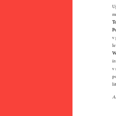
U
m
T
P
v 
l
W
í
v
p
li
A