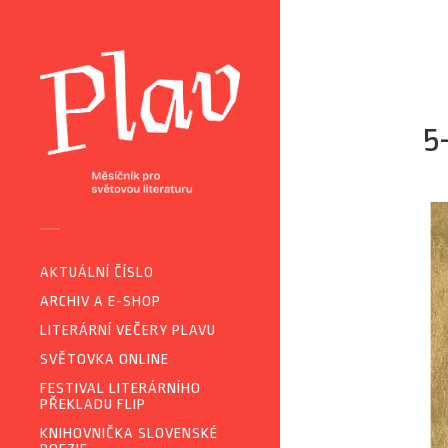
5
AKTUÁLNÍ ČÍSLO
ARCHIV A E-SHOP
LITERÁRNÍ VEČERY PLAVU
SVĚTOVKA ONLINE
FESTIVAL LITERÁRNÍHO
PŘEKLADU FLIP
KNIHOVNIČKA SLOVENSKÉ