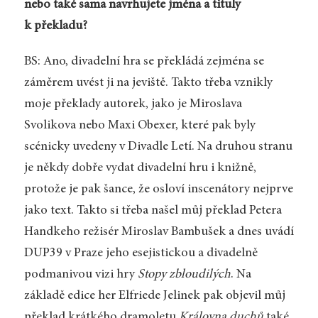
nebo také sama navrhujete jména a tituly
k překladu?
BS: Ano, divadelní hra se překládá zejména se
záměrem uvést ji na jeviště. Takto třeba vznikly
moje překlady autorek, jako je Miroslava
Svolikova nebo Maxi Obexer, které pak byly
scénicky uvedeny v Divadle Letí. Na druhou stranu
je někdy dobře vydat divadelní hru i knižně,
protože je pak šance, že osloví inscenátory nejprve
jako text. Takto si třeba našel můj překlad Petera
Handkeho režisér Miroslav Bambušek a dnes uvádí
DUP39 v Praze jeho esejistickou a divadelně
podmanivou vizi hry
Stopy zbloudilých
. Na
základě edice her Elfriede Jelinek pak objevil můj
překlad krátkého dramoletu
Královna duchů
také