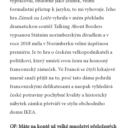
vypracoval, obdobně jako Jelinek, velmi
formalistní přístup k jazyku, to mi vyhovuje. Jeho
hra
Zámek na Loiře
vyhrála v mém překladu
dramatickou soutěž Talking About Borders
vypsanou Státním norimberským divadlem a v
roce 2018 měla v Norimberku velmi úspěšnou
premiéru. Je to hra o českém velkopodnikateli a
politikovi, který umístí svou ženu na honosný
francouzský zámeček. Ve Francii se čtyři lokajové
marně snaží přijít na to, proč tato dáma pohrdá
francouzskými delikatesami a naopak vyhledává
české potraviny pochybné kvality a historický
nábytek zámku přetváří ve stylu obchodního
domu IKEA.
OP: Máte na kontě už velké množství přeložených