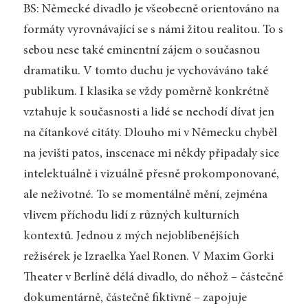
BS: Německé divadlo je všeobecně orientováno na
formáty vyrovnávající se s námi žitou realitou. To s
sebou nese také eminentní zájem o současnou
dramatiku. V tomto duchu je vychováváno také
publikum. I klasika se vždy poměrně konkrétně
vztahuje k současnosti a lidé se nechodí dívat jen
na čítankové citáty. Dlouho mi v Německu chyběl
na jevišti patos, inscenace mi někdy připadaly sice
intelektuálně i vizuálně přesně prokomponované,
ale neživotné. To se momentálně mění, zejména
vlivem příchodu lidí z různých kulturních
kontextů. Jednou z mých nejoblíbenějších
režisérek je Izraelka Yael Ronen. V Maxim Gorki
Theater v Berlíně dělá divadlo, do něhož – částečně
dokumentárně, částečně fiktivně – zapojuje