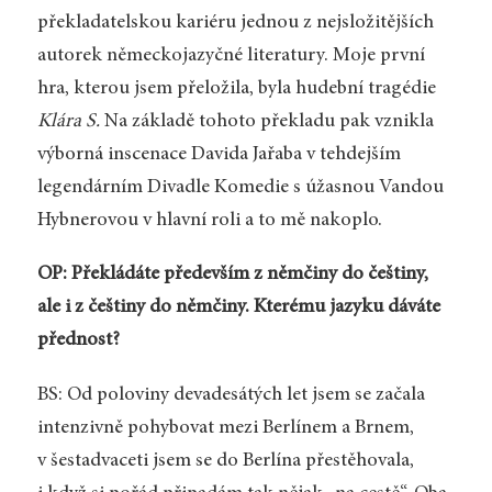
překladatelskou kariéru jednou z nejsložitějších
autorek německojazyčné literatury. Moje první
hra, kterou jsem přeložila, byla hudební tragédie
Klára S.
Na základě tohoto překladu pak vznikla
výborná inscenace Davida Jařaba v tehdejším
legendárním Divadle Komedie s úžasnou Vandou
Hybnerovou v hlavní roli a to mě nakoplo.
OP: Překládáte především z němčiny do češtiny,
ale i z češtiny do němčiny. Kterému jazyku dáváte
přednost?
BS: Od poloviny devadesátých let jsem se začala
intenzivně pohybovat mezi Berlínem a Brnem,
v šestadvaceti jsem se do Berlína přestěhovala,