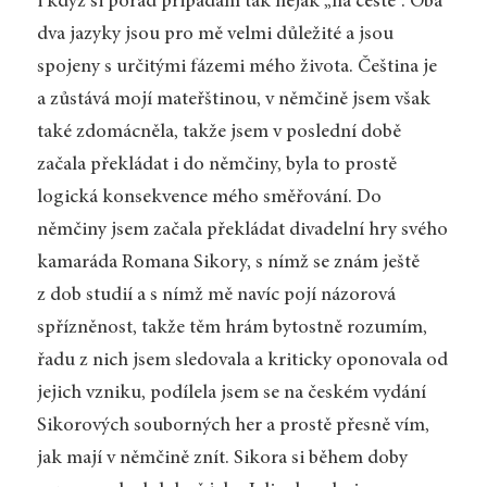
i když si pořád připadám tak nějak „na cestě“. Oba
dva jazyky jsou pro mě velmi důležité a jsou
spojeny s určitými fázemi mého života. Čeština je
a zůstává mojí mateřštinou, v němčině jsem však
také zdomácněla, takže jsem v poslední době
začala překládat i do němčiny, byla to prostě
logická konsekvence mého směřování. Do
němčiny jsem začala překládat divadelní hry svého
kamaráda Romana Sikory, s nímž se znám ještě
z dob studií a s nímž mě navíc pojí názorová
spřízněnost, takže těm hrám bytostně rozumím,
řadu z nich jsem sledovala a kriticky oponovala od
jejich vzniku, podílela jsem se na českém vydání
Sikorových souborných her a prostě přesně vím,
jak mají v němčině znít. Sikora si během doby