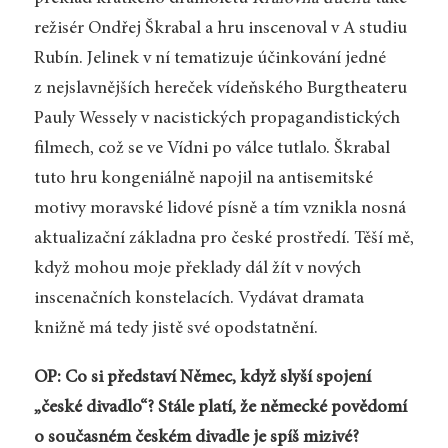
režisér Ondřej Škrabal a hru inscenoval v A studiu
Rubín. Jelinek v ní tematizuje účinkování jedné
z nejslavnějších hereček vídeňského Burgtheateru
Pauly Wessely v nacistických propagandistických
filmech, což se ve Vídni po válce tutlalo. Škrabal
tuto hru kongeniálně napojil na antisemitské
motivy moravské lidové písně a tím vznikla nosná
aktualizační základna pro české prostředí. Těší mě,
když mohou moje překlady dál žít v nových
inscenačních konstelacích. Vydávat dramata
knižně má tedy jistě své opodstatnění.
OP: Co si představí Němec, když slyší spojení
„české divadlo“? Stále platí, že německé povědomí
o současném českém divadle je spíš mizivé?