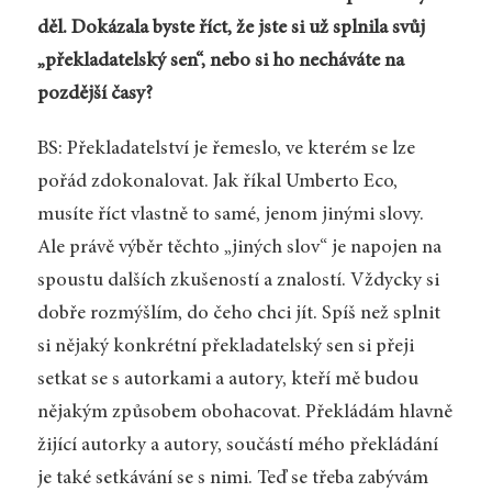
děl. Dokázala byste říct, že jste si už splnila svůj
„překladatelský sen“, nebo si ho necháváte na
pozdější časy?
BS: Překladatelství je řemeslo, ve kterém se lze
pořád zdokonalovat. Jak říkal Umberto Eco,
musíte říct vlastně to samé, jenom jinými slovy.
Ale právě výběr těchto „jiných slov“ je napojen na
spoustu dalších zkušeností a znalostí. Vždycky si
dobře rozmýšlím, do čeho chci jít. Spíš než splnit
si nějaký konkrétní překladatelský sen si přeji
setkat se s autorkami a autory, kteří mě budou
nějakým způsobem obohacovat. Překládám hlavně
žijící autorky a autory, součástí mého překládání
je také setkávání se s nimi. Teď se třeba zabývám