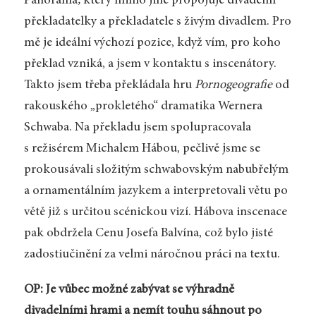
Panorama
,
který mimo jiné propojuje divadelní
překladatelky a překladatele s živým divadlem. Pro
mě je ideální výchozí pozice, když vím, pro koho
překlad vzniká, a jsem v kontaktu s inscenátory.
Takto jsem třeba překládala hru
Pornogeografie
od
rakouského „prokletého“ dramatika Wernera
Schwaba. Na překladu jsem spolupracovala
s režisérem Michalem Hábou, pečlivě jsme se
prokousávali složitým schwabovským nabubřelým
a ornamentálním jazykem a interpretovali větu po
větě již s určitou scénickou vizí. Hábova inscenace
pak obdržela Cenu Josefa Balvína, což bylo jisté
zadostiučinění za velmi náročnou práci na textu.
OP: Je vůbec možné zabývat se výhradně
divadelními hrami a nemít touhu sáhnout po