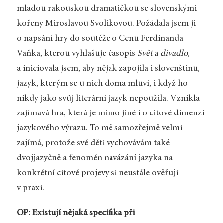
mladou rakouskou dramatičkou se slovenskými
kořeny Miroslavou Svolikovou. Požádala jsem ji
o napsání hry do soutěže o Cenu Ferdinanda
Vaňka, kterou vyhlašuje časopis
Svět a divadlo
,
a iniciovala jsem, aby nějak zapojila i slovenštinu,
jazyk, kterým se u nich doma mluví, i když ho
nikdy jako svůj literární jazyk nepoužila. Vznikla
zajímavá hra, která je mimo jiné i o citové dimenzi
jazykového výrazu. To mě samozřejmě velmi
zajímá, protože své děti vychovávám také
dvojjazyčně a fenomén navázání jazyka na
konkrétní citové projevy si neustále ověřuji
v praxi.
OP: Existují nějaká specifika při