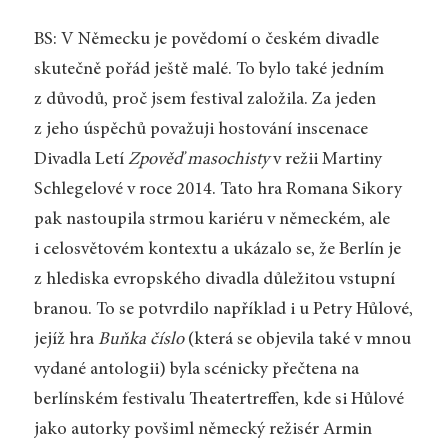
BS: V Německu je povědomí o českém divadle
skutečně pořád ještě malé. To bylo také jedním
z důvodů, proč jsem festival založila. Za jeden
z jeho úspěchů považuji hostování inscenace
Divadla Letí
Zpověď masochisty
v režii Martiny
Schlegelové v roce 2014. Tato hra Romana Sikory
pak nastoupila strmou kariéru v německém, ale
i celosvětovém kontextu a ukázalo se, že Berlín je
z hlediska evropského divadla důležitou vstupní
branou. To se potvrdilo například i u Petry Hůlové,
jejíž hra
Buňka číslo
(která se objevila také v mnou
vydané antologii) byla scénicky přečtena na
berlínském festivalu Theatertreffen, kde si Hůlové
jako autorky povšiml německý režisér Armin