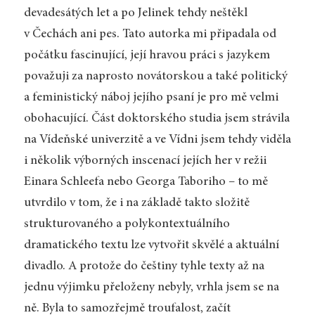
devadesátých let a po Jelinek tehdy neštěkl
v Čechách ani pes. Tato autorka mi připadala od
počátku fascinující, její hravou práci s jazykem
považuji za naprosto novátorskou a také politický
a feministický náboj jejího psaní je pro mě velmi
obohacující. Část doktorského studia jsem strávila
na Vídeňské univerzitě a ve Vídni jsem tehdy viděla
i několik výborných inscenací jejích her v režii
Einara Schleefa nebo Georga Taboriho – to mě
utvrdilo v tom, že i na základě takto složitě
strukturovaného a polykontextuálního
dramatického textu lze vytvořit skvělé a aktuální
divadlo. A protože do češtiny tyhle texty až na
jednu výjimku přeloženy nebyly, vrhla jsem se na
ně. Byla to samozřejmě troufalost, začít