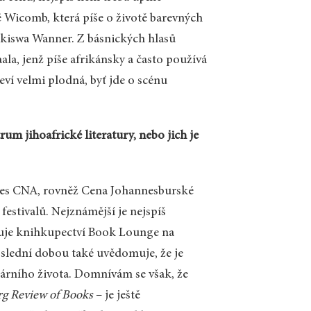
ë Wicomb, která píše o životě barevných
ukiswa Wanner. Z básnických hlasů
a, jenž píše afrikánsky a často používá
jeví velmi plodná, byť jde o scénu
trum jihoafrické literatury, nebo jich je
mes CNA, rovněž Cena Johannesburské
festivalů. Nejznámější je nejspíš
nizuje knihkupectví Book Lounge na
oslední dobou také uvědomuje, že je
erárního života. Domnívám se však, že
g Review of Books
– je ještě