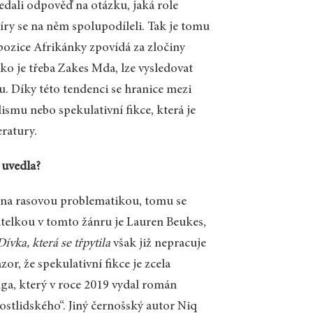
ledali odpověď na otázku, jaká role
míry se na něm spolupodíleli. Tak je tomu
 pozice Afrikánky zpovídá za zločiny
o je třeba Zakes Mda, lze vysledovat
. Díky této tendenci se hranice mezi
ismu nebo spekulativní fikce, která je
eratury.
 uvedla?
ížena rasovou problematikou, tomu se
vatelkou v tomto žánru je Lauren Beukes,
Dívka, která se třpytila
však již nepracuje
or, že spekulativní fikce je zcela
nga, který v roce 2019 vydal román
ostlidského“. Jiný černošský autor Niq