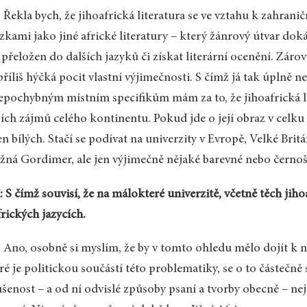
 Řekla bych, že jihoafrická literatura se ve vztahu k zahran
zkami jako jiné africké literatury – který žánrový útvar do
 přeložen do dalších jazyků či získat literární ocenění. Záro
příliš hýčká pocit vlastní výjimečnosti. S čímž já tak úpln
epochybným místním specifikům mám za to, že jihoafrická li
ších zájmů celého kontinentu. Pokud jde o její obraz v celku 
n bílých. Stačí se podívat na univerzity v Evropě, Velké Brit
ná Gordimer, ale jen výjimečně nějaké barevné nebo černošs
 S čímž souvisí, že na málokteré univerzitě, včetně těch jihoa
frických jazycích.
 Ano, osobně si myslím, že by v tomto ohledu mělo dojít k 
ré je politickou součástí této problematiky, se o to částečně
šenost – a od ní odvislé způsoby psaní a tvorby obecně – ne