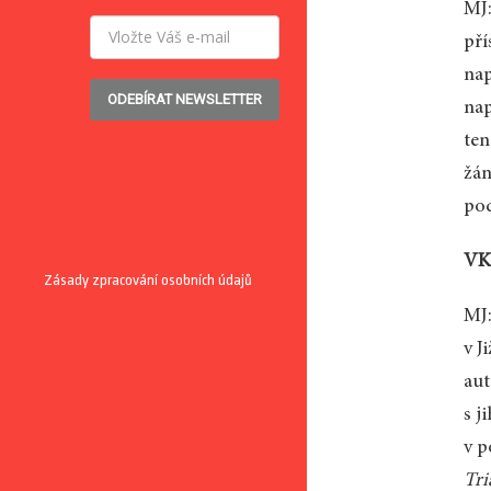
MJ:
pří
nap
ODEBÍRAT NEWSLETTER
nap
ten
žán
pod
VK:
Zásady zpracování osobních údajů
MJ:
v J
au
s j
v p
Tr