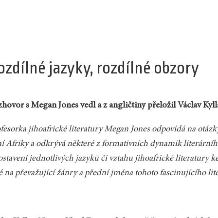
ozdílné jazyky, rozdílné obzory
hovor s Megan Jones vedl a z angličtiny přeložil Václav Kyll
fesorka jihoafrické literatury Megan Jones odpovídá na otázky 
ní Afriky a odkrývá některé z formativních dynamik literárníh
ostavení jednotlivých jazyků či vztahu jihoafrické literatury k
é na převažující žánry a přední jména tohoto fascinujícího l