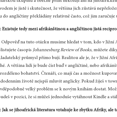
nářskou skupinu a obecně příliš nekolují ani na jihoafrick
odem je jistě i skutečnost, že většina jich zůstává nepřelože
u do angličtiny překládány relativně často, což jim zaručuje u
 Existuje tedy mezi afrikánštinou a angličtinou jistá recipro
 Odpověď na tuto otázku musíme hledat v tom, kdo v Jižní Af
listujete časopis
Johannesburg Review of Books
, můžete dík
ladatelský průmysl přímo bují. Realitou ale je, že v Jižní Afr
hé. A většina lidí je bude číst buď v angličtině, nebo afrikánš
rozděleno bohatství. Čtenáři, co mají čas a možnost kupova
dodenním životě nejspíš mluvit anglicky. Pokud žiješ v to
vděpodobně velký problém se k novým knihám dostat. Možná
udeš v pozici, že si můžeš jednoduše vytáhnout Kindle a stáh
 Jak se jihoafrická literatura vztahuje ke zbytku Afriky, ale 