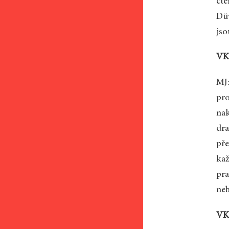
čte
Dův
jso
VK:
MJ:
pro
nak
dra
pře
kaž
pra
neb
VK: