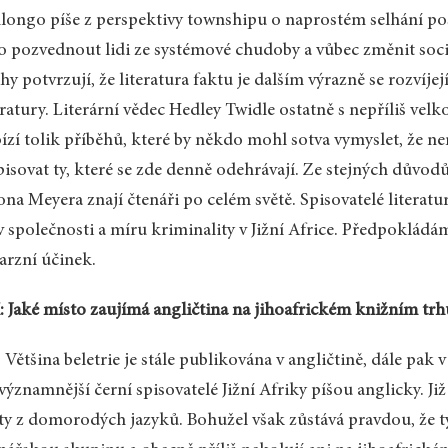
ongo píše z perspektivy townshipu o naprostém selhání po
o pozvednout lidi ze systémové chudoby a vůbec změnit so
hy potvrzují, že literatura faktu je dalším výrazně se rozvíj
eratury. Literární vědec Hedley Twidle ostatně s nepříliš vel
ízí tolik příběhů, které by někdo mohl sotva vymyslet, že nen
isovat ty, které se zde denně odehrávají. Ze stejných důvodů
na Meyera znají čtenáři po celém světě. Spisovatelé literatur
v společnosti a míru kriminality v Jižní Africe. Předpokládá
arzní účinek.
 Jaké místo zaujímá angličtina na jihoafrickém knižním tr
 Většina beletrie je stále publikována v angličtině, dále pak v 
významnější černí spisovatelé Jižní Afriky píšou anglicky. Již
ty z domorodých jazyků. Bohužel však zůstává pravdou, že ty