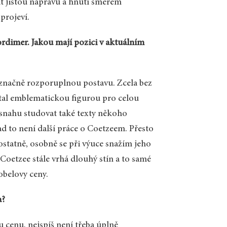
t jistou nápravu a hnutí směrem
projeví.
ordimer. Jakou mají pozici v aktuálním
 značně rozporuplnou postavu. Zcela bez
 stal emblematickou figurou pro celou
 snahu studovat také texty někoho
nad to není další práce o Coetzeem. Přesto
ostatně, osobně se při výuce snažím jeho
 Coetzee stále vrhá dlouhý stín a to samé
obelovy ceny.
a?
 cenu, nejspíš není třeba úplně