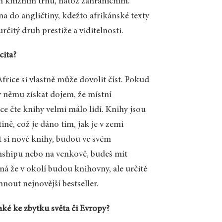
ém knižním trhu, natož zahraničním.
na do angličtiny, kdežto afrikánské texty
rčitý druh prestiže a viditelnosti.
cita?
rice si vlastně může dovolit číst. Pokud
y němu získat dojem, že místní
ice čte knihy velmi málo lidí. Knihy jsou
tině, což je dáno tím, jak je v zemi
t si nové knihy, budou ve svém
wnshipu nebo na venkově, budeš mít
 že v okolí budou knihovny, ale určitě
nout nejnovější bestseller.
také ke zbytku světa či Evropy?