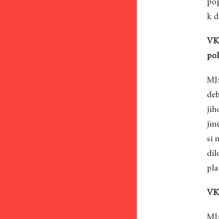
pop
k d
VK:
pol
MJ:
deb
jih
jin
si 
díl
pla
VK:
MJ