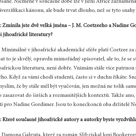
sané. Nicméně v současné době lze v Jižní Africe zaznamena
iverzifikaci kánonu, ale bude trvat dlouho, než se tyto snahy 
 Zmínila jste dvě velká jména – J. M. Coetzeeho a Nadine G
i jihoafrické literatury?
 Minimálně v jihoafrické akademické sféře platí Coetzee za
at to je skvělý, opravdu mimořádný spisovatel, ale to, že se
oafrickou literaturu, není dobře. Vnímám stále více patrnou
ého. Když za vámi chodí studenti, často si v duchu říkáte: S
myslím, že by stále měl být vyučován, jen možná ne tolik sam
o zasazovat do širších a rozmanitějších kontextů. Takže ano,
tí pro Nadine Gordimer. Jsou to koneckonců oba držitelé N
 Které současné jihoafrické autory a autorky byste vyzdvihl
: Damona Galguta, který za román
Slib
získal loni Bookerovu