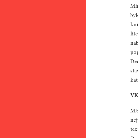
Mhl
byl
kni
lit
nab
pop
Deo
sta
kat
VK:
MJ:
nej
tex