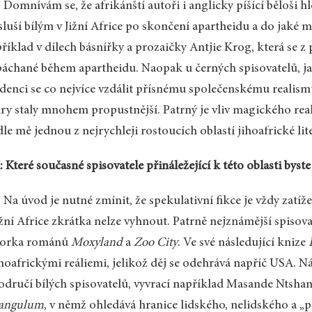
 Domnívám se, že afrikánští autoři i anglicky píšící běloši h
sluší bílým v Jižní Africe po skončení apartheidu a do jaké 
říklad v dílech básnířky a prozaičky Antjie Krog, která se z
áchané během apartheidu. Naopak u černých spisovatelů, jak
denci se co nejvíce vzdálit přísnému společenskému realismu
ry staly mnohem propustnější. Patrný je vliv magického real
le mě jednou z nejrychleji rostoucích oblastí jihoafrické lit
 Které současné spisovatele přináležející k této oblasti byste
 Na úvod je nutné zmínit, že spekulativní fikce je vždy zat
ižní Africe zkrátka nelze vyhnout. Patrně nejznámější spiso
torka románů
Moxyland
a
Zoo City
. Ve své následující knize
ihoafrickými reáliemi, jelikož děj se odehrává napříč USA. Náz
odručí bílých spisovatelů, vyvrací například Masande Ntsha
iangulum
, v němž ohledává hranice lidského, nelidského a „p