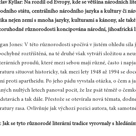
lav Kyllar: Na rozdíl od Evropy, kde se většina národních l
odního státu, centrálního národního jazyka a kultury či nár
ika nejen zemí s mnoha jazyky, kulturami a kánony, ale také 
oruhodné různorodosti koncipována národní, jihoafrická li
an Jones: V této různorodosti spočívá v jistém ohledu síla ji
ochybně roztříštěná, na té druhé však vytváří složitou a neus
iterárních proudů, které mezi sebou mají různé, často i napj
eraturu situovat historicky, tak mezi lety 1948 až 1994 se doc
ní proti apartheidu. Po jeho pádu vyvstala otázka, o čem a ja
aných nultých letech panoval pocit, že lze psát téměř o čemk
dstavách a tak dále. Přestože se otevírala nová témata, dod
eratury rasa. Ovlivňuje jak výchozí pozici autora, tak samotn
 Jak se tyto různorodé literární tradice vyrovnaly s hledán