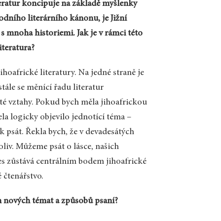
iteratur koncipuje na základě myšlenky
odního literárního kánonu, je Jižní
s mnoha historiemi. Jak je v rámci této
teratura?
hoafrické literatury. Na jedné straně je
tále se měnící řadu literatur
até vztahy. Pokud bych měla jihoafrickou
ela logicky objevilo jednotící téma –
k psát. Řekla bych, že v devadesátých
oliv. Můžeme psát o lásce, našich
nes zůstává centrálním bodem jihoafrické
é čtenářstvo.
ím nových témat a způsobů psaní?