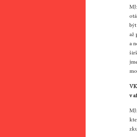
MJ:
otá
být
až 
a n
šir
jme
mož
VK:
v a
MJ:
kte
zku