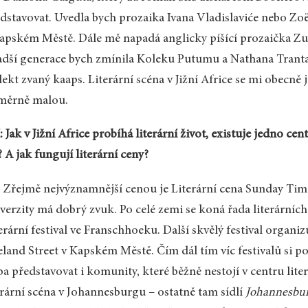
dstavovat. Uvedla bych prozaika Ivana Vladislaviće nebo Zo
apském Městě. Dále mě napadá anglicky píšící prozaička Z
dší generace bych zmínila Koleku Putumu a Nathana Trantaal
lekt zvaný kaaps. Literární scéna v Jižní Africe se mi obecně 
měrně malou.
 Jak v Jižní Africe probíhá literární život, existuje jedno cen
? A jak fungují literární ceny?
 Zřejmě nejvýznamnější cenou je Literární cena Sunday Ti
verzity má dobrý zvuk. Po celé zemi se koná řada literárních 
erární festival ve Franschhoeku. Další skvělý festival orga
land Street v Kapském Městě. Čím dál tím víc festivalů si p
ba představovat i komunity, které běžně nestojí v centru lit
erární scéna v Johannesburgu – ostatně tam sídlí
Johannesbur