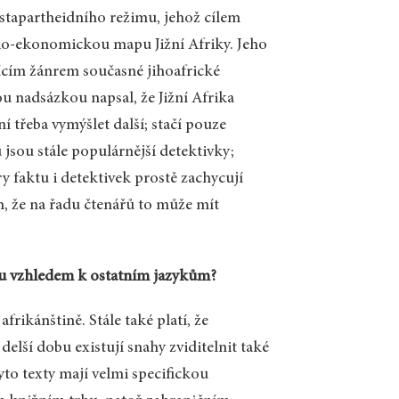
stapartheidního režimu, jehož cílem
cio-ekonomickou mapu Jižní Afriky. Jeho
ejícím žánrem současné jihoafrické
kou nadsázkou napsal, že Jižní Afrika
í třeba vymýšlet další; stačí pouze
 jsou stále populárnější detektivky;
y faktu i detektivek prostě zachycují
m, že na řadu čtenářů to může mít
hu vzhledem k ostatním jazykům?
afrikánštině. Stále také platí, že
 delší dobu existují snahy zviditelnit také
to texty mají velmi specifickou