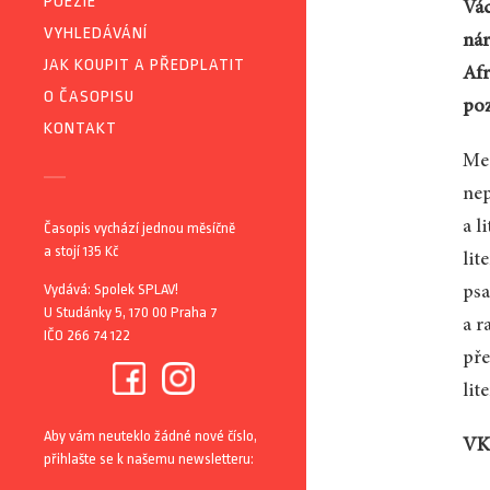
POEZIE
Vác
VYHLEDÁVÁNÍ
nár
JAK KOUPIT A PŘEDPLATIT
Afr
O ČASOPISU
poz
KONTAKT
Meg
nep
a l
Časopis vychází jednou měsíčně
a stojí 135 Kč
lit
Vydává: Spolek SPLAV!
psa
U Studánky 5, 170 00 Praha 7
a r
IČO 266 74 122
pře
lit
Aby vám neuteklo žádné nové číslo,
VK:
přihlašte se k našemu newsletteru: