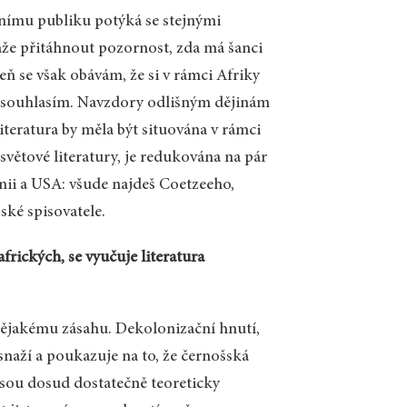
ičnímu publiku potýká se stejnými
káže přitáhnout pozornost, zda má šanci
veň se však obávám, že si v rámci Afriky
ě nesouhlasím. Navzdory odlišným dějinám
teratura by měla být situována v rámci
světové literatury, je redukována na pár
ánii a USA: všude najdeš Coetzeeho,
ké spisovatele.
frických, se vyučuje literatura
nějakému zásahu. Dekolonizační hnutí,
 snaží a poukazuje na to, že černošská
jsou dosud dostatečně teoreticky