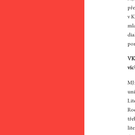
pře
v K
mla
dia
po
VK:
víc
MJ:
uni
Lit
Roe
tře
lit