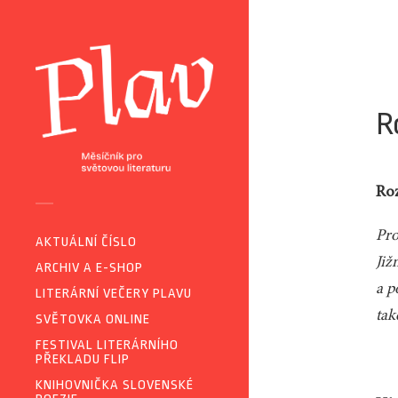
R
Roz
Pro
AKTUÁLNÍ ČÍSLO
Již
ARCHIV A E-SHOP
a p
LITERÁRNÍ VEČERY PLAVU
tak
SVĚTOVKA ONLINE
FESTIVAL LITERÁRNÍHO
PŘEKLADU FLIP
KNIHOVNIČKA SLOVENSKÉ