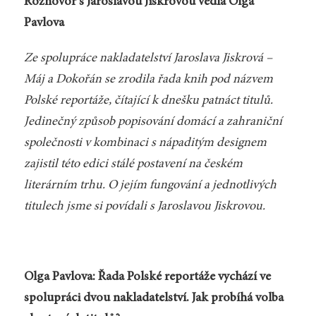
Rozhovor s Jaroslavou Jiskrovou vedla Olga
Pavlova
Ze spolupráce nakladatelství Jaroslava Jiskrová –
Máj a Dokořán se zrodila řada knih pod názvem
Polské reportáže, čítající k dnešku patnáct titulů.
Jedinečný způsob popisování domácí a zahraniční
společnosti v kombinaci s nápaditým designem
zajistil této edici stálé postavení na českém
literárním trhu. O jejím fungování a jednotlivých
titulech jsme si povídali s Jaroslavou Jiskrovou.
Olga Pavlova: Řada Polské reportáže vychází ve
spolupráci dvou nakladatelství. Jak probíhá volba