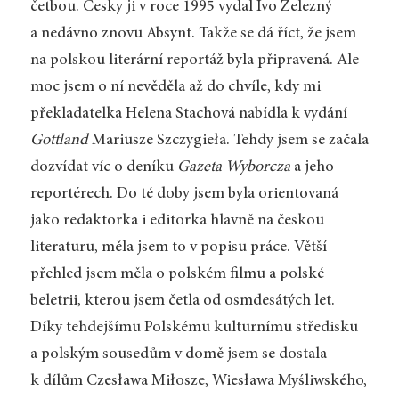
četbou. Česky ji v roce 1995 vydal Ivo Železný
a nedávno znovu Absynt. Takže se dá říct, že jsem
na polskou literární reportáž byla připravená. Ale
moc jsem o ní nevěděla až do chvíle, kdy mi
překladatelka Helena Stachová nabídla k vydání
Gottland
Mariusze Szczygieła. Tehdy jsem se začala
dozvídat víc o deníku
Gazeta Wyborcza
a jeho
reportérech. Do té doby jsem byla orientovaná
jako redaktorka i editorka hlavně na českou
literaturu, měla jsem to v popisu práce. Větší
přehled jsem měla o polském filmu a polské
beletrii, kterou jsem četla od osmdesátých let.
Díky tehdejšímu Polskému kulturnímu středisku
a polským sousedům v domě jsem se dostala
k dílům Czesława Miłosze, Wiesława Myśliwského,