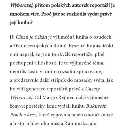
Wyborczej
, přitom polských autorek reportáží je
mnohem více. Proč jste se rozhodla vydat právě
její knihu?
JJ:
Cikán je Cikán
je výjimečná kniha o osudech
a životě evropských Romů. Ryszard Kapuściński
o ní napsal, že jsou to skvělé reportáže, plné
pochopení a lidskosti. Je to výjimečné téma,
nepříliš často v tomto rozsahu zpracované,
a představuje další střípek do mozaiky světa, jak
ho vidí generace reportérů právě z
Gazety
Wyborczej
. Od Margo Rejmer, další výjimečné
ženy-reportérky, jsme vydali knihu
Bukurešť:
Prach a krev
, která vypovídá nejen o současnosti
a historii hlavního města Rumunska, ale