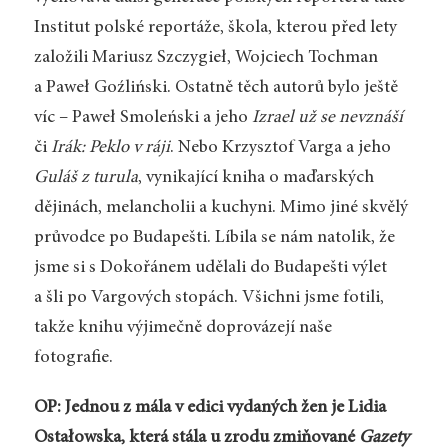
Institut polské reportáže, škola, kterou před lety
založili Mariusz Szczygieł, Wojciech Tochman
a Paweł Goźliński. Ostatně těch autorů bylo ještě
víc – Paweł Smoleński a jeho
Izrael už se nevznáší
či
Irák: Peklo v ráji
. Nebo Krzysztof Varga a jeho
Guláš z turula
, vynikající kniha o maďarských
dějinách, melancholii a kuchyni. Mimo jiné skvělý
průvodce po Budapešti. Líbila se nám natolik, že
jsme si s Dokořánem udělali do Budapešti výlet
a šli po Vargových stopách. Všichni jsme fotili,
takže knihu výjimečně doprovázejí naše
fotografie.
OP: Jednou z mála v edici vydaných žen je Lidia
Ostałowska, která stála u zrodu zmiňované
Gazety