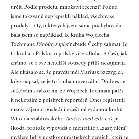
určit. Podle prodejů, množství recenzí? Pokud
jsme takzvaně nepřepískli náklad, všechny se
prodaly – i ty, o kterých jsem sama pochybovala.
Bála jsem se například, že kniha Wojciecha
Tochmana
Pánbůh zaplať
nebude Čechy zajímat. Je
to kniha o Polsku, o polské víře v Boha. A Češi, jak
známo, se o své nejbližší sousedy příliš nezajímají.
Ale ukázalo se, že pravdu měl Mariusz Szczygieł,
když napsal, že je to kniha univerzální. Dodnes se
setkávám s názorem, že Wojciech Tochman patří
k nejlepším z polských reportérů. Dnes registruji
menší zájem o poslední v češtině vydanou knihu
Witolda Szabłowského
Tančící medvědi
, což je
škoda, protože vypovídá o mentalitě a „zastydlém“
myšlení lidí v postkomunistických zemích, kteří se