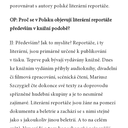
porovnávat s autory polské literární reportáže.
OP: Proč se v Polsku objevují literární reportáže
především v knižní podobě?
JJ: Především? Jak to myslíte? Reportáže, i ty
literární, jsou primárně určené k publikování
v tisku. Teprve pak bývají vydávány knižně. Dnes
ke knižním vydáním přibyly audioknihy, divadelní
či filmová zpracování, scénická čtení, Mariusz
Szczygieł čte dokonce své texty za doprovodu
spřízněné hudební skupiny a je to nesmírně
zajímavé. Literární reportáže jsou žánr na pomezí
dokumentu a beletrie a zachází se s nimi stejně
jako s jakoukoliv jinou beletrií. A to na celém