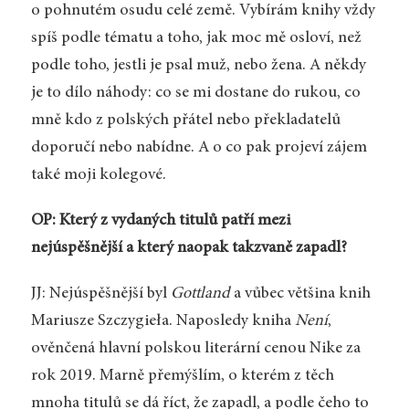
o pohnutém osudu celé země. Vybírám knihy vždy
spíš podle tématu a toho, jak moc mě osloví, než
podle toho, jestli je psal muž, nebo žena. A někdy
je to dílo náhody: co se mi dostane do rukou, co
mně kdo z polských přátel nebo překladatelů
doporučí nebo nabídne. A o co pak projeví zájem
také moji kolegové.
OP: Který z vydaných titulů patří mezi
nejúspěšnější a který naopak takzvaně zapadl?
JJ: Nejúspěšnější byl
Gottland
a vůbec většina knih
Mariusze Szczygieła. Naposledy kniha
Není
,
ověnčená hlavní polskou literární cenou Nike za
rok 2019. Marně přemýšlím, o kterém z těch
mnoha titulů se dá říct, že zapadl, a podle čeho to