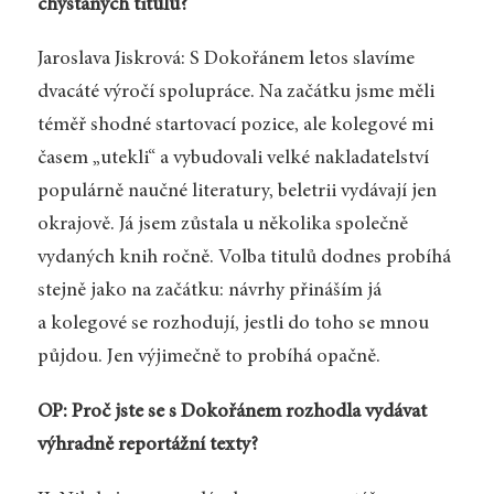
chystaných titulů?
Jaroslava Jiskrová: S Dokořánem letos slavíme
dvacáté výročí spolupráce. Na začátku jsme měli
téměř shodné startovací pozice, ale kolegové mi
časem „utekli“ a vybudovali velké nakladatelství
populárně naučné literatury, beletrii vydávají jen
okrajově. Já jsem zůstala u několika společně
vydaných knih ročně. Volba titulů dodnes probíhá
stejně jako na začátku: návrhy přináším já
a kolegové se rozhodují, jestli do toho se mnou
půjdou. Jen výjimečně to probíhá opačně.
OP: Proč jste se s Dokořánem rozhodla vydávat
výhradně reportážní texty?