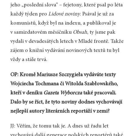
jeho „poslední slova“ – fejetony, které psal po léta
každý týden pro
Lidové noviny
. Psával je už za
komunistů, když byl na indexu, a publikoval je
v samizdatovém měsíčníku
Obsah
, ty jsme pak
vydali v devadesátých letech v Mladé frontě. Takže
zájem o knižní vydávání novinových textů tu byl
vždy a stále trvá.
OP: Kromě Mariusze Szczygieła vydáváte texty
Wojciecha Tochmana či Witolda Szabłowského,
kteří v deníku
Gazeta Wyborcza
také pracovali.
Dalo by se říct, že tyto noviny dodnes vychovávají
nejlepší autory literárních reportáží v zemi?
JJ: Věřím, že tomu tak je. A dnes už řadu let
vychovává další generace polských reportérů také