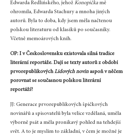
Edwarda Redlińského, jehož
Konopička
mě
ohromila, Edwarda Stachury a mnoha jiných
autorů. Byla to doba, kdy jsem měla načtenou
polskou literaturu od klasiků po současníky.
Včetně memoárových knih.
OP: I v Československu existovala silná tradice
literární reportáže. Dají se texty autorů z období
prvorepublikových
Lidových novin
aspoň v něčem
porovnat se současnou polskou literární
reportáží?
JJ: Generace prvorepublikových špičkových
novinářů a spisovatelů byla velice vzdělaná, uměla
výborně psát a měla pronikavý pohled na tehdejší
svět. A to je myslím to základní, v čem je možné je