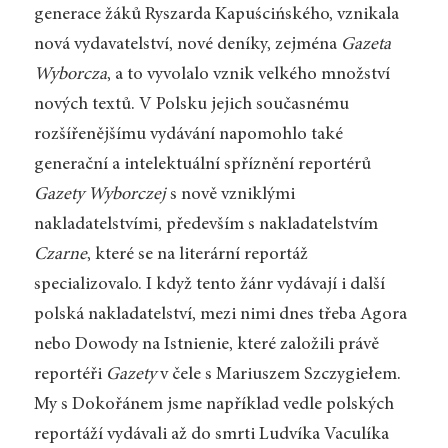
generace žáků Ryszarda Kapuścińského, vznikala
nová vydavatelství, nové deníky, zejména
Gazeta
Wyborcza
, a to vyvolalo vznik velkého množství
nových textů. V Polsku jejich současnému
rozšířenějšímu vydávání napomohlo také
generační a intelektuální spříznění reportérů
Gazety Wyborczej
s nově vzniklými
nakladatelstvími, především s nakladatelstvím
Czarne
, které se na literární reportáž
specializovalo. I když tento žánr vydávají i další
polská nakladatelství, mezi nimi dnes třeba Agora
nebo Dowody na Istnienie, které založili právě
reportéři
Gazety
v čele s Mariuszem Szczygiełem.
My s Dokořánem jsme například vedle polských
reportáží vydávali až do smrti Ludvíka Vaculíka