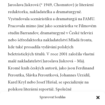
Jaroslava Jiskrová (* 1949, Chomutov) je literární
redaktorka, nakladatelka a dramaturgyně.
Vystudovala scenáristiku a dramaturgii na FAMU.
Pracovala mimo jiné jako scenáristka ve Filmovém
studiu Barrandov, dramaturgyně v České televizi
nebo šéfredaktorka nakladatelství Mladá fronta,
kde také prosadila vydávání polských
beletristických titulů. V roce 2001 založila vlastní
malé nakladatelství Jaroslava Jiskrová – Máj.
Kromě knih českých autorů, jako jsou Ferdinand
Peroutka, Slávka Peroutková, Johannes Urzidil,
Karel Kryl nebo Josef Hiršal, se specializuje na
polskou literární reportáž. Společně
s nakladatelstvím Dokořán připravila a vydala
Spravovat Souhlas
knihy Mariusze Szczygieła, Wojciecha Tochmana,