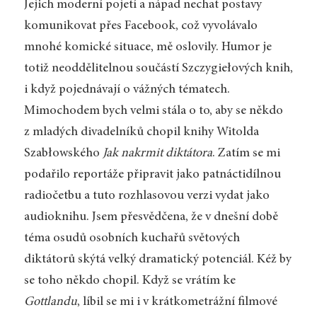
Jejich moderní pojetí a nápad nechat postavy
komunikovat přes Facebook, což vyvolávalo
mnohé komické situace, mě oslovily. Humor je
totiž neoddělitelnou součástí Szczygiełových knih,
i když pojednávají o vážných tématech.
Mimochodem bych velmi stála o to, aby se někdo
z mladých divadelníků chopil knihy Witolda
Szabłowského
Jak nakrmit diktátora
. Zatím se mi
podařilo reportáže připravit jako patnáctidílnou
radiočetbu a tuto rozhlasovou verzi vydat jako
audioknihu. Jsem přesvědčena, že v dnešní době
téma osudů osobních kuchařů světových
diktátorů skýtá velký dramatický potenciál. Kéž by
se toho někdo chopil. Když se vrátím ke
Gottlandu
, líbil se mi i v krátkometrážní filmové