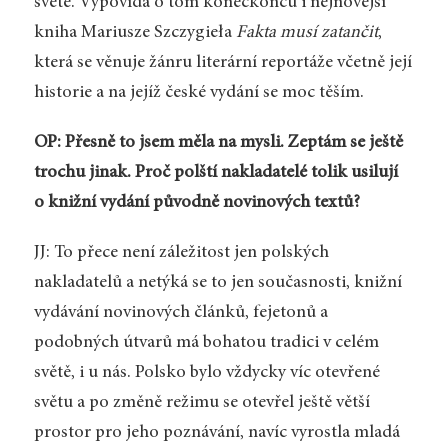
světě. Vypovídá o tom koneckonců i nejnovější
kniha Mariusze Szczygieła
Fakta musí zatančit
,
která se věnuje žánru literární reportáže včetně její
historie a na jejíž české vydání se moc těším.
OP: Přesně to jsem měla na mysli. Zeptám se ještě
trochu jinak. Proč polští nakladatelé tolik usilují
o knižní vydání původně novinových textů?
JJ: To přece není záležitost jen polských
nakladatelů a netýká se to jen současnosti, knižní
vydávání novinových článků, fejetonů a
podobných útvarů má bohatou tradici v celém
světě, i u nás. Polsko bylo vždycky víc otevřené
světu a po změně režimu se otevřel ještě větší
prostor pro jeho poznávání, navíc vyrostla mladá