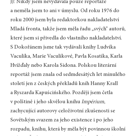
JJ: Nikdy jsem nevydávala pouze reportáže
a neměla jsem to ani v úmyslu. Od roku 1976 do
roku 2000 jsem byla redaktorkou nakladatelství
Mladá fronta, takže jsem měla řadu „svých“ autorů,
které jsem si přivedla do vlastního nakladatelství.
S Dokořánem jsme tak vydávali knihy Ludvíka
Vaculíka, Marie Vaculíkové, Pavla Kosatíka, Karla
Hvížďaly nebo Karola Sidona. Polskou literární
reportáž jsem znala od sedmdesátých let minulého
století jen z českých překladů knih Hanny Krall
a Ryszarda Kapuścińského. Později jsem četla
v polštině i jeho skvělou knihu
Impérium
,
zachycující autorovy celoživotní zkušenosti se
Sovětským svazem za jeho existence i po jeho
rozpadu, knihu, která by měla být povinnou školní