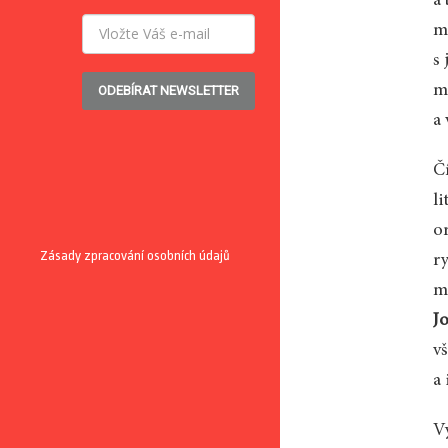
a
mi
s
mí
ODEBÍRAT NEWSLETTER
a
Čí
li
or
Zásady zpracování osobních údajů
ry
m
J
v
a 
V