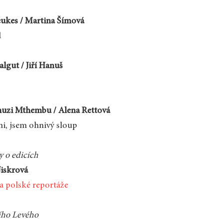
ukes / Martina Šímová
d
gut / Jiří Hanuš
zi Mthembu / Alena Rettová
i, jsem ohnivý sloup
 o edicích
Jiskrová
a polské reportáže
řího Levého