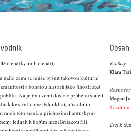
vodník
Obsah
lé čtenářky, milí čtenáři,
Kraťasy
Klára Trs
en málo zemí se může pyšnit takovou kulturní
ozmanitostí a bohatou historií jako Jihoafrická
Rozhovor 
epublika. Na jejím území došlo v průběhu staletí
Megan Jo
ednak ke střetu mezi Khoikhoi, původními
Rozdílné 
byvateli této země, a příchozími bantuskými
meny, jednak k bojům mezi Britskou říší
Esej k té