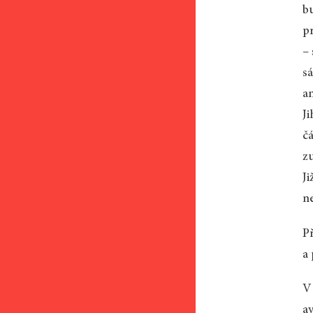
b
pr
– 
s
an
J
č
z
Ji
n
P
a
V 
a