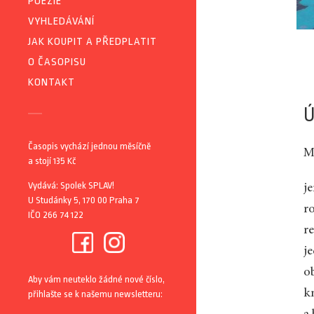
POEZIE
VYHLEDÁVÁNÍ
JAK KOUPIT A PŘEDPLATIT
O ČASOPISU
KONTAKT
Ú
Časopis vychází jednou měsíčně
Mi
a stojí 135 Kč
Vydává: Spolek SPLAV!
j
U Studánky 5, 170 00 Praha 7
r
IČO 266 74 122
r
j
o
Aby vám neuteklo žádné nové číslo,
k
přihlašte se k našemu newsletteru: