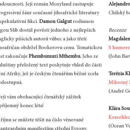
udoucnosti. Její román Moxyland zastupuje
Alejandr
ogresivní žánr současné jihoafrické literatury
Chilský b
spekulativní fikci.
Damon Galgut
rodinnou
ágou Slib dostál pověsti jednoho z nejlepších
Recenze
glicky píšících autorů vůbec a jako třetí
Magdalen
ihoafričan obdržel Bookerovu cenu. Tematickou
S humore
ást zakončuje
Phembumuzi Mthembu.
Jeho ze
(John Bar
uluštiny přeložený text poskytuje vhled do části
žní Afriky, jež je českým čtenářům běžně zcela
Terézia K
edostupná.
Milostný 
(André Go
řeji vám obohacující čtenářský zážitek
 příjemný konec léta!
Klára So
Krasohle
říjnu se můžete těšit na číslo věnované
(Ocean V
vantgardním manifestům střední Evropy.