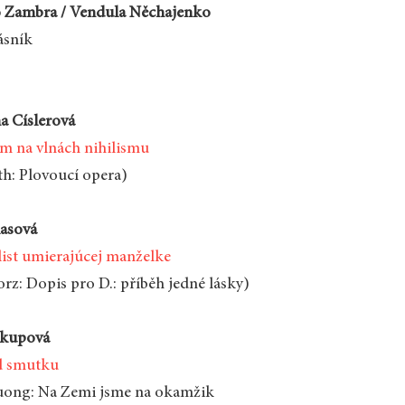
o Zambra / Vendula Něchajenko
ásník
a Císlerová
m na vlnách nihilismu
th: Plovoucí opera)
lasová
list umierajúcej manželke
rz: Dopis pro D.: příběh jedné lásky)
ukupová
d smutku
uong: Na Zemi jsme na okamžik