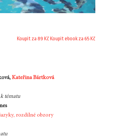
Koupit za 89 Kč
Koupit ebook za 65 Kč
ková,
Kateřina Bártková
k tématu
nes
jazyky, rozdílné obzory
matu