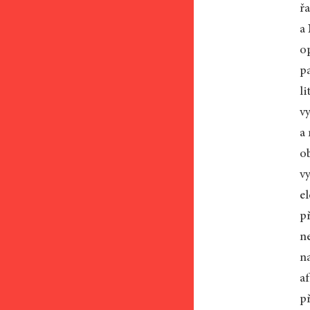
ř
a
o
p
li
vy
a
o
v
e
př
n
n
a
p