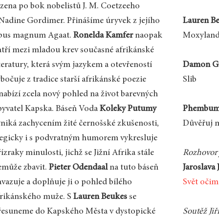
azena po bok nobelistů J. M. Coetzeeho
 Nadine Gordimer. Přinášíme úryvek z jejího
Lauren Be
pus magnum Agaat.
Ronelda Kamfer
naopak
Moxylan
atří mezi mladou krev současné afrikánské
teratury, která svým jazykem a otevřeností
Damon Gal
bočuje z tradice starší afrikánské poezie
Slib
 nabízí zcela nový pohled na život barevných
byvatel Kapska. Báseň Voda
Koleky Putumy
Phembumu
yniká zachycením žité černošské zkušenosti,
Důvěřuj m
legicky i s podvratným humorem vykresluje
ízraky minulosti, jichž se Jižní Afrika stále
Rozhovory
emůže zbavit.
Pieter Odendaal
na tuto báseň
Jaroslava 
avazuje a doplňuje ji o pohled bílého
Svět očim
frikánského muže. S
Lauren Beukes
se
řesuneme do Kapského Města v dystopické
Soutěž Ji