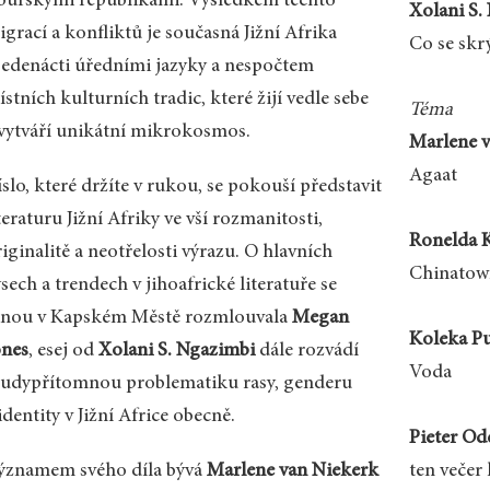
 búrskými republikami. Výsledkem těchto
Xolani S.
grací a konfliktů je současná Jižní Afrika
Co se skr
 jedenácti úředními jazyky a nespočtem
stních kulturních tradic, které žijí vedle sebe
Téma
 vytváří unikátní mikrokosmos.
Marlene v
Agaat
slo, které držíte v rukou, se pokouší představit
teraturu Jižní Afriky ve vší rozmanitosti,
Ronelda K
iginalitě a neotřelosti výrazu. O hlavních
Chinatow
sech a trendech v jihoafrické literatuře se
nou v Kapském Městě rozmlouvala
Megan
Koleka Pu
ones
, esej od
Xolani S.
Ngazimbi
dále rozvádí
Voda
šudypřítomnou problematiku rasy, genderu
identity v Jižní Africe obecně.
Pieter Od
ýznamem svého díla bývá
Marlene van Niekerk
ten večer