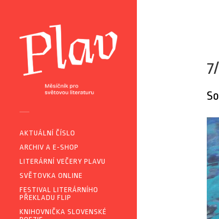
7
So
AKTUÁLNÍ ČÍSLO
ARCHIV A E-SHOP
LITERÁRNÍ VEČERY PLAVU
SVĚTOVKA ONLINE
FESTIVAL LITERÁRNÍHO
PŘEKLADU FLIP
KNIHOVNIČKA SLOVENSKÉ