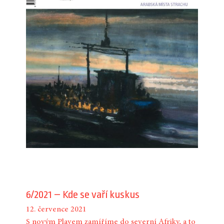
6/2021 – Kde se vaří kuskus
12. července 2021
S novým Plavem zamíříme do severní Afriky, a to