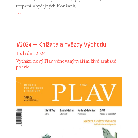
utrpení obyčejných Konžanů,
…
1/2024 – Knížata a hvězdy Východu
15. ledna 2024
Vychází nový Plav věnovaný tvářím živé arabské
poezie.