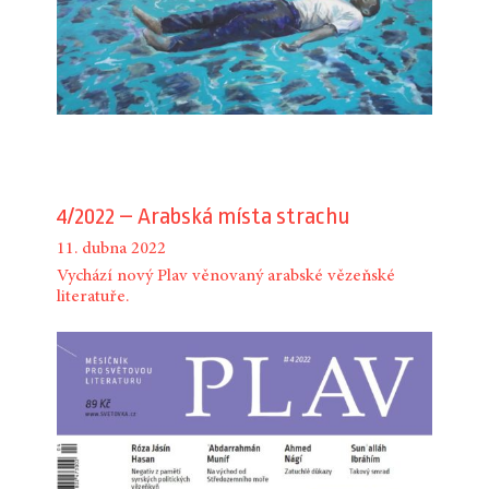
4/2022 – Arabská místa strachu
11. dubna 2022
Vychází nový Plav věnovaný arabské vězeňské
literatuře.