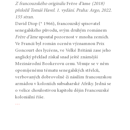
Z francouzského originálu
Frêre d’âme
(2018)
přeložil Tomáš Havel. 1. vydání. Praha: Argo, 2022.
155 stran.
David Diop (* 1966), francouzský spisovatel
senegalského původu, svým druhým románem
Frère d’âme
upoutal pozornost v mnoha zemích.
Ve Francii byl román oceněn významnou Prix
Goncourt des lycéens, ve Velké Británii zase jeho
anglický překlad získal snad ještě známější
Mezinárodní Bookerovu cenu. Věnuje se v něm
opomíjenému tématu senegalských střelců,
verbovaných dobrovolně či násilím francouzskou
armádou v koloniích subsaharské Afriky. Jedná se
o velice choulostivou kapitolu dějin Francouzské
koloniální říše.
…