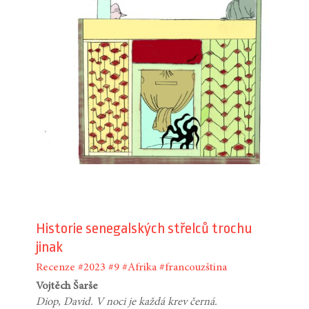
Historie senegalských střelců trochu
jinak
Recenze
#2023
#9
#Afrika
#francouzština
Vojtěch Šarše
Diop, David. V noci je každá krev černá.