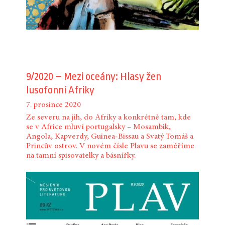
9/2020 – Mezi oceány: Hlasy žen
lusofonní Afriky
7. prosince 2020
Ze severu na jih, do Afriky a konkrétně tam, kde
se v Africe mluví portugalsky – Mosambik,
Angola, Kapverdy, Guinea-Bissau a Svatý Tomáš a
Princův ostrov. V novém čísle Plavu se zaměříme
na tamní spisovatelky a básnířky.