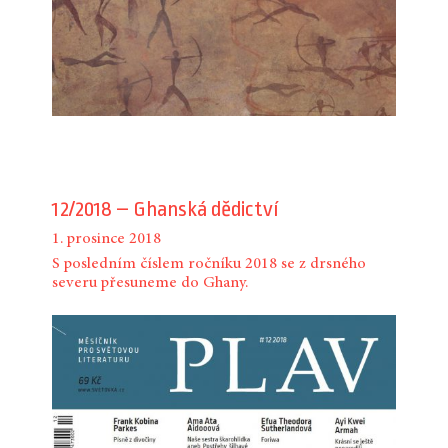
12/2018 – Ghanská dědictví
1. prosince 2018
S posledním číslem ročníku 2018 se z drsného
severu přesuneme do Ghany.