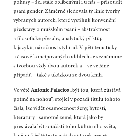
pokusy – žel stále oblíbenými i u nás – přisoudit
psaní gender. Záměrně sledovala ty linie tvorby
vybraných autorek, které vystihují konvenční
představy o mužském psaní – abstraktnost
a filosofické přesahy, analytický přístup
k jazyku, náročnost stylu ad. V pěti tematicky
a časově koncipovaných oddílech se seznámíme
s tvorbou vždy dvou autorek a – ve většině
případů – také s ukázkou ze dvou knih.
Ve větě
Antonie Palacios
„být tou, která zůstává
potmě na nohou“, stojící v pozadí titulu tohoto
čísla, lze vidět osamocenost ženy, bytosti,
literatury i samotné země, která jako by
přestávala být součástí toho kulturního světa,
k němuž ještě texty našich autorek pevně