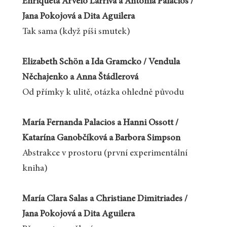
Enriqueta Arvelo Larriva a Antonia Palacios /
Jana Pokojová a Dita Aguilera
Tak sama (když píši smutek)
Elizabeth Schön a Ida Gramcko / Vendula
Něchajenko a Anna Štádlerová
Od přímky k ulitě, otázka ohledně původu
María Fernanda Palacios a Hanni Ossott /
Katarína Ganobčíková a Barbora Simpson
Abstrakce v prostoru (první experimentální
kniha)
María Clara Salas a Christiane Dimitriades /
Jana Pokojová a Dita Aguilera