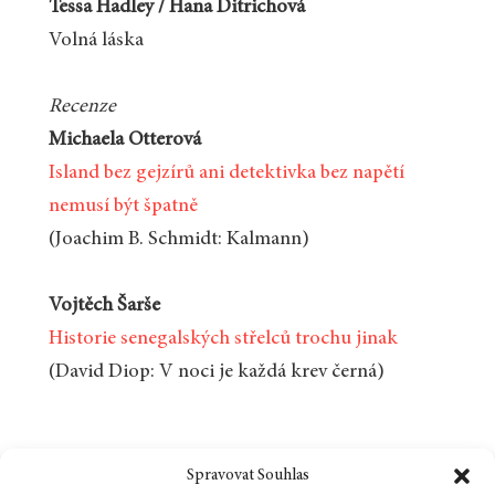
Tessa Hadley / Hana Ditrichová
Volná láska
Recenze
Michaela Otterová
Island bez gejzírů ani detektivka bez napětí
nemusí být špatně
(Joachim B. Schmidt: Kalmann)
Vojtěch Šarše
Historie senegalských střelců trochu jinak
(David Diop: V noci je každá krev černá)
Spravovat Souhlas
Koupit ve zvýhodněném