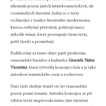
uhranula poezie jiných latinskoamerických, ale
i románských literatur. Jedná se o texty
vycházející z tradice literárního modernismu,
kterou svébytně přetvářejí, pohlcují (mezi
několik témat, které prostupují všemi texty,
patří žízeň) a proměňují.
Poděkování za tento objev patří především
venezuelské básnířce a badatelce
Graciele Yáñez
Vicentini
, která vytvořila koncepci čísla a je také
autorkou tematického eseje a rozhovoru.
Naše číslo sleduje téměř sto let venezuelské
poezie psané ženami. Autorka koncepce se při
výběru textů inspirovala mimo jiné různými