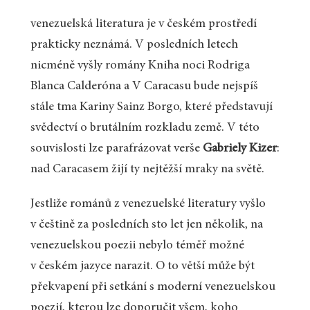
venezuelská literatura je v českém prostředí
prakticky neznámá. V posledních letech
nicméně vyšly romány Kniha noci Rodriga
Blanca Calderóna a V Caracasu bude nejspíš
stále tma Kariny Sainz Borgo, které představují
svědectví o brutálním rozkladu země. V této
souvislosti lze parafrázovat verše
Gabriely Kizer
:
nad Caracasem žijí ty nejtěžší mraky na světě.
Jestliže románů z venezuelské literatury vyšlo
v češtině za posledních sto let jen několik, na
venezuelskou poezii nebylo téměř možné
v českém jazyce narazit. O to větší může být
překvapení při setkání s moderní venezuelskou
poezií, kterou lze doporučit všem, koho