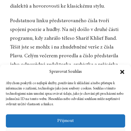
dialektů a hovorovosti ke klasickému stylu.
Podstatnou linku představovaného čísla tvoří
spojení poezie a hudby. Na něj došlo v druhé části
programu, kdy zahrálo těleso Sharif Khlief Band.
Těšit jste se mohlx i na zhudebněné verše z čísla
Plavu. Celým večerem provedla a číslo představila
jeho odpovědná redaktorka, arabistka a režisérka
Spravovat Souhlas
Adéla Provazníková.
Abychom poskytli co nejlepší služby, používáme k ukládání a/nebo přístupu k
Akce proběhla díky podpoře Státního fondu
informacím o zařízení, technologie jako jsou soubory cookies. Souhlas s těmito
technologiemi nám umožní zpracovávat údaje, jako je chování při procházení nebo
kultury a Ministerstva kultury ČR.
jedinečná ID na tomto webu. Nesouhlas nebo odvolání souhlasu může nepříznivě
ovlivnit určité vlastnosti a funkce.
Zpět na číslo
Přijmout