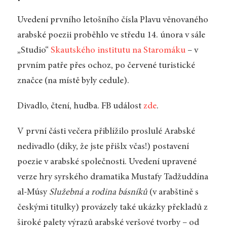
Uvedení prvního letošního čísla Plavu věnovaného
arabské poezii proběhlo ve středu 14. února v sále
„Studio“
Skautského institutu na Staromáku
–⁠⁠⁠ v
prvním patře přes ochoz, po červené turistické
značce (na místě byly cedule).
Divadlo, čtení, hudba. FB událost
zde
.
V první části večera přiblížilo proslulé Arabské
nedivadlo (díky, že jste přišlx včas!) postavení
poezie v arabské společnosti. Uvedení upravené
verze hry
syrského dramatika Mustafy Tadžuddína
al-Músy
Služebná a rodina básníků
(v arabštině s
českými titulky) provázely také ukázky překladů z
široké palety výrazů arabské veršové tvorby – od