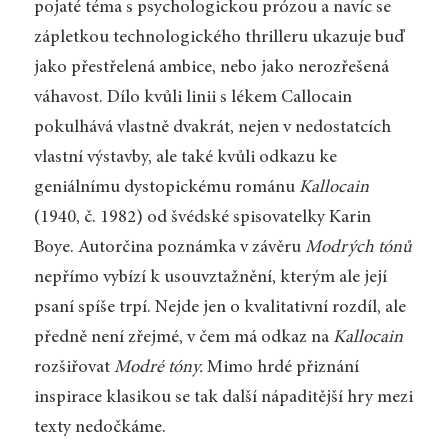
pojaté téma s psychologickou prózou a navíc se
zápletkou technologického thrilleru ukazuje buď
jako přestřelená ambice, nebo jako nerozřešená
váhavost. Dílo kvůli linii s lékem Callocain
pokulhává vlastně dvakrát, nejen v nedostatcích
vlastní výstavby, ale také kvůli odkazu ke
geniálnímu dystopickému románu
Kallocain
(1940, č. 1982) od švédské spisovatelky Karin
Boye. Autorčina poznámka v závěru
Modrých tónů
nepřímo vybízí k usouvztažnění, kterým ale její
psaní spíše trpí. Nejde jen o kvalitativní rozdíl, ale
předně není zřejmé, v čem má odkaz na
Kallocain
rozšiřovat
Modré tóny.
Mimo hrdé přiznání
inspirace klasikou se tak další nápaditější hry mezi
texty nedočkáme.