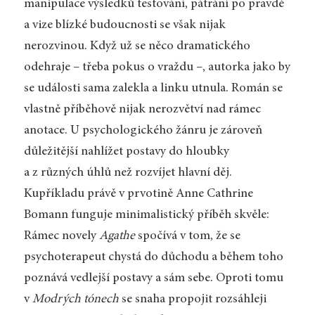
manipulace výsledků testování, pátrání po pravdě
a vize blízké budoucnosti se však nijak
nerozvinou. Když už se něco dramatického
odehraje – třeba pokus o vraždu –, autorka jako by
se události sama zalekla a linku utnula. Román se
vlastně příběhově nijak nerozvětví nad rámec
anotace. U psychologického žánru je zároveň
důležitější nahlížet postavy do hloubky
a z různých úhlů než rozvíjet hlavní děj.
Kupříkladu právě v prvotině Anne Cathrine
Bomann funguje minimalistický příběh skvěle:
Rámec novely
Agathe
spočívá v tom, že se
psychoterapeut chystá do důchodu a během toho
poznává vedlejší postavy a sám sebe. Oproti tomu
v
Modrých tónech
se snaha propojit rozsáhleji