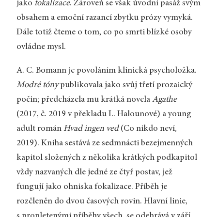
jako
fokalizace
. Zároveň se však úvodní pasáž svým
obsahem a emoční razancí zbytku prózy vymyká.
Dále totiž čteme o tom, co po smrti blízké osoby
ovládne mysl.
A. C. Bomann je povoláním klinická psycholožka.
Modré tóny
publikovala jako svůj třetí prozaický
počin; předcházela mu krátká novela
Agathe
(2017, č. 2019 v překladu L. Halounové) a young
adult román
Hvad ingen ved
(Co nikdo neví,
2019). Kniha sestává ze sedmnácti bezejmenných
kapitol složených z několika krátkých podkapitol
vždy nazvaných dle jedné ze čtyř postav, jež
fungují jako ohniska fokalizace. Příběh je
rozčleněn do dvou časových rovin. Hlavní linie,
s propletenými příběhy všech, se odehrává v září