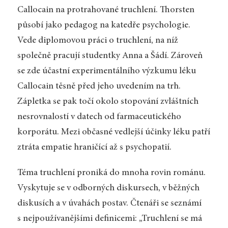
Callocain na protrahované truchlení. Thorsten
působí jako pedagog na katedře psychologie.
Vede diplomovou práci o truchlení, na níž
společně pracují studentky Anna a Šádí. Zároveň
se zde účastní experimentálního výzkumu léku
Callocain těsně před jeho uvedením na trh.
Zápletka se pak točí okolo stopování zvláštních
nesrovnalostí v datech od farmaceutického
korporátu. Mezi občasné vedlejší účinky léku patří
ztráta empatie hraničící až s psychopatií.
Téma truchlení proniká do mnoha rovin románu.
Vyskytuje se v odborných diskursech, v běžných
diskusích a v úvahách postav. Čtenáři se seznámí
s nejpoužívanějšími definicemi: „Truchlení se má