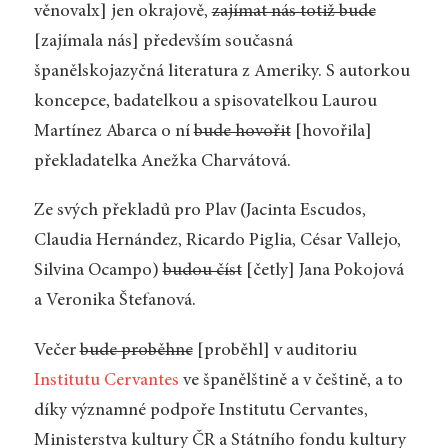
věnovalx] jen okrajově,
zajímat nás totiž bude
[zajímala nás] především současná
španělskojazyčná literatura z Ameriky. S autorkou
koncepce, badatelkou a spisovatelkou Laurou
Martínez Abarca o ní
bude hovořit
[hovořila]
překladatelka Anežka Charvátová.
Ze svých překladů pro Plav (Jacinta Escudos,
Claudia Hernández, Ricardo Piglia, César Vallejo,
Silvina Ocampo)
budou číst
[četly] Jana Pokojová
a Veronika Štefanová.
Večer
bude proběhne
[proběhl] v auditoriu
Institutu Cervantes
ve španělštině a v češtině, a to
díky významné podpoře Institutu Cervantes,
Ministerstva kultury ČR a Státního fondu kultury