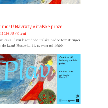
t most! Návraty v italské próze
#2026
#5
#Čtení
í čísla Plavu k soudobé italské próze tematizující
: ale kam? Husovka 11. června od 19:00.