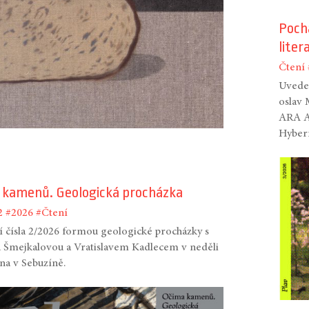
Poch
liter
Čtení
Uveden
oslav
ARA AR
Hyber
 kamenů. Geologická procházka
2
#2026
#Čtení
 čísla 2/2026 formou geologické procházky s
 Šmejkalovou a Vratislavem Kadlecem v neděli
zna v Sebuzíně.