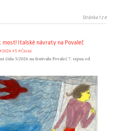
Stránka 1 z 4
t most! Italské návraty na Povaleč
#2026
#5
#Čtení
í čísla 5/2026 na festivalu Povaleč 7. srpna od