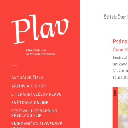
Štítek: Čtení
Psáno
Čtení
#
Festiva
unikavé
21. do 
1) na B
AKTUÁLNÍ ČÍSLO
ARCHIV A E-SHOP
LITERÁRNÍ VEČERY PLAVU
SVĚTOVKA ONLINE
FESTIVAL LITERÁRNÍHO
PŘEKLADU FLIP
KNIHOVNIČKA SLOVENSKÉ