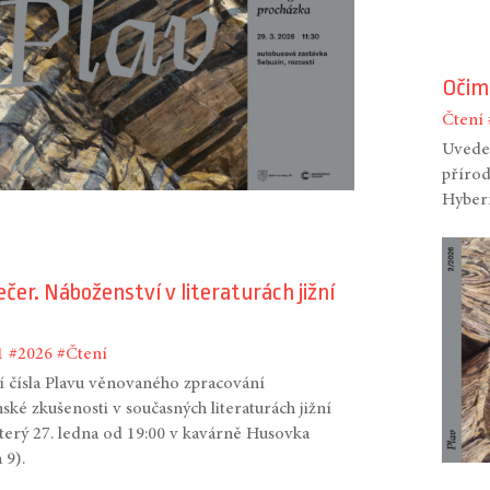
Očim
Čtení
Uveden
přírod
Hyber
ečer. Náboženství v literaturách jižní
1
#2026
#Čtení
 čísla Plavu věnovaného zpracování
ské zkušenosti v současných literaturách jižní
úterý 27. ledna od 19:00 v kavárně Husovka
 9).