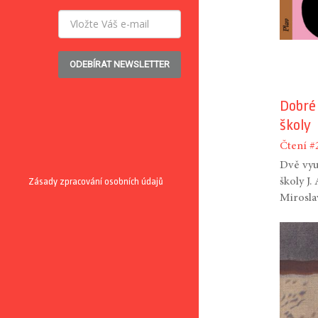
ODEBÍRAT NEWSLETTER
Dobré 
školy
Čtení
#
Dvě vyu
Zásady zpracování osobních údajů
školy J
Mirosla