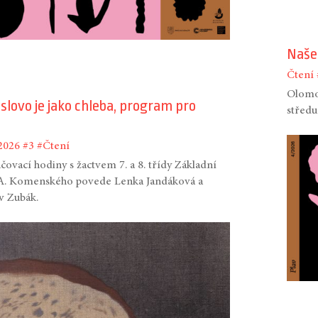
Naše
Čtení
Olomou
slovo je jako chleba, program pro
středu
2026
#3
#Čtení
čovací hodiny s žactvem 7. a 8. třídy Základní
. A. Komenského povede Lenka Jandáková a
v Zubák.