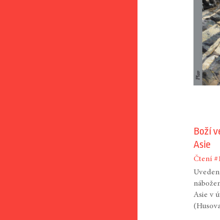
Boží v
Asie
Čtení
#
Uvedení
nábožen
Asie v 
(Husova