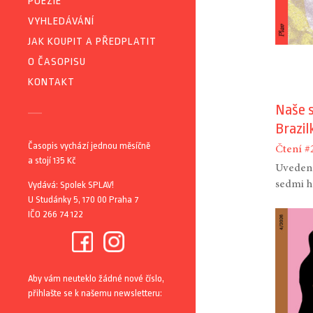
POEZIE
VYHLEDÁVÁNÍ
JAK KOUPIT A PŘEDPLATIT
O ČASOPISU
KONTAKT
Naše s
Brazil
Časopis vychází jednou měsíčně
Čtení
#
a stojí 135 Kč
Uvedení
sedmi h
Vydává: Spolek SPLAV!
U Studánky 5, 170 00 Praha 7
IČO 266 74 122
Aby vám neuteklo žádné nové číslo,
přihlašte se k našemu newsletteru: