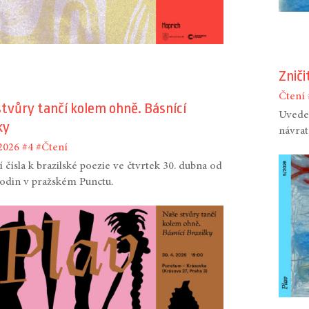
Zniči
Čtení
tvůry tančí kolem ohně. Básnící
Uveden
ky
návrat
2026
#4
#Čtení
 čísla k brazilské poezie ve čtvrtek 30. dubna od
odin v pražském Punctu.