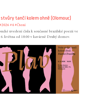
 stvůry tančí kolem ohně (Olomouc)
#2026
#4
#Čtení
cké uvedení čísla k současné brazilské poezii ve
 6. května od 18:00 v kavárně Druhý domov.