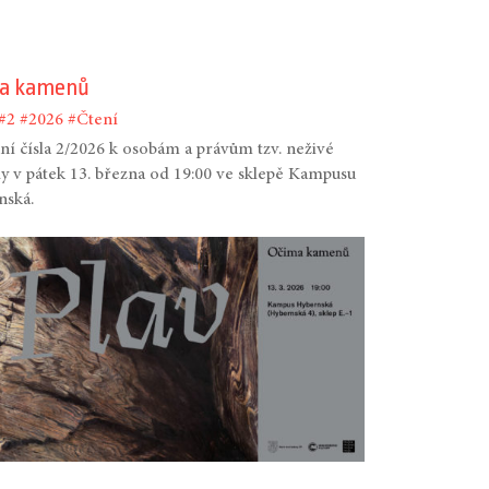
a kamenů
#2
#2026
#Čtení
í čísla 2/2026 k osobám a právům tzv. neživé
y v pátek 13. března od 19:00 ve sklepě Kampusu
nská.