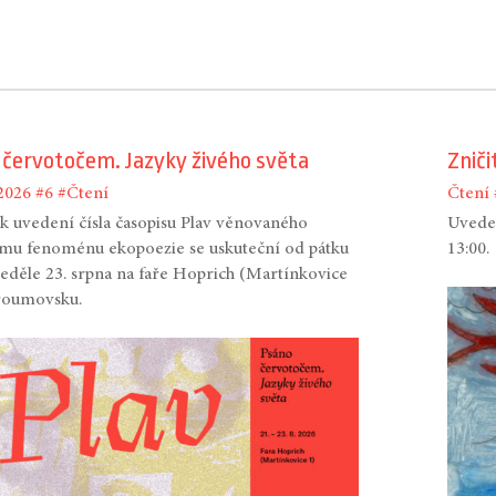
 červotočem. Jazyky živého světa
Zniči
2026
#6
#Čtení
Čtení
l k uvedení čísla časopisu Plav věnovaného
Uveden
mu fenoménu ekopoezie se uskuteční od pátku
13:00.
neděle 23. srpna na faře Hoprich (Martínkovice
roumovsku.