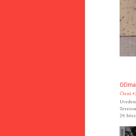
Očima
Čtení
#
Uvedení
Terezou
29. bře