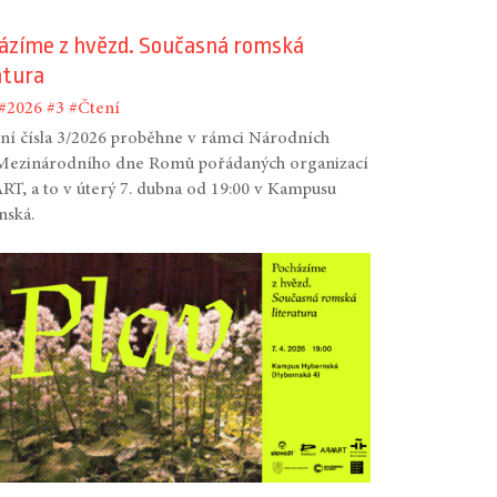
ázíme z hvězd. Současná romská
atura
#2026
#3
#Čtení
í čísla 3/2026 proběhne v rámci Národních
 Mezinárodního dne Romů pořádaných organizací
T, a to v úterý 7. dubna od 19:00 v Kampusu
nská.