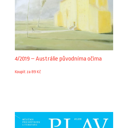
4/2019 – Austrálie původníma očima
Koupit za 89 Kč