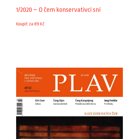
1/2020 – O čem konservativci sní
Koupit za 89 Kč