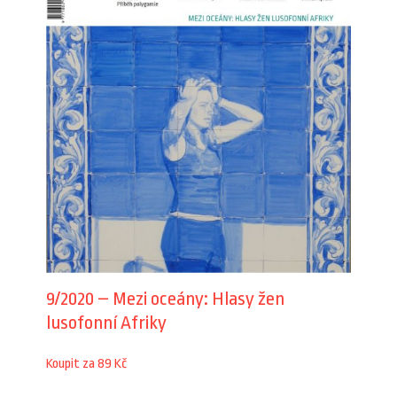
9/2020 – Mezi oceány: Hlasy žen
lusofonní Afriky
Koupit za 89 Kč