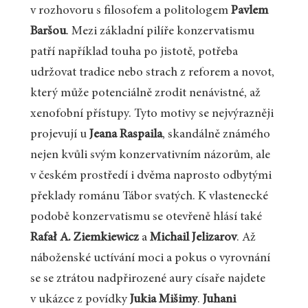
v rozhovoru s filosofem a politologem
Pavlem
Baršou
. Mezi základní pilíře konzervatismu
patří například touha po jistotě, potřeba
udržovat tradice nebo strach z reforem a novot,
který může potenciálně zrodit nenávistné, až
xenofobní přístupy. Tyto motivy se nejvýrazněji
projevují u
Jeana Raspaila
, skandálně známého
nejen kvůli svým konzervativním názorům, ale
v českém prostředí i dvěma naprosto odbytými
překlady románu Tábor svatých. K vlastenecké
podobě konzervatismu se otevřeně hlásí také
Rafał A. Ziemkiewicz
a
Michail Jelizarov
. Až
náboženské uctívání moci a pokus o vyrovnání
se se ztrátou nadpřirozené aury císaře najdete
v ukázce z povídky
Jukia Mišimy
.
Juhani