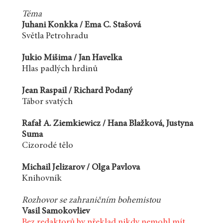
Téma
Juhani Konkka / Ema C. Stašová
Světla Petrohradu
Jukio Mišima / Jan Havelka
Hlas padlých hrdinů
Jean Raspail / Richard Podaný
Tábor svatých
Rafał A. Ziemkiewicz / Hana Blažková, Justyna
Suma
Cizorodé tělo
Michail Jelizarov / Olga Pavlova
Knihovník
Rozhovor se zahraničním bohemistou
Vasil Samokovliev
Bez redaktorů by překlad nikdy nemohl mít