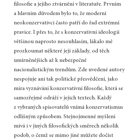
filosofie a jejího ztvárnění v literatuře. Prvním
a hlavním důvodem bylo to, že moderní
neokonzervativci často patří do řad extrémní
pravice. I přes to, že s konzervativní ideologií
většinou naprosto nesouhlasím, lákalo mě
prozkoumat některé její základy, od těch
umírněnějších až k nebezpečně
nacionalistickým trendům. Zde uvedené autory
nespojuje ani tak politické přesvědčení, jako
míra vyznávání konzervativní filosofie, která se
samozřejmě odráží v jejich textech. Každý
z vybraných spisovatelů vnímá konzervatismus
odlišným způsobem. Stejnojmenné myšlení
mívá i v jiných filosofických směrech několik
podob, o čemž se mimo jiné můžete dočíst