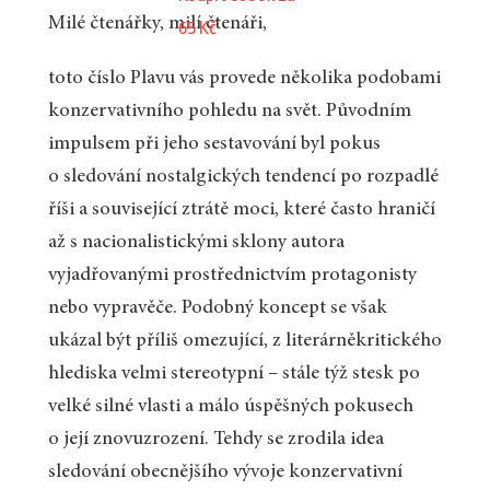
Milé čtenářky, milí čtenáři,
65 Kč
toto číslo Plavu vás provede několika podobami
konzervativního pohledu na svět. Původním
impulsem při jeho sestavování byl pokus
o sledování nostalgických tendencí po rozpadlé
říši a související ztrátě moci, které často hraničí
až s nacionalistickými sklony autora
vyjadřovanými prostřednictvím protagonisty
nebo vypravěče. Podobný koncept se však
ukázal být příliš omezující, z literárněkritického
hlediska velmi stereotypní – stále týž stesk po
velké silné vlasti a málo úspěšných pokusech
o její znovuzrození. Tehdy se zrodila idea
sledování obecnějšího vývoje konzervativní