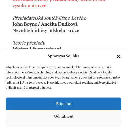
vysokou úroveň
Překladatelská soutěž Jiřího Levého
John Boyne / Anežka Dudková
Neviditelné běsy lidského srdce
Teorie překladu
Miriam Löwensteinová
Co s korejským textem
Spravovat Souhlas
Recenze
Abychom poskytli co nejlepší služby, používáme k ukládání a/nebo přístupu k
informacím o zařízení, technologie jako jsou soubory cookies. Souhlas s těmito
Petr Šmíd
technologiemi nám umožní zpracovávat údaje, jako je chování při procházení nebo
Ukrajinský Miláček
jedinečná ID na tomto webu. Nesouhlas nebo odvolání souhlasu může nepříznivě
(Valerjan Pidmohylnyj: Město)
ovlivnit určité vlastnosti a funkce.
Přijmout
Odmítnout
10 února, 2020