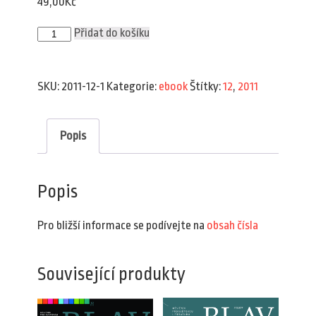
49,00
Kč
Plav
Přidat do košíku
12/2011
(e-
book)
množství
SKU:
2011-12-1
Kategorie:
ebook
Štítky:
12
,
2011
Popis
Popis
Pro bližší informace se podívejte na
obsah čísla
Související produkty