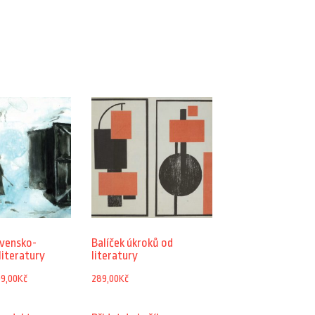
ovensko-
Balíček úkroků od
literatury
literatury
Rozpětí
09,00
Kč
289,00
Kč
cen: