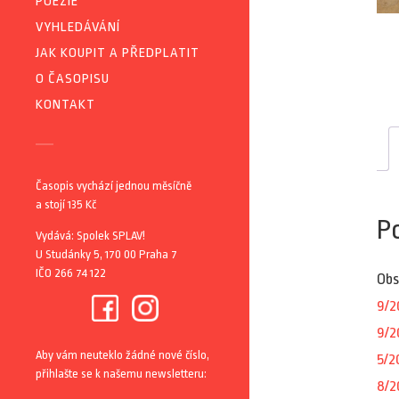
POEZIE
VYHLEDÁVÁNÍ
JAK KOUPIT A PŘEDPLATIT
O ČASOPISU
KONTAKT
Časopis vychází jednou měsíčně
a stojí 135 Kč
P
Vydává: Spolek SPLAV!
U Studánky 5, 170 00 Praha 7
IČO 266 74 122
Obs
9/2
9/2
Aby vám neuteklo žádné nové číslo,
5/2
přihlašte se k našemu newsletteru:
8/2