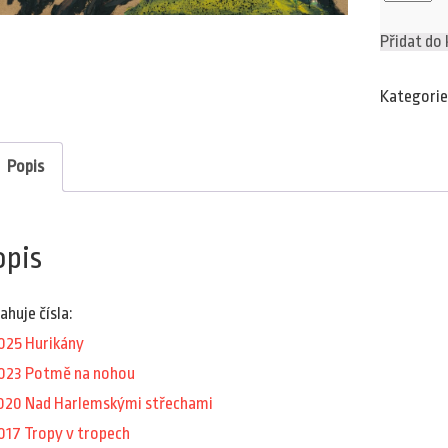
9/2011
množství
Přidat do 
Kategorie
Popis
opis
ahuje čísla:
025 Hurikány
023 Potmě na nohou
020 Nad Harlemskými střechami
017 Tropy v tropech