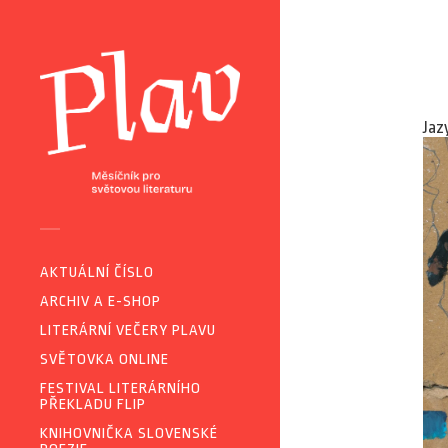
Jaz
AKTUÁLNÍ ČÍSLO
ARCHIV A E-SHOP
LITERÁRNÍ VEČERY PLAVU
SVĚTOVKA ONLINE
FESTIVAL LITERÁRNÍHO
PŘEKLADU FLIP
KNIHOVNIČKA SLOVENSKÉ