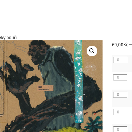
yky bouří
69,00
Kč
Plav
9/2025
množství
Plav
9/2023
množství
Plav
5/2020
množství
Plav
8/2017
množství
Plav