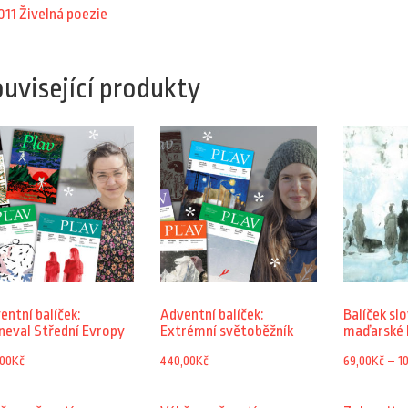
011 Živelná poezie
uvisející produkty
entní balíček:
Adventní balíček:
Balíček sl
neval Střední Evropy
Extrémní světoběžník
maďarské 
,00
Kč
440,00
Kč
69,00
Kč
–
1
Tento
Tento