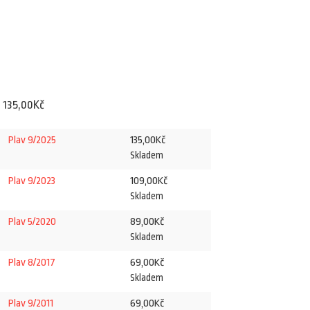
Rozpětí
–
135,00
Kč
cen:
135,00
Kč
Plav 9/2025
69,00Kč
Skladem
až
109,00
Kč
Plav 9/2023
135,00Kč
Skladem
89,00
Kč
Plav 5/2020
Skladem
69,00
Kč
Plav 8/2017
Skladem
69,00
Kč
Plav 9/2011