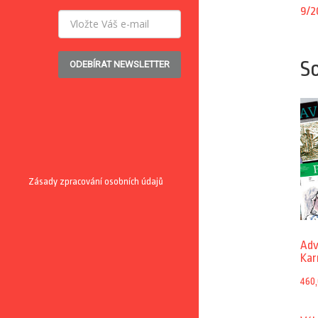
9/2
So
ODEBÍRAT NEWSLETTER
Zásady zpracování osobních údajů
Adv
Kar
460