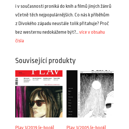
i v současnosti proniká do knih a filmů jiných žánrů
včetně těch nejpopulárnějších. Co nás k příběhům
z Divokého západu neustále tolik přitahuje? Proč
bez westernu nedokážeme být?…
více v obsahu
čísla
Související produkty
Plav 3/2019 (e-book)
Plav 3/2005 (e-book)