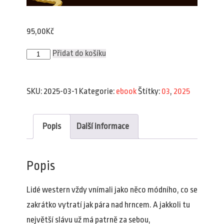
95,00
Kč
Plav
Přidat do košíku
3/2025
(e-
book)
množství
SKU:
2025-03-1
Kategorie:
ebook
Štítky:
03
,
2025
Popis
Další informace
Popis
Lidé western vždy vnímali jako něco módního, co se
zakrátko vytratí jak pára nad hrncem. A jakkoli tu
největší slávu už má patrně za sebou,