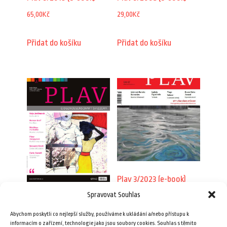
65,00
Kč
29,00
Kč
Přidat do košíku
Přidat do košíku
Plav 3/2023 (e-book)
Spravovat Souhlas
79,00
Kč
Plav 3/2011
Abychom poskytli co nejlepší služby, používáme k ukládání a/nebo přístupu k
69,00
Kč
Přidat do košíku
informacím o zařízení, technologie jako jsou soubory cookies. Souhlas s těmito