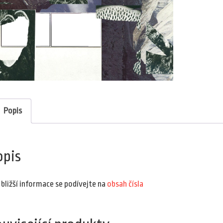
Popis
opis
 bližší informace se podívejte na
obsah čísla