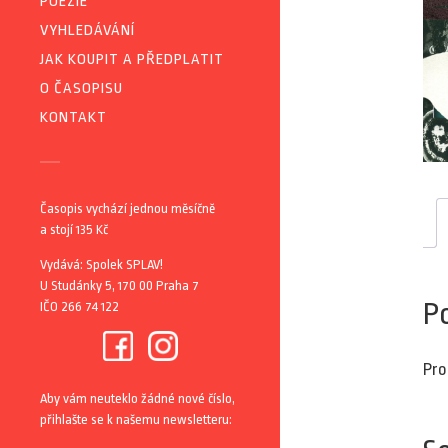
POEZIE
VYHLEDÁVÁNÍ
JAK KOUPIT A PŘEDPLATIT
O ČASOPISU
KONTAKT
Časopis vychází jednou měsíčně
a stojí 135 Kč
Vydává: Spolek SPLAV!
U Studánky 5, 170 00 Praha 7
P
IČO 266 74 122
Pro
Aby vám neuteklo žádné nové číslo,
přihlašte se k našemu newsletteru: