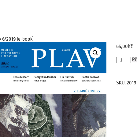
v 6/2019 (e-book)
65,00
Kč
Plav
Př
6/2019
(e-
book)
množství
SKU:
2019