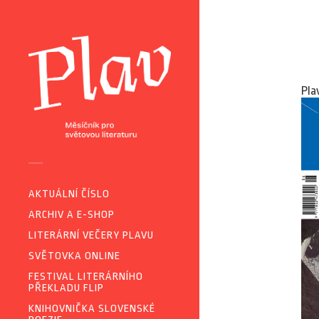
Pla
AKTUÁLNÍ ČÍSLO
ARCHIV A E-SHOP
LITERÁRNÍ VEČERY PLAVU
SVĚTOVKA ONLINE
FESTIVAL LITERÁRNÍHO
PŘEKLADU FLIP
KNIHOVNIČKA SLOVENSKÉ