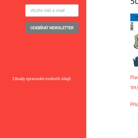
So
ODEBÍRAT NEWSLETTER
Pla
Zásady zpracování osobních údajů
109,
Při