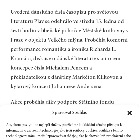
Uvedení dánského čísla časopisu pro světovou
literaturu Plav se odehrálo ve středu 15. ledna od
šesti hodin v libeňské pobočce Městské knihovny v
Praze v objektu Velkého mlýna. Proběhla komorní
performance romantika a ironika Richarda L.
Kramára, diskuse o dánské literatuře s autorem
koncepce čísla Michalem Pencem a
překladatelkou z dánštiny Markétou Klikovou a
kytarový koncert Johannese Andersena.
Akce proběhla díky podpoře Státního fondu
kultury a Ministerstva kultury ČR. Podílí se též:
Spravovat Souhlas
Městská knihovna v Praze, Hlavní město Praha,
Abychom poskytli co nejlepší služby, používáme k ukládání a/nebo přístupu k
Městská část Praha 8, Velký mlýn a Dánský
informacím o zařízení, technologie jako jsou soubory cookies. Souhlas s těmito
technologiemi nám umožní zpracovávat údaje, jako je chování při procházení nebo