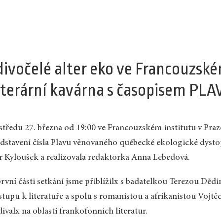
divočelé alter eko ve Francouzské
iterární kavárna s časopisem PLA
středu 27. března od 19:00 ve Francouzském institutu v Pra
dstavení čísla Plavu věnovaného québecké ekologické dystopi
r Kyloušek a realizovala redaktorka Anna Lebedová.
rvní části setkání jsme přiblížilx s badatelkou Terezou Dě
stupu k literatuře a spolu s romanistou a afrikanistou Voj
ívalx na oblasti frankofonních literatur.