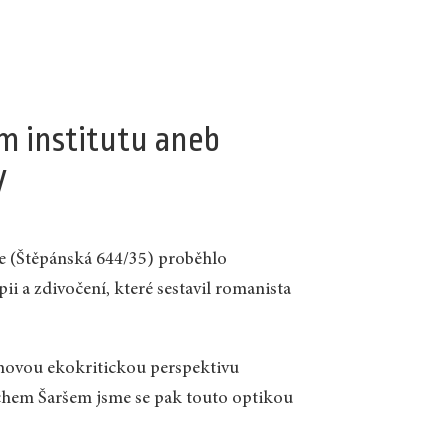
m institutu aneb
V
ze (Štěpánská 644/35) proběhlo
i a zdivočení, které sestavil romanista
dinovou ekokritickou perspektivu
těchem Šaršem jsme se pak touto optikou