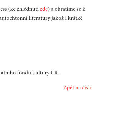
ness (ke zhlédnutí
zde
) a obrátíme se k
utochtonní literatury jakož i krátké
Státního fondu kultury ČR.
Zpět na číslo