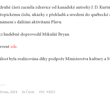
druhé části zazněla zdravice od kanadské autorky J. D. Kurt
topickému číslu, ukázky z překladů a uvedení do québecké a
námení s dalšími aktivitami Plavu.
i hudebně doprovodil Mikuláš Bryan.
 event
zde
.
lost byla realizována díky podpoře Ministerstva kultury a 
března, 2024
In
Čtení
10
2023