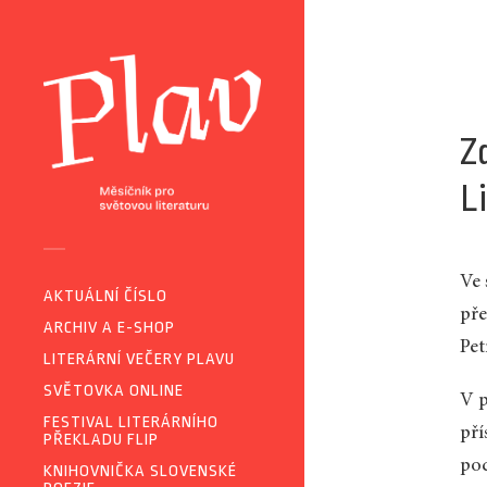
Z
L
Ve 
AKTUÁLNÍ ČÍSLO
pře
ARCHIV A E-SHOP
Pet
LITERÁRNÍ VEČERY PLAVU
SVĚTOVKA ONLINE
V p
FESTIVAL LITERÁRNÍHO
pří
PŘEKLADU FLIP
pod
KNIHOVNIČKA SLOVENSKÉ