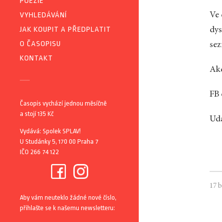
POEZIE
VYHLEDÁVÁNÍ
Ve 
JAK KOUPIT A PŘEDPLATIT
dys
O ČASOPISU
sez
KONTAKT
Akc
FB
Časopis vychází jednou měsíčně
a stojí 135 Kč
Udá
Vydává: Spolek SPLAV!
U Studánky 5, 170 00 Praha 7
IČO 266 74 122
17 
Aby vám neuteklo žádné nové číslo,
přihlašte se k našemu newsletteru: